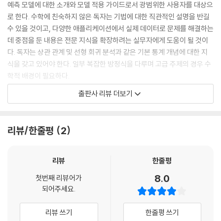
____용해도 데이터에 대한 선형 회귀
예측 모델에 대한 소개와 모델 적용 가이드로서 광범위한 사용자를 대상으
__6.3 부분 최소 제곱
로 한다. 수학에 친숙하지 않은 독자는 기법에 대한 직관적인 설명을 반길
____용해도 데이터에 대한 PCR과 PLSR
수 있을 것이고, 다양한 애플리케이션에서 실제 데이터로 문제를 해결하는
____PLS의 알고리즘 분산
데 중점을 둔 내용은 전문 지식을 확장하려는 실무자에게 도움이 될 것이
__6.4 벌점 모델
다. 독자는 상관 관계 및 선형 회귀 분석과 같은 기본 통계 개념에 대한 지
__6.5 컴퓨팅
식을 갖고 있어야 한다. 일부 복잡한 방정식을 다루며 고급 주제의 경우 수
____일반 선형 회귀
학적 배경이 필요하다.
____부분 최소 제곱
출판사 리뷰 더보기
____벌점 회귀 모델
____연습 문제
지은이의 말
리뷰/한줄평
2
이 책은 예측 모델링을 실제로 활용하는 데에 특별히 초점을 맞춰 쓴 데이
7장 비선형 회귀 모델
터 분석에 대한 책이다. '예측 모델링'이란 용어에는 머신 러닝과 패턴 인
식, 데이터 마이닝 같은 개념이 뒤섞여 있으며 실제로 이런 융화는 적절하
리뷰
한줄평
__7.1 신경망 모델
다. 이 용어들이 포함하는 기법은 예측 모델링 과정에서 반드시 필요한 부
8.0
첫번째 리뷰어가
__7.2 다변량 가법 회귀 스플라인 모델
분이다. 하지만 예측 모델에는 데이터의 숨겨진 패턴을 찾기 위한 도구나
되어주세요.
__7.3 서포트 벡터 머신
기술보다 훨씬 중요한 것들이 들어 있다. 예측 모델을 활용한다는 것은 이
__7.4 K -최근접 이웃
해할 수 있는 형태로 모델을 개발하고 아직 나타나지 않은 미래의 데이터
리뷰 쓰기
한줄평 쓰기
__7.5 컴퓨팅
에 대한 예측 정확성을 계측하는 과정을 말하는 것이다. 이 책에서 초점을