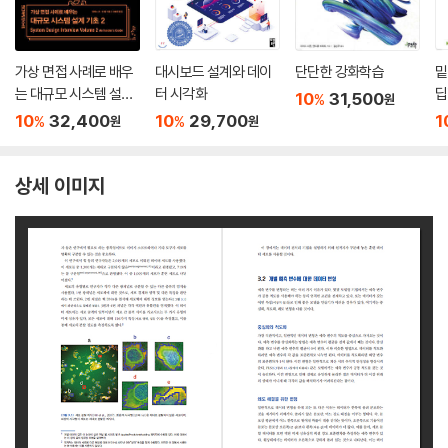
가상 면접 사례로 배우
대시보드 설계와 데이
단단한 강화학습
밑
는 대규모 시스템 설계
터 시각화
딥
10
31,500
%
원
기초 2
10
32,400
10
29,700
1
%
%
원
원
상세 이미지