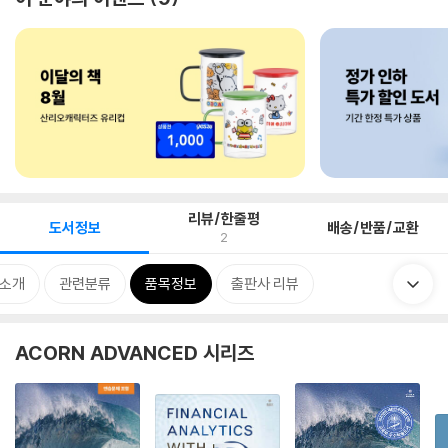
리뷰/한줄평
도서정보
배송/반품/교환
2
 소개
관련분류
품목정보
출판사 리뷰
ACORN ADVANCED 시리즈