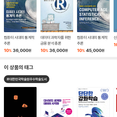
컴퓨터 시대의 통계적
데이터 과학자를 위한
컴퓨터 시대의 통계적
신
추론
금융 분석 총론
추론
1
10
36,000
10
36,000
10
45,000
%
%
%
원
원
원
이 상품의 태그
#대한민국학술원우수학술도서