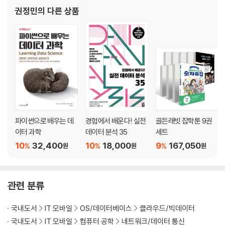
, 『딥러닝과 바둑』 (한빛미디어), 『빅데이터 분석 도구 R 프로그래
____연습 문제
권정민
의 다른 상품
밍』 (에이콘출판사) 등이 있으며 『실전
4장. 과적합과 모델 튜닝
__4.1 과적합 문제
__4.2 모델 튜닝
__4.3 데이터 분할
__4.4 리샘플링 기법
____K -겹 교차 검증
파이썬으로 배우는 데
경험에서 배운다! 실전
골든래빗 잡학툰 9권
____일반화 교차 검증
이터 과학
데이터 분석 35
세트
____반복적 훈련/테스트 세트 분할
10
32,400
10
18,000
9
167,050
%
%
%
원
원
원
____부트스트랩
__4.5 사례 연구: 신용 평가
__4.6 최종 튜닝 변수 선정
관련 분류
__4.7 추천하는 데이터 분할 방식
__4.8 모델 선택
국내도서
IT 모바일
OS/데이터베이스
클라우드/빅데이터
__4.9 컴퓨팅
국내도서
IT 모바일
컴퓨터 공학
네트워크/데이터 통신