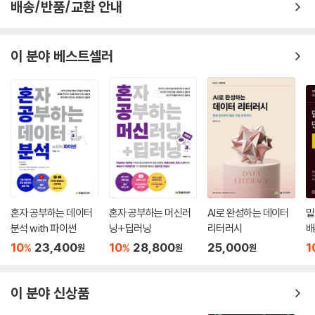
____배깅 트리
‘예측’하는 것에 있어 왔다. 흔히 ‘고급 분석’이라는 머신 러닝 알고리즘을
배송/반품/교환 안내
____랜덤 포레스트
활용한 데이터 분석은 크게 추이를 통해 명확하지 않은 변동 상황이나 알
____부스티드 트리
수 없는 미래를 ‘예측’하고, 분류를 통해 정확하지 않거나 알 수 없는 것의
____큐비스트
성격을 ‘예측’하는 것에 초점이 맞춰져 있다. 이런 분석 기법은 흔히 ‘예측
이 분야 베스트셀러
____연습 문제
분석’이라고 불려왔고, 데이터 분석을 하는 많은 사람들이 이 ‘예측 분석’
기법을 실제 상황에 직접 사용해보려고 시도하고 있다. 특히 예전과 달리
학계 및 산업계에서 전반적으로 데이터에 대한 인식이 자연스러워지고,
9장. 용해도 모델 정리
‘머신 러닝’이나 ‘인공 지능’이라는 단어도 더 이상 생소하지 않은 시대가
되면서 머신 러닝 알고리즘과 유사한 ‘예측 분석’에도 좀 더 많은 사람들이
관심을 갖게 됐다.
10장. 사례 연구: 콘크리트 혼합물의 압축 강도
이런 때에 맞춰 이 책을 번역하게 돼 매우 기쁘게 생각한다. 이 책은 실제로
충분한 지식을 갖고 예측 분석을 업계에서 직접 사용하면서, 실제로 사람
__10.1 모델 구축 전략
들이 많이 사용할 만한 기능을 R패키지로 구현하기도 했던 훌륭한 저자들
혼자 공부하는 데이터
혼자 공부하는 머신러
AI로 완성하는 데이터
밑
__10.2 모델 성능
이 자신들의 지식과 노하우, 실제 분석에서 얻은 통찰까지 골고루 담아낸
분석 with 파이썬
닝+딥러닝
리터러시
배
__10.3 압축 강도 최적화
책이다. 학교에서 교과서로 사용해도 될 정도로 풍부한 지식이 꼼꼼하게
10
23,400
10
28,800
25,000
1
%
%
원
원
원
__10.4 컴퓨팅
들어 있으면서도, 현업에서 일을 하면서도 간간히 참고 자료로 찾아볼 수
있을 정도의 실질적인 팁이나 실무에서 접하게 되는 요소들도 놀라울 정도
로 풍부하게 들어 있다. 계속 데이터를 접하는 사람이라면 이 책을 오랜 기
이 분야 신상품
11장. 분류 모델에서의 성능 측정
간 옆에 두며 도움을 받을 수 있을 거라고 확신한다.