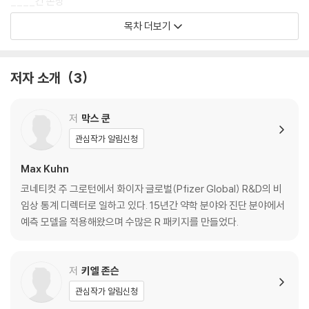
____간 손상
____투과성
목차 더보기
____화학 물질 제조 절차
____부정 재무 재표
____데이터 세트 비교
저자 소개
3
__1.5 개요
__1.6 표기법
저
막스 쿤
관심작가 알림신청
2장. 예측 모델링 과정 훑어보기
Max Kuhn
__2.1 사례 연구: 연비 예측
코네티컷 주 그로턴에서 화이자 글로벌(Pfizer Global) R&D의 비
__2.2 테마
임상 통계 디렉터로 일하고 있다. 15년간 약학 분야와 진단 분야에서
____데이터 분할
예측 모델을 적용해왔으며 수많은 R 패키지를 만들었다.
____예측 데이터
____성능 추정
____여러 모델을 평가하기
저
키엘 존슨
____모델 선정
관심작가 알림신청
__2.3 요약