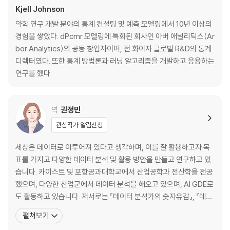
Kjell Johnson
약학 연구 개발 분야의 통계 컨설팅 및 예측 모델링에서 10년 이상의
3장. 데이터 전처리
경험을 쌓았다. dPcmr 모델링에 특화된 회사인 아버 애널리틱스(Ar
bor Analytics)의 공동 창업자이며, 전 화이자 글로벌 R&D의 통계
__3.1 사례 연구: 하이콘텐츠 스크리닝에서의 세포 분할
디렉터였다. 또한 통계 방법론과 러닝 알고리즘을 개발하고 응용하는
__3.2 개별 예측 변수에 대한 데이터 변형
연구를 했다.
____중심화와 척도화
____왜도 해결을 위한 변형
__3.3 여러 예측 변수 변형
역
권정민
____이상치 제거를 위한 데이터 변형
관심작가 알림신청
____데이터 축소와 특징 추출
__3.4 결측치 처리
세상은 데이터로 이루어져 있다고 생각하며, 이를 잘 활용하고자 목
__3.5 예측 변수 제거
표를 가지고 다양한 데이터 분석 및 활용 방안을 만들고 연구하고 있
____예측 변수 간의 상관관계3.6 예측 변수 추가
습니다. 카이스트 및 포항공과대학교에서 산업공학과 전산학을 전공
__3.7 예측 변수 구간화
했으며, 다양한 산업군에서 데이터 분석을 해오고 있으며, AI GDE로
__3.8 컴퓨팅
도 활동하고 있습니다. 저서로는 『데이터 분석가의 숫자유감』, 『데이
____변환
터 과학자 원칙』 (골든래빗), 『데이터를 엮는 사람들, 데이터 과학자』
____필터링
펼쳐보기
(비제이퍼블릭),이 있고, 역서로는 『파이썬을 활용한 베이지안 통계』
____가변수 생성