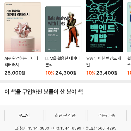
솔직히 데이터 분석에 처음 입문하는 사람이 접하기에는 난이도가 어느 정
__11.1 클래스 분류
도 있는 책이다. 하지만 그만큼 배울 것이 매우 많다고 생각한다. 나 역시도
____잘 보정된 확률
어느 정도 실무로 데이터 분석을 해왔음에도 불구하고, 이 책의 번역을 진
____클래스 확률 나타내기
행하면서 많은 것을 배웠고, 많은 부분에서 감탄하기도 했으며, 여러 부분
____중간 지대
에서 감동하기도 했고, 한없이 겸손해지기도 하는 등 즐거운 경험을 했다.
__11.2 분류 예측 평가
이 책을 접하게 되는 독자들도 나와 같은 경험을 하실 수 있기를 바라고, 아
____이종 문제
마도 충분히 그럴 수 있을 거라고 생각한다.
____비정확도 기반 기준
AI로 완성하는 데이터
LLM을 활용한 데이터
요즘 우아한 백엔드 개
쉽
__11.3 클래스 확률 평가
리터러시
분석
발
쓰
____시스템 동작 특성(ROC) 곡선
25,000
10
24,300
10
23,400
1
____리프트 도표
%
%
원
원
원
__11.4 컴퓨팅
____민감도와 특이도
이 책을 구입하신 분들이 산 분야 책
____혼동 행렬
____시스템 동작 특성 곡선
____리프트 도표
____확률 보정
로그인
최근 본 상품
주문/배송
고객센터 1544-3800
티켓 1544-6399
중고샵 1566-4295