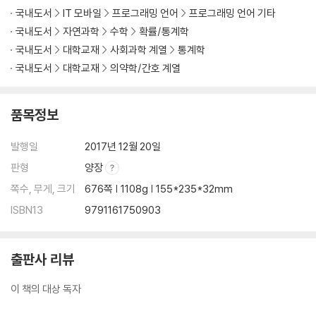
____데이터 분할
국내도서
IT 모바일
프로그래밍 언어
프로그래밍 언어 기타
____리샘플링
국내도서
자연과학
수학
확률/통계학
____R로 하는 기본적 모델 구축
국내도서
대학교재
사회과학 계열
통계학
____튜닝 변수 판단
국내도서
대학교재
의약학/간호 계열
____모델 간 비교
____연습 문제
품목정보
5장. 회귀 모델 성능 측정
발행일
2017년 12월 20일
판형
양장
__5.1 성능의 정량적 측정
__5.2 분산-편향성 트레이드 오프
쪽수, 무게, 크기
676쪽 | 1108g | 155*235*32mm
__5.3 컴퓨팅
ISBN13
9791161750903
6장. 선형 회귀와 이웃 모델들
출판사 리뷰
__6.1 사례 연구 구조적 정량 활성 관계 모델링
이 책의 대상 독자
__6.2 선형 회귀