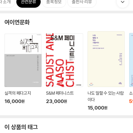
자 소개
관련분류
품목정보
출판사 리뷰
여이연문화
실격의 페다고지
S&M 페미니스트
나도 말할 수 있는 사람
소
이다
16,000
23,000
5
원
원
15,000
원
이 상품의 태그