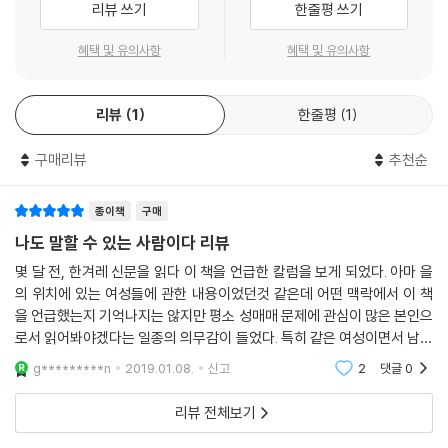
리뷰 쓰기
한줄평 쓰기
'성판매 여성'에 대한 흔한 혐오발언들이 원 글쓴이 개인으로 감당할 수 없
을 만큼 쏟아져 나오는 것을 목격하였다. 이는 '창녀'에 대한 일차적 혐오에
혜택 및 유의사항
혜택 및 유의사항
서 비롯된 반응이고 이 때문에 논점이 흐려져 유의미한 비판 지점과 생각
거리들이 지워지고 있다고 판단하여 “창년들이 말이 많아”, “그래봤자 너
리뷰
1
한줄평
1
흰 범죄자야”, “납치당한 거면 모를까…”, “돈을 쉽게 번다”, “UFC 선수가
옥타곤에서 맞으면 아프다고 징징거리냐?”, “다들 힘든데 너만 힘드냐?”,
구매리뷰
추천순
“몸이나 파는 주제에”, “더럽다”, “걸레씹창년분들”, “더러운 육변기들”,
“생체 오나홀” 등 이 사건을 다룬 기사에 대한 독자들의 반응과 ‘쏟아진 말
들’에 대해 하나씩 답변을 남겼다.
종이책
구매
나도 말할 수 있는 사람이다 리뷰
몇 달 전, 한겨레 신문을 읽다 이 책을 언급한 칼럼을 보게 되었다. 아마 을
의 위치에 있는 여성들에 관한 내용이었던것 같은데 어떤 맥락에서 이 책
을 언급했는지 기억나지는 않지만 평소 성매매 문제에 관심이 많은 본인으
로서 읽어봐야겠다는 일종의 의무감이 들었다. 특히 같은 여성이면서 남자
들보다 더욱 천시하는 소위 화류계 여자가 본인의 경험담 또는 생각을 밝
g*********n
2019.01.08.
신고
2
댓글
0
힌 것인데 세간
리뷰 전체보기