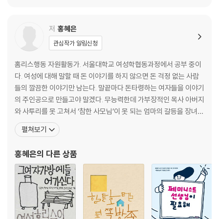
3부
1. “그래봤자 너흰 범죄자야”
불법과 합법, 법은 누구를 보호하나(현지수)
저
홍혜은
2. “납치당한 거면 모를까...”
관심작가 알림신청
자발과 비자발, 순수한 피해자를 ‘따지는’ 사회에 묻기(이은솔)
3. “돈을 쉽게 번다”, “UFC 선수가 옥타곤에서 맞으면 아프다고 징징거리
홈리스행동 자원활동가. 서울대학교 여성학협동과정에서 공부 중이
냐?”
다. 여성에 대해 말할 때 돈 이야기를 하지 않으면 돈 걱정 없는 사람
게임은 누가 정한 ‘룰’대로인가(에이미 황)
들의 깔끔한 이야기만 남는다. 말끝마다 돈타령하는 여자들을 이야기
4. “징징거린다”, “다들 힘든데 너만 힘드냐?”
의 주인공으로 만들고야 말겠다. 무능력한데 가부장적인 목사 아버지
노동자 계급의 분열(이서영)
와 사투리를 못 고쳐서 ‘참한 사모님’이 못 되는 엄마의 갈등을 장녀로
5. “몸이나 파는 주제에”, “더럽다”
서 오롯이 겪다가 일찍 독립했다. 각기 망한 삶을 적은 서사들에 동질
펼쳐보기
'순결'과 '더러움'에 대하여(갱)
감과 재미를 느껴 문학을 전공했으나 아버지의 언어로 읽고 쓰는 일
6. “걸레씹창년분들”, “더러운 육변기들”, “생체 오나홀”
에 숨이 막혔다. 어느 명절에 모부의 싸움을 보다 돌연 발작, “이놈의
홍혜은
의 다른 상품
당신이 나를 부를 때(하민지)
집구석 다신 안 온다”라고 선언 후 사 년간 집