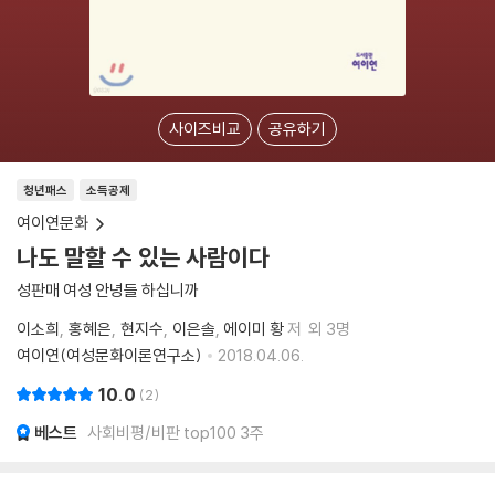
사이즈비교
공유하기
청년패스
소득공제
여이연문화
나도 말할 수 있는 사람이다
성판매 여성 안녕들 하십니까
이소희
홍혜은
현지수
이은솔
에이미 황
저
외 3명
여이연(여성문화이론연구소)
2018.04.06.
10.0
2
베스트
사회비평/비판 top100 3주