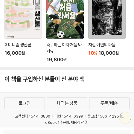
페미니즘 생산론
축구하는 여자 처음 봐
차실 여인의 마음
서요
16,000
10
18,000
%
원
원
19,800
원
이 책을 구입하신 분들이 산 분야 책
로그인
최근 본 상품
주문/배송
고객센터 1544-3800
티켓 1544-6399
중고샵 1566-4295
eBook 1:1문의/채팅상담
예스이십사(주) 사업자 정보