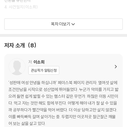
전환을 규탄한다
4. 사건일지(이소희)
2부(이소희)
목차 더보기
0. 성산업 현장 은어 정리
1. 고양이로 태어나고 싶어
2. 불법과 합법
저자 소개
8
3. 타격받지 않는 구매자
4. 자발과 비자발
5. 모두가 힘든데도
저
이소희
6. 피해자 코스프레
관심작가 알림신청
7. '좋게 좋게' 처신하기
8. 명절에도 출근을 했습니다
'성판매 여성 안녕들 하십니까' 페이스북 페이지 관리자. 열여섯 살에
9. 자원이 되는 섹슈얼리티는 무엇일까
조건만남을 시작으로 성산업에 뛰어들었다. 누군가 악의를 가지고 밟
10. 내가 아닌 내 모습
으려 들면 쉽게 밟힐 수 있는 햄스터 같은 무언가. 하찮은 이등 시민이
11. '사이즈'와 '마인드'
다. 먹고 자는 것만 해도 힘에 부친다. 어떻게 해야 내가 잘 살 수 있을
12. 이건 비밀인데
까 공부하다가 빨간약을 먹어 버렸다. 더 이상 당하고만 살지 않겠다.
13. 내 삶을 불가능하게 하는 조건이 내 삶을 가능하게 할 때
이를 빠득빠득 갈며 살아가는 중. 두렵지만 이곳저곳 잘근잘근 깨물
어 보는 삶을 살고 있다.