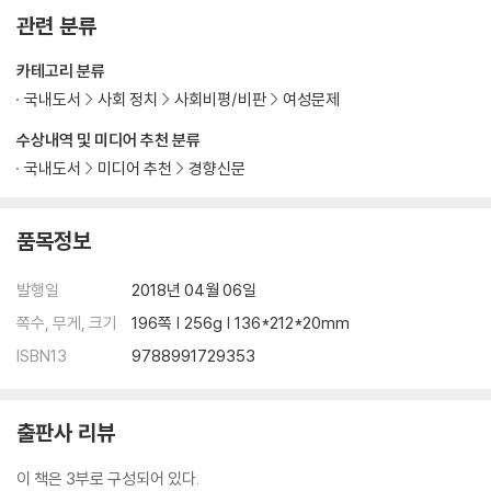
관련 분류
카테고리 분류
국내도서
사회 정치
사회비평/비판
여성문제
수상내역 및 미디어 추천 분류
국내도서
미디어 추천
경향신문
품목정보
발행일
2018년 04월 06일
쪽수, 무게, 크기
196쪽 | 256g | 136*212*20mm
ISBN13
9788991729353
출판사 리뷰
이 책은 3부로 구성되어 있다.