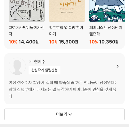
그여자가방에들어가신
힐튼호텔 옆 쪽방촌 이
페미니스트 선생님이
다
야기
필요해
10
14,400
10
15,300
10
10,350
%
%
%
원
원
원
저
현지수
관심작가 알림신청
여성 성소수자 빨갱이. 집회 때 팔뚝질 좀 하는 언니들이 남성연대에
의해 집행부에서 배제되는 걸 목격하며 페미니즘에 관심을 갖게 됐
다.
더보기