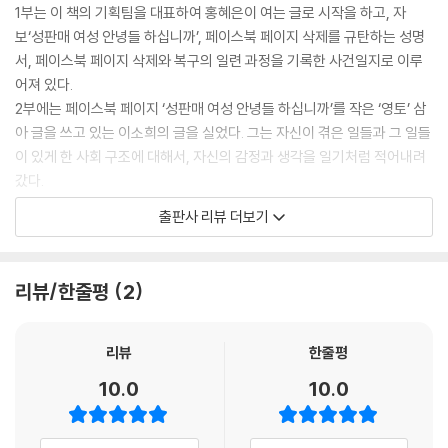
1부는 이 책의 기획팀을 대표하여 홍혜은이 여는 글로 시작을 하고, 자
보‘성판매 여성 안녕들 하십니까’, 페이스북 페이지 삭제를 규탄하는 성명
서, 페이스북 페이지 삭제와 복구의 일련 과정을 기록한 사건일지로 이루
어져 있다.
2부에는 페이스북 페이지 ‘성판매 여성 안녕들 하십니까’를 작은 ‘영토’ 삼
아 글을 쓰고 있는 이소희의 글을 실었다. 그는 자신이 겪은 일들과 그 일들
이 있게 한 사회 구조에 대해서, 자신의 감정과 생각을 일기처럼 적어내려
갔다.
성산업 현장의 용어들이 많이 등장하기에 2부 첫 시작에 ‘성산업 현장 은
출판사 리뷰 더보기
어’를 정리하여 넣었다.
3부는 이렇게 요란하지 않게 적어 내려간 한 '인간'의 경험과 감정과 생각
리뷰/한줄평
2
에 대한 글들이 일방적으로 ‘음란물’ 취급 받고 권력자로부터 공개적인 자
리에서 끌어내려진 한 사건을 그냥 보아 넘기지 않은 이들이 뜻을 모아 쓴
글들로 이루어졌다.
리뷰
한줄평
그들은 '성판매 여성 안녕들 하십니까' 페이지 삭제가 이 사회에서 다수자
10.0
10.0
들이 공공연히 소수자들에게서 '목소리를 빼앗는 일'의 연장선상에 있는
사건이라 규정했다.
저자들은 이 사건이 언론을 타면서 더 넓은 범위의 사람들에게 알려지고