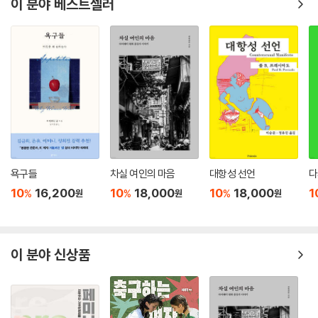
이 분야 베스트셀러
욕구들
차실 여인의 마음
대항성 선언
다
10
16,200
10
18,000
10
18,000
1
%
%
%
원
원
원
이 분야 신상품