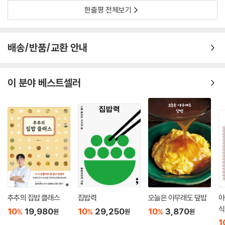
한줄평 전체보기
배송/반품/교환 안내
이 분야 베스트셀러
추추의 집밥 클래스
집밥력
오늘은 아무래도 덮밥
아
식
10
19,980
10
29,250
10
3,870
%
%
%
원
원
원
1