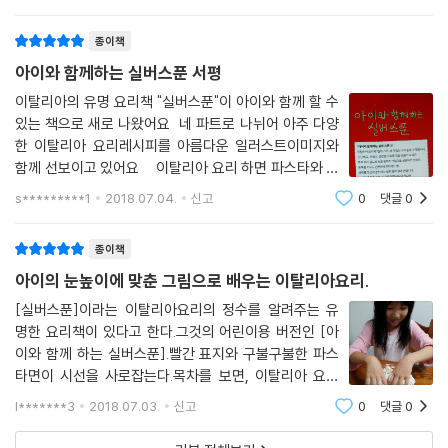
라 할정도로 아주 베이직한 책이에요 ~ 그런데 아이와 함
께하는 실버스푼 책도 있다니 넘 감동입니다 차
종이책
아이와 함께하는 실버스푼 서평
이탈리아의 유명 요리책 "실버스푼"이 아이와 함께 할 수
있는 책으로 새로 나왔어요 네 파트로 나뉘어 아주 다양
한 이탈리아 요리레시피를 아름다운 일러스트이미지와
함께 선보이고 있어요 이탈리아 요리 하면 파스타와 피
자가 빠질 수 없죠. 9살이상의 아이라면 아주 조금 어른의
s*********1
2018.07.04.
신고
0
댓글
0
도움만 받는다면 훌륭히 해낼 수 있도록 도와주는 요리책
"아이와 함께하는 실버스푼" 홈베이
종이책
아이의 눈높이에 맞춘 그림으로 배우는 이탈리아요리.
[실버스푼]이라는 이탈리아요리의 정수를 알려주는 유
명한 요리책이 있다고 한다.그것의 어린이용 버전인 [아
이와 함께 하는 실버스푼].빨간 표지와 구불구불한 파스
타면이 시선을 사로잡는다.목차를 보면, 이탈리아 요리
와 요리 도구, 기법에 대한 소개, 점심과 간식, 파스타
l*******3
2018.07.03.
신고
0
댓글
0
와 피자, 주요리, 디저트와 제과제빵으로 나뉜다.우리
집 큰아이가 흥미롭게 보았던 요리의 기술과 요령편.아