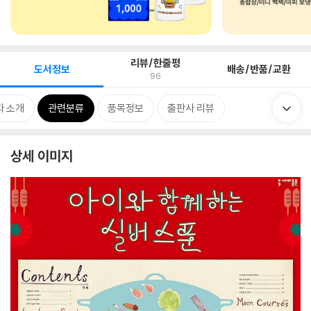
리뷰/한줄평
도서정보
배송/반품/교환
96
자 소개
관련분류
품목정보
출판사 리뷰
상세 이미지