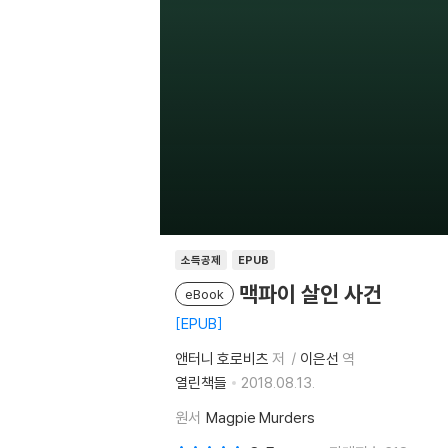
소득공제
EPUB
맥파이 살인 사건
eBook
EPUB
앤터니 호로비츠
저
이은선
역
열린책들
2018.08.13.
원서
Magpie Murders