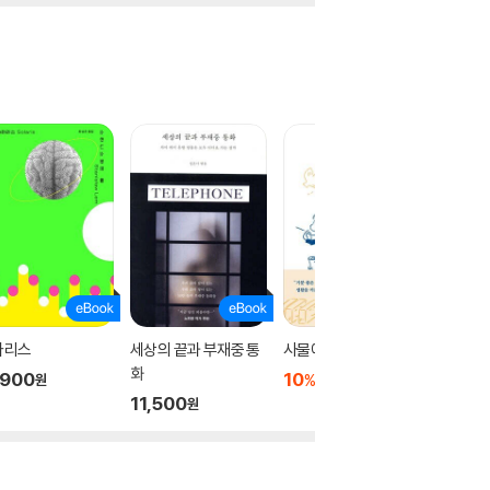
라리스
세상의 끝과 부재중 통
사물에게 배웁니다
팡쓰치의
화
,900
10
8,820
10
8
%
%
원
원
11,500
원