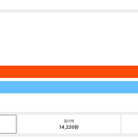
종이책
14,220
원