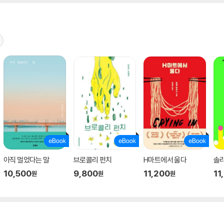
아직 멀었다는 말
브로콜리 펀치
H마트에서 울다
솔
10,500
9,800
11,200
11
원
원
원