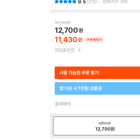
9.5
판매지수
318
272
12,700
원
12,700
11,430
쿠폰혜택가
YES포인트
사용 가능한 쿠폰 받기
앱 다운 시 1천원 상품권
결제혜택
eBook
12,700
원