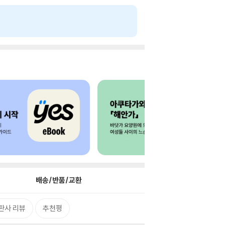
배송/반품/교환
판사 리뷰
추천평