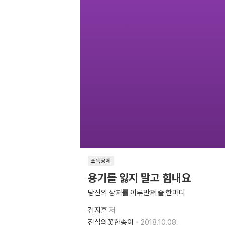
소득공제
용기를 잃지 말고 힘내요
당신의 상처를 어루만져 줄 한마디
김지훈
저
진심의꽃한송이
2018.10.08.