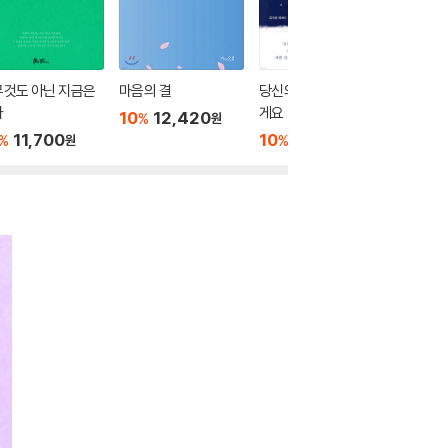
무것도 아닌 지금은
마음의 결
당신의 마음을 안아줄
가볍지만
다
게요
10
12,420
10
1
%
%
원
11,700
10
17,820
%
%
원
원