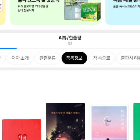
리뷰/한줄평
33
차
저자 소개
관련분류
품목정보
책 속으로
출판사 리