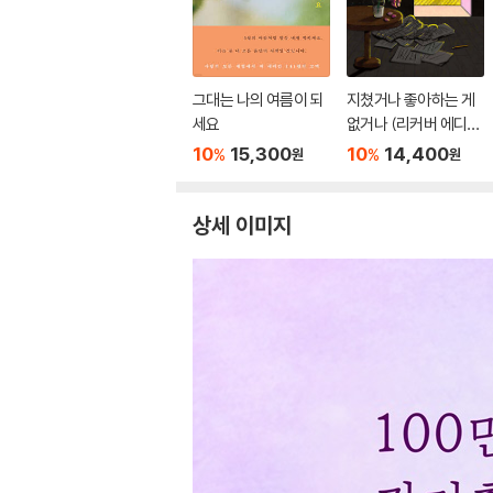
그대는 나의 여름이 되
지쳤거나 좋아하는 게
세요
없거나 (리커버 에디
션)
10
15,300
10
14,400
%
%
원
원
상세 이미지