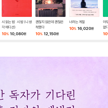
시 읽는 밤 : 시 밤 (니 생
괜찮지 않은데 괜찮은
너라는 계절
아
각 에디션)
척했다
없
10
16,020
%
원
10
10,080
10
12,150
10
%
%
원
원