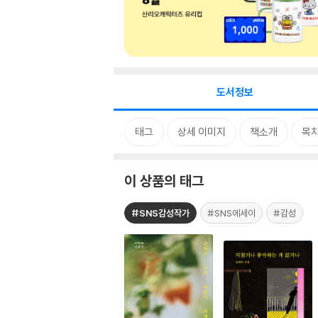
도서정보
태그
상세 이미지
책소개
목
이 상품의 태그
#SNS감성작가
#SNS에세이
#감성