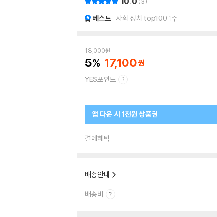
10.0
3
베스트
사회 정치 top100 1주
18,000
원
5
17,100
YES포인트
앱 다운 시 1천원 상품권
결제혜택
배송안내
배송비