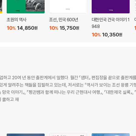
초원의 역사
조선, 민국 600년
대한민국 건국 이야기 1
948
10
14,850
10
15,750
%
%
원
원
10
10,350
%
원
고 20여 년 동안 출판계에서 일했다. 월간 『샘터』 편집장을 끝으로 출판계
게 알려주는 책들을 집필하고 있는데, 저서로는 『역사가 보이는 조선 왕릉 기행』,
속 망국 이야기』, 『펭귄쌤과 함께 떠나는 우리 근현대사 여행』, 『대한제국 실록』, 
지 쿨하고 재