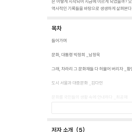
은 어떻게 시작되어 지금에 이르게 되었을까? 오
역사적인 기록들을 바탕으로 생생하게 살펴본다
목차
들어가며
문화, 대통령 박정희 _남정욱
그래, 차라리 그 문화재들 다 허물어 버리자 _
도시 서울과 대중문화 _김다인
문화를 국민들의 생활 속에 안내하다 _최공재
다시 쓰는 한국영화사 :
한국영화 전성시대를 이끈 두 지도자 이승만, 박
저자 소개
5