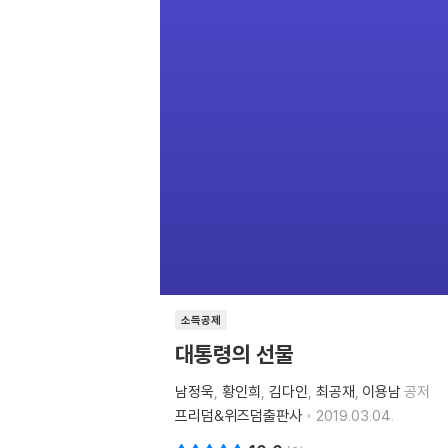
소득공제
대통령의 선물
남정욱
황인희
김다인
최공재
이용남
공저
프리덤&위즈덤출판사
2019.03.04.