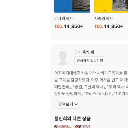
바다의 역사
사막의 역사
10
14,850
10
14,850
%
%
원
원
공저
황인희
관심작가 알림신청
이화여자대학교 사범대학 사회과교육과를 졸업하
술 교육을 담당하였다. 이후 역사를 쉽고 재미있
대한민국』, 『궁궐, 그날의 역사』, 『우리 역사 
살아도 당당하게』 『하라쇼! 러시아!』 『101가
펼쳐보기
황인희
의 다른 상품