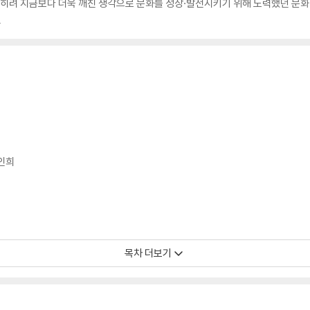
히려 지금보다 더욱 깨친 생각으로 문화를 성장·발전시키기 위해 노력했던 문화 
.
황인희
목차 더보기
정희 _이용남