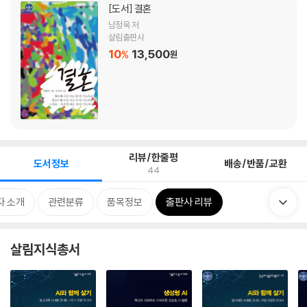
[도서]
결혼
남정욱 저
살림출판사
10
13,500
%
원
리뷰/한줄평
도서정보
배송/반품/교환
44
자 소개
관련분류
품목정보
출판사 리뷰
살림지식총서