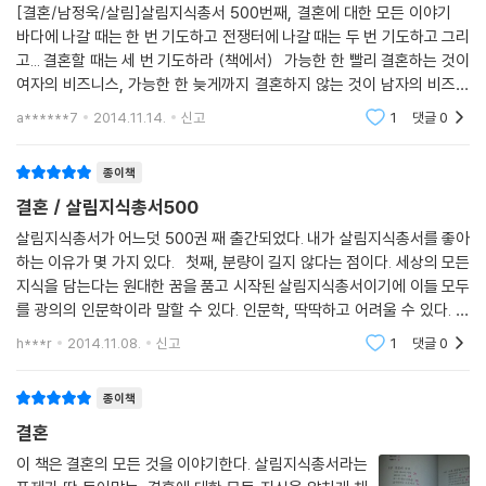
[결혼/남정욱/살림]살림지식총서 500번째, 결혼에 대한 모든 이야기
통혼례도 아니고, 그렇다고 서양의 결혼문화를 그대로 수입한 것도 아닌
바다에 나갈 때는 한 번 기도하고 전쟁터에 나갈 때는 두 번 기도하고 그리
‘잡탕’인데다가, 일생에 한번 뿐인 결혼이기에 온갖 ‘상업주의’가 결탁되어
고... 결혼할 때는 세 번 기도하라 (책에서) 가능한 한 빨리 결혼하는 것이
국적불명의 고비용 결혼문화가 되었다는 것이다. 게다가 결혼당사자들도
여자의 비즈니스, 가능한 한 늦게까지 결혼하지 않는 것이 남자의 비즈니
결혼에서 소외되어 서로의 조건을 따지고 스스로를 거래하는 상황이 되어
스다. - 버나드 쇼 행복한 결혼이 되려면 남편은 귀머거리
a******7
2014.11.14.
신고
1
댓글
0
가고 있다고 말한다.
예를 들면 외국인들은 한국의 결혼문화 가운데 ‘예단’을 보면 기겁을 한다.
종이책
원래 예단은 신랑집에서 결혼 선물로 신부집에 비단을 보내는 데서 비롯된
것이다. 그러면 신부는 이를 가지고 시부모의 옷을 바느질해 공경의 의미
결혼 / 살림지식총서500
로 바쳤고 시부모는 그 답례로 소정의 수공비를 신부에게 돌려보내 준 것
살림지식총서가 어느덧 500권 째 출간되었다. 내가 살림지식총서를 좋아
이었다. 이것이 변질된 것이 작금의 예단과 혼수다. 신랑이 집을 마련해야
하는 이유가 몇 가지 있다. 첫째, 분량이 길지 않다는 점이다. 세상의 모든
한다거나, 그 집값의 10%를 예단비로 시댁에 보낸다는 것은 동서양 어느
지식을 담는다는 원대한 꿈을 품고 시작된 살림지식총서이기에 이들 모두
결혼문화에서도 찾아볼 수 없는 문화인데 우리사회에서는 마치 ‘전통’처럼
를 광의의 인문학이라 말할 수 있다. 인문학, 딱딱하고 어려울 수 있다. 그
치러지고 있다. 다행히 최근에는 우리사회에도 이효리씨 같은 연예인들이
런데다 분량까지 길다고 한다면 머리가 지끈지끈하지 않겠는가? 하지만,
h***r
2014.11.08.
신고
1
댓글
0
살림지식총
나 사회의 오피니언 리더들이 직접 ‘작은 결혼식’을 치르는 등 자성의 움직
임이 조금씩 나타나고 있다.
종이책
결혼
결혼도 공부해야 한다
저자가 보기에 우리 사회에서 인생의 전환점은 입시와 취업, 그리고 결혼
이 책은 결혼의 모든 것을 이야기한다. 살림지식총서라는