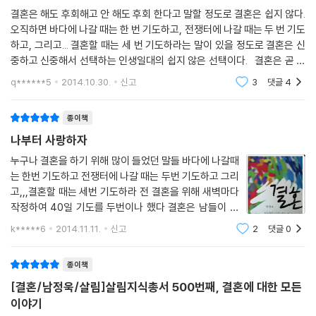
살림지식총서 500호 『결혼』의 저자는 일단 몇몇 인류학자들의 연구에 힘
결혼은 해도 후회해고 안 해도 후회 한다고 말할 정도로 결혼은 쉽지 않다.
입어 결혼의 기원부터 탐색을 시작했다. 그에 따르면 결혼은 여자를 납치
오직하면 바다에 나갈 때는 한 번 기도하고, 전쟁터에 나갈 때는 두 번 기도
해오는 약탈혼으로 시작됐다. 사실 결혼식 때 아름다운 신부의 머리위에
하고, 그리고... 결혼할 때는 세 번 기도하라는 말이 있을 정도로 결혼은 신
드리워지는 면사포 역시 약탈혼의 흔적이다. 옛 북유럽 게르만족들은 고기
중하고 신중해서 선택하는 인생일대의 쉽지 않은 선택이다. 결혼은 곧 현
잡는 그물로 여자를 납치해왔는데, 그때 쓰였던 그물망이 로맨틱하게 변형
실이다. 결혼 전에는 결혼에 대한 환상 아닌 환상이 있었다. 그동안 드라마
q******5
2014.10.30.
신고
3
댓글
4
속
되어 지금의 면사포가 됐다는 것이다. 이와 같은 약탈혼의 흔적은 곳곳에
남아있다. 우리가 잘 아는 선녀와 나무꾼 이야기 역시 옛 약탈혼의 흔적이
종이책
다.
나부터 사랑하자
이후 결혼은 점차 돈을 주고 여자를 사오는 매매혼의 형태로 변해갔다. 약
혼반지는 결혼하기에 앞서 건네는 일종의 착수금이었다. 앵글로색슨 사회
누구나 결혼을 하기 위해 많이 들었던 말들 바다에 나갈때
는 한번 기도하고 전쟁터에 나갈 때는 두번 기도하고 그리
에서 약혼한 남자는 그 징표로 자신이 가진 것 중 소중한 것을 반으로 쪼개
고,,,결혼할 때는 세번 기도하라 전 결혼을 위해 새벽마다
신부의 아버지에게 맡겨두는 풍습이 있었는데 그게 약혼반지의 유래가 된
작정하여 40일 기도를 두번이나 했다 결혼은 남들이 하
것이다. 기원전 5세기 로마군 주둔병의 유품에서 발견된 최초의 결혼증명
니 한다는 생각으로 하면 안된다고 생각한다 그렇게 기도
서에는 요즘 할리우드 스타들의 결혼 계약서와 너무도 유사한 ‘매매계
k*****6
2014.11.11.
신고
2
댓글
0
했는데도 결혼생활은 엄청난 전쟁터보다도 더 한 것이기
약’(?) 내용이 자세히 적혀있었다.
에
종이책
그대, 결혼할 수 있을까?
[결혼/남정욱/살림]살림지식총서 500번째, 결혼에 대한 모든
그렇다면 현재의 결혼문화는 어떤 모습일까. 저자는 현재 우리나라의 결혼
이야기
문화는 그와 같은 매매혼과 정략혼이 더 악화된 모습이라고 진단한다. 전