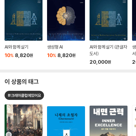
AI와 함께 살기
생성형 AI
AI와 함께 살기 (큰글자
생
도서)
서
10
8,820
10
8,820
%
%
원
원
20,000
2
원
이 상품의 태그
#크레마클럽에있어요