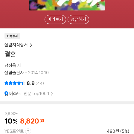
미리보기
공유하기
소득공제
살림지식총서
결혼
남정욱
저
살림출판사
2014.10.10.
8.9
44
베스트
인문 top100 1주
9,800
원
10
8,820
YES포인트
490원 (5%)