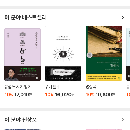
이 분야 베스트셀러
유럽 도시 기행 3
위버멘쉬
명상록
유
10
17,010
10
16,020
10
10,800
1
%
%
%
원
원
원
이 분야 신상품