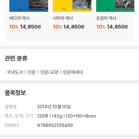
결혼은 결코 한 가지 모습일 수 없다
함께여도 외롭다
환상적인 결혼을 꿈꾸는 그대에게
바다의 역사
사막의 역사
초원의 역사
10
14,850
10
14,850
10
14,850
%
%
%
원
원
원
6장 결혼의 미래와 다음 세대의 선택
결혼은 빠르게 변해왔다
영화 속 결혼 이야기
당신은 어떤 결혼을 선택할 것인가
관련 분류
마치며
국내도서
인문
인문/교양
인문에세이
품목정보
발행일
2014년 10월 10일
쪽수, 무게, 크기
120쪽 | 145g | 120*190*8mm
ISBN13
9788952229489