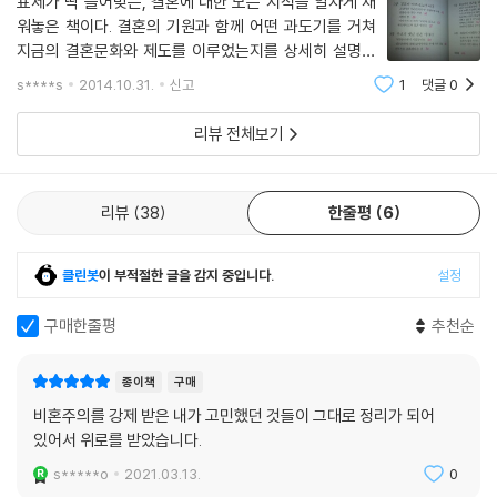
표제가 딱 들어맞는, 결혼에 대한 모든 지식을 알차게 채
인데, 입시와 취업을 위해서는 온갖 정보를 수집하며 공부하고 준비하는데
워놓은 책이다. 결혼의 기원과 함께 어떤 과도기를 거쳐
반해 결혼에 대해서는 의지와 욕심만 있고 준비가 없다. 하지만 불과 몇 십
지금의 결혼문화와 제도를 이루었는지를 상세히 설명하
년 만에 결혼의 양상이 크게 바뀌었고 지금도 변해가고 있다. 가까운 미래
고, 결혼의 본질에 대해 진지하게 생각해보는 계기를 만들
에는 우리가 상상할 수 없을 정도로 결혼의 양상이 바뀔지도 모른다. 이 책
s****s
2014.10.31.
신고
1
댓글
0
어준다. 결혼은 현실이고 비즈니스라는 기혼자들의 충고
에서는 그렇기 때문에 결혼을 앞둔 젊은이들이나 결혼할 자녀를 둔 부모들
에도 우리는 누구나 행복한 결혼을 꿈
리뷰 전체보기
은 작금의 대한민국 결혼문화를 맹목적으로 받아들이는 대신 결혼에 대해
한번쯤 진지하게 성찰해보기를 권한다.
리뷰
38
한줄평
6
클린봇
이 부적절한 글을 감지 중입니다.
설정
구매한줄평
추천순
종이책
구매
비혼주의를 강제 받은 내가 고민했던 것들이 그대로 정리가 되어
있어서 위로를 받았습니다.
s*****o
2021.03.13.
0