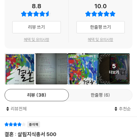
살림지식총서는 매시기 한국 사회의 어젠다를 포착해 그에 대해 꼭 필요한
8.8
10.0
지식들을 시리즈에 담아내왔다. 2003년 출간당시에는 미국 시리즈를 출
간했다. “실상은 미국을 잘 모르면서도 스스로를 잘 안다고 생각하는 사람
들이 너무 많다”는 판단이 있었고, 그럼에도 대중들이 쉽게 접할 수 있는
리뷰 쓰기
한줄평 쓰기
미국에 관한 책은 없었기 때문이었다. 또 중국의 동북공정이 불거졌을 때
는 『중국의 고구려사 왜곡』을 비롯한 역사 3부작을 출간해 독자들의 호평
혜택 및 유의사항
혜택 및 유의사항
을 받았다. 200호 특집으로는 ‘디지털 스토리텔링’시리즈를, 300호를 맞
아서는 ‘경제를 일으킨 국가지도자’시리즈를, 그리고 400호 특집으로는
대한민국이 직면한 위기를 진단하는 ‘대한민국 리스크’ 시리즈를 순발력
5
있게 펴냈다.
더보기
이와 같은 살림지식총서가 이번에 500호를 맞아서는 ‘결혼’이라는 주제를
포착했다. 좋건 싫건 결혼은 누구나 인생에서 한 번 쯤은 마주해야 할 주제
다. 게다가 작금의 대한민국 결혼문화는 온통 안 좋은 것들의 국적불명 ‘잡
리뷰
38
한줄평
6
탕’이 되어버려서, 결혼을 하는 당사자들은 왜 그와 같은 결혼문화를 답습
해야하는지도 모른 채 예물을 교환하고 예단을 마련하고 신혼집을 장만하
리뷰전체
추천순
느라 힘겨워하고 있다. 살림지식총서 500호 『결혼』에서는 이와 같은 ‘결
혼’이라는 화두를 가지고 결혼의 역사와 현재, 그리고 미래를 성찰했다.
종이책
결혼의 역사
결혼 : 살림지식총서 500