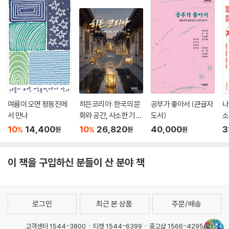
여름이 오면 정동진에
히든코리아: 한국의 문
공부가 좋아서 (큰글자
나
서 만나
화와 공간, 사소한 기적
도서)
소
들
서
10
14,400
10
26,820
40,000
3
%
%
원
원
원
이 책을 구입하신 분들이 산 분야 책
로그인
최근 본 상품
주문/배송
고객센터 1544-3800
티켓 1544-6399
중고샵 1566-4295