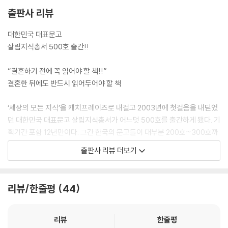
출판사 리뷰
대한민국 대표문고
살림지식총서 500호 출간!!
“결혼하기 전에 꼭 읽어야 할 책!!”
결혼한 뒤에도 반드시 읽어두어야 할 책
‘세상의 모든 지식’을 캐치프레이즈로 내걸고 2003년에 첫걸음을 내딛었
던 대한민국 대표문고 살림지식총서가 어느덧 500호를 출간하게 됐다. 기
획기간 포함 12년만이다. 그간 한국의 문고들이 대부분 200호~300호까
지 지속되다 사라졌다. 분야도 대부분 문학이나 철학, 역사 등 인문분야에
출판사 리뷰 더보기
치중됐다. 외국문고를 번역해서 출간하는 경우도 많았다. 반면 살림지식총
서는 인문분야에만 한정된 것이 아니라 시리즈 자체가 하나의 ‘작은 도서
관’이라 일컬을 만큼 철학, 역사, 정치, 사회, 경제, 경영, 과학, 취미, 실용
리뷰/한줄평
44
등의 다양한 분야를 아우르고 있다. 게다가 1권부터 500권까지의 시리즈
도서 전체가 국내 필진의 손으로 씌어졌다. 그렇기에 명실상부한 ‘대한민
국 대표문고’라 할 수 있다.
리뷰
한줄평