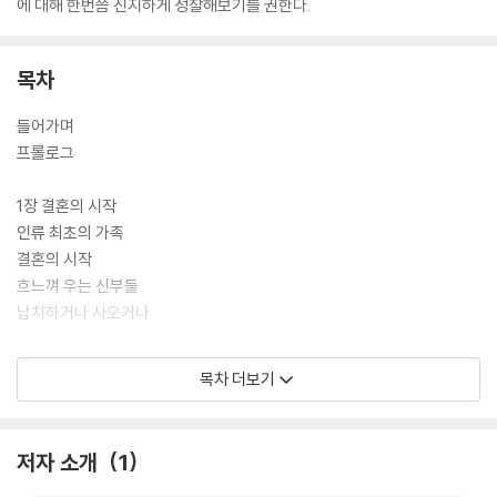
에 대해 한번쯤 진지하게 성찰해보기를 권한다.
목차
들어가며
프롤로그
1장 결혼의 시작
인류 최초의 가족
결혼의 시작
흐느껴 우는 신부들
납치하거나 사오거나
2장 결혼이 비즈니스가 되다
목차 더보기
로맨틱한 약혼반지의 안 로맨틱한 유래
결혼은 돈 되는 사업
시험의 밤
저자 소개
1
‘아버지의 것’에서 ‘남편의 것’으로