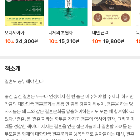
오디세이아
니체의 초월자
내면 근력
독
10
24,300
10
15,210
10
19,800
1
%
%
%
원
원
원
책소개
결혼도 공부해야 한다!
좋건 싫건 결혼은 누구나 인생에서 한 번 쯤은 마주해야 할 주제다. 하지만
작금의 대한민국 결혼문화는 온통 안 좋은 것들이 뒤섞여, 결혼을 하는 당
사자들은 왜 그와 같은 결혼문화를 답습해야하는지도 모른 채 힘겨워하고
있다. 『결혼』은 ‘결혼’이라는 화두를 가지고 결혼의 역사와 현재, 그리고 미
래를 성찰한 책이다. 저자는 결혼을 앞둔 젊은이들이나 결혼할 자녀를 둔
부모들은 현재의 대한민국 결혼문화를 맹목적으로 받아들이는 대신, 결혼