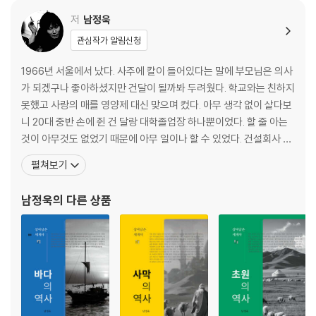
웨딩케이크와 결혼 행진곡
저
남정욱
3장 우리의 옛날 결혼 이야기
관심작가 알림신청
처가살이에서 시집살이로
전통혼례에 대해 알아야하는 두세 가지 것들
1966년 서울에서 났다. 사주에 칼이 들어있다는 말에 부모님은 의사
신식으로 결혼한다는 것
가 되겠구나 좋아하셨지만 건달이 될까봐 두려웠다. 학교와는 친하지
못했고 사랑의 매를 영양제 대신 맞으며 컸다. 아무 생각 없이 살다보
4장 그대, 결혼할 수 있을까
니 20대 중반 손에 쥔 건 달랑 대학졸업장 하나뿐이었다. 할 줄 아는
결혼으로부터 소외된다는 것
것이 아무것도 없었기 때문에 아무 일이나 할 수 있었다. 건설회사 직
결혼의 자격
원에서 출발해서 나이트클럽 악사, 드라마 작가 보조, 영화사 홍보직
펼쳐보기
우리가 어떤 집안인데
등을 전전했고 97년 단편 소설이 신문에 당선되면서 글을 쓰기 시작
신기한 결혼의 조건
했다. 누군가는 영화와 문학을 넘나드는 신나는 인생이라고 했지만
남정욱
의 다른 상품
더 ‘쎈’ 이효리가 필요한 이유
(먹고 살려고 발버둥 치는 게 당신 눈에게 그렇
5장 환상적인 결혼을 꿈꾸는 그대에게
결혼도 공부해야 한다
인생 선배들이 건네는 결혼에 대한 조언
우리가 돈 많은 남자, 예쁜 여자를 만날 수 없는 진짜 이유
현실적인, 너무도 현실적인