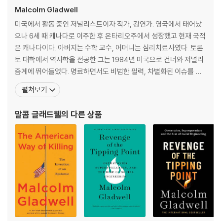
mpus sexual assaults on the rise? Do television sitcoms teach
Malcolm Gladwell
us something about the way we relate to each other that isn't
true?
미국에서 활동 중인 저널리스트이자 작가, 강연가. 영국에서 태어났
으나 6세 때 캐나다로 이주한 후 온타리오주에서 성장했고 현재 국적
While tackling these questions, Malcolm Gladwell was not sol
은 캐나다이다. 아버지는 수학 교수, 어머니는 심리치료사였다. 토론
ely writing a book for the page. He was also producing for the
토 대학에서 역사학을 전공한 그는 1984년 미국으로 건너와 저널리
ear. In the audiobook version of Talking to Strangers, you'll he
즘계에 뛰어들었다. 명료하면서도 비범한 필력, 차별화된 이슈를 고
ar the voices of people he interviewed--scientists, criminolog
르는 탁월한 감각으로 《워싱턴 포스트》에 입성한 후 1996년에는 ‘문
펼쳐보기
ists, military psychologists. Court transcripts are brought to lif
학적 저널리즘의 최고봉’이라 할 수 있는 《더 뉴요커》로 자리를 옮겨
e with re-enactments. You actually hear the contentious arres
활동했다. 《더 뉴요커》에서 그는 그동안 밝혀지지 않았던 세상의 다
말콤 글래드웰
의 다른 상품
t of Sandra Bland by the side of the road in Texas. As Gladwell
양한 패턴과 행동 양식, 심리적 아이디어로 가득 찬
revisits the deceptions of Bernie Madoff, the trial of Amanda
Knox, and the suicide of Sylvia Plath, you hear directly from m
any of the players in these real-life tragedies. There's even a
theme song - Janelle Monae's "Hell You Talmbout."
Something is very wrong, Gladwell argues, with the tools and
strategies we use to make sense of people we don't know. A
nd because we don't know how to talk to strangers, we are in