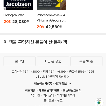
Biological War
Princeton Review A
P Human Geograph
20
28,080
%
원
y Premium Prep, 18t
20
42,560
%
원
h Edition: 6 Practice
Tests + Digital Prac
tice Online + Conte
이 책을 구입하신 분들이 산 분야 책
nt Review
로그인
최근 본 상품
주문/배송
고객센터 1544-3800
티켓 1544-6399
중고샵 1566-4295
eBook 1:1문의/채팅상담
예스이십사(주) 사업자 정보
이용약관
개인정보처리방침
청소년보호정책
PC버전
회사소개
거래처관계자께
도서홍보
광고