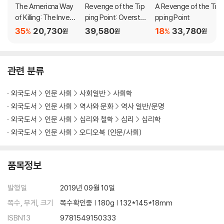
viting conflict and misunderstanding in ways that have a profo
The Americna Way
Revenge of the Tip
A Revenge of the Ti
und effect on our lives and our world.
of Killing: The Inventi
ping Point: Overstor
pping Point
on of an Epidemic
ies, Superspreader
35
20,730
39,580
18
33,780
%
%
원
원
원
s, and the Rise of So
cial Engineering
관련 분류
외국도서
인문 사회
사회일반
사회학
외국도서
인문 사회
역사와 문화
역사 일반/문명
외국도서
인문 사회
심리와 철학
심리
심리학
외국도서
인문 사회
오디오북 (인문/사회)
품목정보
발행일
2019년 09월 10일
쪽수, 무게, 크기
쪽수확인중 | 180g | 132*145*18mm
ISBN13
9781549150333