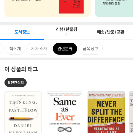
리뷰/한줄평
도서정보
배송/반품/교환
0
책소개
저자 소개
관련분류
품목정보
이 상품의 태그
#인간심리