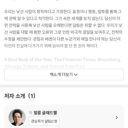
우리는 낯선 사람이 정직하다고 가정한다. 표정이나 행동, 말투를 통해 그
에 관해 알 수 있다고 착각한다. 그가 속한 세계를 보지 않는다. 당신이 이
런 전략을 사용해 낯선 사람을 오해한다면 갈등은 피할 수 없다. 우리가 낯
선 사람을 대할 때 범한 오류와 그로 인한 비극적 결말을 보여주고, 전략의
수정을 제안한다. 관점과 배경이 다른 누군가와 매일 만나야 하는 당신이
타인의 진실에 다가가기 위해 읽어야 할 단 한 권의 책이다.
A Best Book of the Year: The Financial Times, Bloomberg,
Chicago Tribune, and Detroit Free Pres
책소개 더보기
Malcolm Gladwell, host of the podcast Revisionist History
and author of the #1 New York Times bestseller Outliers,
offers a powerful examination of our interactions with str
저자 소개
1
angers -- and why they often go wrong.
저
말콤 글래드웰
How did Fidel Castro fool the CIA for a generation? Why did N
eville Chamberlain think he could trust Adolf Hitler? Why are ca
관심작가 알림신청