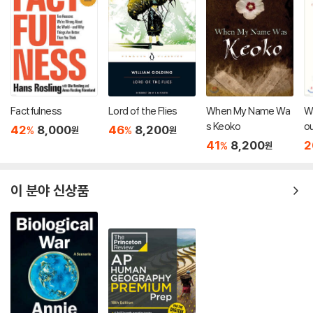
Factfulness
Lord of the Flies
When My Name Wa
Wi
s Keoko
ou
42
8,000
46
8,200
%
%
원
원
Cr
41
8,200
2
%
원
이 분야 신상품