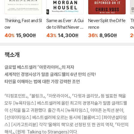
Thinking, Fast and Sl
Same as Ever : A Gui
Never Split the Diffe
Th
ow
de to What Never C
rence
o
hanges
40
15,900
43
14,300
36
8,950
2
%
%
%
원
원
원
책소개
글로벌 베스트셀러 『아웃라이어』,의 저자
세계적인 경영사상가 말콤 글래드웰의 6년 만의 신작!
타인을 이해하는 법에 대한 가장 강력한 조언
『티핑포인트』, 『블링크』, 『아웃라이어』, 『다윗과 골리앗』 등 발표한 책을
모두 [뉴욕타임스] 베스트셀러에 올린 최고의 경영저술가 말콤 글래드웰
이 신작을 들고 귀환했다. 출간 즉시 [뉴욕타임스], 아마존 논픽션 분야,
[선데이타임스] 베스트셀러에 오르는 동시에 [블룸버그] [파이낸셜타임
스] [시카고트리뷴] 각각 ‘올해의 책’으로 선정된 또 한 권의 역작, 『타인의
해석』,(원제: Talking to Strangers)이다.