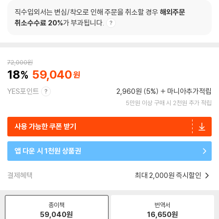
직수입외서는 변심/착오로 인해 주문을 취소할 경우
해외주문
취소수수료 20%
가 부과됩니다.
72,000
원
18
59,040
YES포인트
2,960원 (5%)
마니아추가적립
5만원 이상 구매 시 2천원 추가 적립
사용 가능한 쿠폰 받기
앱 다운 시 1천원 상품권
결제혜택
최대 2,000원 즉시할인
종이책
번역서
59,040
원
16,650
원