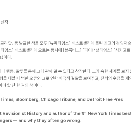
 신작!
윗과 골리앗』 등 발표한 책을 모두 [뉴욕타임스] 베스트셀러에 올린 최고의 경영저
이타임스] 베스트셀러에 오르는 동시에 [블룸버그] [파이낸셜타임스] [시카고트리뷴
rs)이다.
 행동, 말투를 통해 그에 관해 알 수 있다고 착각한다. 그가 속한 세계를 보지
사람을 대할 때 범한 오류와 그로 인한 비극적 결말을 보여주고, 전략의 수정을 제
야 할 단 한 권의 책이다.
l Times, Bloomberg, Chicago Tribune, and Detroit Free Pres
 Revisionist History and author of the #1 New York Times bests
angers -- and why they often go wrong.