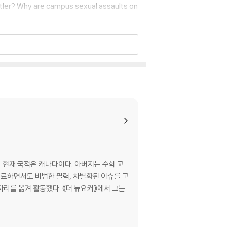
Hitler? Why are campus sexual assaults on
oducing for the ear. In the audiobook ver
itary psychologists. Court transcripts are
he road in Texas. As Gladwell revisits th
rom many of the players in these real-life
we don't know. And because we don't kn
ct on our lives and our world.
 현재 국적은 캐나다이다. 아버지는 수학 교
명료하면서도 비범한 필력, 차별화된 이슈를 고
자리를 옮겨 활동했다. 《더 뉴요커》에서 그는