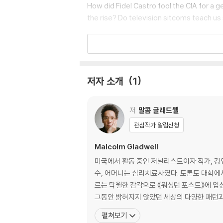
How did Fidel Castro fool the CIA for a 
the rise? Do television sitcoms teach us
While tackling these questions, Malcolm 
sion of Talking to Strangers, you'll hear
brought to life with re-enactments. You a
e deceptions of Bernie Madoff, the trial 
저자 소개
1
tragedies. There's even a theme song - 
저
말콤 글래드웰
Something is very wrong, Gladwell argue
ow how to talk to strangers, we are invit
관심작가 알림신청
Malcolm Gladwell
미국에서 활동 중인 저널리스트이자 작가, 강
수, 어머니는 심리치료사였다. 토론토 대학에
르는 탁월한 감각으로 《워싱턴 포스트》에 입성
그동안 밝혀지지 않았던 세상의 다양한 패턴과
펼쳐보기