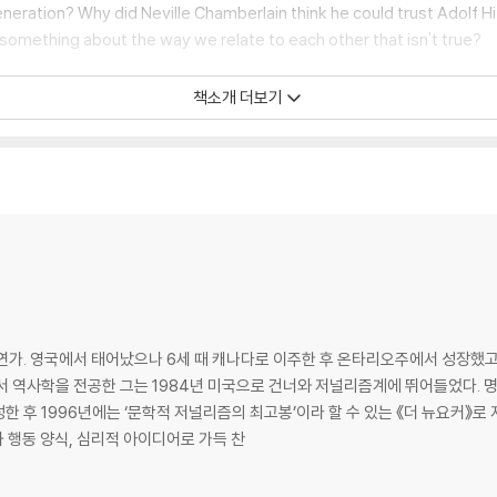
generation? Why did Neville Chamberlain think he could trust Adolf 
 something about the way we relate to each other that isn't true?
Gladwell was not solely writing a book for the page. He was also pr
책소개 더보기
 the voices of people he interviewed--scientists, criminologists, mil
ctually hear the contentious arrest of Sandra Bland by the side of t
of Amanda Knox, and the suicide of Sylvia Plath, you hear directly f
Janelle Monae's "Hell You Talmbout."
s, with the tools and strategies we use to make sense of people 
ing conflict and misunderstanding in ways that have a profound effe
연가. 영국에서 태어났으나 6세 때 캐나다로 이주한 후 온타리오주에서 성장했고
서 역사학을 전공한 그는 1984년 미국으로 건너와 저널리즘계에 뛰어들었다. 
한 후 1996년에는 ‘문학적 저널리즘의 최고봉’이라 할 수 있는 《더 뉴요커》로 
 행동 양식, 심리적 아이디어로 가득 찬