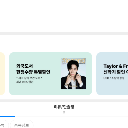
리뷰/한줄평
0
분류
품목정보