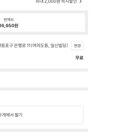
최대 2,000원 즉시할인
번역서
16,650
원
등포구 은행로 11(여의도동, 일신빌딩)
변경
무료
가게에서 팔기