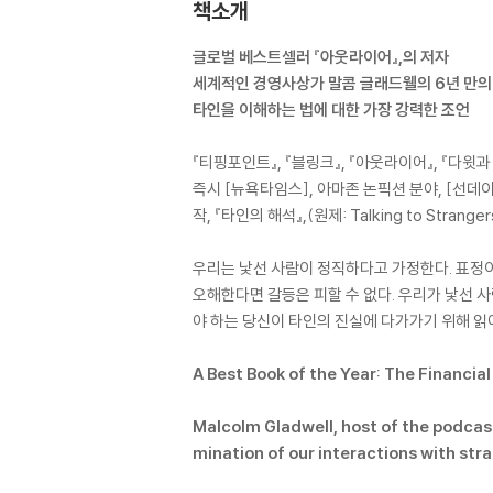
책소개
글로벌 베스트셀러 『아웃라이어』,의 저자
세계적인 경영사상가 말콤 글래드웰의 6년 만의
타인을 이해하는 법에 대한 가장 강력한 조언
『티핑포인트』, 『블링크』, 『아웃라이어』, 『다
즉시 [뉴욕타임스], 아마존 논픽션 분야, [선데
작, 『타인의 해석』,(원제: Talking to Strange
우리는 낯선 사람이 정직하다고 가정한다. 표정이나
오해한다면 갈등은 피할 수 없다. 우리가 낯선 
야 하는 당신이 타인의 진실에 다가가기 위해 읽어
A Best Book of the Year: The Financia
Malcolm Gladwell, host of the podcast
mination of our interactions with str