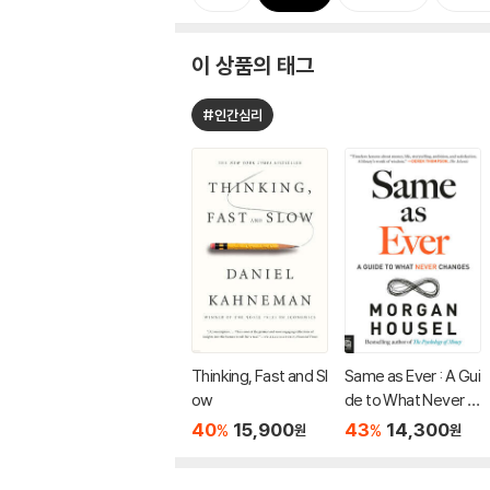
이 상품의 태그
#인간심리
Thinking, Fast and Sl
Same as Ever : A Gui
ow
de to What Never C
hanges
40
15,900
43
14,300
%
%
원
원