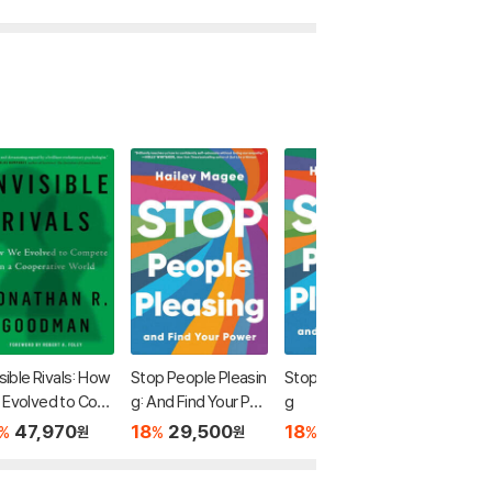
isible Rivals: How
Stop People Pleasin
Stop People Pleasin
Stop Pe
 Evolved to Com
g: And Find Your Po
g
g
e in a Cooperativ
wer
47,970
18
29,500
18
35,790
18
5
%
%
%
%
원
원
원
orld