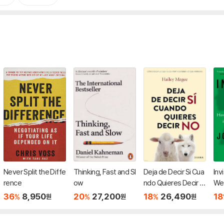
Never Split the Diffe
Thinking, Fast and Sl
Deja de Decir Si Cua
Inv
rence
ow
ndo Quieres Decir N
We
o / Stop People Plea
pet
36
8,950
20
27,200
18
26,490
18
%
%
%
원
원
원
sing
e W