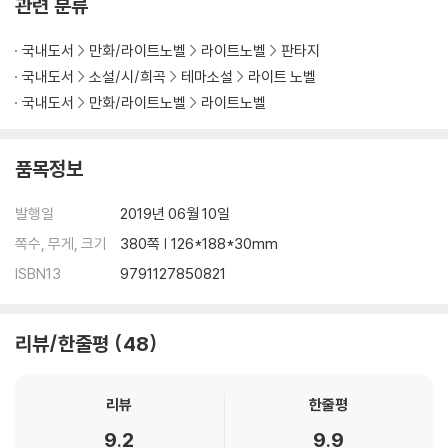
관련 분류
국내도서
만화/라이트노벨
라이트노벨
판타지
국내도서
소설/시/희곡
테마소설
라이트 노벨
국내도서
만화/라이트노벨
라이트노벨
품목정보
발행일
2019년 06월 10일
쪽수, 무게, 크기
380쪽 | 126*188*30mm
ISBN13
9791127850821
리뷰/한줄평
48
리뷰
한줄평
9.2
9.9