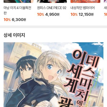
마남 이치 4 더블특전
원피스 ONE PIECE 92
내성적인 뱀파이어
새
판
10
4,950
10
12,150
1
%
%
원
원
10
6,300
%
원
상세 이미지