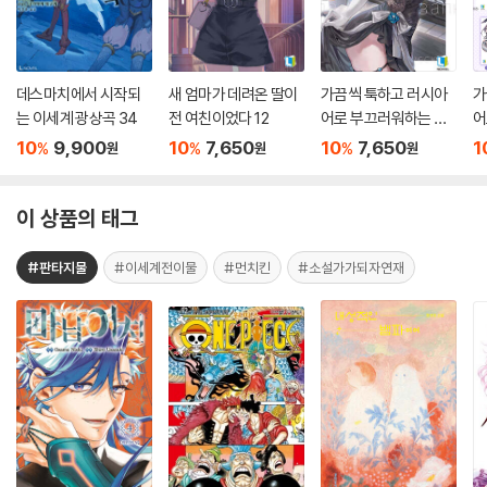
데스마치에서 시작되
새 엄마가 데려온 딸이
가끔씩 툭하고 러시아
가
는 이세계 광상곡 34
전 여친이었다 12
어로 부끄러워하는 옆
어
자리의 아랴 양 11
자
10
9,900
10
7,650
10
7,650
1
%
%
%
원
원
원
판
이 상품의 태그
#판타지물
#이세계전이물
#먼치킨
#소설가가되자연재