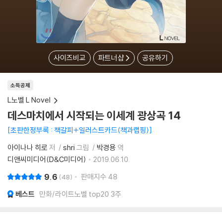
사이즈비교
파트너샵
공유하기
소득공제
L노벨 L Novel
데스마치에서 시작되는 이세계 광상곡 14
초판한정부록 : 책갈피+일러스트카드(책과랩핑)
아이나나 히로
저
shri
그림
박경용
역
디앤씨미디어(D&C미디어)
2019.06.10.
9.6
판매지수
48
48
베스트
만화/라이트노벨 top20 3주