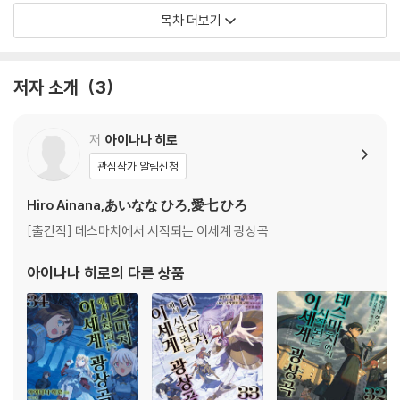
최강의 전생자
목차 더보기
에필로그
저자 소개
3
저
아이나나 히로
관심작가 알림신청
Hiro Ainana,あいなな ひろ,愛七 ひろ
[출간작] 데스마치에서 시작되는 이세계 광상곡
아이나나 히로
의 다른 상품