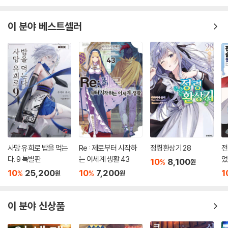
이 분야 베스트셀러
사망 유희로 밥을 먹는
Re : 제로부터 시작하
정령환상기 28
전
다. 9 특별판
는 이세계 생활 43
었
10
8,100
%
원
10
25,200
10
7,200
1
%
%
원
원
이 분야 신상품