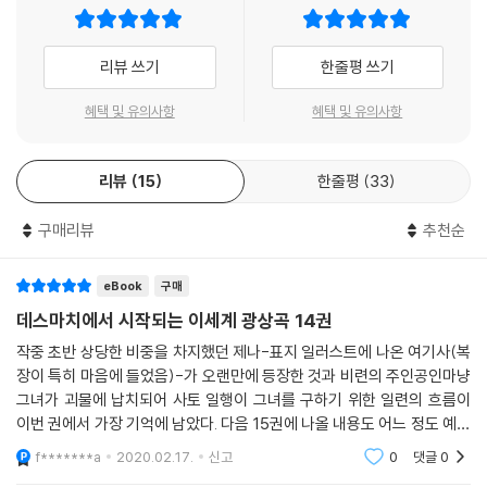
리뷰 쓰기
한줄평 쓰기
혜택 및 유의사항
혜택 및 유의사항
리뷰
15
한줄평
33
구매리뷰
추천순
eBook
구매
데스마치에서 시작되는 이세계 광상곡 14권
작중 초반 상당한 비중을 차지했던 제나-표지 일러스트에 나온 여기사(복
장이 특히 마음에 들었음)-가 오랜만에 등장한 것과 비련의 주인공인마냥
그녀가 괴물에 납치되어 사토 일행이 그녀를 구하기 위한 일련의 흐름이
이번 권에서 가장 기억에 남았다. 다음 15권에 나올 내용도 어느 정도 예상
할 수 있었던 것은 덤이었고.스토리 측면에서 보자면 다소 루즈해질 수 있
f*******a
2020.02.17.
신고
0
댓글
0
는 상황에서 적절