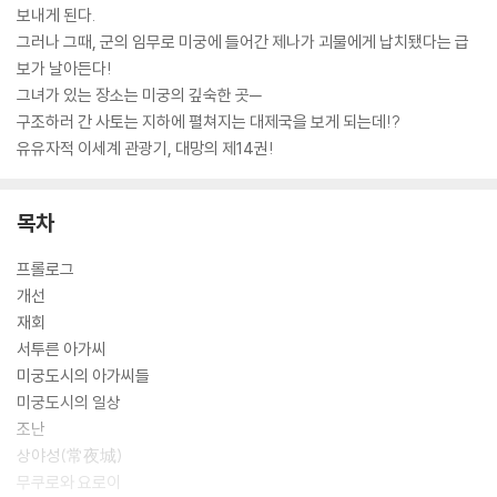
보내게 된다.
그러나 그때, 군의 임무로 미궁에 들어간 제나가 괴물에게 납치됐다는 급
보가 날아든다!
그녀가 있는 장소는 미궁의 깊숙한 곳─
구조하러 간 사토는 지하에 펼쳐지는 대제국을 보게 되는데!?
유유자적 이세계 관광기, 대망의 제14권!
목차
프롤로그
개선
재회
서투른 아가씨
미궁도시의 아가씨들
미궁도시의 일상
조난
상야성(常夜城)
무쿠로와 요로이