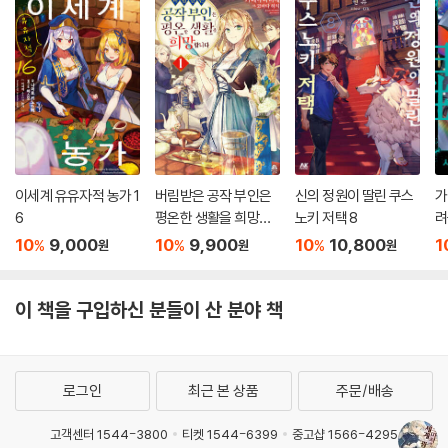
이세계 유유자적 농가 1
버림받은 공작 부인은
신의 정원이 딸린 쿠스
가
6
평온한 생활을 희망합
노키 저택 8
려
니다 1
가
10
9,000
10
9,900
10
10,800
1
%
%
%
원
원
원
이 책을 구입하신 분들이 산 분야 책
로그인
최근 본 상품
주문/배송
고객센터 1544-3800
티켓 1544-6399
중고샵 1566-4295