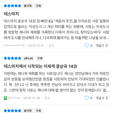
종이책
구매
데스마치
데스마치 광상곡 14권 참 빠르네요「계층의 주인」을 쓰러뜨린 사토 일행의
업적으로 들뜨는 미궁도시.그 개선 파티를 하는 와중에, 사토는 미궁도시
를 방문한 제나와 재회를 이룩한다.더욱이 카리나도 찾아오는데!두 사람
에게 도시를 안내해주거나, 다과회에 불려가는 등 떠들썩한 나날을 보내게
된다.그러나 그때, 군의 임무로 미궁에 들어간 제나가 괴물에게 납치됐다
t**********3
2019.12.01.
신고
0
댓글
0
는 급보가 날아든
eBook
구매
데스마치에서 시작되는 이세계 광상곡 14권
이번에는 제나와 재회를 하는 사토입니다. 제나는 첫만남에서 거의 히로인
급의 반응을 보여줬던만큼 등장을 사토와의 만남이 기대되었던 인물입니
다. 뭐.. 만나고 난 후에도 풋풋한 만남이 이어지고 있어서 기대가 되고 있
죠. 그런데 정작 사토는 제나에 대해 별 생각이 없는 것이 문제입니다. 엘프
의 마을에 들른 후에 사토의 마음은 아제 일직선이 되어버렸죠. 그런데 지
j*****e
2019.10.26.
신고
0
댓글
0
금 플래그가 서
종이책
구매