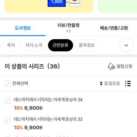
리뷰/한줄평
도서정보
배송/반품/교환
48
목차
저자 소개
관련분류
품목정보
이 상품의 시리즈
36
알림신청
전체선택
품절포함
데스마치에서 시작되는 이세계 광상곡 34
10
9,900
%
원
데스마치에서 시작되는 이세계 광상곡 33
10
9,900
%
원