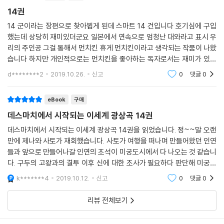
14권
14 군이라는 장편으로 찾아뵙게 된데 스마트 14 건입니다 호기심에 구입
했는데 상당히 재미있더군요 일본에서 연속으로 엄청난 대와라고 표시 우
리의 주인공 그걸 통해서 먼치킨 휴게 먼치킨이라고 생각되는 작품이 나왔
습니다 하지만 개인적으로는 먼치킨을 좋아하는 독자로서는 재미가 있어
서 시간 가는 줄 모르고 받습니다 거기다가 히로인들도 나름 귀여워서 더
d********2
2019.10.26.
신고
0
댓글
0
좋은 것 같습니다 다
eBook
구매
데스마치에서 시작되는 이세계 광상곡 14권
데스마치에서 시작되는 이세계 광상곡 14권을 읽었습니다. 정~~말 오랜
만에 제나와 사토가 재회했습니다. 사토가 여행을 떠나며 만들어왔던 인연
들과 앞으로 만들어나갈 인연의 초석이 미궁도시에서 다 나오는 것 같습니
다. 구두의 고왕과의 결투 이후 신에 대한 조사가 필요하다 판단해 미궁지
하에 숨어사는 전생자들과 만나는데요, 전체적으로 13권 이후 쉬어가는
k*******4
2019.10.12.
신고
0
댓글
0
느낌인 14권이었습니
리뷰 전체보기