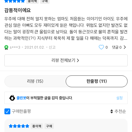
종이책
구매
감동적이에요
우주에 대해 전혀 알지 못하는 엄마도 처음듣는 이야기인 아이도 우주에
관심 많은 아빠도 모두 재미있게 읽은 책입니다. 위험도 없지만 발견도 없
다는 말이 굉장히 큰 울림으로 남아요. 돌이 둥근것으로 물의 흔적을 발견
하는 과학적인(?!) 지식부터 묵묵히 제 할 일을 다 해매는 덕목까지. 감동
과 지식이 함께인 책이었어요. 푸른사자와니니를 쓰신 작가님이라고 하니
s***3
2021.01.02.
신고
0
댓글
0
더욱 반가웠네요.
리뷰 전체보기
리뷰
15
한줄평
11
클린봇
이 부적절한 글을 감지 중입니다.
설정
구매한줄평
추천순
종이책
구매