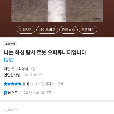
미리보기
사이즈비교
카드뉴스
공유하기
소득공제
나는 화성 탐사 로봇 오퍼튜니티입니다
양장
이현
글
최경식
그림
만만한책방
2019.09.27.
9.8
판매지수
1,080
26
베스트
1-2학년 top100 2주
14,000
원