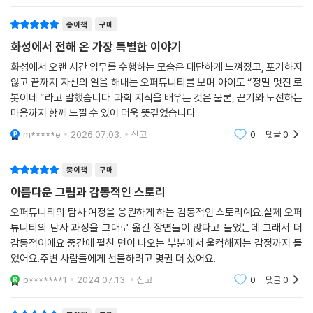
준다. 우주에 대해, 화성에 대해, 미지의 세계에 대해 꿈을 꾸게 한다. 화성
탐사 로봇 오퍼튜니티! 아무도 와 보지 못한 길을 나아가며, 자신이 지나온
종이책
구매
길에 자부심을 느끼며, 모든 에너지가 고갈되는 순간까지, 자신의 임무를
화성에서 전해 온 가장 특별한 이야기
끝까지 완수했던 우리의 멋진 친구다.
화성에서 오랜 시간 임무를 수행하는 모습은 대단하게 느껴졌고, 포기하지
않고 끝까지 자신의 일을 해내는 오퍼튜니티를 보며 아이도 “정말 멋진 로
봇이네.“라고 말했습니다. 과학 지식을 배우는 것은 물론, 끈기와 도전하는
마음까지 함께 느낄 수 있어 더욱 뜻깊었습니다
m*****e
2026.07.03.
신고
0
댓글
0
종이책
구매
아름다운 그림과 감동적인 스토리
오퍼튜니티의 탐사 여정을 응원하게 하는 감동적인 스토리예요.실제 오퍼
튜니티의 탐사 과정을 그대로 옮긴 장면들이 많다고 들었는데 그래서 더
감동적이에요.중간에 펼친 면이 나오는 부분에서 울컥해지는 감정까지 들
었어요.주변 사람들에게 선물하려고 몇권 더 샀어요.
p*******1
2024.07.13.
신고
0
댓글
0