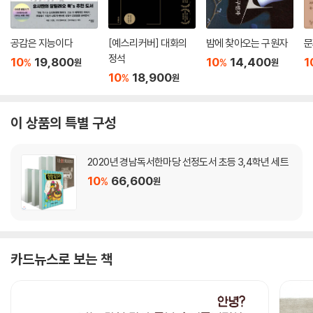
공감은 지능이다
[예스리커버] 대화의
밤에 찾아오는 구원자
문
정석
10
19,800
10
14,400
1
%
%
원
원
10
18,900
%
원
이 상품의 특별 구성
2020년 경남독서한마당 선정도서 초등 3,4학년 세트
10
66,600
%
원
카드뉴스로 보는 책