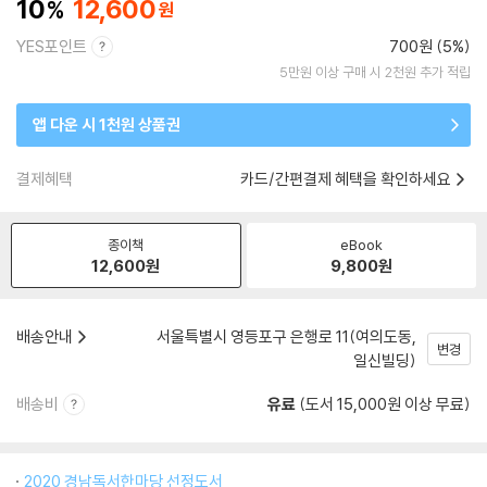
10
12,600
YES포인트
700원 (5%)
5만원 이상 구매 시 2천원 추가 적립
앱 다운 시 1천원 상품권
결제혜택
카드/간편결제 혜택을 확인하세요
종이책
eBook
12,600
원
9,800
원
배송안내
서울특별시 영등포구 은행로 11(여의도동,
변경
일신빌딩)
배송비
유료
(도서 15,000원 이상 무료)
2020 경남독서한마당 선정도서