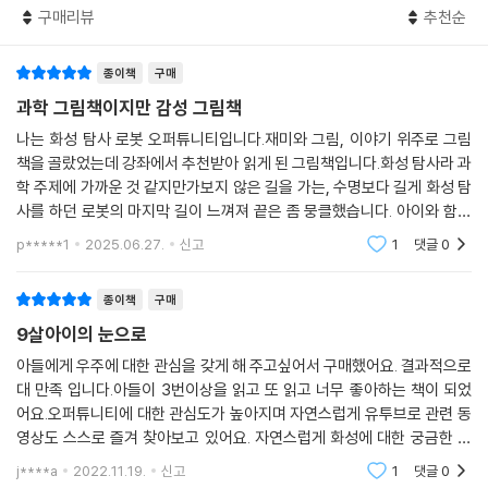
구매리뷰
추천순
2018년 6월 10일, 모래 폭풍에 뒤덮인 오퍼튜니티와 연락이 두절됐다. 미
국 항공 우주국에서 오퍼튜니티를 되살리기 위해 하루 세 번 모두 1000번
종이책
구매
의 신호를 보냈지만 2019년 2월 13일, 오퍼튜니티는 아무런 대답 없이 모
든 작동을 멈췄다.
과학 그림책이지만 감성 그림책
나는 화성 탐사 로봇 오퍼튜니티입니다.재미와 그림, 이야기 위주로 그림
화성 탐사 로봇 오퍼튜니티 임무 종료
책을 골랐었는데 강좌에서 추천받아 읽게 된 그림책입니다.화성 탐사라 과
학 주제에 가까운 것 같지만가보지 않은 길을 가는, 수명보다 길게 화성 탐
이 책 작업을 시작할 때까지만 해도 오퍼튜니티는 화성을 탐사하고 있었
사를 하던 로봇의 마지막 길이 느껴져 끝은 좀 뭉클했습니다. 아이와 함께
다. 물론 시간이 오래 흘러 점점 기억나는 것도 없고, 지구에서 보내는 메시
읽으려고 샀는데 제가 더 좋았던 그림책이에요.
p*****1
2025.06.27.
신고
1
댓글
0
지도 엉뚱하게 알아듣고, 바퀴는 덜컹, 로봇 팔도 삐걱거렸지만 오퍼튜니
티는 임무 종료 그날까지, 탐사를 포기하지 않았다. ‘기회’라는 뜻을 가진
종이책
구매
오퍼튜니티, 아홉 살 고아 소녀 소피 콜리스가 지어 준 이름 덕에 화성 탐사
9살아이의 눈으로
기회를 얻고, 화성에 가서도 새로운 탐험의 기회를 놓칠 수 없다며 용감하
게 조금씩 천천히 앞으로 나아갔다.
아들에게 우주에 대한 관심을 갖게 해 주고싶어서 구매했어요. 결과적으로
대 만족 입니다.아들이 3번이상을 읽고 또 읽고 너무 좋아하는 책이 되었
어요.오퍼튜니티에 대한 관심도가 높아지며 자연스럽게 유투브로 관련 동
미지의 세계를 탐험하는 것을 설레고 두려운 일이다. 우주 어딘가 새로운
영상도 스스로 즐겨 찾아보고 있어요. 자연스럽게 화성에 대한 궁금한 부
생명체가 있을지도 모른다는 생각은 그 생각만으로도 가슴 설레는 일이다.
분도 스스로 찾아가며 학습도 하네요. ^^생활속에서도 아이가 산책하다
오퍼튜니티는 그 설렘과 두려움, 그리고 도전의 기쁨을 이 책을 통해 보여
j****a
2022.11.19.
신고
1
댓글
0
하늘 한번 보며 화