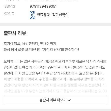
ISBN13
9791189499051
KC인증
인증유형 : 적합성확인
출판사 리뷰
호기심 많고, 용감한데다, 인내심까지!
화성 탐사 로봇 오퍼튜니티 ‘기적의 탐사’를 완수하다!
오퍼튜니티는 많은 사람들의 예상을 깨고 하루하루 새로운 탐사의 역사를
만들어 갔다. 여섯 개의 바퀴를 꾸준히 굴리며 화성에 물이 있었던 흔적도
발견하고, 화성 곳곳을 누비며 수만 장의 사진을 찍고, 토양을 분석하고,
화성의 지형을 파악하고, 위험을 무릅쓰고 가파른 분화구 절벽을 내려가
인간이 알 수 없던 미지의 화성에 대한 새로운 정보를 지구로 전송했다. 느
리지만 꼼꼼하게! 두렵지만 포기하지 않고 용감하게! 오퍼튜니티는 2003
년 2월, 화성을 향해 날아 20019년 2월, ‘인내심의 계곡’에서 잠든 순간까
출판사 리뷰 더보기
지 탐험을 멈추지 않았다. 이 책은 탐사 기간 15년, 탐사 거리 45킬로미터,
기대 수명을 60배나 뛰어넘는 기적의 탐사 로봇, 오퍼튜니티가 남긴 감동