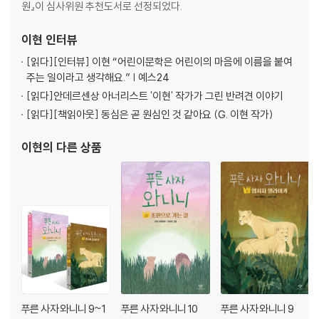
원』이 심사위원 추천도서로 선정되었다.
이현
인터뷰
[읽다]
[인터뷰] 이현 “어린이문학은 어린이의 마음에 이름을 붙여
주는 일이라고 생각해요.” | 예스24
[읽다]
안데르센상 아너리스트 '이현' 작가가 그린 반려견 이야기
[읽다]
[책읽아웃] 동심은 곧 원심인 것 같아요 (G. 이현 작가)
이현
의 다른 상품
푸른 사자 와니니 9~1
푸른 사자 와니니 10
푸른 사자 와니니 9