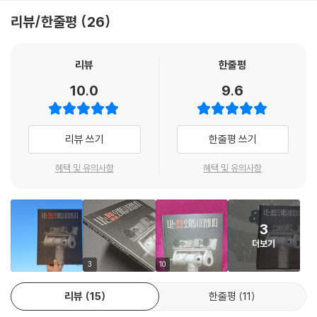
의 기록이다.
리뷰/한줄평
26
조금씩, 천천히, 나는 포기하지 않는다.
오퍼튜니티의 ‘마음’으로 글을 쓰고, 오퍼튜니티의 ‘끈기’로 그림을 그리
리뷰
한줄평
다.
10.0
9.6
아무도 없는 행성에 정말 나 혼자만 있다면 어떤 기분일까? 지금 오퍼튜니
티는 기분이 어떨까? 지금 오퍼튜티니는 어떤 생각을 할까? 이현 작가는
리뷰 쓰기
한줄평 쓰기
이 마음을 작가의 놀라운 상상력으로 오퍼튜니티에게 불어넣었다. 오퍼튜
니티가 내레이션을 읊조리듯, 조근조근 하루의 일과를 들려주는 방식은,
혜택 및 유의사항
혜택 및 유의사항
마치 오퍼튜니티 옆에서 탐사를 하고 있는 기분이 든다. 최경식 작가는 샤
프와 연필로 한 땀 한 땀 정성을 다해 오퍼튜니티의 하루하루를 그려 냈다.
마치 오퍼튜니티가 화성을 꼼꼼히 탐사하듯, 섬세하고 경건하고, 쓸쓸한
3
모든 것이 고스란히 묻어 있다. 그 세밀함과 섬세함은 광활한 화성에서 먼
더보기
지 같은 오퍼튜니티의 작은 존재에 생명을 불어넣는다.
3
10
화성 역사의 새로운 페이지를 장식했던 오퍼튜니티!
리뷰
15
한줄평
11
수고했어, 고마웠어 오퍼튜니티! 이제 안녕!