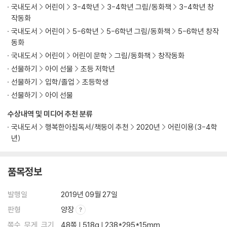
국내도서
어린이
3-4학년
3-4학년 그림/동화책
3-4학년 창
작동화
국내도서
어린이
5-6학년
5-6학년 그림/동화책
5-6학년 창작
동화
국내도서
어린이
어린이 문학
그림/동화책
창작동화
선물하기
아이 선물
초등 저학년
선물하기
입학/졸업
초등학생
선물하기
아이 선물
수상내역 및 미디어 추천 분류
국내도서
행복한아침독서/책둥이 추천
2020년
어린이용(3-4학
년)
품목정보
발행일
2019년 09월 27일
판형
양장
쪽수, 무게, 크기
48쪽 | 518g | 238*295*15mm