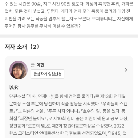
수 있는 시간은 90솔, 지구 시간 90일 정도다. 화성의 혹독한 추위, 가파른
절벽, 모든 것이 낯설고, 두렵다. 게다가 언제 모래 폭풍이 몰려와 태양 전
지판을 가려 모든 작동을 멈추게 할는지도 모른다. 오퍼튜니티는 자신에게
주어진 탐사 임무를 무사히 마칠 수 있을까?
저자 소개
2
글
이현
관심작가 알림신청
以玄
단편소설 「기차, 언제나 빛을 향해 경적을 울리다」로 제13회 전태일
문학상 소설 부문에 당선하며 작품 활동을 시작했다. 『우리들의 스캔
들』 『그 여름의 서울』 『푸른 사자 와니니』 『호수의 일』 등을 썼다. 동
화집 『짜장면 불어요!』로 제10회 창비 좋은 어린이책 원고 공모 대상,
장편동화 『로봇의 별』로 제2회 창원아동문학상을 수상했다. 2022
한스 크리스티안 안데르센상 한국 후보로 선정되었으며, 『1945, 철