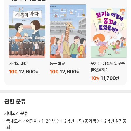
사월의 바다
동물 학교
모기는 어떻게 똥꼬를
물었을까?
10
12,600
10
12,600
%
%
원
원
10
11,700
%
원
관련 분류
카테고리 분류
국내도서
어린이
1-2학년
1-2학년 그림/동화책
1-2학년 창작동
화