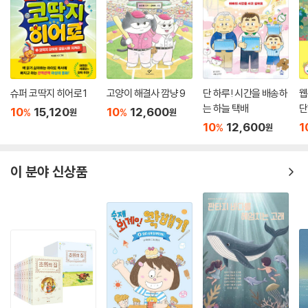
슈퍼 코딱지 히어로 1
고양이 해결사 깜냥 9
단 하루! 시간을 배송하
웹
는 하늘 택배
단
10
15,120
10
12,600
%
%
원
원
10
12,600
1
%
원
이 분야 신상품