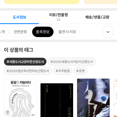
리뷰/한줄평
도서정보
배송/반품/교환
26
소개
관련분류
품목정보
출판사 리뷰
이 상품의 태그
#세종도서교양부문선정도서
#2020세종도서어린이선정도서
#2020경남독서한마당선정도서
#우주탐험
#로봇