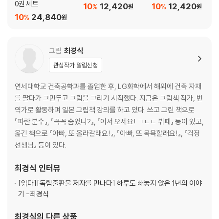
0권 세트
10
12,420
10
12,420
%
%
원
원
10
24,840
%
원
그림
최경식
관심작가 알림신청
연세대학교 건축공학과를 졸업한 후, LG화학에서 해외에 건축 자재
를 팔다가 그만두고 그림을 그리기 시작했다. 지금은 그림책 작가, 번
역가로 활동하며 일본 그림책 강의를 하고 있다. 쓰고 그린 책으로
『파란 분수』, 『꼭꼭 숨었니?』, 『어서 오세요! ㄱㄴㄷ 뷔페』 등이 있고,
옮긴 책으로 『아빠, 또 올라갈래요!』, 『아빠, 또 목욕할래요!』, 『걱정
선생님』 등이 있다.
최경식
인터뷰
[읽다]
[독립출판물 저자를 만나다] 하루도 빼놓지 않은 1년의 이야
기 -최경식
최경식
의 다른 상품