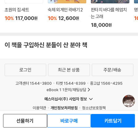
초원의 집 세트
숙제 외계인 곽배기 2
판타지 바다를 헤엄치
명
는 고래
10
117,000
10
12,600
1
%
%
원
원
18,000
원
이 책을 구입하신 분들이 산 분야 책
로그인
최근 본 상품
주문/배송
고객센터 1544-3800
티켓 1544-6399
중고샵 1566-4295
eBook 1:1문의/채팅상담
예스이십사(주) 사업자 정보
이용약관
개인정보처리방침
청소년보호정책
PC버전
회사소개
거래처관계자께
선물하기
바로구매
카트담기
도서홍보
광고
Copyright © YES24 Corp. All Rights Reserved.
MATOM14