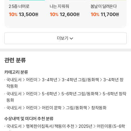
활 문화 속에 담아 당시를 살아간 어린이의 시각으로 풀어낸 장편 동화 시
5. 우정은 패스를 주고받는 것 ....... 54
2.5층 너머로
나는 지워 줘
봄날이 달려온다
리즈입니다. 굴곡지고 사연 많은 한국 현대사를 살아내야 했던 사람들의
6. 불가능은 없지 ....... 65
10
13,500
10
12,600
10
11,700
%
%
%
안타깝고 가슴 아픈 사연들과, 그 속에서도 어린이 특유의 웃음과 밝음으
원
원
원
7. 가끔은 용기가 필요해 ....... 75
로 삶을 견뎌낸 이야기를 담았습니다. 중요 사건에 대한 역사 서술이 아닌,
8. 너도나도 붉은 악마 ....... 87
창작동화에 맞게 당시 사람들의 삶을 현실감 있게 구현해 내어 마치 지금
9. 기쁨과 슬픔은 언제나 근처에 ....... 103
주위에서 벌어지고 있는 사건처럼 한국 현대사를 생생하게 경험하게 해 줍
10. 자신감의 근거 ....... 120
더보기
니다.
11. 그래도 한번 해 보는 거야 ....... 134
12. 승부차기 ....... 146
[생생 현대사 동화] 시리즈에서 2000년대를 다룬 『세계를 향해 강슛』은
13. 꿈은 이루어진다 ....... 160
관련 분류
‘2002 한일 월드컵’의 감동과 환희를 고스란히 담아 되살려낸 장편동화입
14. 축제가 끝나고 ....... 175
니다.
카테고리 분류
국내도서
어린이
3-4학년
3-4학년 그림/동화책
3-4학년 창
작동화
국내도서
어린이
5-6학년
5-6학년 그림/동화책
5-6학년 창작
동화
국내도서
어린이
어린이 문학
그림/동화책
창작동화
수상내역 및 미디어 추천 분류
국내도서
행복한아침독서/책둥이 추천
2025년
어린이용(5-6학