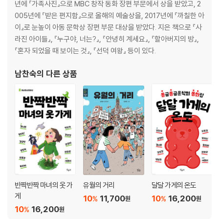
년에 『가족사진』으로 MBC 창작 동화 장편 부문에서 상을 받았고, 2
1979년에 벌어진 10.26 사건 때 박정희 대통령이 사망하면서 18년 동안
005년에 『받은 편지함』으로 올해의 예술상을, 2017년에 『까칠한 아
이어지던 철권통치가 끝났습니다. 국민들은 비로소 긴 군사 독재의 시간이
『가족을 찾는 사람들』
이』로 눈높이 아동 문학상 장편 부문 대상을 받았다. 지은 책으로 『사
끝나고 국민이 힘을 모아 민주 국가를 이룰 수 있을 거라는 희망을 갖게 됩
1. 껌 떼기 작전 ....... 9
라진 아이들』, 『누구야, 너는?』, 『안녕히 계세요』, 『할아버지의 방』,
니다. 하지만 전두환이 쿠데타를 일으켜 다시 군사 독재를 이어 가려 하자,
2. 조력자 ....... 21
『혼자 되었을 때 보이는 것』, 『선덕 여왕』 등이 있다.
전국에서 수많은 국민이 전두환 세력에 맞서 싸웠습니다. 1980년 봄에 광
3. 예심 ....... 33
주에서 5.18 민주화운동이 벌어지자, 전두환 세력은 그곳에서 시위를 하
4. 배신자 ....... 46
남찬숙
의 다른 상품
던 국민들을 총칼로 진압하였고, 그 일로 수많은 국민이 억울하게 죽었습
5. 유월 숙제 ....... 56
니다. 민주 국가를 이루고픈 국민들의 바람과 희망은 다시 좌절되고 말았
6. 퀴즈왕 ....... 70
습니다.
7. 우는 어른들 ....... 82
8. 가족을 찾는 사람들 ....... 91
1980년대에 가장 큰 역사적 사건은 5.18 민주화운동의 진실을 밝히고, 민
9. 사라진 껌딱지 ....... 101
주 국가를 이루기 위해 사람들이 군부 독재와 싸웠던 일이라고 할 수 있습
10. 그게 누나니? ....... 110
니다.
11. 할머니 이야기 ....... 118
12. 만나야 할 사람 ....... 127
[도서] 1995, 무너지다
13. 하얀 물결 속으로 ....... 135
고도 경제 성장과 경제적 풍요에 가려진
14. 옥상으로 ....... 141
반짝반짝 마녀의 옷 가
유월의 거리
달달 가게의 온도
1990년대 대형 참사의 비극, 삼풍 백화점 붕괴를 다룬 동화
15. 오작교를 건너 ....... 150
게
10
11,700
10
16,200
%
%
원
원
10
16,200
%
원
1990년대는 한국 경제가 급속도로 성장하던 시대였습니다. 경제적 풍요
『유월의 거리』