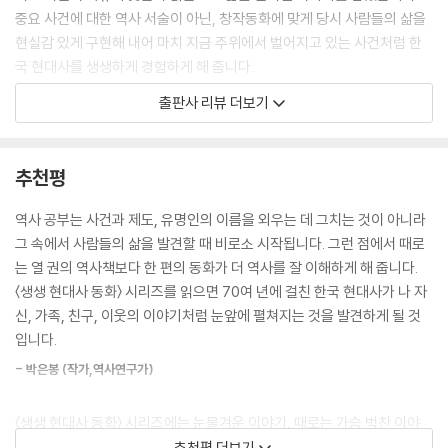
중요 사건에 대한 역사 서술이 아닌, 창작동화에 맞게 당시 사람들의 삶을
현실감 있게 구현해 내어 마치 지금 주위에서 벌어지고 있는 사건처럼 한
국 현대사를 생생하게 경험하게 해 줍니다.
출판사 리뷰 더보기
때로는 열 권의 역사책보다 한 편의 동화가 더 역사를 잘 이해하게 해 줍니
다. 동화는 사건과 제도들을 서술하기에 바쁜 역사책이 미처 담지 못한 구
체적인 역사 속 상황을 생생하게 그려낼 수 있기 때문입니다. 〈생생 현대사
추천평
동화〉 시리즈에 실린 일곱 편의 이야기들은 교과서를 비롯한 역사책에서
짧게는 몇 줄, 길어야 한두 페이지 설명으로 끝나기 마련인 우리 현대사의
역사 공부는 사건과 제도, 유명인의 이름을 외우는 데 그치는 것이 아니라
주요 사건들을 마치 지금 주위에서 벌어지고 있는 일처럼 구체적으로 그리
그 속에서 사람들의 삶을 발견할 때 비로소 시작됩니다. 그런 점에서 때로
고 있습니다. 어린이 독자들이 1950년대부터 2000년대까지 약 60년에
는 열 권의 역사책보다 한 편의 동화가 더 역사를 잘 이해하게 해 줍니다.
걸친 한국 현대사를 동화로 재미있고 생생하게 담아낸 〈생생 현대사 동화〉
〈생생 현대사 동화〉 시리즈를 읽으면 70여 년에 걸친 한국 현대사가 나 자
시리즈를 읽으며 과거를 통해 미래를 살아갈 지혜를 얻길 바랍니다.
신, 가족, 친구, 이웃의 이야기처럼 눈앞에 펼쳐지는 것을 발견하게 될 것
입니다.
〈생생 현대사 동화〉 시리즈 구성
- 박은봉 (작가,역사연구가)
· 1950년대: 6.25 전쟁 피란민의 삶 《우리 다시 만나요》 고재현 글, 김민
〈생생 현대사 동화〉 시리즈에는 눈물겨운 이야기, 때로는 가슴 벅찬 이야
지 그림
기, 때로는 긴장으로 주먹을 꼭 쥐게 하는 이야기 들이 가득합니다. 우리나
추천평 더보기