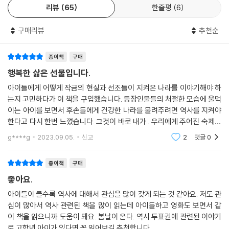
리뷰
65
한줄평
6
구매리뷰
추천순
종이책
구매
행복한 삶은 선물입니다.
아이들에게 어떻게 작금의 현실과 선조들이 지켜온 나라를 이야기해야 하
는지 고민하다가 이 책을 구입했습니다. 등장인물들의 처절한 모습에 울먹
이는 아이를 보면서 후손들에게 건강한 나라를 물려주려면 역사를 지켜야
한다고 다시 한번 느꼈습니다. 그것이 바로 내가.. 우리에게 주어진 숙제라
는 생각이 들었습니다. “역사를 잊은 민족에게는 미래가 없다.”
g****g
2023.09.05.
신고
2
댓글
0
종이책
구매
좋아요.
아이들이 클수록 역사에 대해서 관심을 많이 갖게 되는 것 같아요. 저도 관
심이 많아서 역사 관련된 책을 많이 읽는데 아이들하고 영화도 보면서 같
이 책을 읽으니까 도움이 돼요. 봄날이 온다. 역시 투표권에 관련된 이야기
로 고학년 아이가 있다면 꼭 읽어보길 추천합니다