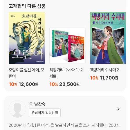
모른 채 헤어져 살고 있는 줄 몰랐어.”
10. 봄날이 달려온다
법한 세상에 가 보고 싶었다. 이미 사라졌거나 어딘가에 숨어 있는 것
고재현
의 다른 상품
1983년 전국을 통곡과 눈물로 적신 ‘이산가족 찾기’ 이야기
들도 늘 궁금했습니다. 여기 말고
『내일은 해가 뜬다』
1983년, 한반도에는 여전히 전쟁의 위험이 도사리고 있었고, 소련에 의한
1 잘살아 보세 9
대한항공 여객기 피격 사건, 버마 아웅산 묘소 폭탄 테러 사건 등 냉전과 분
2 금은보화가 가득한 방 21
단으로 인한 크고 작은 사건들이 연속해 벌어졌습니다. 어린이들은 해마다
3 개 삽니다 31
6.25 전쟁일을 앞두고 학교 숙제로 반공 포스터와 글짓기를 하면서 우리
4 돌아갈 수 없는 고향 40
나라가 여전히 전쟁 중임을 학습했지요. 그 와중에 6.25 전쟁 발발 33주
5 연탄가스를 마신 날 50
년, 휴전 협정 체결 30주년을 맞아 KBS에서 〈이산가족을 찾습니다〉 프로
6 억울한 누명 62
그램을 기획해서 1983년 6월 30일부터 11월 14일까지 무려 138일 동안
7 행복 뒤에는 슬픔이 72
호랑이를 삼킨 아이, 모
책방거리 수사대 1~2
책방거리 수사대 2
생방송으로 방영했습니다. 방송이 시작되자, 당시에 천만 명이나 되는 이
8 블라우스 공장 2번 시다 84
란이
세트
산가족들의 사연이 봇물 터지듯 방송국으로 쏟아졌고, 10,189건의 이산가
9 비는 언젠가 그친다 94
10
11,700
%
원
10
12,600
10
22,500
족 상봉이 이루어졌습니다.
10 전태일이 누구예요? 105
%
%
원
원
11 나는 이제 어른이야 115
[도서] 유월의 거리
12 멋진 한판 대결 124
글
남찬숙
“어떤 일이 닥쳐도 힘을 합치면
13 청계천 옆 판잣집 133
이겨 낼 수 있다는 믿음이 생겼다.”
14 성냥팔이 소녀의 이름 145
관심작가 알림신청
1987년 유월의 거리를 뜨겁게 달군 민주 항쟁 이야기
15 나는 기계가 아니다 157
2000년에 『괴상한 녀석』을 발표하면서 글을 쓰기 시작했다. 2004
16 50여 년 만의 동창회 168