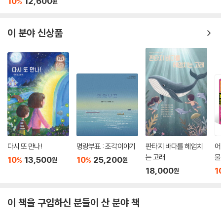
10
12,600
%
원
이 분야 신상품
다시 또 만나!
명랑부표 : 조각이야기
판타지 바다를 헤엄치
어
는 고래
물
10
13,500
10
25,200
%
%
원
원
18,000
1
원
이 책을 구입하신 분들이 산 분야 책