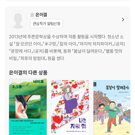
라는 빛과 함께 물질만능주의와 천민자본주의라는 그림자도 짙어지던 시
1. 이사 ....... 9
대였지요. 사람들이 물질적 가치를 우선으로 여기게 되면서 빈부 격차는
2. 가출한 언니 ....... 28
글
은이결
더욱 벌어졌고, 인간이 소외되는 문제가 생기게 되었습니다. 이런 문제점
3. 운동회 ....... 46
관심작가 알림신청
은 결국 1994년 한강의 성수대교 붕괴 사고를 시작으로 1995년 삼풍 백
4. 촌지 소동 ....... 66
화점 붕괴 사고, 1999년 씨랜드 화재 사고, 2003년 대구 지하철 화재 사
5. 싸움 ....... 81
2013년에 푸른문학상을 수상하며 작품 활동을 시작했다. 청소년 소
고 등 대형 참사로 드러나게 되었습니다. 국민의 생명권이 우선시되어야
6. 서울 구경 ....... 96
설 『잘 모르던 아이』『#구멍』『칼의 아이』『마지막 히치하이커』(공저)
하지만, 이익 추구에만 매달리는 사람들 탓에 수많은 사람이 억울하게 죽
7. 사랑의 매 ....... 113
『광장에 서다』(공저)를 비롯해, 동화 『봄날이 달려온다』『별똥 맛의
는 일이 벌어진 것입니다.
8. 유월의 거리 ....... 129
비밀』『최후의 탐험대』 등을 썼다.
9. 명동 성당 ....... 140
별숲에서 출간한 이혜령 장편동화 《1995, 무너지다》는 삼풍 백화점 붕괴
10. 끝과 새로운 시작 ....... 156
은이결
의 다른 상품
사고를 다룬 작품입니다.
『1995, 무너지다』
[도서] 세계를 향해 강슛
2002 한일 월드컵의 가슴 벅찬 감동과 환희의 순간이
『세계를 향해 강슛』
동화책으로 고스란히 되살아난다
1. 차차와 공수왕의 대결 ....... 9
2. 축구공이 지구보다 중요해? ....... 20
별숲에서 펴내는 [생생 현대사 동화] 시리즈는 대한민국 출범 이후 1950
3. 끝나지 않은 위기 ....... 30
년대부터 2010년대까지 십 년 단위로 각 시대의 중요한 역사적 사건을 생
4. 구텐 모르겐, 칼로스! ....... 40