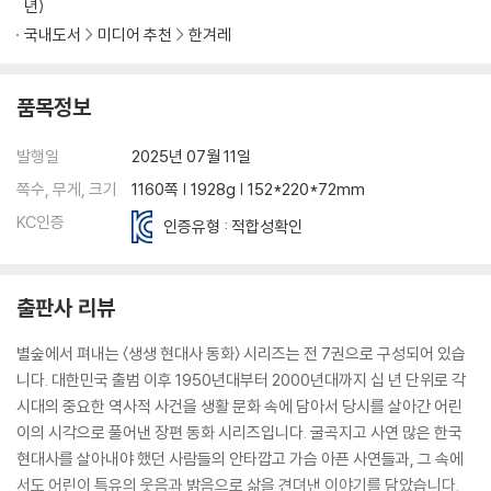
년)
국내도서
미디어 추천
한겨레
품목정보
발행일
2025년 07월 11일
쪽수, 무게, 크기
1160쪽 | 1928g | 152*220*72mm
KC인증
인증유형 : 적합성확인
출판사 리뷰
별숲에서 펴내는 〈생생 현대사 동화〉 시리즈는 전 7권으로 구성되어 있습
니다. 대한민국 출범 이후 1950년대부터 2000년대까지 십 년 단위로 각
시대의 중요한 역사적 사건을 생활 문화 속에 담아서 당시를 살아간 어린
이의 시각으로 풀어낸 장편 동화 시리즈입니다. 굴곡지고 사연 많은 한국
현대사를 살아내야 했던 사람들의 안타깝고 가슴 아픈 사연들과, 그 속에
서도 어린이 특유의 웃음과 밝음으로 삶을 견뎌낸 이야기를 담았습니다.