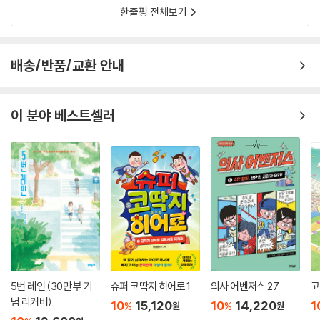
한줄평 전체보기
배송/반품/교환 안내
이 분야 베스트셀러
5번 레인 (30만 부 기
슈퍼 코딱지 히어로 1
의사 어벤저스 27
고
념 리커버)
10
15,120
10
14,220
1
%
%
원
원