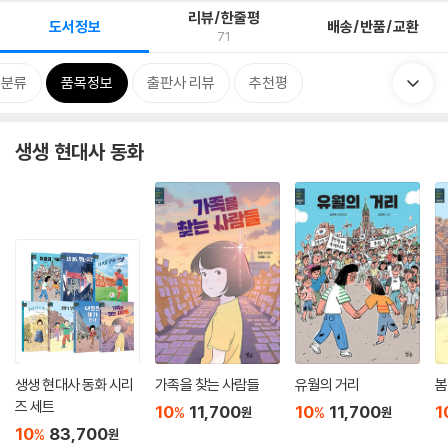
리뷰/한줄평
도서정보
배송/반품/교환
71
련분류
품목정보
출판사 리뷰
추천평
생생 현대사 동화
생생 현대사 동화 시리
가족을 찾는 사람들
유월의 거리
봄
즈 세트
10
11,700
10
11,700
1
%
%
원
원
10
83,700
%
원