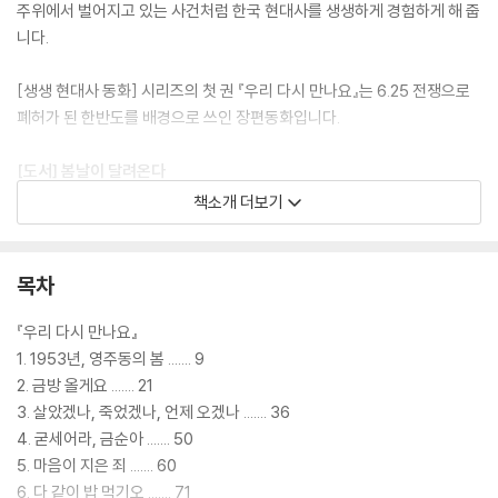
주위에서 벌어지고 있는 사건처럼 한국 현대사를 생생하게 경험하게 해 줍
니다.
[생생 현대사 동화] 시리즈의 첫 권 『우리 다시 만나요』는 6.25 전쟁으로
폐허가 된 한반도를 배경으로 쓰인 장편동화입니다.
[도서] 봄날이 달려온다
별숲에서 펴내는 〈생생 현대사 동화〉 시리즈는 전 7권으로 구성되어 있습
책소개 더보기
니다. 대한민국 출범 이후 1950년대부터 2000년대까지 십 년 단위로 각
시대의 중요한 역사적 사건을 생활 문화 속에 담아 당시를 살아간 어린이
의 시각으로 풀어낸 장편 동화 시리즈입니다. 굴곡지고 사연 많은 한국 현
목차
대사를 살아내야 했던 사람들의 안타깝고 가슴 아픈 사연들과, 그 속에서
도 어린이 특유의 웃음과 밝음으로 삶을 견뎌낸 이야기를 담았습니다. 중
『우리 다시 만나요』
요 사건에 대한 역사 서술이 아닌, 창작동화에 맞게 당시 사람들의 삶을 현
1. 1953년, 영주동의 봄 ....... 9
실감 있게 구현해 내어 마치 지금 주위에서 벌어지고 있는 사건처럼 한국
2. 금방 올게요 ....... 21
현대사를 생생하게 경험하게 해 줍니다.
3. 살았겠나, 죽었겠나, 언제 오겠나 ....... 36
4. 굳세어라, 금순아 ....... 50
[도서] 내일은 해가 뜬다
5. 마음이 지은 죄 ....... 60
“나는 이제 돈 버는 어른이야.”
6. 다 같이 밥 먹기오 ....... 71