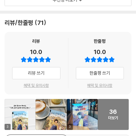
· 1960년대: 4.19 혁명 《봄날이 달려온다》 은이결 글, 이장미 그림
라 현대사를 어린이 눈높이에 맞게 동화로 풀어내어 그 가치가 아름답게
· 1970년대: 새마을 운동과 산업화 《내일은 해가 뜬다》 고재현 글, 최경식
빛납니다. 세상을 향해 힘찬 걸음을 내디딜 어린이들에게 귀한 선물이 될
그림
것입니다.
리뷰/한줄평
71
· 1980년대 ①: 이산 가족 찾기 《가족을 찾는 사람들》 은경 글, 이영환 그
림
- 송언 (동화작가)
· 1980년대 ②: 유월 민주 항쟁 《유월의 거리》 남찬숙 글
리뷰
한줄평
· 1990년대: 재난과 붕괴 《1995, 무너지다》 이혜령 글, 양양 그림
10.0
10.0
· 2000년대: 2002 한일 월드컵 《세계를 향해 강슛!》 지슬영 글, 한아름
그림
리뷰 쓰기
한줄평 쓰기
혜택 및 유의사항
혜택 및 유의사항
36
더보기
3
3