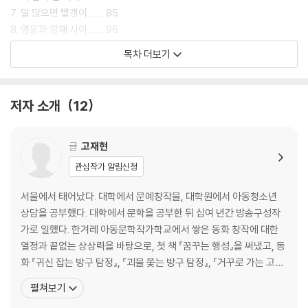
열세 살에 봉제 공장 시다가 된 은주 이야기
7. 말 많으면 빨갱이 ....... 85
8. 영웅과 깡패 사이 ....... 96
우리나라는 6.25 전쟁이 끝나고 황폐해진 나라를 복구하기 위해 전 국민
9. 엄마는 언제 죽을 건데 ....... 111
목차 더보기
이 한마음 한뜻으로 큰 노력을 기울였습니다. 새마을 운동과 경제 개발 5
10. 끝나지 않은 전쟁 ....... 121
개년 계획을 벌여 건물을 새로 짓고, 도로와 철도를 건설하고, 공장 기계를
11. 남남북녀가 만나다 ....... 131
쉴 새 없이 돌렸습니다. 그 결과 세계적으로 유래를 찾기 힘든 경제 성장을
12. 꺼지지 않는 불 ....... 140
저자 소개
12
이룩했습니다. ‘한강의 기적’이라 불리는 놀라운 경제 성장을 이룩했지만,
13. 꼭 다시 만나요 ....... 153
한편으로는 극심한 빈부 격차로 인한 사회적 갈등과 열악한 환경에서 저임
금을 받으며 일해야 하는 노동자들의 고통이 존재했습니다. 2020년대를
『봄날이 달려온다』
글
고재현
살아가는 지금 우리들이 누리는 물질의 풍요로움은 1970년대에 수많은
1. 불났다, 불났어!
관심작가 알림신청
사람들이 피땀 흘리며 일한 노력 덕분입니다.
2. 창경원 구경은 어려워
3. 개천에서 용 난다
서울에서 태어났다. 대학에서 문예창작을, 대학원에서 아동청소년
〈생생 현대사 동화〉 시리즈의 『내일은 해가 뜬다』는 산업화와 새마을 운동
4. 슈샤인 보이 일남이
상담을 공부했다. 대학에서 문학을 공부한 뒤 십여 년간 방송구성작
이 활발히 벌어지던 1970년대에 사람들이 살아간 모습을 생생하게 담은
5. 세상에 공짜가 어디 있어
가로 일했다. 한겨레 아동문학작가학교에서 쌓은 동화 창작에 대한
장편 동화입니다.
6. 딸 부잣집 셋째 딸
열정과 끝없는 상상력을 바탕으로, 첫 책 『꿈꾸는 행성』을 써냈고, 동
7. 파고다 공원에 대통령이 있다
화 『귀신 잡는 방구 탐정』, 『괴물 쫓는 방구 탐정』, 『거꾸로 가는 고양
[도서] 가족을 찾는 사람들
8. 밤에 온 손님
이 시계』 등을 썼다. “어려서부터 우리가 사는 세상에는 또 다른 공간
펼쳐보기
“이렇게 많은 사람들이 서로 생사를
9. 꽃나무에 총알이 박혔다
이 있다고 믿었다. 눈에 보이지 않지만 느낄 수 있는 곳, 없지만 있을