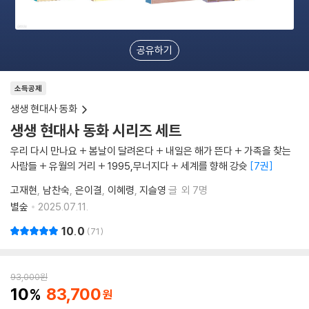
공유하기
소득공제
생생 현대사 동화
생생 현대사 동화 시리즈 세트
우리 다시 만나요 + 봄날이 달려온다 + 내일은 해가 뜬다 + 가족을 찾는
사람들 + 유월의 거리 + 1995,무너지다 + 세계를 향해 강슛
7권
고재현
남찬숙
은이결
이혜령
지슬영
글
외 7명
별숲
2025.07.11.
10.0
71
93,000
원
10
83,700