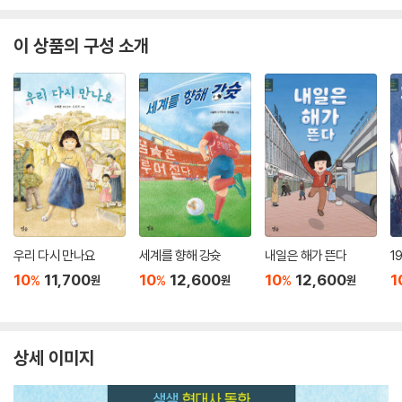
이 상품의 구성 소개
우리 다시 만나요
세계를 향해 강슛
내일은 해가 뜬다
1
10
11,700
10
12,600
10
12,600
1
%
%
%
원
원
원
상세 이미지