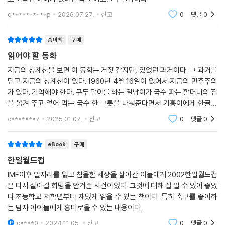
q**********p
2026.07.27.
신고
0
댓글
0
종이책
구매
읽어야 할 동화
지금의 청계천을 보면 이 동화는 거짓 같지만, 있었던 과거이다. 그 과거를
딛고 지금의 청계천이 있다. 1960년 4월 16일이 있어서 지금의 민주주의
가 있다. 기억해야 한다. 구두 닦이를 하는 일남이가 국수 파는 할머니의 짐
을 옮겨 주고 얻어 먹는 국수 한 그릇을 나눠준다면서 기홍이에게 한글을
가르쳐주라고 한 것이 기억에 남는다. 마지막 장면도
c*******7
2025.01.07.
신고
0
댓글
0
eBook
구매
한일월드컵
IMF이후 일자리를 잃고 침울한 세상을 살아간 이들에게 2002한일월드컵
은 다시 살아갈 희망을 안겨준 사건이었다. 그것에 대해 잘 알 수 있어 좋았
다.초등학교 저학년부터 재밌게 읽을 수 있는 책이다. 특히 축구를 좋아하
는 남자 아이들에게 흥미로울 수 있는 내용이다.
c****0
2024.11.05.
신고
0
댓글
0