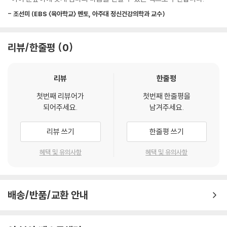
도 알 수 없습니다. 그 꽃이 피어나려면 긴 시간이 필요하고, 내가 바라던
- 조선미 (EBS 〈육아학교〉 멘토, 아주대 정신건강의학과 교수)
꽃이 아닐 수도 있지요. 하지만 아무리 오래 기다려도, 작고 약한 꽃이더라
도 괜찮습니다. 아이가 힘껏 피운 꽃이니까요. 아이의 성장은 부모에게 기
쁨을 줍니다. 얼마만큼 성장했는지보다 아이가 이루어 냈다는 자체만으로
리뷰/한줄평
0
도 벌써 흐뭇하지요. 아이가 피운 꽃의 아름다움을 느끼고 사랑해 준다면
아이는 다시 꽃을 피울 준비를 할 겁니다. 아이의 성장은 아직 끝나지 않았
리뷰
한줄평
으니까요.
첫번째 리뷰어가
첫번째 한줄평을
《봄꽃을 닮은 너에게》는 부모에게는 아이가 자라는 모습을 떠올리며 추억
되어주세요.
남겨주세요.
을 되새기고, 아이에게는 자신의 성장을 긍정적으로 받아들이며 앞으로의
성장 역시 반갑게 맞이할 수 있는 용기를 선물할 것입니다.
리뷰 쓰기
한줄평 쓰기
세상의 모든 엄마 마음을 대변하는 그림책 편지
혜택 및 유의사항
혜택 및 유의사항
아이가 태어나 처음으로 관계를 맺는 사람은 부모입니다. 부모와의 관계는
아이가 성장하면서 점차 만들어 나갈 타인과의 인간관계에도 지대한 영향
배송/반품/교환 안내
을 끼칩니다. 부모에게서 따뜻한 보살핌을 받고 정서적 유대감을 갖게 된
아이가 보다 긍정적인 성격과 사회성을 형성한다는 사실은 수많은 연구 결
과가 뒷받침해 주고 있습니다. 어느 설문 조사에 따르면 아이들이 평소 부