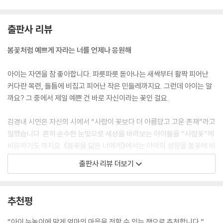
출판사 리뷰
봄꽃처럼 예쁘게 자라는 너를 언제나 응원해
아이는 자연을 참 좋아합니다. 파릇파릇 돋아나는 새싹부터 활짝 피어난
커다란 목련, 돌틈에 비집고 피어난 작은 민들레까지요. 그런데 아이는 알
까요? 그 중에서 제일 예쁜 건 바로 자신이라는 꽃인 걸요.
김경내 시인은 자신의 시에서 “사람이 꽃보다 더 아름답고 고운 존재”라고
말했습니다. 흔히 순수한 눈빛으로 세상을 바라보는 아이들을 “사람꽃”에
비유하기도 하지요. 《봄꽃을 닮은 너에게》에서는 아이의 성장을 봄꽃에 비
유하며, 지금까지 성장해 온 아이의 모습을 되돌아보는 뭉클함을 선사합니
출판사 리뷰 더보기
다.
아이는 저마다 마음속에 꽃을 품고 태어납니다. 언제 무슨 꽃을 피울지 부
추천평
모는 바라보고 기다려 주어야 하지요. 그 꽃이 화려하고 붉은 장미일지, 해
를 보고 피어나는 노란 해바라기일지는 꽃을 피울 아이도, 기다리는 부모
“아이 눈높이에 맞게 엄마의 마음을 전할 수 있는 책으로 추천합니다.”