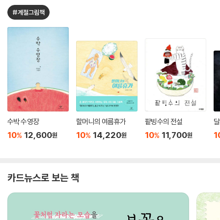
#계절그림책
수박 수영장
할머니의 여름휴가
팥빙수의 전설
달
10
12,600
10
14,220
10
11,700
1
%
%
%
원
원
원
카드뉴스로 보는 책