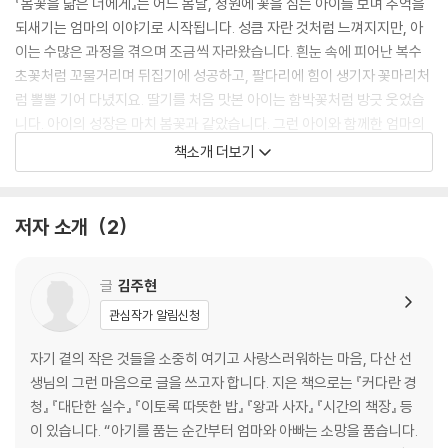
『봄꽃을 닮은 너에게』는 어느 봄날, 정원에 꽃을 심는 아이를 보며 추억을
되새기는 엄마의 이야기로 시작됩니다. 성큼 자란 것처럼 느껴지지만, 아
이는 수많은 과정을 겪으며 조금씩 자라왔습니다. 흰눈 속에 피어난 복수
초꽃처럼 꼬물거리며 뒤집기에 성공하고, 팔다리에 힘이 생기자 꽃마리처
럼 뽈뽈 기어 다녔지요. 딸기를 처음 맛본 아이는 함박꽃처럼 방긋 웃었습
니다. 아이의 성장은 마치 봄꽃과 같았습니다. 그런 아이와 함께한 엄마의
마음에도 봄꽃이 가득 피었습니다. 아이를 생각할 때 웃음부터 나오는 건
책소개 더보기
엄마 마음에 피어난 아이 봄꽃이 간지러워서일지도 모르겠습니다.
시간이 오래 걸리더라도, 꽃이 작더라도 괜찮습니다. 아이의 첫걸음은 연
저자 소개
2
약해도 언제나 환한 꽃을 피웠으니까요. 『봄꽃을 닮은 너에게』를 통해 지
금도 자라고 있는 아이에게 이번에는 어떤 꽃을 피울까, 응원하며 항상 옆
글
김주현
에 있을 거라는 엄마의 마음을 전해 보세요.
관심작가 알림신청
자기 곁의 작은 것들을 소중히 여기고 사랑스러워하는 마음, 다산 선
생님의 그런 마음으로 글을 쓰고자 합니다. 지은 책으로는 『커다란 경
청』 『대단한 실수』 『이토록 따뜻한 밥』 『왕과 사자』 『시간의 책장』 등
이 있습니다. “아기를 품는 순간부터 엄마와 아빠는 소망을 품습니다.