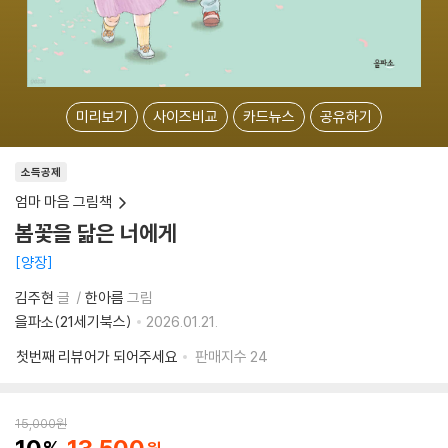
미리보기
사이즈비교
카드뉴스
공유하기
소득공제
엄마 마음 그림책
봄꽃을 닮은 너에게
양장
김주현
글
한아름
그림
을파소(21세기북스)
2026.01.21.
첫번째 리뷰어가 되어주세요
판매지수
24
15,000
원