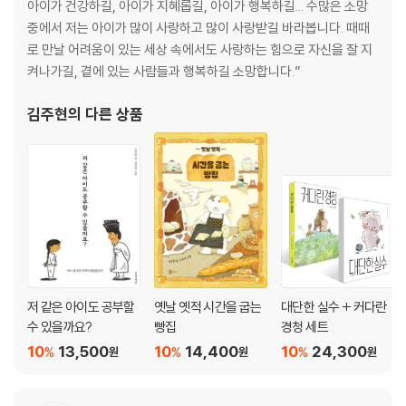
아이가 건강하길, 아이가 지혜롭길, 아이가 행복하길... 수많은 소망
중에서 저는 아이가 많이 사랑하고 많이 사랑받길 바라봅니다. 때때
로 만날 어려움이 있는 세상 속에서도 사랑하는 힘으로 자신을 잘 지
켜나가길, 곁에 있는 사람들과 행복하길 소망합니다.”
김주현
의 다른 상품
저 같은 아이도 공부할
옛날 옛적 시간을 굽는
대단한 실수 + 커다란
수 있을까요?
빵집
경청 세트
10
13,500
10
14,400
10
24,300
%
%
%
원
원
원