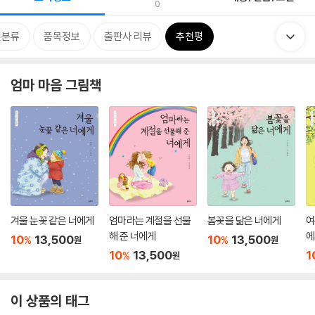
0
련분류
품목정보
출판사 리뷰
추천평
엄마 마음 그림책
겨울 눈꽃 같은 너에게
엄마라는 계절을 선물
봄꽃을 닮은 너에게
여
해 준 너에게
에
10
13,500
10
13,500
%
%
원
원
10
13,500
1
%
원
이 상품의 태그