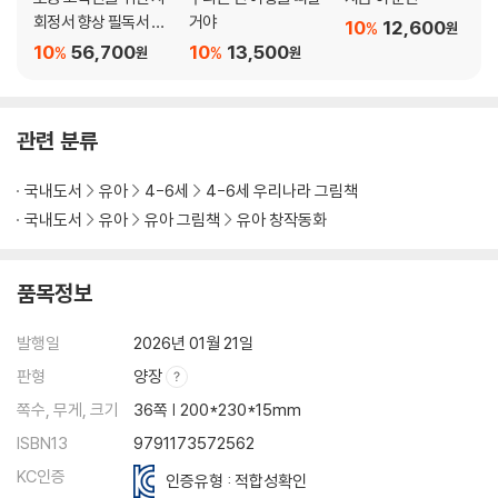
회정서 향상 필독서 세
거야
10
12,600
%
원
트
10
56,700
10
13,500
%
%
원
원
관련 분류
국내도서
유아
4-6세
4-6세 우리나라 그림책
국내도서
유아
유아 그림책
유아 창작동화
품목정보
발행일
2026년 01월 21일
판형
양장
쪽수, 무게, 크기
36쪽 | 200*230*15mm
ISBN13
9791173572562
KC인증
인증유형 : 적합성확인