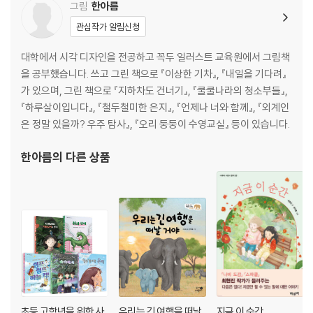
그림
한아름
관심작가 알림신청
대학에서 시각 디자인을 전공하고 꼭두 일러스트 교육원에서 그림책
을 공부했습니다. 쓰고 그린 책으로 『이상한 기차』, 『내일을 기다려』
가 있으며, 그린 책으로 『지하차도 건너기』, 『쿨쿨나라의 청소부들』,
『하루살이입니다』, 『철두철미한 은지』, 『언제나 너와 함께』, 『외계인
은 정말 있을까? 우주 탐사』, 『오리 둥둥이 수영교실』 등이 있습니다.
한아름
의 다른 상품
초등 고학년을 위한 사
우리는 긴 여행을 떠날
지금 이 순간