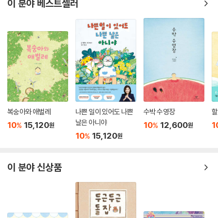
이 분야 베스트셀러
모님에게서 가장 듣고 싶어 하는 말이 ‘사랑해’, ‘고마워’, ‘잘했어’ 같은 말이
라고 합니다. 그런데 아이에게 이렇게 예쁜 말만 하고 산다는 건 불가능에
가깝습니다. 현실의 육아는 고된 가사 노동의 반복과 힘겨루기에 가까운
아이와의 소통으로 엄마를 한계까지 몰아가곤 합니다. 그러다 보니 ‘안 돼’,
‘하지 마’, ‘빨리 해’ 같은 잔소리와 야단치는 말을 훨씬 자주하게 되지요. 엄
마는 나름의 최선을 다하고도 아이에게 더 잘해 주지 못했다는 아쉬움과
자책을 갖기 쉽습니다.
《엄마 마음 그림책》은 육아에 지친 엄마에게는 지금도 충분히 잘하고 있다
복숭아와 애벌레
나쁜 일이 있어도 나쁜
수박 수영장
할
는 격려를 전하고, 아이에게는 엄마가 미처 표현하지 못했던 속마음을 전
날은 아니야
10
15,120
10
12,600
1
%
%
원
원
하기 위해 만들어졌습니다. 앞서 출간된 《엄마 마음 그림책》에서 1~5권에
10
15,120
%
원
는 표현이 서투른 엄마가 아이에게 전하는 속마음을, 6~10권에는 이제 막
자신들만의 사회에 첫발을 내딛는 아이에게 전하는 엄마의 당부를, 11~15
권에는 성장하는 아이에게 전하고 싶은 엄마의 바람을, 16~20권에는 성
이 분야 신상품
장하는 아이를 든든하게 받쳐 줄 엄마의 약속을 담았고 이어서 출간하는 2
1~25권에는 엄마가 마음에 심어 주고 싶은 가치를, 26~30권에는 아이
와 함께 보낸 계절을 되새기며 아이의 성장을 응원하는 엄마의 마음을 담
았습니다. 봄, 여름, 가을, 겨울을 함께 보내며 아이와 함께했던 기억들이