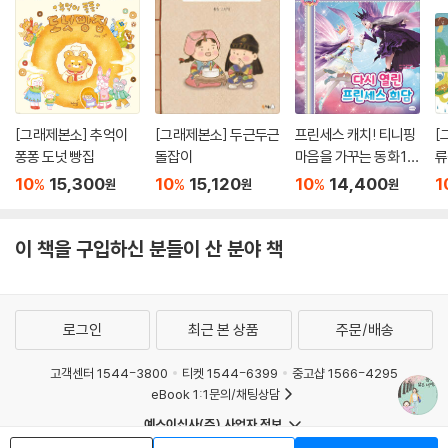
새록새록 떠오르는 추억과 앞으로 성장할 아이를 응원하는 마음이 가득 담
긴 선물 같은 책이 될 것입니다. 《엄마 마음 그림책》은 엄마가 먼저 읽고 느
낀 감동을 아이에게 전달해도 좋고, 처음부터 엄마와 아이가 함께 읽어 나
가도 좋습니다. 굳이 설명을 덧붙이지 않더라도, 엄마와 아이 모두 서로의
진심을 느낄 수 있을 것입니다.
[그래제본소] 추억이
[그래제본소] 두근두근
프린세스 캐치! 티니핑
[
[ 교과 연계 ]
퐁퐁 도넛 빵집
돌잡이
마음을 가꾸는 동화 10
류
: 다시 열린 프린세스 회
10
15,300
10
15,120
10
14,400
1
%
%
%
원
원
원
누리과정) 의사소통(듣기와 말하기) / 사회관계(나를 알고 존중하기)
담
1학년 1학기) 통합 2. 사람들 / 1학년 2학기) 국어: 4. 감동을 나누어요
2학년 1학기) 국어: 5. 마음을 짐작해요 / 통합: 1. 나 / 2학년 2학기) 통합
이 책을 구입하신 분들이 산 분야 책
1. 계절, 4. 기억
로그인
최근 본 상품
주문/배송
고객센터 1544-3800
티켓 1544-6399
중고샵 1566-4295
eBook 1:1문의/채팅상담
예스이십사(주) 사업자 정보