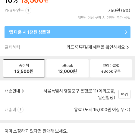
10
13,500
YES포인트
750원 (5%)
5만원 이상 구매 시 2천원 추가 적립
앱 다운 시 1천원 상품권
결제혜택
카드/간편결제 혜택을 확인하세요
종이책
eBook
크레마클럽
13,500
원
12,000
원
eBook 구독
배송안내
서울특별시 영등포구 은행로 11(여의도동,
변경
일신빌딩)
배송비
유료
(도서 15,000원 이상 무료)
이미 소장하고 있다면 판매해 보세요.