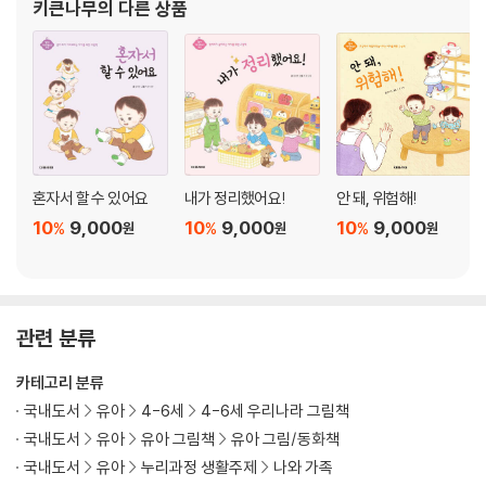
키큰나무
의 다른 상품
혼자서 할 수 있어요
내가 정리했어요!
안 돼, 위험해!
10
9,000
10
9,000
10
9,000
%
%
%
원
원
원
관련 분류
카테고리 분류
국내도서
유아
4-6세
4-6세 우리나라 그림책
국내도서
유아
유아 그림책
유아 그림/동화책
국내도서
유아
누리과정 생활주제
나와 가족