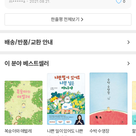
m*****a
2021.08.21.
0
한줄평 전체보기
배송/반품/교환 안내
이 분야 베스트셀러
복숭아와 애벌레
나쁜 일이 있어도 나쁜
수박 수영장
할