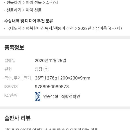
선물하기
아이 선물
4~7세
선물하기
아이 선물
수상내역 및 미디어 추천 분류
국내도서
행복한아침독서/책둥이 추천
2022년
유아용(4-7세)
품목정보
발행일
2020년 11월 25일
판형
양장
쪽수, 무게, 크기
36쪽 | 276g | 200*230*9mm
ISBN13
9788950989873
KC인증
인증유형 : 적합성확인
출판사 리뷰