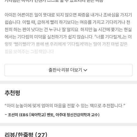
기다림은 아이가 언젠가 스스로 할 수 있으리라 믿는 마음
아이든 어른이든 일이 뜻대로 되지 않으면 짜증을 내거나 조바심을 가지기
쉽습니다. 이럴 때, 급하게 빨리 하기보다는 여유를 가지고 기다리거나 천
천히 하는 편이 낫다는 건 누구나 잘 알지요. 하지만 늘 시간에 쫓기는 현실
에서는 기다림의 미덕을 실천하기가 쉽지 않습니다. 『너를 기다릴게』는 이
렇듯 ‘빨리빨리’가 몸에 밴 우리에게 ‘기다릴게’라는 말이 가진 마법 같은
힘을 보여주는 그림책입니다.
책을 펼치면 혼자서 장난감을 펼쳐 놓고 놀이에 몰두하던 아이가 다급하게
출판사 리뷰 더보기
엄마 쪽을 보며 ‘잠깐만!’ 하고 외치는 모습이 보입니다. 다음 장면에서는
가벼운 외출을 하러 나가는 엄마에게 아이가 자기도 가겠다며 준비를 서두
르는 모습이 나오지요. 그런데 가만히 그림을 보면 아이가 현관에 앉아 한
추천평
쪽 신발을 양손으로 쥔 채 끙끙대고 있습니다. 빨리 엄마를 따라나가야 하
는데 아직 신발 신는 게 서투르다 보니 마음이 급해진 거겠지요. 엄마는 아
“아이 눈높이에 맞게 엄마의 마음을 전할 수 있는 책으로 추천합니다.”
이의 마음을 다 알고 있다는 듯이 옆에서 가만히 지켜보며 이렇게 말합니
- 조선미 (EBS [육아학교] 멘토, 아주대 정신건강의학과 교수)
다. ‘천천히 해도 돼, 엄마가 기다릴게.’
『너를 기다릴게』는 엄마와 아이의 소소한 일상을 따라다니며 기다림이 필
리뷰/한줄평
27