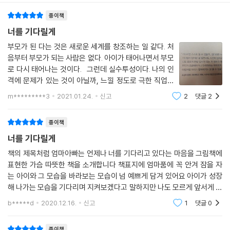
세상의 모든 엄마 마음을 대변하는 그림책 편지
종이책
너를 기다릴게
아이가 태어나 처음으로 관계를 맺는 사람은 부모입니다. 부모와의 관계는
아이가 성장하면서 점차 만들어 나갈 타인과의 인간관계에도 지대한 영향
부모가 된 다는 것은 새로운 세계를 창조하는 일 같다. 처
을 끼칩니다. 부모에게서 따뜻한 보살핌을 받고 정서적 유대감을 갖게 된
음부터 부모가 되는 사람은 없다. 아이가 태어나면서 부모
로 다시 태어나는 것이다. 그런데 실수투성이다. 나의 인
아이가 보다 긍정적인 성격과 사회성을 형성한다는 사실은 수많은 연구 결
격에 문제가 있는 것이 아닐까, 느낄 정도로 극한 직업일
과가 뒷받침해 주고 있습니다. 그만큼 아이와의 바람직한 애착 관계가 중
때가 있다. 아이가 특히 어릴 때 그랬다. 말은 통하지 않고,
요하다는 점은 대부분의 부모님도 잘 알고 있습니다.
m*********3
2021.01.24.
신고
2
댓글
2
나의 뜻을 따라 주기를 바래서 아이의 말보다 내 말을 하
고 답은 정해 놓고 기다린 것
최근 실시한 어느 설문 조사에 따르면 아이들이 평소 부모님에게서 가장
종이책
듣고 싶어 하는 말이 ‘사랑해’, ‘고마워’, ‘잘했어’ 같은 말이라고 합니다. 그
너를 기다릴게
런데 아이에게 이렇게 예쁜 말만 하고 산다는 건 불가능에 가깝습니다. 현
책의 제목처럼 엄마아빠는 언제나 너를 기다리고 있다는 마음을 그림책에
실의 육아는 고된 가사 노동의 반복과 힘겨루기에 가까운 아이와의 소통으
표현한 가슴 따뜻한 책을 소개합니다 책표지에 엄마품에 꼭 안겨 잠을 자
로 엄마를 한계까지 몰아가곤 합니다. 그러다 보니 ‘안 돼’, ‘하지 마’, ‘빨리
는 아이와 그 모습을 바라보는 모습이 넘 예쁘게 담겨 있어요 아이가 성장
해’ 같은 잔소리와 야단치는 말을 훨씬 자주하게 되지요. 엄마는 나름의 최
해 나가는 모습을 기다리며 지켜보겠다고 말하지만 나도 모르게 앞서게 되
선을 다하고도 아이에게 더 잘해 주지 못했다는 아쉬움과 자책을 갖기 쉽
는 것은 엄마들의 마음이지요혹시라도 외출을 하게되면 엄마의 껌딱지가
b*****d
2020.12.16.
신고
1
댓글
0
습니다.
되어 항상 함께나
종이책