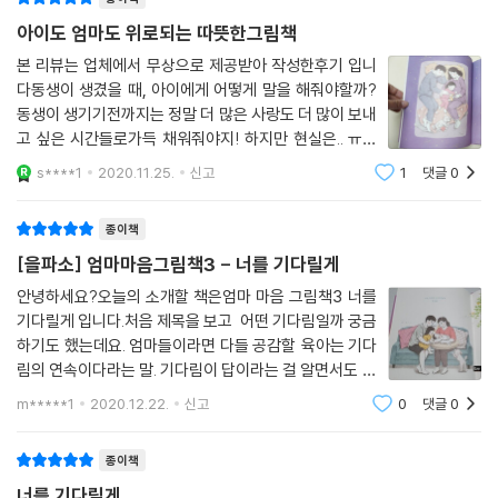
[엄마 마음 그림책]은 육아에 지친 엄마에게는 지금도 충분히 잘하고 있다
는 격려를 전하고, 아이에게는 엄마가 미처 표현하지 못했던 속마음을 전
아이도 엄마도 위로되는 따뜻한그림책
하기 위해 만들어졌습니다. 기획 단계부터 함께한 '엄마 기획단' 서른 명의
본 리뷰는 업체에서 무상으로 제공받아 작성한후기 입니
다양한 경험과 의견을 모았습니다. 이 과정에서 엄마가 아이에게 가장 전
다동생이 생겼을 때, 아이에게 어떻게 말을 해줘야할까?
하고 싶은 말, 들려주고 싶은 이야기, 함께 나누고 싶은 기억이 무엇인지 묻
동생이 생기기전까지는 정말 더 많은 사랑도 더 많이 보내
고 답한 내용들이 [엄마 마음 그림책] 시리즈에 담겨 있습니다. [엄마 마음
고 싶은 시간들로가득 채워줘야지! 하지만 현실은.. ㅠㅠ
그림책]은 엄마가 먼저 읽고 느낀 감동을 아이에게 전달해도 좋고, 처음부
몸이 무거워질수록 참 케어해주는 것도 힘들긴 하더라고
s****1
2020.11.25.
신고
1
댓글
0
터 엄마와 아이가 함께 읽어 나가도 좋습니다. 굳이 설명을 덧붙이지 않더
요. 집안 일에 아이케어까지하다보면 아이에게 의도치 않
게 예민하게 말 할때가 있어서 밤이되면 정말
라도, 엄마와 아이 모두 서로의 진심을 느낄 수 있을 것입니다.
종이책
[을파소] 엄마마음그림책3 - 너를 기다릴게
*교과 연계 : 누리과정 사회관계(가족의 의미를 알고 화목하게 지낸다) / 1
안녕하세요?오늘의 소개할 책은엄마 마음 그림책3 너를
학년 여름 1) 1. 우리는 가족입니다
기다릴게 입니다.처음 제목을 보고 어떤 기다림일까 궁금
하기도 했는데요. 엄마들이라면 다들 공감할 육아는 기다
림의 연속이다라는 말. 기다림이 답이라는 걸 알면서도 시
간이 없어서, 안심이 되지 않아서 나도 모르게 한 발 앞서
m*****1
2020.12.22.
신고
0
댓글
0
게 되는 게 엄마의 마음이지요. 조선미 선생님도 아이 눈
높이에 맞게 엄마의 마음을 전할 수
종이책
너를 기다릴게