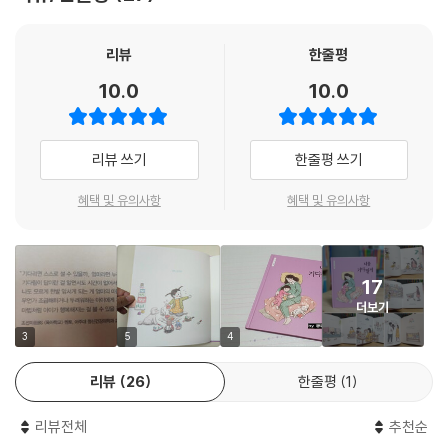
요한 순간순간을 우리 눈앞에 펼쳐 보입니다. 진열대 앞에서 장난감을 하
나만 골라야 할 때, 서투르게나마 스스로 무언가를 완성하려고 할 때, 아직
리뷰
한줄평
은 혼자 잠들 용기가 부족할 때도 엄마는 아이에게 ‘기다릴게’라고 말합니
다. 그리고 엄마의 ‘기다릴게’라는 말이 반복되는 동안 가능성을 품고 있던
10.0
10.0
아이도 조금씩 자라납니다. 지금 엄마 배 속에 있는 아가가 백 밤도 더 지나
야 세상에 나올 수 있다는 걸 안 아이는 달래지 않아도 먼저 ‘나도 기다릴
수 있어’라고 말하는 의젓한 모습을 보여 주기도 하지요.
리뷰 쓰기
한줄평 쓰기
아이가 기다리면 스스로 설 수 있을까, 고민될 때 『너를 기다릴게』를 읽어
혜택 및 유의사항
혜택 및 유의사항
주세요. 아이에게는 조금 늦어도, 아직 서툴러도 엄마가 곁에서 기다려 줄
거라는 확신을, 엄마에게는 한 발 물러서 아이의 성장을 기다릴 줄 아는 마
음의 여유를 선사할 것입니다.
17
더보기
『너를 기다릴게』의 그림을 그린 키 큰 나무는 네이버 그라폴리오에 ‘가족
3
5
4
일기’를 연재해 많은 독자의 공감을 이끌어낸 인기 작가입니다. 책에 담긴
따뜻하고 사랑스러운 가족의 풍경 속에는 작가가 두 아이의 아빠로 겪은
리뷰
26
한줄평
1
육아 경험이 세심하게 담겨 있어, 읽는 즐거움을 더해 줍니다.
리뷰전체
추천순
늘 지금보다 더 나은 엄마이고 싶은 마음,