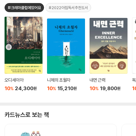
#크레마클럽에있어요
#2022아침독서추천도서
오디세이아
니체의 초월자
내면 근력
독
10
24,300
10
15,210
10
19,800
1
%
%
%
원
원
원
카드뉴스로 보는 책