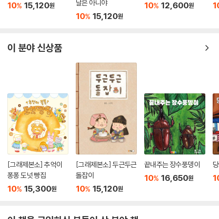
날은 아니야
10
15,120
10
12,600
1
%
%
원
원
10
15,120
%
원
이 분야 신상품
[그래제본소] 추억이
[그래제본소] 두근두근
끝내주는 장수풍뎅이
당
퐁퐁 도넛 빵집
돌잡이
10
16,650
1
%
원
10
15,300
10
15,120
%
%
원
원