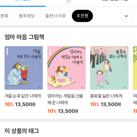
27
련분류
품목정보
출판사 리뷰
추천평
엄마 마음 그림책
겨울 눈꽃 같은 너에게
엄마라는 계절을 선물
봄꽃을 닮은 너에게
여
해 준 너에게
에
10
13,500
10
13,500
%
%
원
원
10
13,500
1
%
원
이 상품의 태그