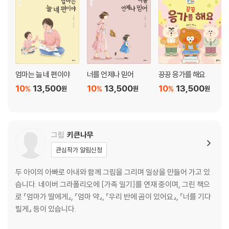
엄마는 늘 네 편이야
너를 언제나 믿어
끙끙 응가를 해요
10
13,500
10
13,500
10
13,500
%
%
%
원
원
원
그림
키큰나무
관심작가 알림신청
두 아이의 아빠로 아내와 함께 그림을 그리며 일상을 만들어 가고 있
습니다. 네이버 그라폴리오에 [가족 일기]를 연재 중이며, 그린 책으
로 『엄마가 딸에게』, 『엄마 약』, 『우리 반에 곰이 있어요』, 『너를 기다
릴게』 등이 있습니다.