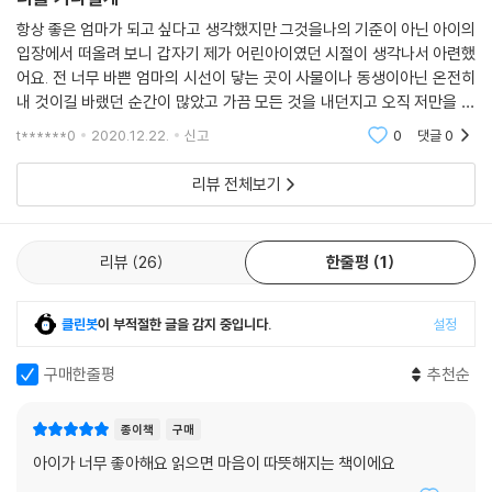
항상 좋은 엄마가 되고 싶다고 생각했지만 그것을나의 기준이 아닌 아이의
입장에서 떠올려 보니 갑자기 제가 어린아이였던 시절이 생각나서 아련했
어요. 전 너무 바쁜 엄마의 시선이 닿는 곳이 사물이나 동생이아닌 온전히
내 것이길 바랬던 순간이 많았고 가끔 모든 것을 내던지고 오직 저만을 봐
주길 바랬던 것 같습니다.안타깝게도 대가족에 종가집 며느리였던 엄마는
t******0
2020.12.22.
신고
0
댓글
0
저에게 그만큼
리뷰 전체보기
리뷰
26
한줄평
1
클린봇
이 부적절한 글을 감지 중입니다.
설정
구매한줄평
추천순
종이책
구매
아이가 너무 좋아해요 읽으면 마음이 따뜻해지는 책이에요