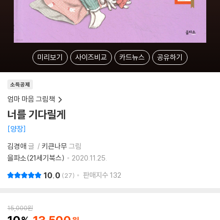
미리보기
사이즈비교
카드뉴스
공유하기
소득공제
엄마 마음 그림책
너를 기다릴게
양장
김경애
글
키큰나무
그림
을파소(21세기북스)
2020.11.25.
10.0
판매지수
132
27
15,000
원