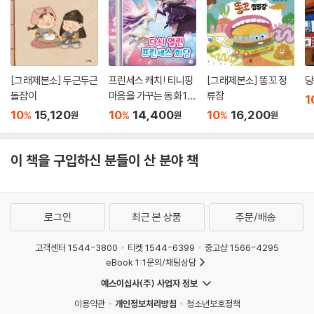
[그래제본소] 두근두근
프린세스 캐치! 티니핑
[그래제본소] 똥꼬 정
당
돌잡이
마음을 가꾸는 동화 10
류장
1
: 다시 열린 프린세스 회
10
15,120
10
14,400
10
16,200
%
%
%
원
원
원
담
이 책을 구입하신 분들이 산 분야 책
로그인
최근 본 상품
주문/배송
고객센터 1544-3800
티켓 1544-6399
중고샵 1566-4295
eBook 1:1문의/채팅상담
예스이십사(주) 사업자 정보
이용약관
개인정보처리방침
청소년보호정책