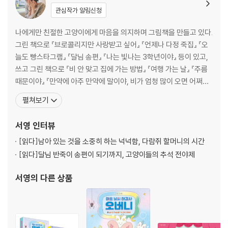
관심작가 알림신청
나에게만 친절한 고양이에게 마음을 의지하며 그림책을 만들고 있다.
그린 책으로 『브로콜리지만 사랑받고 싶어』 『언제나 다정 죽집』 『오
늘도 빵스타그램』 『달님 송편』 『나는 빛나는 3학년이야』 등이 있고,
쓰고 그린 책으로 『비 안 맞고 집에 가는 방법』 『여행 가는 날』 『주름
때문이야』 『만약에 아주 만약에 말이야, 비가 엄청 많이 오면 어쩌
지?』 『3초 토끼』 등이 있다. 다정하고 따뜻한 시각으로 그림책을 만
펼쳐보기
들어 온 작가 특유의 재치와 장점이 『마음 날씨 해결사 오버니 1』에서
도 환하게 빛난다. 통통 튀는 매력을 지닌 외계인 오버니 캐릭터와 아
서영
인터뷰
이들의 시시각각 변하는 감
[읽다]
남아 있는 것을 소중히 하는 넉넉함, 다람쥐 할머니의 시간
[읽다]
달님 반죽이 송편이 되기까지, 고양이들의 추석 전야제
서영
의 다른 상품