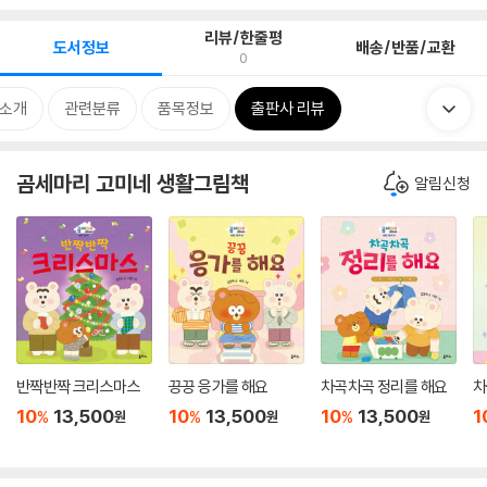
리뷰/한줄평
도서정보
배송/반품/교환
0
 소개
관련분류
품목정보
출판사 리뷰
곰세마리 고미네 생활그림책
알림신청
반짝반짝 크리스마스
끙끙 응가를 해요
차곡차곡 정리를 해요
차
10
13,500
10
13,500
10
13,500
1
%
%
%
원
원
원