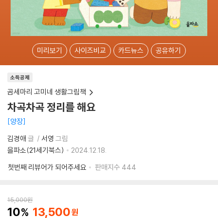
미리보기
사이즈비교
카드뉴스
공유하기
소득공제
곰세마리 고미네 생활그림책
차곡차곡 정리를 해요
양장
김경애
글
서영
그림
을파소(21세기북스)
2024.12.18.
첫번째 리뷰어가 되어주세요
판매지수
444
15,000
원
10
13,500