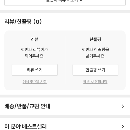
효과적으로 습관을 들일 수 있습니다.
이야기의 끝에서 간식을 먹던 고미가 스스로 그릇을 정리하겠다고 말하는
리뷰/한줄평
0
모습을 보여 줍니다. 이 책을 통해 아이는 정리 정돈을 부모의 잔소리나 의
무에서 비롯된 것이 아니라, 스스로 해내는 성취감을 통해 자연스럽게 생
활화하는 즐거움을 느낄 수 있습니다. 또한 부모는 적절한 격려와 칭찬이
리뷰
한줄평
아이가 정리 정돈 습관을 꾸준히 이어가는 데 가장 중요한 역할을 하는 것
첫번째 리뷰어가
첫번째 한줄평을
임을 알 수 있습니다. 처음부터 많은 것을 한꺼번에 정리하기보다, 당장 이
되어주세요.
남겨주세요.
책을 읽고 나서 정리하는 것과 같이 쉽고 간단한 것부터 차근차근 경험할
수 있도록 이끌어 주세요. 아빠 곰, 엄마 곰이 그러했듯 부모와 함께하는 정
리뷰 쓰기
한줄평 쓰기
리 활동은 아이에게 성취감과 함께 자립심을 키울 수 있는 가장 든든한 길
잡이가 될 거예요.
혜택 및 유의사항
혜택 및 유의사항
배송/반품/교환 안내
이 분야 베스트셀러