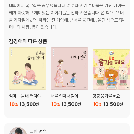
대학에서 국문학을 공부했습니다. 순수하고 예쁜 마음을 가진 아이들
러므로 아이가 놀이하고 나서 주변을 정돈하거나 장난감을 제자리에 두었
에게 따뜻하고 재미있는 이야기들을 전하고 싶습니다. 쓴 책으로 『너
을 때에는 즉각적인 칭찬과 적절한 보상을 해 주는 것이 필요합니다. 아이
를 기다릴게』, 『함께라는 걸 기억해』, 『너를 응원해』, 옮긴 책으로 『할
의 사소한 행동을 놓치지 않고 아낌없이 칭찬해 주세요. 이는 아이에게 긍
머니의 사랑』 등이 있습니다.
정적인 동기를 부여하고, 정리 정돈이 중요한 생활 습관임을 깨닫게 할 테
니까요.
김경애
의 다른 상품
엄마는 늘 네 편이야
너를 언제나 믿어
끙끙 응가를 해요
10
13,500
10
13,500
10
13,500
%
%
%
원
원
원
그림
서영