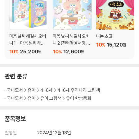
마음 날씨 해결사 오버
마음 날씨 해결사 오버
나는 초코!
니 1 + 마음 날씨 해결
니 2 (전현정 X 서영 작
10
15,120
%
원
사 오버니 2 세트
가 친필 사인본)
10
25,200
10
12,600
%
%
원
원
관련 분류
국내도서
유아
4-6세
4-6세 우리나라 그림책
국내도서
유아
유아 그림책
유아 학습동화
품목정보
발행일
2024년 12월 18일