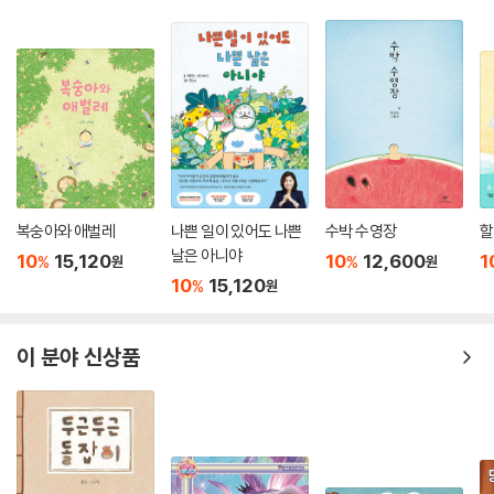
복숭아와 애벌레
나쁜 일이 있어도 나쁜
수박 수영장
할
날은 아니야
10
15,120
10
12,600
1
%
%
원
원
10
15,120
%
원
이 분야 신상품