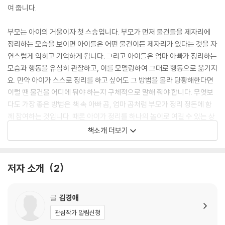
여 줍니다.
부모는 아이의 거울이자 첫 스승입니다. 부모가 먼저 물건들을 제자리에
정리하는 모습을 보이면 아이들은 어떤 물건이든 제자리가 있다는 것을 자
연스럽게 익히고 기억하게 됩니다. 그리고 아이들은 엄마 아빠가 정리하는
모습과 행동을 유심히 관찰하고, 이를 모델링하여 그대로 행동으로 옮기지
요. 만약 아이가 스스로 정리를 하고 싶어도 그 방법을 몰라 당황해한다면
이럴 땐 물건을 어디에 둬야 하는지 구체적으로 말해 줘야 합니다. 무엇보
다도 가장 좋은 방법은 책 속 아빠 곰, 엄마 곰처럼 부모가 정리 정돈에 함
께 참여하는 것입니다. 때론 아이가 정리를 하나의 놀이로 여길 수 있는 상
황 설정과 유도가 도움을 줄 수 있습니다. “엄마는 블록을 정리하는 동안
책소개 더보기
그림책을 정리해 볼래? 누가누가 빨리 정리하는지 대결해 보자.”와 같은
제안과 함께 정리하는 동안에는 아이가 좋아하는 노래를 틀어 주며 아이가
정리하는 상황을 즐거운 경험으로 기억할 수 있도록 해 주세요.
저자 소개
2
『차곡차곡 정리를 해요』에서 사용한 물건을 제자리에 정리하는 아기 곰 고
글
김경애
미를 살펴보면 무언가를 해낸 성취감에서 오는 기쁨이 가득한 표정입니다.
아이에게는 장난감 하나를 정리할 때에도 같은 종류의 장난감끼리 분류하
관심작가 알림신청
는 능력과 다른 일에 한눈팔지 않고 집중할 수 있는 능력이 필요합니다. 그