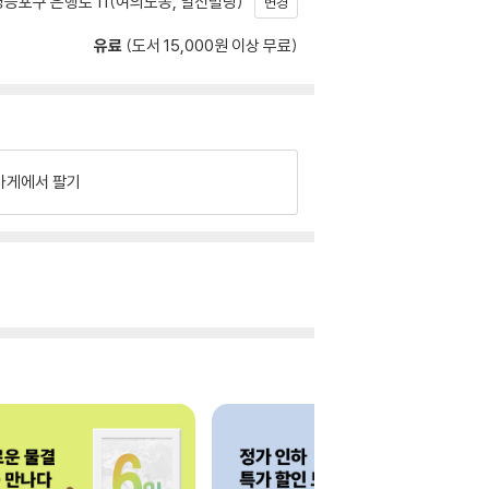
등포구 은행로 11(여의도동, 일신빌딩)
변경
유료
(도서 15,000원 이상 무료)
가게에서 팔기