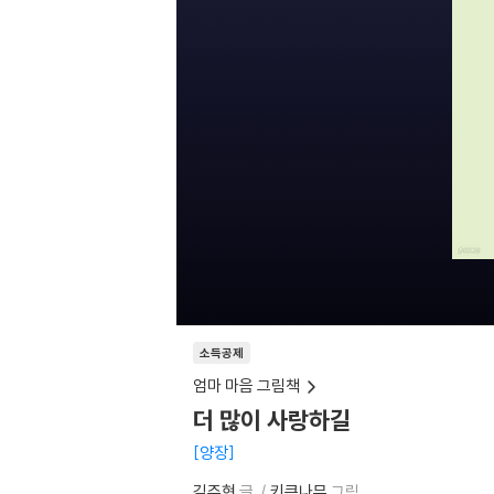
소득공제
엄마 마음 그림책
더 많이 사랑하길
양장
김주현
글
키큰나무
그림