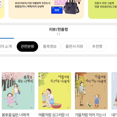
리뷰/한줄평
17
저자 소개
관련분류
품목정보
출판사 리뷰
추천평
봄꽃을 닮은 너에게
여름처럼 싱그러운 너
가을처럼 익어 가는 너
네