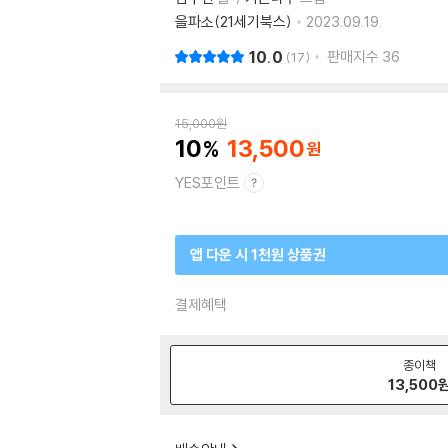
을파소(21세기북스)
2023.09.19.
10.0
판매지수
36
17
15,000
원
10
13,500
YES포인트
앱 다운 시 1천원 상품권
결제혜택
종이책
13,500