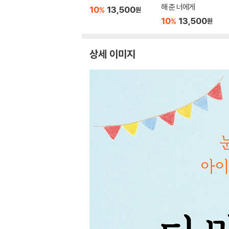
해 준 너에게
10
13,500
%
원
10
13,500
%
원
상세 이미지