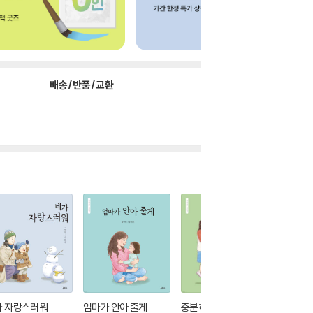
배송/반품/교환
가 자랑스러워
엄마가 안아 줄게
충분히 잘하고 있어
넌 나의