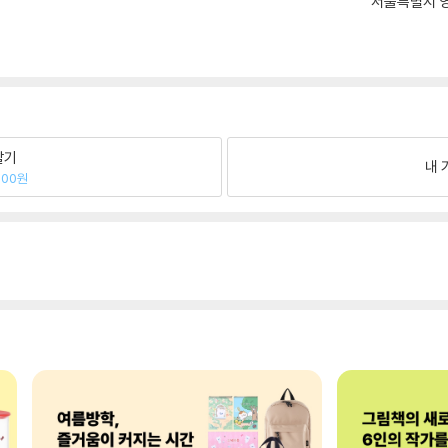
서울특별시 영
팔기
내 
600원