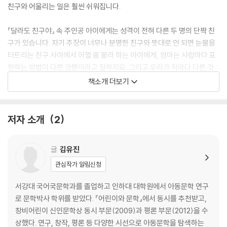
친구와 어울리는 일은 훨씬 쉬워집니다.
『달라도 친구야』 속 주인공 아이에게는 성격이 전혀 다른 두 명의 단짝 친
구가 있습니다. 자기 주장이 너무나 분명한 친구와 뜻대로 안 되면 눈물을
터트리는 친구 사이에서 어쩔 줄 몰라 하는 아이에게, 엄마는 사람마다 표
현하는 방법이 다른 것뿐이라고 말하지요. 그리고 우리가 저마다 다른 것
은 자연스러운 일이며, 서로의 차이를 있는 그대로 받아들이는 게 친구 사
책소개 더보기
이라고 설명합니다. 아무리 친한 친구라도 마음이 맞지 않을 때는, 조금 양
보하고 잠시 기다리는 시간이 필요하다는 것도요. 좀처럼 마음대로 되지
않는 친구 관계로 어려움을 겪는 아이가 있다면 『달라도 친구야』를 건네
저자 소개
2
주세요. 잠시 어색했던 친구 사이도 책의 마지막 장면처럼 멋지게 회복될
수 있다고 말해 주세요. 서로 달라도 친구일 수 있다는 걸 안다면, 아이가
글
김유진
앞으로 접하게 될 인간 관계는 더 풍요롭고 다채로워질 것입니다.
관심작가 알림신청
서강대 국어국문학과를 졸업하고 인하대 대학원에서 아동문학 연구
로 문학박사 학위를 받았다. 『어린이와 문학』에서 동시를 추천받고,
창비어린이 신인문학상 동시 부문(2009)과 평론 부문(2012)을 수
상했다. 연구, 창작, 평론 등 다양한 시선으로 아동문학을 탐색하는