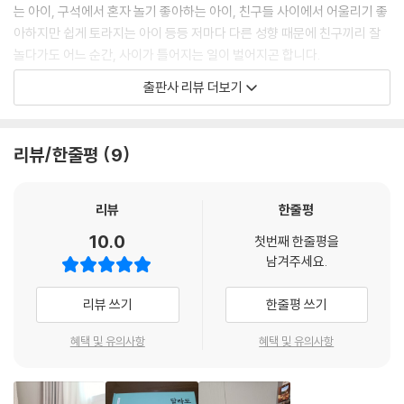
는 아이, 구석에서 혼자 놀기 좋아하는 아이, 친구들 사이에서 어울리기 좋
아하지만 쉽게 토라지는 아이 등등 저마다 다른 성향 때문에 친구끼리 잘
놀다가도 어느 순간, 사이가 틀어지는 일이 벌어지곤 합니다.
출판사 리뷰 더보기
『달라도 친구야』는 또래 친구라는 새로운 관계 속에서 어려움을 겪는 아이
들에게 어떻게 하면 친구 관계를 잘 이어갈 수 있을지, 그 방법에 대해 이야
기하는 책입니다. 책을 펼치면, 엄마와 함께 아이스크림 가게에 온 아이의
리뷰/한줄평
9
모습이 보입니다. 아이는 자기가 좋아하는 초콜릿 아이스크림을 먹으며,
오늘 어린이집에서 단짝 친구들이 저마다 다른 맛의 우유를 고르는 걸 보
고 신기했다는 말을 합니다. 아이한테는 초콜릿 우유가 최고인데, 친구들
리뷰
한줄평
이 흰 우유나 딸기 우유를 고르는 게 의아했던 것입니다. 며칠 뒤, 아이는
10.0
첫번째 한줄평을
고민스러운 얼굴로 단짝 친구들에 대한 고민을 털어놓습니다. 한 친구는
남겨주세요.
같이 하자고 제안한 팽이치기가 재미없다며 휙 가 버리고, 다른 한 친구는
멀쩡하게 블록 쌓기를 하다가 잘 안 되니까 엉엉 울어 버렸다는 거예요. 자
리뷰 쓰기
한줄평 쓰기
기 마음과는 너무도 다른 친구들의 반응에 아이는 어떻게 대처해야 할지
몰랐던 것이지요.
혜택 및 유의사항
혜택 및 유의사항
책 속의 엄마는 이렇게 친구들의 취향이나 표현 방식이 서로 다른 건 당연
한 일이라고 이야기합니다. 모든 사람은 저마다 조금씩 다르니까요. 하지