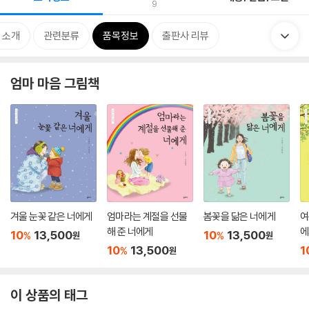
9
 소개
관련분류
품목정보
출판사 리뷰
엄마 마음 그림책
겨울 눈꽃 같은 너에게
엄마라는 계절을 선물
봄꽃을 닮은 너에게
여
해 준 너에게
에
10
13,500
10
13,500
%
%
원
원
10
13,500
1
%
원
이 상품의 태그