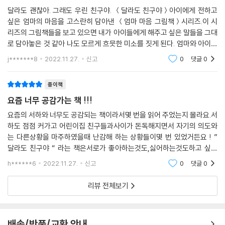
느낀 감동을 아이에게 전달해도 좋고, 처음부터 엄마와 아이가 함께 읽어
달라도 괜찮아. 그래도 우린 친구야. ＜달라도 친구야＞아이에게 전하고
나가도 좋습니다. 굳이 설명을 덧붙이지 않더라도, 엄마와 아이 모두 서로
싶은 엄마의 마음을 고스란히 담아낸 ＜엄마 마음 그림책＞시리즈.이 시
의 진심을 느낄 수 있을 것입니다.
리즈의 그림책들을 보고 있으면 내가 아이들에게 해주고 싶은 말들을 그대
로 담아놓은 것 같아 나도 모르게 흐믓한 미소를 짓게 된다. 엄마와 아이가
실제로 대화를 하듯 주고 받을 수 있는 대화체로 되어 있어 더 몰입이 된다.
j*******8
2022.11.27.
신고
0
댓글
0
아이가 글을
종이책
요즘 너무 공감가는 책 !!!
요즘의 서하와 너무도 공감되는 책이라서몇 번을 읽어 주었는지 몰라요.서
하도 점점 커가고 어린이집 친구들과사이가 돈독해지면서 자기의 의도와
는 다른상황을 마주하였을때 난감해 하는 상황들이몇 번 있었거든요 ! ”
달라도 친구야 “ 라는 책은서로가 좋아하는것도,싫어하는것도하고 싶은
것도, 표현하는 방법도 모두 각각 다르지만그래도 좋은 친구임을 알려주는
h******6
2022.11.27.
신고
0
댓글
0
책 이에요! 서하도
리뷰 전체보기
배송/반품/교환 안내