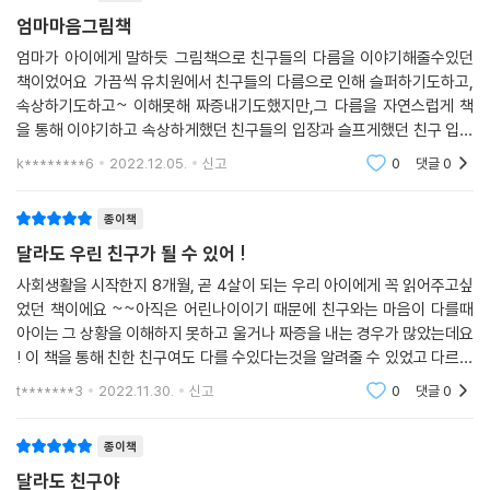
과가 뒷받침해 주고 있습니다. 어느 설문 조사에 따르면 아이들이 평소 부
엄마마음그림책
모님에게서 가장 듣고 싶어 하는 말이 ‘사랑해’, ‘고마워’, ‘잘했어’ 같은 말이
라고 합니다. 그런데 아이에게 이렇게 예쁜 말만 하고 산다는 건 불가능에
엄마가 아이에게 말하듯 그림책으로 친구들의 다름을 이야기해줄수있던
책이었어요 가끔씩 유치원에서 친구들의 다름으로 인해 슬퍼하기도하고,
가깝습니다. 현실의 육아는 고된 가사 노동의 반복과 힘겨루기에 가까운
속상하기도하고~ 이해못해 짜증내기도했지만,그 다름을 자연스럽게 책
아이와의 소통으로 엄마를 한계까지 몰아가곤 합니다. 그러다 보니 ‘안 돼’,
을 통해 이야기하고 속상하게했던 친구들의 입장과 슬프게했던 친구 입장
‘하지 마’, ‘빨리 해’ 같은 잔소리와 야단치는 말을 훨씬 자주하게 되지요. 엄
을 딸아이와 함께 다시한번 이야기나누며 조금더 친구에대한 다양성과 포
마는 나름의 최선을 다하고도 아이에게 더 잘해 주지 못했다는 아쉬움과
k********6
2022.12.05.
신고
0
댓글
0
용력을 길뤄주던 시간
자책을 갖기 쉽습니다.
종이책
『엄마 마음 그림책』은 육아에 지친 엄마에게는 지금도 충분히 잘하고 있다
달라도 우린 친구가 될 수 있어 !
는 격려를 전하고, 아이에게는 엄마가 미처 표현하지 못했던 속마음을 전
사회생활을 시작한지 8개월, 곧 4살이 되는 우리 아이에게 꼭 읽어주고싶
하기 위해 만들어졌습니다. 기획 단계부터 엄마가 아이에게 가장 전하고
었던 책이에요 ~~아직은 어린나이이기 때문에 친구와는 마음이 다를때
싶은 말, 들려주고 싶은 이야기, 함께 나누고 싶은 기억에 대한 다양한 경험
아이는 그 상황을 이해하지 못하고 울거나 짜증을 내는 경우가 많았는데요
과 의견을 모아 책 속에 담고자 했습니다. 앞서 출간된 『엄마 마음 그림책』
! 이 책을 통해 친한 친구여도 다를 수있다는것을 알려줄 수 있었고 다르지
다섯 권에 표현이 서투른 엄마가 아이에게 전하는 속마음을 담았다면, 이
만 친구가 될 수 있다는 것도자연스럽게 이해시켜줄 수 있었어요 ^^ 아직
t*******3
2022.11.30.
신고
0
댓글
0
후에 출간되는 다섯 권에는 이제 막 자신들만의 사회에 첫발을 내딛는 아
은 친구관계에 어려
이에게 전하는 엄마의 당부가 담겨 있습니다. 아이가 가족의 품을 벗어나
종이책
어린이집이나 유치원 같은 낯설고 새로운 환경에 적응할 때 필요한 공감과
위로, 조언을 전달하고자 합니다. 『엄마 마음 그림책』은 엄마가 먼저 읽고
달라도 친구야