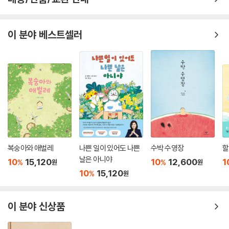
이 분야 베스트셀러
복숭아와 애벌레
나쁜 일이 있어도 나쁜
수박 수영장
할
날은 아니야
10
15,120
10
12,600
1
%
%
원
원
10
15,120
%
원
이 분야 신상품