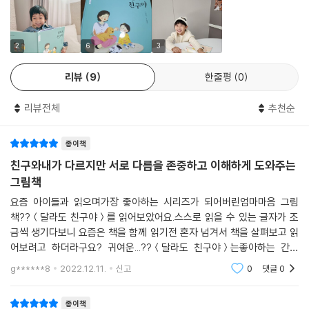
만 서로 달라도 얼마든지 좋은 친구가 될 수 있습니다. 그 증거로 엄마는 함
께 살고 있는 고양이 코코와 강아지 보리를 가리킵니다. 실제로도 정반대
라고 할 만큼 습성이 다른 개, 그리고 고양이와 함께 살아가는 사람들이 있
2
6
3
지요. 물론 책 속의 아이가 그랬던 것처럼, 친한 친구끼리도 마음이 엇갈릴
리뷰
9
한줄평
0
때가 있고, 다투거나 사이가 멀어질 수도 있습니다. 그럴 때 필요한 건 대단
하거나 특별한 방법이 아닙니다. 먼저 친구에게 양보하고, 잠깐 기다려 주
리뷰전체
추천순
는 것, 그리고 내가 바라는 게 뭔지 이야기하는 것 정도가 전부이지요. 이렇
듯 『달라도 친구야』에서 말하는 친구 관계를 위한 노력을 한 마디로 표현
종이책
하면 ‘다양성과 포용’이라고 할 수 있습니다. 아장아장 걸음마를 시작하던
아기가 세상 모두와 친구가 될 수 있었던 열린 마음을 오래도록 간직한다
친구와내가 다르지만 서로 다름을 존중하고 이해하게 도와주는
면, 아이는 주위에 친구로 가득한 세상을 살아갈 수 있을 것입니다.
그림책
요즘 아이들과 읽으며가장 좋아하는 시리즈가 되어버린엄마마음 그림
세상의 모든 엄마 마음을 대변하는 그림책 편지
책??＜달라도 친구야＞를 읽어보았어요.스스로 읽을 수 있는 글자가 조
금씩 생기다보니 요즘은 책을 함께 읽기전 혼자 넘겨서 책을 살펴보고 읽
아이가 태어나 처음으로 관계를 맺는 사람은 부모입니다. 부모와의 관계는
어보려고 하더라구요? 귀여운...??＜달라도 친구야＞는좋아하는 간식
아이가 성장하면서 점차 만들어 나갈 타인과의 인간관계에도 지대한 영향
도,?? 하고 싶은 놀이도?모~ 두 다른 우리아이들????????아이들의 친
g******8
2022.12.11.
신고
0
댓글
0
구관계, 나와 친구가다르다를 이해시
을 끼칩니다. 부모에게서 따뜻한 보살핌을 받고 정서적 유대감을 갖게 된
아이가 보다 긍정적인 성격과 사회성을 형성한다는 사실은 수많은 연구 결
종이책