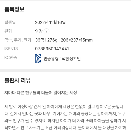
품목정보
발행일
2022년 11월 16일
판형
양장
쪽수, 무게, 크기
36쪽 | 276g | 206*237*15mm
ISBN13
9788950942441
KC인증
인증유형 : 적합성확인
출판사 리뷰
저마다 다른 친구들과 더불어 넓어지는 세상
제 발로 아장아장 걷게 된 아이에게 세상은 한없이 넓고 경이로운 곳입니
다. 길에서 만나는 꽃과 나무, 기어가는 개미와 킁킁대는 강아지까지, 누구
와도 친구가 될 수 있지요. 하지만 아이가 더 자라 또래 아이들을 접하기 시
작하면서 친구 사귀기는 조금 어려워집니다. 놀이터에서 늘 대장을 차지하