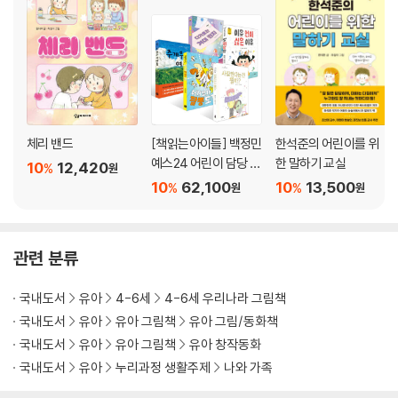
체리 밴드
[책읽는아이들] 백정민
한석준의 어린이를 위
예스24 어린이 담당 P
한 말하기 교실
10
12,420
%
원
D 추천 초등 3~4학년
10
62,100
10
13,500
%
%
원
원
세트
관련 분류
국내도서
유아
4-6세
4-6세 우리나라 그림책
국내도서
유아
유아 그림책
유아 그림/동화책
국내도서
유아
유아 그림책
유아 창작동화
국내도서
유아
누리과정 생활주제
나와 가족