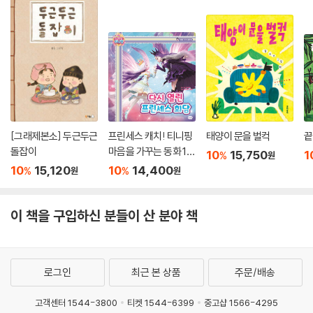
[그래제본소] 두근두근
프린세스 캐치! 티니핑
태양이 문을 벌컥
끝
돌잡이
마음을 가꾸는 동화 10
10
15,750
1
%
원
: 다시 열린 프린세스 회
10
15,120
10
14,400
%
%
원
원
담
이 책을 구입하신 분들이 산 분야 책
로그인
최근 본 상품
주문/배송
고객센터 1544-3800
티켓 1544-6399
중고샵 1566-4295