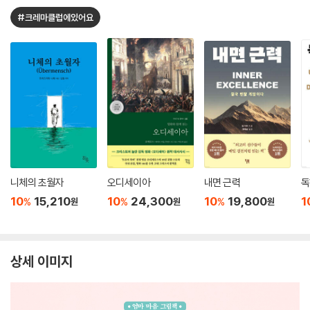
#크레마클럽에있어요
니체의 초월자
오디세이아
내면 근력
독
10
15,210
10
24,300
10
19,800
1
%
%
%
원
원
원
상세 이미지