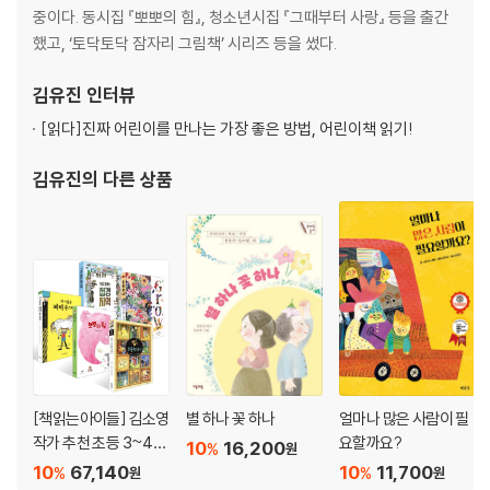
중이다. 동시집 『뽀뽀의 힘』, 청소년시집 『그때부터 사랑』 등을 출간
했고, ‘토닥토닥 잠자리 그림책’ 시리즈 등을 썼다.
김유진
인터뷰
[읽다]
진짜 어린이를 만나는 가장 좋은 방법, 어린이책 읽기!
김유진
의 다른 상품
[책읽는아이들] 김소영
별 하나 꽃 하나
얼마나 많은 사람이 필
작가 추천 초등 3~4학
요할까요?
10
16,200
%
원
년 세트
10
67,140
10
11,700
%
%
원
원