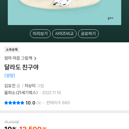
미리보기
사이즈비교
공유하기
소득공제
엄마 마음 그림책
달라도 친구야
양장
김유진
글
차상미
그림
을파소(21세기북스)
2022.11.16.
10.0
판매지수
660
9
15,000
원