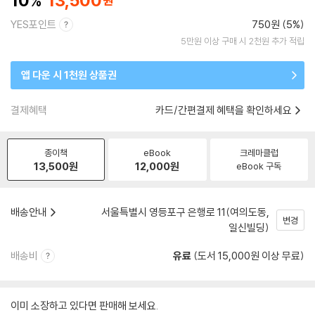
10
13,500
YES포인트
750원 (5%)
5만원 이상 구매 시 2천원 추가 적립
앱 다운 시 1천원 상품권
결제혜택
카드/간편결제 혜택을 확인하세요
종이책
eBook
크레마클럽
13,500
원
12,000
원
eBook 구독
배송안내
서울특별시 영등포구 은행로 11(여의도동,
변경
일신빌딩)
배송비
유료
(도서 15,000원 이상 무료)
이미 소장하고 있다면 판매해 보세요.