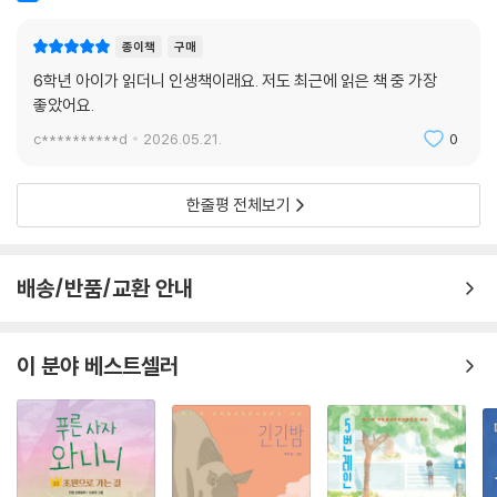
종이책
구매
6학년 아이가 읽더니 인생책이래요. 저도 최근에 읽은 책 중 가장
좋았어요.
c**********d
2026.05.21.
0
한줄평 전체보기
배송/반품/교환 안내
이 분야 베스트셀러