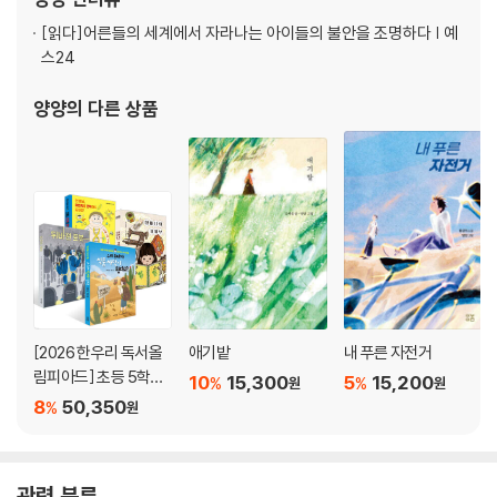
[읽다]
어른들의 세계에서 자라나는 아이들의 불안을 조명하다 | 예
스24
양양
의 다른 상품
[2026 한우리 독서올
애기밭
내 푸른 자전거
림피아드] 초등 5학년
10
15,300
5
15,200
%
%
원
원
필독서 세트
8
50,350
%
원
관련 분류