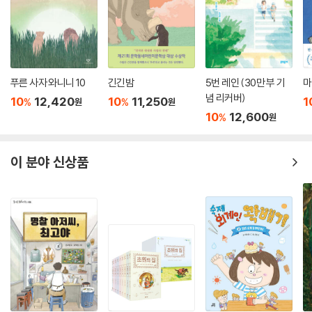
푸른 사자 와니니 10
긴긴밤
5번 레인 (30만 부 기
마
념 리커버)
10
12,420
10
11,250
1
%
%
원
원
10
12,600
%
원
이 분야 신상품