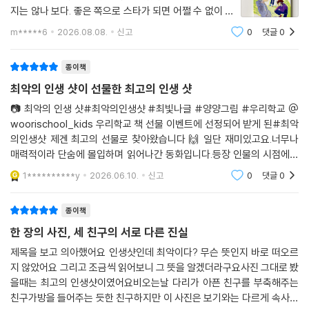
지는 않나 보다. 좋은 쪽으로 스타가 되면 어쩔 수 없이 거
『최악의 인생 샷』은 타인에게 휘둘리지 않는 용기와 정직에 대한 찬사임과
짓말을 해야 될 수도 있다. 수호도 그것 때문에 진실을 묻
m*****6
2026.08.08.
신고
0
댓글
0
었다. 그러니 스타가 굳이 될 필요는 없다고 생각한다.온
동시에 ‘상호 성장’에 관한 이야기이기도 하다. 한 명의 자그마한 선의가 다
이는 학폭을 당했다. 온전히 마음이 찢어
른 두 사람에게 용기를 불어넣고, 그에 기대어 무너졌던 아이는 씩씩하게
종이책
일어선다. 수호의 의도하지 않은 다정함이 온을 일으켜 세웠고, 용기를 얻
최악의 인생 샷이 선물한 최고의 인생 샷
은 온이 태주에게 너그러운 화해의 손길을 내민 것처럼 말이다. 그렇게 변
화한 세 아이는 자신들이 받은 온기를 봉사 활동을 통해 소외된 이들과 나
📷 최악의 인생 샷#최악의인생샷 #최빛나글 #양양그림 #우리학교 @
woorischool_kids 우리학교 책 선물 이벤트에 선정되어 받게 된#최악
눈다.
의인생샷 제겐 최고의 선물로 찾아왔습니다 🙌 일단 재미있고요.너무나
매력적이라 단숨에 몰입하며 읽어나간 동화입니다.등장 인물의 시점에서
“야, 나도 너한테 이런 말 하기 쉬운 거 아니거든. 나 괴롭히기만 하던 네가
들려주는 이야기에 빠지다보니 세 아이들 상황이 공감되면서 이해되고요.
뭐가 좋다고. 그런데…….” “그런데?” (…) 박온이 말하다 말고 갑자기 그
1**********y
2026.06.10.
신고
0
댓글
0
그래서 세 친구 모두를 응원
네에서 벌떡 일어섰다. “너도 나처럼 달라질 수 있을 것 같아서.” (167~16
8쪽)
종이책
한 장의 사진, 세 친구의 서로 다른 진실
자신이 받은 용기의 불씨를 다른 이에게 전할 줄 아는 마음, 그렇게 서로가
제목을 보고 의아했어요 인생샷인데 최악이다? 무슨 뜻인지 바로 떠오르
서로에게 손을 내밀고, 서로가 서로의 손을 붙들고, 서로가 서로를 마주하
지 않았어요 그리고 조금씩 읽어보니 그 뜻을 알겠더라구요사진 그대로 봤
게 되는 순간이야말로 우리들의 인생 샷은 완성된다고, 작가는 작품을 통
을때는 최고의 인생샷이였어요비오는날 다리가 아픈 친구를 부축해주는
해 말하고 있다.
친구가방을 들어주는 듯한 친구하지만 이 사진은 보기와는 다르게 속사정
서툴고 거친 나의 모습이 못나고 초라해 보인다면, 누구에게도 들키고 싶