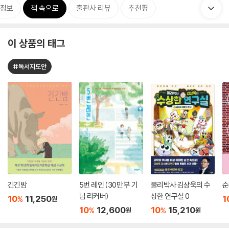
정보
책 속으로
출판사 리뷰
추천평
이 상품의 태그
#독서지도안
긴긴밤
5번 레인 (30만 부 기
물리박사 김상욱의 수
순
념 리커버)
상한 연구실 0
10
11,250
1
%
원
10
12,600
10
15,210
%
%
원
원