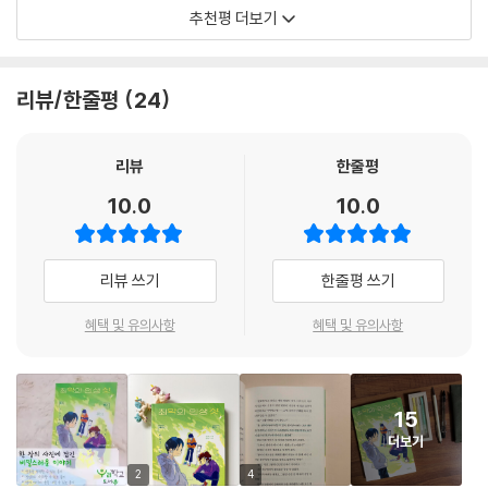
작가는 그러한 타인의 사정을 ‘아는 것’에서 그치지 않고, ‘이해’의 영역에
추천평 더보기
다가선다. 하지만 타인을 이해하는 건 어렵다. 어려운 그 일을 해내려면 마
한 줄기 빛에도 무지개가 담겨 있는 것처럼
음의 힘이 필요하다. 자신이 저지른 잘못을 딛고 일어서는 힘, 서로의 잘못
시선의 틀에 가둘 수 없는 우리의 모습들
을 관대하게 받아들이는 힘, 오해를 이해로 바꾸는 힘. 용기다. 이 작품은
리뷰/한줄평
24
바로 이 ‘용기’를 어린 독자들 마음에 불러일으킨다.
누군가의 사진 한 장만으로 그 사람에 관해 얼마만큼이나 설명할 수 있을
지옥 속에서 지옥 아닌 것을 찾아내고, 알리고, 지켜 주는 게 문학이라면 이
까? 사진은 그 사람이 가진 수천, 수만 가지 모습 중 찰나를 포착할 뿐인데.
동화는 문학의 본질에 가장 가깝다. 진실을 숨긴 지옥, 과거의 잘못을 안고
리뷰
한줄평
마찬가지로 인터넷에 올라온 사진에는 채 담기지 않은 아이들의 진실이 있
사는 지옥, 기댈 곳 없는 불안의 지옥에 갇힌 세 아이가 한 줄기 기쁨과 우
10.0
10.0
다. 수호는 사람들의 눈에 약자를 돌볼 줄 아는 수호천사 같은 존재로 비치
정을 찾아내는 과정. 그 과정의 끝에서 우리는 찬란하게 빛나는 ‘최고의 인
지만, 사실은 온의 물건을 훔친 도둑이자, 자신의 안위를 위해 온을 향한 태
생 샷’을 만나게 될 것이다.
주의 악의를 못 본 체하는 방관자다. 온은 학교 폭력의 아픔을 간직한 피해
- 박영란 (소설가)
리뷰 쓰기
한줄평 쓰기
자이면서, 익명성 뒤에 숨어 악플로 타인을 고통스럽게 만든 가해자다. 태
주는 학교에서는 온을 괴롭히는 악역인 동시에, 집에서는 아빠의 약육강식
혜택 및 유의사항
혜택 및 유의사항
누구에게나 도망치고 싶은 순간이 있다. 눈 감아 버리고 싶은 순간, 현실이
가치관을 강요받고 엄마의 부재에 상처 입은 안타까운 아이일 뿐이다. 최
아니었으면 하는 순간, 나아가 이게 꿈이었으면 하고 간절히 바라는 순간
빛나 작가가 심혈을 기울여 완성한 세 인물의 입체성은 작품이 처음 세상
말이다. 그럴 때 우리는 어떤 선택을 해야 할까?
에 공개되었을 당시 가장 크게 극찬받았던 부분이기도 하다.
수호, 온, 태주는 그런 순간 우리 마음속을 비추는 용기의 세 가지 모습을
아이들이 지닌 서로 다른 얼굴은 그들을 끊임없이 괴롭힌다. 남들 눈에 보
15
보여 준다. 그리고 어우러진 세 이야기는 하나의 결론을 그린다. 용기는 슈
여지는 모습에 집착하게 하고, 숨기고 싶은 모습이 들통날까 봐 불안해하
더보기
퍼맨의 망토나 스파이더맨의 쫄쫄이에서 나오는 게 아니라는 것을, 용기는
게 한다. 고뇌하는 세 아이를 지켜보고 있자면 가슴 한편에 뭉근한 욱신거
2
4
도망가지 않고, 내가 처한 상황을 직시하는 ‘나’에게서 시작되는 것임을 말