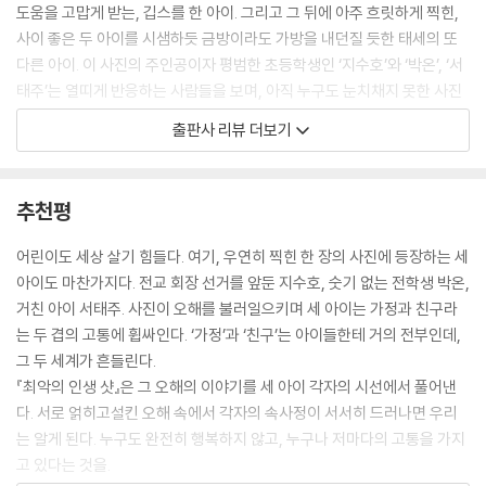
도움을 고맙게 받는, 깁스를 한 아이. 그리고 그 뒤에 아주 흐릿하게 찍힌,
이름도 모르는 사람들에게서 무차별적인 공격을 당한 후 분노가 극에 달했
사이 좋은 두 아이를 시샘하듯 금방이라도 가방을 내던질 듯한 태세의 또
을 태주. 그 원인이 나라고 의심하고 있을 태주. 하지만 오늘만큼은 나도 피
다른 아이. 이 사진의 주인공이자 평범한 초등학생인 ‘지수호’와 ‘박온’, ‘서
하지 않겠다. 늦었지만 지금이라도 진짜 내가 하고 싶었던 말을 해 줘야겠
태주’는 열띠게 반응하는 사람들을 보며, 아직 누구도 눈치채지 못한 사진
다. ✦
속의 진실이 탄로 날까 봐 가슴을 졸인다.
출판사 리뷰 더보기
--- p.116
이야기는 사진이 찍히기 며칠 전, 수호가 온의 고급 무선 이어폰을 주우며
시작된다. 호기심에 몰래 이어폰을 사용해 보다가 그만 고장 내고 만 수호
일단 한번 내질러 봤다. 정말 수호가 가져갔는지 아닌지는 중요하지 않았
는 다음 날 학교에 가서 솔직하게 자기 잘못을 고백하기로 마음먹는다. 그
추천평
다. 그냥…… 모두가 나처럼 불행하길 바랐다. ✦
러나 난데없이 둘 사이에 끼어든 태주가 수호를 이어폰 도둑으로 의심하
--- p.139
자, 수호는 덜컥 겁을 먹어 입을 다문다. 진실을 말하지 못한 데 죄책감을
어린이도 세상 살기 힘들다. 여기, 우연히 찍힌 한 장의 사진에 등장하는 세
느낀 수호는 마음의 짐을 덜기 위한 수단으로 온을 돕는다. 그런데 아이러
아이도 마찬가지다. 전교 회장 선거를 앞둔 지수호, 숫기 없는 전학생 박온,
“그래! 불쌍하다!”
니하게도, 이 모습이 인터넷에서 화제가 되면서, 수호는 학교 아이들뿐만
거친 아이 서태주. 사진이 오해를 불러일으키며 세 아이는 가정과 친구라
바닥에 주저앉은 나를 보며 박온이 소리쳤다.
아니라 주변 어른들, 익명의 사람들에게까지 ‘너무나 착한 아이’라는 평을
는 두 겹의 고통에 휩싸인다. ‘가정’과 ‘친구’는 아이들한테 거의 전부인데,
“불쌍해서 미치겠다! 네 처지가 아니라, 계속 남 탓하면서 다른 사람 괴롭
받으며 전폭적인 지지를 받게 된다. 이때부터 죄의식과 고양감, 쓰라린 정
그 두 세계가 흔들린다.
히는 게 너무너무 불쌍하다고. 그래서! 그래서 나 못살게 구니까 좋냐? 모
직과 달콤한 거짓 사이에서 수호의 위태로운 외줄타기가 시작된다.
『최악의 인생 샷』은 그 오해의 이야기를 세 아이 각자의 시선에서 풀어낸
든 걸 다 남 탓으로 돌리니까 속이 시원하냐고!” ✦
수호의 이야기에 이어지는 온과 태주의 이야기까지, 세 가지 시점을 교차
다. 서로 얽히고설킨 오해 속에서 각자의 속사정이 서서히 드러나면 우리
--- p.147
시키며 사건의 윤곽을 드러냄으로써 얄팍했던 사진 한 장에 명암을 쌓아
는 알게 된다. 누구도 완전히 행복하지 않고, 누구나 저마다의 고통을 가지
올리는 최빛나 작가의 치밀한 설계는 이 작품의 백미다. 여기에 양양 작가
고 있다는 것을.
가 섬세한 터치를 더해 세 아이를 살아 숨 쉬는 듯 선명하게 빚어냈다.