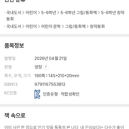
국내도서
어린이
5-6학년
5-6학년 그림/동화책
5-6학년 창작
동화
국내도서
어린이
어린이 문학
그림/동화책
창작동화
품목정보
발행일
2026년 04월 21일
판형
양장
쪽수, 무게, 크기
190쪽 | 145*210*20mm
ISBN13
9791167553812
KC인증
인증유형 : 적합성확인
책 속으로
이미 사진 한 장으로 인기 맛을 톡톡히 본 나다. 내 진심보다는 다수가 좋아