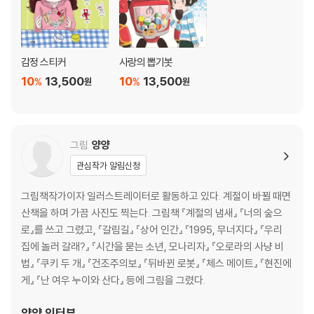
감정 스티커
사랑의 뽑기봇
10
13,500
10
13,500
%
%
원
원
그림
양양
관심작가 알림신청
그림책작가이자 일러스트레이터로 활동하고 있다. 계절이 바뀔 때면
산책을 하며 가끔 사진도 찍는다. 그림책 『계절의 냄새』 『너의 숲으
로』를 쓰고 그렸고, 『갈림길』 『상어 인간』 『1995, 무너지다』 『우리
집에 놀러 갈래?』 『시간을 묻는 소년, 모나리자』 『오로라의 사냥 비
법』 『쿠키 두 개』 『건조주의보』 『뒤바뀐 로봇』 『체스 메이트』 『현진에
게』 『난 여우 누이와 산다』 등에 그림을 그렸다.
양양
인터뷰