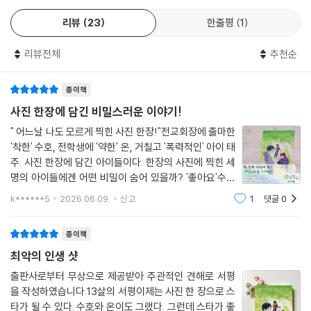
림이 느껴진다. 그것은 어쩌면 세 아이가 인간이라면 누구나 가지고 있는,
이다.
그러나 누구도 인정하고 싶어 하지 않는 우리 안의 양면성을 떠올리게 하
리뷰
23
한줄평
1
덮어 버리고 싶은 페이지가 있는 어린이, 최악이라 생각했던 순간이 어떻
기 때문일지도 모른다.
게 최고의 선물이 되는지 확인하고 싶은 어린이 들에게 이 책을 권한다.
리뷰전체
추천순
아이들의 마음은 어른들이 생각하는 것보다 훨씬 복잡하다. 잘 보이고 싶
- 송수연 (아동청소년문학평론가)
어서, 약해 보이기 싫어서, 혹은 너무 아파서 자신도 이해하지 못할 선택을
종이책
하기도 한다. 하지만 그들은 각자의 벽에 부딪히고 깨지면서 서로를 통해
사진 한장에 담긴 비밀스러운 이야기!
배우고 성장한다. 손이 부들부들 떨리고 심장이 터질 것 같은 순간을 견뎌
" 어느날 나도 모르게 찍힌 사진 한장!"전교회장에 출마한
낸 뒤에야 비로소 ‘보이는 나’가 아니라 살아 있는 ‘진짜 나’를 만나게 되는
'착한' 수호, 전학생에 '약한' 온, 거칠고 '폭력적인' 아이 태
것이다. (작가의 말 중에서)
주. 사진 한장에 담긴 아이들이다. 한장의 사진에 찍힌 세
명의 아이들에겐 어떤 비밀이 숨어 있을까? '좋아요'수가
그러나 종국에 갈등을 넘어서 용기의 걸음을 내딛는 셋의 모습은 그 어느
늘어가는 만큼, 불편한 마음이 쌓여만 가는 아이들! 불편
k******5
2026.06.09.
신고
1
댓글
0
때보다 빛난다. 세 아이의 얼굴을 비추는 빛줄기는 우리 가슴에 이렇게 속
한 마음의 짐을 내려놓을 수 있을까?#최악의인생샷 은
삭인다. 결국 우리 모두는 그 모든 얼굴이 우리를 이루는 고유한 스펙트럼
한장의 사진 속에 담긴 세명의 아이들
종이책
임을 씩씩하게 인정하고 디디며 나아가야 한다고. 동시에 자신뿐만 아니라
타인 또한 그러하리라는 사실을 잊지 말아야 한다고 말이다.
최악의 인생 샷
출판사로부터 무상으로 제공받아 주관적인 견해로 서평
최고의 인생 샷은
을 작성하였습니다.13살의 서평이제는 사진 한 장으로 스
서로에게 손 내미는 따스함으로부터
타가 될 수 있다. 수호와 온이도 그랬다. 그런데 스타가 좋