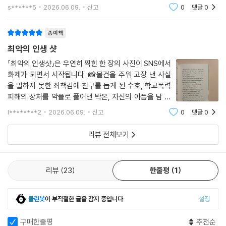
은 완전 다르죠 들어주는게 아니라 던지려고 한것이고부축해주는 듯하지
s******5
2026.06.09.
신고
0
댓글
0
지 않은 모습 때문에 고민하고 있다면, 수호와 온, 태주의 마음을 찬찬히 따
만 다리아픈 친구의 물
라가 보기를 바란다. 마지막에 남을 빛의 잔상이 우리 안에 찬란하게 기억
종이책
될 진정한 인생 샷을 비추고 있을 테니.
최악의 인생 샷
교과 연계
「최악의 인생샷」은 우연히 찍힌 한 장의 사진이 SNS에서
4학년 1학기 국어 1. 깊이 있게 읽어요
화제가 되면서 시작됩니다. 📸물건을 주워 고장 낸 사실
4학년 2학기 국어 1. 비교하며 읽어요
을 말하지 못한 죄책감에 친구를 돕게 된 수호, 학교폭력
4학년 2학기 국어 4. 책 속의 길을 따라
피해의 상처를 악플로 풀어낸 박온, 자신의 아픔을 남 탓
4학년 2학기 국어 8. 느끼고 표현해요
으로 돌리던 서태주.세 아이는 저마다 다른 비밀과 상처를
l********2
2026.06.09.
신고
0
댓글
0
품고 있지만 사람들은 사진 한 장만 보고 각자의 이야기를
5학년 1학기 국어 2. 작품을 감상해요
만들어 냅니다.특히 인상적이었던 건
5학년 1학기 국어 10. 주인공이 되어
리뷰 전체보기
6학년 1학기 국어 9. 마음을 나누는 글을 써요
6학년 2학기 국어 1. 작품 속 인물과 나
6학년 2학기 국어 8. 작품으로 경험하기
리뷰
23
한줄평
1
클린봇
이 부적절한 글을 감지 중입니다.
설정
구매한줄평
추천순