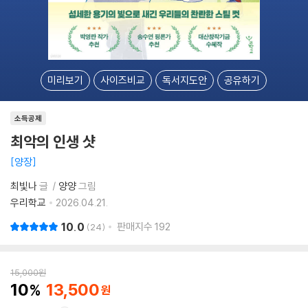
미리보기
사이즈비교
독서지도안
공유하기
소득공제
최악의 인생 샷
양장
최빛나
글
양양
그림
우리학교
2026.04.21.
10.0
판매지수
192
24
15,000
원
10
13,500