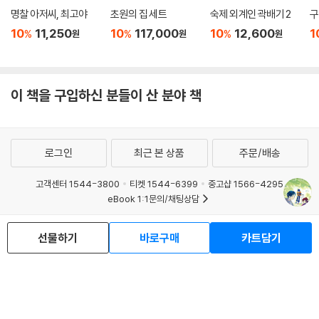
명찰 아저씨, 최고야
초원의 집 세트
숙제 외계인 곽배기 2
구
10
11,250
10
117,000
10
12,600
1
%
%
%
원
원
원
이 책을 구입하신 분들이 산 분야 책
로그인
최근 본 상품
주문/배송
고객센터 1544-3800
티켓 1544-6399
중고샵 1566-4295
eBook 1:1문의/채팅상담
예스이십사(주) 사업자 정보
선물하기
바로구매
카트담기
이용약관
개인정보처리방침
청소년보호정책
PC버전
회사소개
거래처관계자께
도서홍보
광고
Copyright © YES24 Corp. All Rights Reserved.
MATOM11