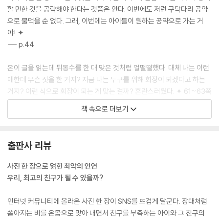
할 만한 것을 공략해야 한다는 것쯤은 안다. 이번에도 저런 구닥다리 공약
으로 물먹을 순 없다. 그래, 이번에는 아이들이 원하는 공약으로 가는 거
야! ✦
--- p.44
온이 글을 읽는데 뒤통수를 한 대 맞은 것처럼 얼떨떨했다. 대체 나는 이런
애한테 무슨 짓을 한 거지? 지금 나는 누구를 위해 회장이 되겠다고 하는
거지? 이런 식으로 회장이 되는 게 맞는 걸까? 혼란스러웠다. ✦ 61~63쪽
책 속으로 더보기
객관적으로 보고 싶지 않았던 모습이다.
유난히 새하얀 얼굴, 딱 봐도 짧고 가느다란 팔다리, 한쪽 발에 깁스하고 친
구에게 부축받는 꼴까지. 사진 속 내가 얼마나 나약해 보일지, 사람들이 뭐
출판사 리뷰
라고 비웃을지 안 봐도 훤했다.
저거 딱 봐도 왕따네. 도와준다니까 넙죽 기대는 것 봐. 저러니까 친구가 없
사진 한 장으로 얽힌 최악의 인연
지.
우리, 최고의 친구가 될 수 있을까?
비하하고 비아냥거리는 댓글이 달릴 거다. 내가 악플을 남겨 봐서 잘 안다.
그들은 날카로운 말로 내 마음을 찌르고 찔러 산산조각 낸 다음에야 비로
인터넷 커뮤니티에 올라온 사진 한 장이 SNS를 뜨겁게 달군다. 장대처럼
소 멈출 거라는 걸. ✦ 70~71쪽
쏟아지는 비를 온몸으로 맞아 내면서 친구를 부축하는 아이와 그 친구의