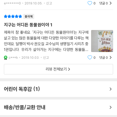
양한 동물들이 나오기 때문에 어릴때부터 친근하게 동물
e*******0
2019.10.05.
신고
0
댓글
0
이 생각되는지도 모르겠습니다. 달팽이 박사 권오길 박사
님은 우리나라 구석구석을 누비며 생명탐구에 힘
종이책
지구는 어디든 동물원이야 1
제목이 참 좋네요. '지구는 어디든 동물원이야'는 지구에
살고 있는 많은 동물들에 대한 다양한 이야기를 다루는 책
인데요. 달팽이 박사 권오길 교수님의 생명일기 시리즈 중
1권입니다. 우리가 살아가는 지구에는 다양한 동물들이
많으니 동물원이라는 말이 맞네요. 우리가 흔히 말하는 동
c***h
2019.10.03.
신고
0
댓글
0
물원은 우리에 동물을 가둬두고 구경하는 곳이라 별로 마
음에 들지 않는데, 지구는 어디든 동물원
리뷰 전체보기
어린이 독후감
1
배송/반품/교환 안내