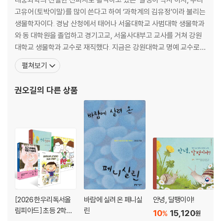
고유어(토박이말)를 많이 쓴다고 하여 ‘과학계의 김유정’이라 불리는
생물학자이다. 경남 산청에서 태어나 서울대학교 사범대학 생물학과
와 동 대학원을 졸업하고 경기고교, 서울사대부고 교사를 거쳐 강원
대학교 생물학과 교수로 재직했다. 지금은 강원대학교 명예 교수로
있으면서 글쓰기와 방송, 강의 등을 통해 재미있는 과학 이야기를 꾸
펼쳐보기
준히 들려주고 있다. 1994년부터 [강원일보]에 「생물이야기」를, 20
09년부터 [교수신문]에 칼럼을 연재하고 있으며, 2011년부터 2022
권오길
의 다른 상품
년까지 약 10년간 [월간중앙]에 「권오길이
[2026 한우리독서올
바람에 실려 온 페니실
안녕, 달팽이야!
림피아드] 초등 2학년
린
10
15,120
%
원