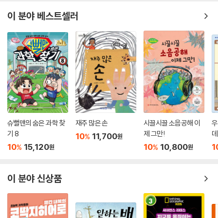
이 분야 베스트셀러
슈뻘맨의 숨은 과학 찾
재주 많은 손
시끌시끌 소음공해 이
우
기 8
제 그만!
데
10
11,700
%
원
10
15,120
10
10,800
1
%
%
원
원
이 분야 신상품