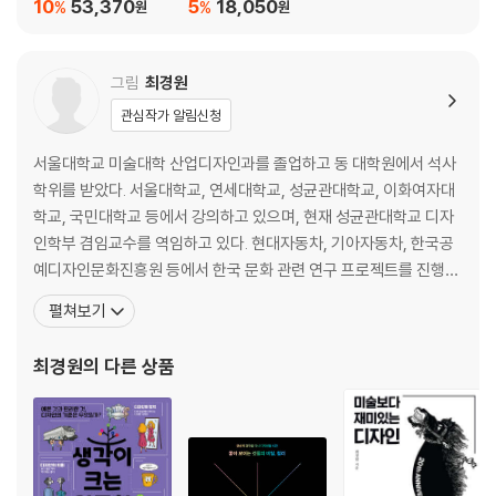
필독서 세트
10
53,370
5
18,050
%
%
원
원
그림
최경원
관심작가 알림신청
서울대학교 미술대학 산업디자인과를 졸업하고 동 대학원에서 석사
학위를 받았다. 서울대학교, 연세대학교, 성균관대학교, 이화여자대
학교, 국민대학교 등에서 강의하고 있으며, 현재 성균관대학교 디자
인학부 겸임교수를 역임하고 있다. 현대자동차, 기아자동차, 한국공
예디자인문화진흥원 등에서 한국 문화 관련 연구 프로젝트를 진행했
으며, 2010년에 현디자인연구소를 설립하고, 한국 문화를 현대적으
펼쳐보기
로 해석하는 디자인 브랜드 ‘훗컬렉션’을 운영하고 있다. 그동안 쓴 책
으로 『아름다워 보이는 것들의 비밀 우리 미술 이야기』(전3권) 『끌리
최경원
의 다른 상품
는 디자인의 비밀』『Great Designer 10』『디자인 인