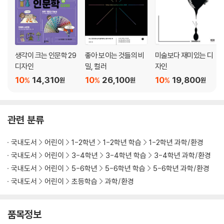
생각이 크는 인문학 29
좋아 보이는 것들의 비
미술보다 재미있는 디
디자인
밀, 컬러
자인
10
14,310
10
26,100
10
19,800
%
%
%
원
원
원
관련 분류
국내도서
어린이
1-2학년
1-2학년 학습
1-2학년 과학/환경
국내도서
어린이
3-4학년
3-4학년 학습
3-4학년 과학/환경
국내도서
어린이
5-6학년
5-6학년 학습
5-6학년 과학/환경
국내도서
어린이
초등학습
과학/환경
품목정보