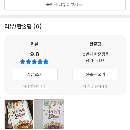
· 매미의 뱃속은 텅 비어 있어 큰 소리가 나요.
출판사 리뷰 더보기
· 귀뚜리미는 자기 소리를 앞다리로 들어요.
우리가 잘못 알고 있는 것, 혹은 잘 모르는 이야기가 너무 많지요?
리뷰/한줄평
6
동물이란 무엇일까요? 동물은 어떻게 구분할까요? 동물은 어디에서 무엇
을 먹고 살까요? 동물은 어떤 방법으로 의사소통하고 어떻게 스스로를 지
리뷰
한줄평
킬까요? 동물은 어떻게 짝을 만나고 자손을 남기고 살아갈까요? 우리가
9.8
첫번째 한줄평을
몰랐던 동물에 관한 모든 이야기를 생물학자 권오길 박사님이 하나부터 끝
남겨주세요.
까지 체계적으로 차근차근 쉽고 재미나게 얘기하듯 알려줍니다.
리뷰 쓰기
한줄평 쓰기
현미경으로 보아야 하는 짚신벌레부터 하루 400킬로그램이나 먹는 코끼
리까지 생긴 건 달라도 모두 동물! 세상에는 150만종 정도 되는, 알려진 동
혜택 및 유의사항
혜택 및 유의사항
물이 살아요. 하지만 이렇게 이름 붙여진 건 겨우 20%. 나머지 80%는 우
리가 알지 못해요. 얼마나 많은 생물들이 지구에 살까요? 새로운 생물이 계
속 밝혀지고 있지만, 또 반대로 하루에 500종의 생물이 사라진대요. 우리
가 알기도 전에, 이름도 붙여주기 전에 사라진 동물은 얼마나 많을까요?
지구는 세상에서 가장 넒은 동물원, 함께 살아가야 할 모두의 집이에요. 우