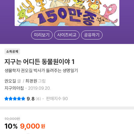
미리보기
사이즈비교
공유하기
소득공제
지구는 어디든 동물원이야 1
생물학자 권오길 박사가 들려주는 생명일기
권오길
글
최경원
그림
지구의아침
2019.09.20.
9.8
판매지수
90
6
10,000
원
10
9,000