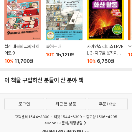
빨간 내복의 코딱지 히
일하는 배
사이언스 리더스 LEVE
오
어로 9
L 3 : 지구를 움직이는
10
15,120
1
%
원
화산 활동
10
11,700
10
6,750
%
%
원
원
이 책을 구입하신 분들이 산 분야 책
로그인
최근 본 상품
주문/배송
고객센터 1544-3800
티켓 1544-6399
중고샵 1566-4295
eBook 1:1문의/채팅상담
예스이십사(주) 사업자 정보