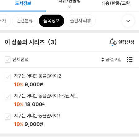
리뷰/한줄평
도서정보
배송/반품/교환
6
소개
관련분류
품목정보
출판사 리뷰
이 상품의 시리즈
3
알림신청
전체선택
품절포함
지구는 어디든 동물원이야 2
10
9,000
%
원
지구는 어디든 동물원이야 1~2권 세트
10
18,000
%
원
지구는 어디든 동물원이야 1
10
9,000
%
원