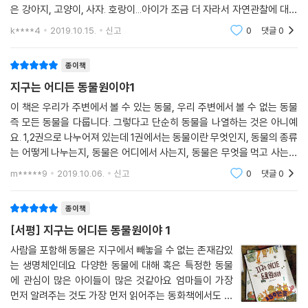
은 강아지, 고양이, 사자. 호랑이...아이가 조금 더 자라서 자연관찰에 대한
전집을 사주면서 조금 더 확장이 되긴 하지만사실 매번 같은 동물들이 반
3.조금 더 들여다보기
k****4
2019.10.15.
신고
0
댓글
0
복된다.이제는
본문에서는 흐름상 더 쓸 수 없지만, 다뤄야 하는 내용을 더 깊이 있게 다루
종이책
었어요. 본문의 그림이 글을 보완하기 위해 그때그때 센스 있고 코믹하게
지구는 어디든 동물원이야1
구성했다면, 이 페이지의 면은 세밀하고 정확한 그림이에요.
이 책은 우리가 주변에서 볼 수 있는 동물, 우리 주변에서 볼 수 없는 동물
즉 모든 동물을 다룹니다. 그렇다고 단순히 동물을 나열하는 것은 아니예
4.책속 부록
요. 1,2권으로 나누어져 있는데 1권에서는 동물이란 무엇인지, 동물의 종류
는 어떻게 나누는지, 동물은 어디에서 사는지, 동물은 무엇을 먹고 사는지
책 말미에 펼친 페이지로 한 눈에 들어오는 그림 자료가 있어요. 이 두 장의
등을 이야기해주고 있답니다.책을 읽기 권장하는 연
m*****9
2019.10.06.
신고
0
댓글
0
그림 음 책 한권의 내용을 담아놓은 핵심이나 마찬가지랍니다.
종이책
5.찾아보기
[서평] 지구는 어디든 동물원이야 1
본 것 같은데 어디서 봤더라, 혹은 동물에 대해 궁금해질 땐 필요한 내용을
사람을 포함해 동물은 지구에서 빼놓을 수 없는 존재감있
얼른 쉽게 찾아볼 수 있어요.
는 생명체인데요 다양한 동물에 대해 혹은 특정한 동물
에 관심이 많은 아이들이 많은 것같아요 엄마들이 가장
먼저 알려주는 것도 가장 먼저 읽어주는 동화책에서도 다