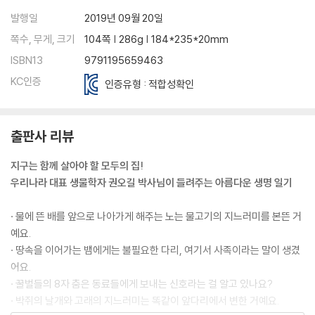
발행일
2019년 09월 20일
쪽수, 무게, 크기
104쪽 | 286g | 184*235*20mm
ISBN13
9791195659463
KC인증
인증유형 : 적합성확인
출판사 리뷰
지구는 함께 살아야 할 모두의 집!
우리나라 대표 생물학자 권오길 박사님이 들려주는 아름다운 생명 일기
· 물에 뜬 배를 앞으로 나아가게 해주는 노는 물고기의 지느러미를 본뜬 거
예요.
· 땅속을 이어가는 뱀에게는 불필요한 다리, 여기서 사족이라는 말이 생겼
어요.
· 꿀벌들의 8자 춤은 동료들에게 보내는 신호라는 걸 알고 있나요?
· 박쥐의 날개와 고래의 지느러미는 똑같이 앞다리에서 변한 거예요.