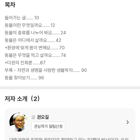
목차
들어가는 글…… 10
동물이란 무엇일까요…… 12
동물의 종류를 나누어 봐요…… 24
동물은 어디에서 살까요…… 42
*환경에 맞게 몸이 변해요…… 70
동물은 무엇을 먹고 살까요…… 74
*다윈의 진화론……87
부록 - 자연과 생명을 사랑한 생물학자…… 90
동물 찾아보기…… 96
저자 소개
2
글
권오길
관심작가 알림신청
대중과학의 친절한 전파자로 활약하고 있는 ‘달팽이 박사’이자, 우리