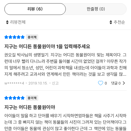
리가 몰랐던 동물 이야기. 알고 보면 작은 곤충도 다시 보여요. 알고 보면
리뷰
6
한줄평
0
더 사랑하고 더 예뻐 보여요. 우리가 몰랐던 이 세상 동물 이야기를 들어보
세요. 우리나라 대표 생물학자가 쓴 가장 재미난 글에, 정확하면서도 재미
리뷰전체
추천순
난 그림으로 표현한 아름다운 생명일기를 만나보세요.
종이책
이렇게 구성 되었어요
지구는 어디든 동물원이야 1을 입력해주세요
1.본문
권오길 박사님의 생명일기. 지구는 어디든 동물원이야. 맞는 제목이다. 그
런데 너무 빨리 다니느라 주변을 돌아볼 시간이 없었던 걸까? 아무튼 작가
말랑말랑한 이야기 톤의 글과 일러스트, 실물과 비슷한 동물 그림, 그리고
의 말에서 청소년, 성인, 어린이 과학책을 내셨는데 아이들이 과학과 친해
네컷 만화 등 이야기에 맞게 다양한 그림들로 구성되어 있어요. 지루하지
지게 해주려고 교과서와 연계해서 만든 책이라는 것을 보고 생각을 많이
않도록 캐릭터, 말풍선과 네 컷 만화로 그린 다양하고 센스 있는 그림 덕분
해서 쓰신 책이라는 생각이 들었다. 지구에 동물이 많은 것은 알고 있었고
w*******4
2019.10.15.
신고
0
댓글
0
책의 표지에 150
에 동물에 대한 이해가 더 쏙쏙! 된답니다.
종이책
2.도표와 그림
지구는 어디든 동물원이야
중간 중간 도표로 한눈에 볼 수 있게 정리를 해 주지만, 도표라고 머리 아플
아이들이 말을 하고 단어를 배우기 시작하면엄마들은 책을 사주기 시작하
는데 그 중 빠지지 않는 책이 동물들의 사진이 그려져 있는 단어책이다.그
이유는 없어요. 이렇게 그림으로 정리해 주니까요. 그림으로 보여주니 금
만큼 아이들은 동물에 관심이 많고 좋아한다.근데 그 책안에 있는 동물들
세 이해되고, 웃으면서 한번 더 고개 끄덕끄덕!