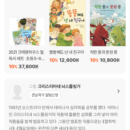
2021 크레용하우스 필
뚱뚱해도 넌 내 친구야
착한 용과 못된 용
독서 세트 : 초등 5-6학
10
12,600
10
10,800
%
%
원
원
년
10
37,800
%
원
그림
크리스티아네 뇌스틀링거
관심작가 알림신청
1961년 오스트리아 빈에서 태어나서 심리학을 공부를 했다. 어머니
인 크리스티네 뇌스틀링거의 작품에 훌륭한 삽화를 그려 넣어 여러
작품들을 함께 발표하고 있다. 그동안 발표한 작품으로는 《철학박
사》, 《월요일에는 완전히 다른 세상》 등이 있다.