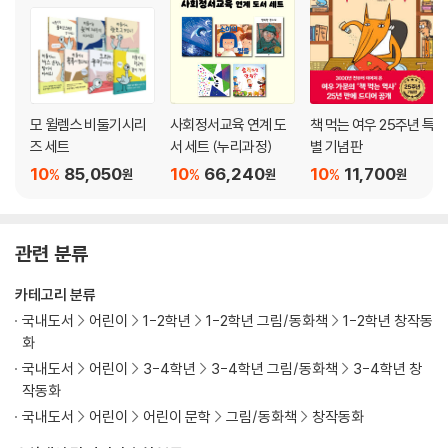
모 윌렘스 비둘기시리
사회정서교육 연계 도
책 먹는 여우 25주년 특
즈 세트
서 세트 (누리과정)
별 기념판
10
85,050
10
66,240
10
11,700
%
%
%
원
원
원
관련 분류
카테고리 분류
국내도서
어린이
1-2학년
1-2학년 그림/동화책
1-2학년 창작동
화
국내도서
어린이
3-4학년
3-4학년 그림/동화책
3-4학년 창
작동화
국내도서
어린이
어린이 문학
그림/동화책
창작동화