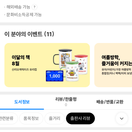
해외배송 가능
문화비소득공제 가능
이 분야의 이벤트
11
리뷰/한줄평
도서정보
배송/반품/교환
0
관련분류
품목정보
줄거리
출판사 리뷰