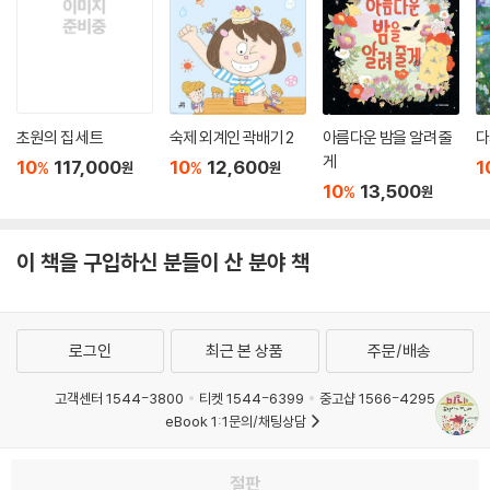
미니와 같은 적극적인 사고를 배움과 동시에 아이들이 자존감을 형성하는
데 큰 도움이 될 것입니다.
사실 컴플렉스라는 것도 자신이 마음먹기에 달려 있는데…….
미니를 통해 컴플렉스를 극복하는 법이라든가
초원의 집 세트
숙제 외계인 곽배기 2
아름다운 밤을 알려 줄
다
학교 울렁증 극복하기 등 아이들의 고민에 대해서도 생각해 볼 수 있어요.
게
우리 아이들의 심리를 잘 이해한 책이라 초등친구들이 재밌게 읽을 수 있
10
117,000
10
12,600
1
%
%
원
원
10
13,500
고,
%
원
유머러스한 표현이며 그림들이 책 읽는 즐거움을 느끼도록 도와주네요.
이책이 미니미니 시리즈의 첫번째 이야기인데..
이 책을 구입하신 분들이 산 분야 책
앞으로 미니가 어떻게 학교생활을 해 나가고,
어떤 재미난 일이 벌어질지 기대되고 궁금하네요.
-지**짱
로그인
최근 본 상품
주문/배송
미니는 할머니부터 아버지, 엄마, 오빠, 고양이 마우츠에 이르기 까지 다양
고객센터 1544-3800
티켓 1544-6399
중고샵 1566-4295
한 가족과의 소통을 통해서 자신의 상황과 사건들을 해결해 나가고 있습니
eBook 1:1문의/채팅상담
다. 그 속에서 자신도 잘 모르는 여러 가지 복잡하고 미묘한 감정들을 미니
는 오빠를 통해서, 혹은 부모님의 도움을 통해서 슬기롭게 해결합니다. 이
예스이십사(주) 사업자 정보
책은 문제들을 가족이 함께 공유하고 풀어가는 모습 속에서 가족의 소중함
절판
이용약관
개인정보처리방침
청소년보호정책