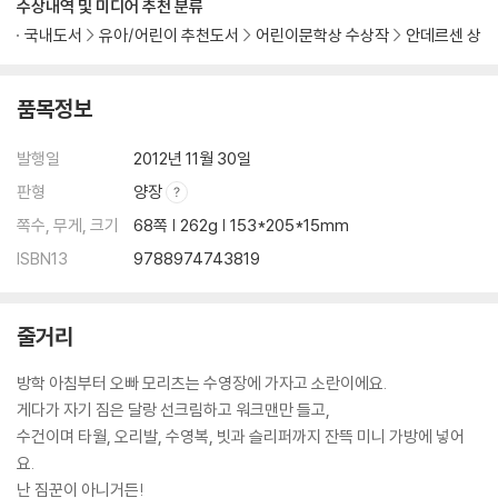
수상내역 및 미디어 추천 분류
국내도서
유아/어린이 추천도서
어린이문학상 수상작
안데르센 상
품목정보
발행일
2012년 11월 30일
판형
양장
쪽수, 무게, 크기
68쪽 | 262g | 153*205*15mm
ISBN13
9788974743819
줄거리
방학 아침부터 오빠 모리츠는 수영장에 가자고 소란이에요.
게다가 자기 짐은 달랑 선크림하고 워크맨만 들고,
수건이며 타월, 오리발, 수영복, 빗과 슬리퍼까지 잔뜩 미니 가방에 넣어
요.
난 짐꾼이 아니거든!