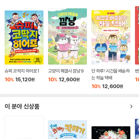
장 동화란 생각이 들었습니다.
…중략…
한참 자라나고 있는 우리 아이들과 함께 공감하고 함께 생각해 볼 수 있는
그리고 가족 간의 잔잔하면서도 감동 깊은 그런 사랑 이야기를 담고 있어
온 가족이 함께 보아도 좋을 것 같다 라는 생각을 해 보았습니다.
-kjs11446
미니를 통해 친구들 간의 우정과 소통 그리고 관계에 대해 배운다
슈퍼 코딱지 히어로 1
고양이 해결사 깜냥 9
단 하루! 시간을 배송하
변
〈미니 미니〉 시리즈는 아이들의 관계와 소통에 대해서 세련되게 이야기하
는 하늘 택배
10
15,120
10
12,600
1
%
%
원
원
고 있음은 물론 빠른 전개와 재치 있는 유머, 다양한 소재로 생생하게 풀어
10
12,600
%
원
가는 아이들의 심리묘사는 시간이 지났음에도 전혀 퇴색되지 않고 꾸준하
게 많은 어린이들의 사랑을 이어가고 있습니다.
이 분야 신상품
특히 독일의 어린이들이 겪는 문화적인 관습과 생활 모습 등을 잘 표현하
고 있으면서도 전혀 이질적이지 않고 아이들이 쉽게 공감할 수 있는 이야
기로 꾸며져 있습니다. 자신의 행복을 찾기 위해 노력하는 미니의 모습과
자신을 싫어하는 친구와 함께 잘 지내기 위해 애쓰는 미니를 보며 우리는