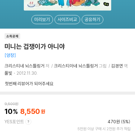
미리보기
사이즈비교
공유하기
소득공제
미니는 겁쟁이가 아니야
양장
크리스티네 뇌스틀링거
저
크리스티아네 뇌스틀링거
그림
김경연
역
풀빛
2012.11.30.
첫번째 리뷰어가 되어주세요
9,500
원
10
8,550
YES포인트
470원 (5%)
5만원 이상 구매 시 2천원 추가 적립