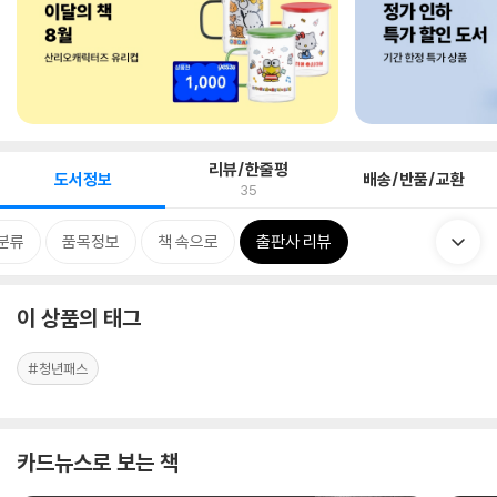
리뷰/한줄평
도서정보
배송/반품/교환
35
분류
품목정보
책 속으로
출판사 리뷰
이 상품의 태그
#청년패스
카드뉴스로 보는 책