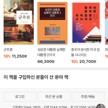
하라!” 투투 주교 또한 “용서가 없으면 미래도 없다”고 말한다. 비젠탈에
게는 용서할 권리가 충분했다고 판단하는 사람도 있고, 집단적 화해는 불
가능했을지언정 개인적 용서는 가능했다고 주장하는 사람도 있다. 침묵을
지지하는 사람들의 논리가 정교하듯, 용서를 지지하는 사람들의 논리 또한
치밀하다. 독자들에게 중요한 건 단일한 결론이 아니라 글쓴이들이 결론으
로 나아가는 과정이며, 거기에 담긴 폭넓은 사유와 다양한 가치일 것이다.
제2부에서 특히 인상적인 것은 나치 고위 간부로서 히틀러의 제3제국 건
군주론
성공한 대통령 실패한
중국이 분석한 미국 침
파
설 입안자 중 하나였던 알베르트 슈페르의 고백이다. 뉘른베르크 재판에서
대통령 2 미국
몰 시나리오
20년 형을 선고받고 복역한 그는 출소 후 시몬 비젠탈과 오랫동안 서신을
10
11,250
1
%
원
66,300
10
20,700
교환했고, 직접 만난 적도 있다고 한다. 그는 이렇게 회고한다.
%
원
원
“그때 저는 당신의 눈을 바라보았습니다. 모든 살해당한 이들의 모습을 담
이 책을 구입하신 분들이 산 분야 책
고 있는 눈을, 그리고 동족의 모든 비참과 전락과 운명과 고통을 목격한 눈
을 말입니다. 하지만 당신의 눈에는 증오가 깃들어 있지 않았습니다. 오히
려 온화하고, 너그럽고, 타인의 불행에 대한 연민이 가득한 눈이었습니다.
…당신은 저를 크게 도와주셨습니다. 마치 붙잡은 손을 뿌리치거나 비난하
로그인
최근 본 상품
주문/배송
지 않음으로써 그 죽어가는 나치 장교를 도와주셨듯이 말입니다.”
고객센터 1544-3800
티켓 1544-6399
중고샵 1566-4295