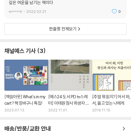
깊은 여운을 남기는 책이다
를 동시에 느낀다. 나도 죽은 뒤에 저들처럼 해바라기 한 그루를 가질 수 있
m****h
2022.02.21.
0
을까…. 그날 이후 그는 힘들고 고통스러울 때마다 해바라기를 떠올리며
마음을 다잡는다. 죽은 자의 무덤가에 핀 꽃이 역설적으로 삶과 희망의 상
징이 되었던 것이다. 집단학살의 참상을 다루면서도 탁월한 상징과 심리묘
한줄평 전체보기
사로 매순간 독자들을 몰입시키는 그의 글은―프리모 레비의 체험기가 그
랬고 빅터 프랭클의 수기가 그랬듯―묵직한 화두를 담은 역사적 리포트인
동시에 한 편의 탁월한 문학 작품이기도 하다.
채널예스 기사
3
‘용서’에 관한 모든 생각들
“자네, 제발 이젠 그 이야기 좀 그만하게. 그렇게 끙끙 앓는 소리를 해봤자
무슨 소용이 있나. 일단 우리가 이 수용소에서 살아남고―솔직히 그럴 수
있을 것 같지는 않지만―이 세상이 모두 제정신으로 돌아오고, 사람들이
[책읽아웃] What's in my
[예스24 도서 PD 뉴스레
[주말 뭐 읽지?] 어서 와,
서로를 동등한 인간으로 보게 된 다음이라면, 그 용서니 뭐니 하는 문제를
cart? 책 장바구니 특집!
터] 이태원 참사 희생자 분
서, 울고 있는 나에게
놓고 토론할 시간은 충분히 있을 거야. 옳다는 사람도 있고, 그르다는 사람
들을 애도합니다 - 『미래의
2023.07.13.
2022.11.01.
2019.11.15.
도 있고, 자네가 그를 용서하지 않은 것을 절대 용서할 수 없다는 사람도 나
피해자들은 이겼다』 외
올 거야.”
배송/반품/교환 안내