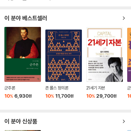
고뇌하는 비젠탈에게 수용소 동료 아르투르가 했던 이 말은 훗날 이 책에
실릴 다양한 답변들을 예견하고 있는 것처럼 보인다. 실제로 사람들은 그
렇게 했다. 비젠탈의 침묵에 절대적으로 공감하는 사람도 있지만 그 반대
이 분야 베스트셀러
인 사람도 있다. 설령 결론이 동일하더라도 근거는 제각기 다르다. 정치적
이유, 역사적 이유, 종교적 이유 혹은 윤리적 이유……. ‘용서’라는 주제에
대해 인간이 떠올릴 수 있는 거의 모든 사유를 보여주는, 가히 ‘용서에 관한
모든 생각들’이라고 할 만하다.
보스니아 인종학살의 피해자들이 보기에 비젠탈의 선택은 너무나 당연한
것이었다. 카를에겐 용서받을 자격이 없으며 섣부른 용서는 희생자에 대한
배신이라는 것! 프리모 레비는 “만약 그를 용서했다면 더 큰 고통에 직면
했을 것”이라고 단언한다. 마르쿠제는 “섣부른 용서는 악을 희석시킬
뿐”이라 말하고, 앨런 버거는 “값싼 은혜의 위험성”을 경고한다. “그가 용
군주론
존 롤스 정의론
21세기 자본
군
서받지 못하고 죽도록 내버려두라”고 일갈하는 사람이 있는가 하면, “만
10
6,930
10
11,700
10
29,700
1
%
%
%
원
원
원
약 그 나치를 용서한다면 대체 누가 지옥에 간단 말인가?”라고 반문하는
사람도 있다. 어떤 이는 “홀로코스트에 대해서라면 하느님조차도 피고인
일 뿐”이라는 극단적 견해를 드러내기도 한다.
이 분야 신상품
그러나 그게 전부는 아니다. 달라이 라마는 이렇게 말한다. “기억하되 용서