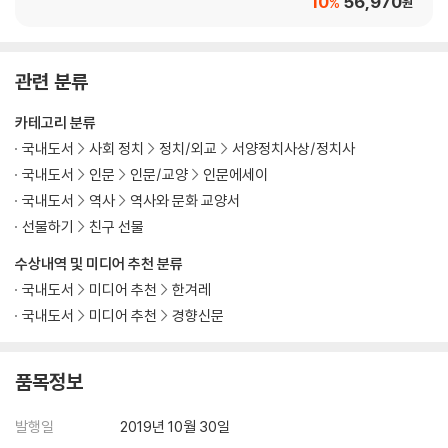
10
56,970
%
최악의 인간에게도 선한 본성은 남아 있기에 / 마티외 리카르
원
자비를 베푼 것만으로도 충분하다. / 조슈아 루벤스타인
그러면 대체 누가 지옥에 간단 말인가? / 시드니 섀크나우
거기에 분명히 하느님이 계셨다. / 도로테 죌레
관련 분류
나치 전범이 시몬 비젠탈에게 / 알베르트 슈페르
카테고리 분류
만약 그 나치가 깨어나 참회의 삶을 살았더라면 / 마네스 스페르베르
그 침묵은 희생자의 도덕적 승리였다. / 앙드레 스타인
국내도서
사회 정치
정치/외교
서양정치사상/정치사
그의 침묵에 담겨 있는 것들 / 네케이마 테크
국내도서
인문
인문/교양
인문에세이
참회의 진실성이 의심스러운 이유 / 조셉 텔러시킨
국내도서
역사
역사와 문화 교양서
반세기 뒤의 질문이 의미를 가지려면 / 츠베탕 토도로프
선물하기
친구 선물
용서가 없으면 미래도 없다. / 데스먼드 투투
수상내역 및 미디어 추천 분류
나치 청년 카를에게 보내는 편지 / 아서 와스코우
국내도서
미디어 추천
한겨레
중국 강제수용소에서의 기억을 떠올리며 / 해리 우
국내도서
미디어 추천
경향신문
품목정보
발행일
2019년 10월 30일