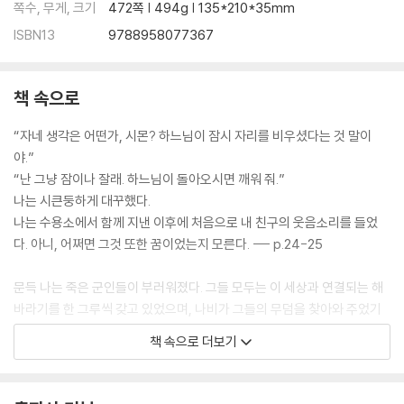
쪽수, 무게, 크기
472쪽 | 494g | 135*210*35mm
ISBN13
9788958077367
책 속으로
“자네 생각은 어떤가, 시몬? 하느님이 잠시 자리를 비우셨다는 것 말이
야.”
“난 그냥 잠이나 잘래. 하느님이 돌아오시면 깨워 줘.”
나는 시큰둥하게 대꾸했다.
나는 수용소에서 함께 지낸 이후에 처음으로 내 친구의 웃음소리를 들었
다. 아니, 어쩌면 그것 또한 꿈이었는지 모른다. --- p.24-25
문득 나는 죽은 군인들이 부러워졌다. 그들 모두는 이 세상과 연결되는 해
바라기를 한 그루씩 갖고 있었으며, 나비가 그들의 무덤을 찾아와 주었기
때문이다. 하지만 내겐 해바라기가 없었다. 내가 죽으면 그저 다른 시체들
책 속으로 더보기
과 함께 커다란 구덩이에 던져질 뿐이었다. 내가 누운 어둠 속에 햇빛을 가
져다줄 해바라기도 없을뿐더러, 내가 파묻힌 무시무시한 무덤 위에는 나비
한 마리 얼씬거리지 않을 것이었다. --- p.35