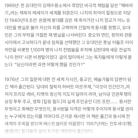
1969년. 한 유대인이 강제수용소에서 겪었던 비극적 체험을 담은 『해바라
기』라는 제목의 에세이가 세계를 뒤흔든다. 나치의 죄악이 절정으로 치닫
던 1940년대 초반. 온몸에 붕대를 감은 채 죽어가던 나치 장교가 어느 유
대인을 병실로 불러 자신의 죄를 고백하며 간절하게 용서를 청했고, 유대
인은 그의 부탁을 거절한 채 병실을 나서버린다. 증오와 연민, 정의와 관용
사이에서 고뇌하다가 끝내 침묵을 선택했던 그 유대인은 훗날 아돌프 아이
히만을 비롯한 1,100여 명의 나치 전범들을 추적해 심판대에 세운 전설적
‘나치 헌터’ 시몬 비젠탈이었다. 글의 말미에서 그는 독자들에게 이렇게 묻
는다. “당신이라면 과연 어떻게 했을 것인가?”
1976년. 그의 질문에 대한 전 세계 지식인, 종교인, 예술가들의 답변이 담
긴 책이 출간된다. 당대의 철학자 허버트 마르쿠제, 『이것이 인간인가』의
저자 프리모 레비, 티벳의 정신적 지도자 달라이 라마, 남아공 인권투쟁의
상징 투투 주교, 영화 [킬링 필드]의 실제 주인공인 디트 프란……. 용서란
무엇이고 화해란 무엇인지, 용서받을 자격은 어떻게 주어지며 용서할 권리
는 누구에게 있는지를 저마다의 근거로 제시한 이 책은 출간과 동시에 전
세계의 주목을 받으며 베스트셀러로 떠올랐다. 1997년에는 전후세대(戰
後世代) 필자들의 글이 추가된 개정판이 출간된다.