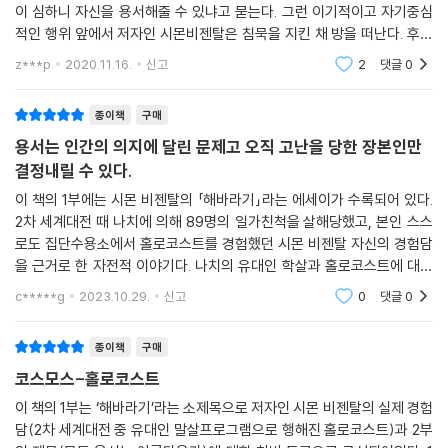
이 심하니 자신을 용서해줄 수 있냐고 묻는다. 그런 이기적이고 자기중심
아니었음을 말이다.
적인 행위 앞에서 저자인 시몬비젠탈은 침묵을 지킨 채 방을 떠난다. 후에
침묵에는 여러 종류가 있다. 때로는 말보다 침묵이 더욱 설득력 있으며, 또
전쟁이 끝나고 시몬은 '독자라면?' 하는 질문으로 책을 마무리 짓는다. 이
한 여러 가지로 해석될 수 있다. 내가 그 죽어 가는 나치의 침대 곁에 앉아
z***p
2020.11.16.
신고
2
댓글
0
한국 독자들에게도 이 책의 의미는 각별하게 다가온다. 가해자들의 사과
편지는 각계각층
끝까지 침묵을 지킨 것은 옳은 일이었을까, 아니면 틀린 일이었을까? 이것
없는 용서가 가능한가? 그 어떤 범죄도 뉘우치기만 하면 용서받을 수 있는
이야말로 한때 내 양심과 정신에 가해진 것과 똑같이, 이 책을 읽는 독자의
종이책
구매
가? 한 개인이 수많은 희생자들을 대신하여 가해자를 용서할 수 있는가?
양심에 던져지는 심각한 윤리적 질문이라 할 수 있다. 어떤 사람은 내가 처
용서와 화해, 정의의 근본에 대한 비젠탈의 질문은 강제 징용, 일본군 위안
용서는 인간의 의지에 달린 문제고 오직 고난을 당한 장본인만
한 딜레마에 공감하면서 내 행동이 정당했다고 두둔했지만, 또 어떤 사람
부, 5.18의 아픔을 겪었던 우리 사회의 시대적 화두이기도 하다. 이 책은 2
결정내릴 수 있다.
은 살인자가 참회를 했는데도 죽음의 순간까지 그를 편하게 해 주지 않았
006년에 『해바라기』라는 제목으로 국내에 처음 소개되었는데, 당시에는
이 책의 1부에는 시몬 비젠탈의 「해바라기」라는 에세이가 수록되어 있다.
다는 사실을 들어 나를 비난하기도 했다. --- p.156
제2부의 절반가량이 제외되어 있었다. 이번 개정판에서는 모든 내용을 완
2차 세계대전 때 나치에 의해 89명의 일가친척을 살해당했고, 본인 스스
역했고, 원문을 꼼꼼하게 대조해가며 번역상의 실수를 바로잡았다. 〈해바
로도 집단수용소에서 홀로코스트를 경험했던 시몬 비젠탈 자신의 경험담
내 인생에서 벌어진 이 비극적인 이야기를 읽은 독자들도, 나와 입장을 바
라기〉가 발표된 지 50년, 한국어 초판이 발행된 지 13년 만에 드디어 이 세
을 근거로 한 자전적 이야기다. 나치의 유대인 학살과 홀로코스트에 대한
꾸어 스스로에게 이렇게 물어볼 수 있을 것이다. “과연 나라면 어떻게 했을
기의 명저를 본래 모습 그대로 만날 수 있게 된 것이다.
이야기는 많은 글들과 소설, 영화 등을 통해서도 지금까지 재생산되고 있
c*****g
2023.10.29.
신고
0
댓글
0
것인가?”
지만, 당사자가
--- p.156
용서와 침묵 사이
종이책
구매
코스모스-홀로코스트
“2층 창문에 어린아이를 안은 어떤 남자의 모습이 보이더군요. 그의 옷에
는 이미 불이 붙어 있었습니다. 옆에는 아이의 어머니인 듯한 여자가 서 있
이 책의 1부는 ‘해바라기’라는 소제목으로 저자인 시몬 비젠탈의 실제 경험
담(2차 세계대전 중 유대인 말살프로그램으로 행해진 홀로코스트)과 2부
었고요. 그 남자는 한 손으로 아이의 눈을 덮어서 가려주고 있었습니다. …