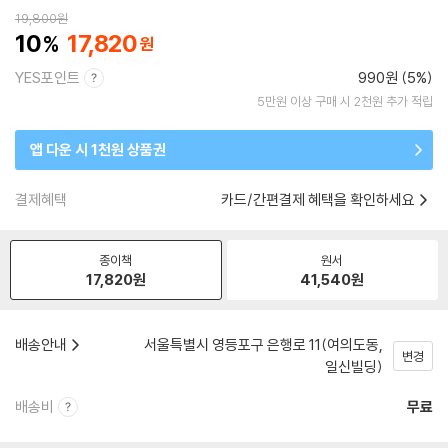
19,800
원
10
17,820
YES포인트
990원 (5%)
5만원 이상 구매 시 2천원 추가 적립
앱 다운 시 1천원 상품권
결제혜택
카드/간편결제 혜택을 확인하세요
종이책
원서
17,820
원
41,540
원
배송안내
서울특별시 영등포구 은행로 11(여의도동,
변경
일신빌딩)
배송비
무료