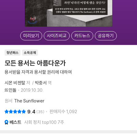
미리보기
사이즈비교
카드뉴스
공유하기
청년패스
소득공제
모든 용서는 아름다운가
용서받을 자격과 용서할 권리에 대하여
시몬 비젠탈
저
박중서
역
뜨인돌
2019.10.30.
원서
The Sunflower
9.4
판매지수
1,092
35
베스트
사회 정치 top100 7주