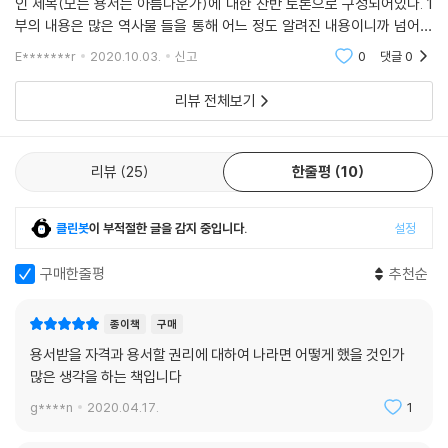
인 제목(모든 용서는 아름다운가)에 대한 찬반 토론으로 구성되어있다. 1
그러더니 그는 창밖으로 뛰어내렸습니다. 잠시 후에 아이의 어머니도 뛰어
부의 내용은 많은 역사물 들을 통해 어느 정도 알려진 내용이니까 넘어가
내렸지요. 그때부터 다른 창문에서도 몸에 불이 붙은 사람들이 잇달아 뛰
고 나도 이 책을 읽고서 나름대로 의견을 제시하려 한다. 물론 책에서 토론
어내리기 시작했습니다. …우리는 총을 발사했죠…. 오, 하느님!”
E*******r
2020.10.03.
신고
0
댓글
0
한 여러 사
리뷰 전체보기
죽어가는 나치 장교 카를의 고백이다. 수백 명의 유대인들을 좁은 집에 몰
아넣은 뒤에 불을 질렀고, 온몸에 불이 붙은 채 탈출하려는 사람들에게 총
을 난사했다는 것이다. 그가 이 끔찍한 범죄를 털어놓는 동안 비젠탈은 나
리뷰
25
한줄평
10
치에게 희생된 89명의 일가친척을, 게토에 마지막 남은 어린아이였던 꼬
마 엘리를, 그리고 아들과 이별한 뒤 끝내 독일군에게 목숨을 잃은 어머니
를 떠올린다. 저런 악행을 저지른 사람이 어떻게 하느님을 찾을 수 있단 말
클린봇
이 부적절한 글을 감지 중입니다.
설정
인가? 그리고 어떻게 그런 자를 용서할 수 있단 말인가?
구매한줄평
추천순
그러나 상대는 진심으로 참회하고 있다. 그 어떤 죄인이라도 뉘우치면 용
서하는 것이 인간의 도리 아닐까? 게다가 그는 지금 죽어가고 있다. 나는
종이책
구매
그에게 최후의 자비를 베풀 수 있는 유일한 인간이다……. 하지만 무슨 자
용서받을 자격과 용서할 권리에 대하여 나라면 어떻게 했을 것인가
격으로? 이미 죽어버린 수백만의 유대인들은 내게 용서의 권한을 준 적이
많은 생각을 하는 책입니다
없지 않은가? 감당하기 어려운 인간적 고뇌 끝에 그가 선택한 것은 침묵한
g****n
2020.04.17.
1
채 병실을 나서는 것이었다.