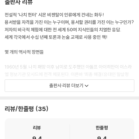
출판사 리뷰
그의 말대로 가까이 가자 침대 위에 놓인 사람의 모습을 좀 더 잘 알아볼 수
전설적 ‘나치 헌터’ 시몬 비젠탈이 인류에게 건네는 화두!
있었다. 이불 위에는 핏기 없는 잿빛 손이 놓여 있었고, 머리는 코와 입과
용서받을 자격을 가진 이는 누구이며, 용서할 권리를 가진 이는 누구인가?
귀가 있는 곳에 뚫어 놓은 구멍을 제외하고는 두 눈까지 죄다 붕대로 감겨
저자의 비극적 체험에 대한 전 세계 50여 지식인들의 치열한 응답.
있었다. 뭔가 비현실적인 기분이 들었다. 정말 무시무시한 상황이었다. 그
세계 각국에서 수십 년째 토론과 논술 교재로 사용 중인 책!
시체 같은 손이며, 온몸을 감싼 붕대며, 더군다나 지금 이 기묘한 만남이 벌
어지고 있는 장소까지도 말이다. --- p.50
몇 개의 역사적 장면들
“2층 창문에 어린아이를 안은 어떤 남자의 모습이 보이더군요. 그의 옷에
1960년 5월. 나치 패망 이후 남미로 도주했던 아돌프 아이히만이 이스라
는 이미 불이 붙어 있었습니다. 옆에는 아이의 어머니인 듯한 여자가 서 있
엘 정보기관 모사드에 전격 체포된다. 이른바 ‘최종 해결(유대인 말살정
었고요. 그 남자는 한 손으로 아이의 눈을 덮어서 가려 주고 있었습니
책)’의 총 책임자였던 특급 전범! 한나 아렌트로 하여금 『예루살렘의 아이
출판사 리뷰 더보기
다……. 그러더니 그는 창밖으로 뛰어내렸습니다. 잠시 후에 아이의 어머니
히만』이라는 필생의 역작을 집필하게 만든 바로 그 아이히만이다. 신분을
도 뛰어내렸지요. 그때부터 다른 창문에서도 몸에 불이 붙은 사람들이 잇
위장한 채 15년간 부에노스아이레스에서 은신하던 그를 집요한 추적 끝에
달아 뛰어내리기 시작했습니다……. 우리는 총을 발사했죠……. 오, 하느
찾아낸 사람은 종전 이후 1,100여 명의 나치 전범을 색출하여 심판대에 세
리뷰/한줄평
35
님!” --- p.76
운 전설적 ‘나치 헌터’ 시몬 비젠탈이었다.
하지만 이 죽어 가는 남자에게는, 그리고 그와 같은 부류의 사람들에게는
1969년. 한 유대인이 강제수용소에서 겪었던 비극적 체험을 담은 〈해바라
리뷰
한줄평
하느님이 있을 수 없었다. 단지 총통이 하느님의 자리를 대신했을 뿐이다.
기〉라는 제목의 에세이가 세계를 뒤흔든다. 나치의 죄악이 절정으로 치닫
9.4
9.4
자신들의 잔인무도한 행위에 아무런 천벌도 가해지지 않았다는 사실 자체