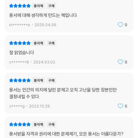
카를은 결국 용서받지 못한 채 숨을 거두었고, 비젠탈은 그날의 기억에서
종이책
구매
좀처럼 벗어나지 못한다. 수용소 동료들에게 그날의 일을 털어놓지만 돌아
용서에 대해 생각하게 만드는 책입니다.
오는 건 “그놈의 용서 타령 좀 그만하라”는 핀잔뿐이다. 내일을 기약할 수
m*******e
2025.04.06.
0
없는, “30분 뒤면 자유가 찾아오겠지만 그보다 15분 전에 죽음이 먼저 찾
아올 것”이라 자조하는, 전능하신 하느님조차 잠시 자리를 비우셨다는 신
학적 냉소에 빠진 유대인들에게 용서나 화해, 인간적 연민(심지어 나치를
종이책
구매
상대로 한!) 따위는 일고의 가치도 없는 싸구려 감상주의에 불과했던 것이
잘 읽었습니다
다.
c*******8
2024.03.02.
0
“내가 그 죽어가는 나치의 침대 곁에 앉아 끝까지 침묵을 지킨 것은 옳은
일이었을까, 아니면 틀린 일이었을까? 이것이야말로 한때 내 양심과 정신
종이책
구매
에 가해진 것과 똑같이, 이 책을 읽는 독자의 양심에 던져지는 심각한 윤리
용서는 인간의 의지에 달린 문제고 오직 고난을 당한 장본인만
적 질문이라 할 수 있다”고 말한 뒤, 그는 이렇게 묻는다. “독자들도 나와
결정내릴 수 있다.
입장을 바꾸어 이렇게 물어볼 수 있을 것이다. 과연 ‘나’라면 어떻게 했을
c*****g
2023.10.29.
0
것인가?”
그가 제목으로 삼은 ‘해바라기’는 어느 날 강제노역을 하러 가는 길에 보았
종이책
구매
던, 나치 군인들의 무덤가에 줄지어 피어 있던 꽃이다. 땅속으로 지상의 소
용서받을 자격과 권리에 대한 문제제기, 모든 용서는 아름다운가?
식을 전해주는 전령처럼 늘어선 해바라기를 보며 비젠탈은 부러움과 비애