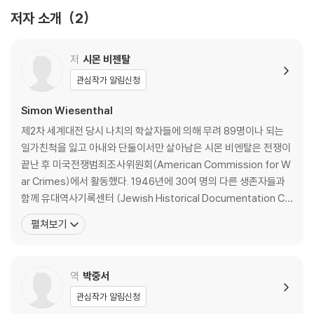
그는 내게도 용서받지 못했을 것이다. / 해리 제임스 캐저스
저자 소개
2
죽어 가는 나치를 위해 기도는 할 수 있지만 / 로버트 콜스
기억하되, 용서하라! / 달라이 라마
그것은 죽어 가는 나치의 최후의 범죄였다. / 유진 J . 피셔
저
시몬 비젠탈
가해자와 희생자 모두의 영혼을 위하여 / 에드워드 H . 플래너리
관심작가 알림신청
문제는 ‘용서했어야 했는가’가 아니라 ‘용서할 수 있는가’이다. / 에바 플레
이슈너
Simon Wiesenthal
지혜로운 침묵, 정의를 뛰어넘은 연민 / 매튜 폭스
제2차 세계대전 당시 나치의 학살자들에 의해 무려 89명이나 되는
붕대 너머로 보아야 할 것들 / 레베카 골드스타인
일가친척을 잃고 아내와 단둘이서만 살아남은 시몬 비엔탈은 전쟁이
그 나치가 가야 할 곳은 집단수용소였다. / 메리 고든
끝난 후 미국전쟁범죄조사위원회(American Commission for W
죽은 이들이 용서할 수 없는 상황이라면, 산 사람들 또한 그렇게 할 수 없
ar Crimes)에서 활동했다. 1946년에 30여 명의 다른 생존자들과
다. / 마크 골든
함께 유대역사기록센터 (Jewish Historical Documentation Ce
정의 없는 용서는 자기만족적 유약함일 뿐 / 한스 하베
nter)를 설립해 운영했으며, 그의 집요한 추적 덕분에 무려 1,100여
펼쳐보기
비록 과거는 잊을 수 없다고 해도 / 요시 클라인 할레비
명이나 되는 나치 범죄자들이 법의 심판을 받았다. 그중에는 이른바
홀로코스트에 대해서라면 하느님조차 피고인일 뿐 / 아서 허츠버그
‘최종 해결(유대인 말살 정책)’의 실무 책임자였다가 패전 직후 남미
부디 그를 용서할 수 있기를! 내가 아닌 하느님의 이름으로. / 시오도어 M.
로 도주했던
역
박중서
히스버그
브리스크의 랍비가 우리에게 가르쳐 주는 것 / 아브라함 요슈아 헤셸
관심작가 알림신청
용서받지 못하는 두 개의 죄악 / 수재너 헤셸