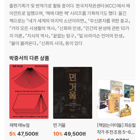
용서야말로 진정한 힘이다. / 호세 호브데이
출판기획가 및 번역가로 활동 중이다. 한국저작권센터(KCC)에서 에
용서할 권리가 충분했고, 용서해야 했다. / 크리스토퍼 홀리스
이전트로 일했으며, ‘책에 대한 책’ 시리즈를 기획하기도 했다. 옮긴
당신은 최선의 선택을 했을 뿐 / 로저 카메네츠
책으로는 『네가 세계의 마지막 소년이라면』, 『무신론자를 위한 종교』
그것은 초인적인 선행의 기회였습니다. / 프란츠 쾨니히 추기경
『거의 모든 사생활의 역사』 『신화와 인생』 『인간의 본성에 관한 10가
그 나치 병사는 차라리 이렇게 말했어야 한다. / 해럴드 S. 커슈너
지 이론』 『지식의 역사』 『끝없는 탐구』 『빌 브라이슨 언어의 탄생』
카를에게 묻고 싶은 것들 / 로렌스 L. 랭어
『물이 몰려온다』 『신화의 시대』 등이 있다.
용서했다면 더 큰 고통에 직면했을 것 / 프리모 레비
박중서
의 다른 상품
참회와 속죄의 근본적 차이에 대하여 / 데보라 E . 리프스태트
그러나 낙담하지 말아야 한다! / 프랭클린 H . 리텔
하느님이 침묵하셨고 당신이 침묵했듯이 / 휴버트 G . 로크
그의 인간성에 경의를 표하며 / 에릭 H . 로위
섣부른 용서는 악을 희석시킬 뿐 / 허버트 마르쿠제
값싼 은혜는 위험하지만 용서는 가치 있는 행동이다. / 마틴 E. 마티
그가 용서받지 못하고 죽도록 내버려 두라. / 신시아 오지크
화해는 불가능해도 용서는 가능했다. / 존 T . 폴리코우스키
유대인들의 지지와 기독교인들의 비난 / 데니스 프레이저
제책 매뉴얼
먼 거울
[책읽는아이들] 최승필
만약 킬링 필드의 살인자가 내게 용서를 구했다면 / 디트 프란
작가 추천 초등 5~6학
5
47,500
10
49,500
그것은 참회가 아니라 위선이었다. / 테렌스 프라이티
%
%
원
원
년 세트