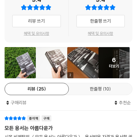
던 1940년대 초반. 온몸에 붕대를 감은 채 죽어가던 나치 장교가 어느 유
로 인해, 하느님은 단지 허구에 지나지 않으며 가증스러운 유대인들의 발
대인을 병실로 불러 자신의 죄를 고백하며 간절하게 용서를 청했고, 유대
명품에 불과하다는 그들의 신념은 오히려 강화되었다. 그들은 지칠 줄 모
인은―비록 상대의 손을 잡아주긴 했지만―그의 부탁을 거절한 채 병실을
리뷰 쓰기
한줄평 쓰기
르고 이러한 신념을 ‘증명’해 보였다. 그런데 지금 여기서 죽어 가는 이 남
나서버린다. 증오와 연민, 정의와 관용 사이에서 고뇌하다가 끝내 침묵을
자는 오히려 하느님을 찾고 있는 것이다! --- p.84
선택했던 그 유대인은 다름 아닌 시몬 비젠탈이었다. 글의 말미에서 그는
혜택 및 유의사항
혜택 및 유의사항
독자들에게 이렇게 묻는다. “당신이라면 과연 어떻게 했을 것인가?”
바깥의 아름다운 햇빛과 이곳 임종실에 드리운 이 야만스러운 시대의 그림
자는 너무나 대조적이었다! 여기 누워 있는 사람은 마음 편히 죽고 싶어 하
1976년. 그의 질문에 대한 전 세계 지식인, 종교인, 예술가들의 답변이 담
지만, 자신이 저지른 끔찍한 범죄의 기억으로 인해 그럴 수가 없는 상황이
6
긴 책이 출간된다. 용서해야 할 수많은 이유들과 용서하지 말아야 할 수많
다. 그리고 그 옆에 서 있는 나는 언제고 죽을 수 있는 상황이지만, 이 모든
더보기
은 이유들 사이에서 고뇌하던 그에게, 인류를 대표하는 지식인들이 다양한
공포가 끝나고 세상에 빛이 다시 찾아오는 것을 보고 싶어 하는 까닭에 차
답변을 건넨 것이다. 당대의 철학자 허버트 마르쿠제, 홀로코스트 생존자
2
마 죽고 싶지 않은 사람이다. --- p.94
이며 『이것이 인간인가』의 저자인 프리모 레비, 역시 홀로코스트 생존자인
리뷰
25
한줄평
10
작가 장 아메리, 티벳의 정신적 지도자 달라이 라마, 남아공 인권투쟁의 상
아르투르는 나를 향해 말했다. “제발 이젠 그 이야기 좀 그만하게. 그렇게
징이자 넬슨 만델라의 영원한 동지인 투투 주교, 영화 〈킬링 필드〉의 실제
끙끙 앓는 소리를 해 봤자 무슨 소용이 있나. 일단 우리가 이 수용소에서 살
구매리뷰
추천순
주인공인 디트 프란, 중국 강제수용소의 참상을 세계에 알린 해리 우…….
아남고―솔직히 그럴 수 있을 것 같지는 않지만―이 세상이 모두 제정신
용서란 무엇이고 화해란 무엇인지, 용서받을 자격은 어떻게 주어지며 용서
으로 돌아오고, 사람들이 서로를 동등한 인간으로 보게 된 다음이라면, 그
종이책
구매
할 권리는 누구에게 있는지를 저마다의 근거로 제시한 이 책은 출간과 동
용서니 뭐니 하는 문제를 놓고 토론할 시간은 충분히 있을 거야. 옳다는 사
시에 전 세계의 주목을 받으며 베스트셀러로 떠올랐다. 1997년에는 전후
모든 용서는 아름다운가
람도 있고, 그르다는 사람도 있고, 자네가 그를 용서하지 않은 것을 절대 용
세대(戰後世代) 필자들의 글이 추가된 개정판이 미국 쇼켄북스에서 출간
시몬 비젠탈의 ＜모든 용서는 아름다운가＞ 용서받을 자격과 용서할 권