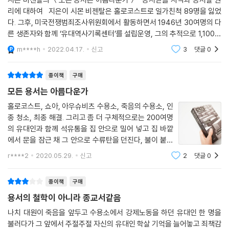
서할 수 없다는 사람도 나올 거야……. 하지만 지금 우리가 겪고 있는 상황
된다.
리에 대하여 지은이 시몬 비젠탈은 홀로코스트로 일가친척 89명을 잃었
을 그대로 겪어 보지 못한 사람이라면 결코 온전히 이해할 수는 없겠지. 우
다. 그후, 미국전쟁범죄조사위원회에서 활동하면서 1946년 30여명의 다
리가 지금 이 문제를 놓고 이렇게 왈가왈부하는 것만 해도, 솔직히 나는 지
『모든 용서는 아름다운가』는 바로 그 개정판을 한국어로 옮긴 것이다. 제1
른 생존자와 함께 ‘유대역사기록센터’를 설립운영, 그의 추적으로 1,100명
금 우리의 상황에서는 말할 수 없는 사치라고 보네.” --- p.124
부 ‘해바라기’에는 시몬 비젠탈의 글이, 제2부 ‘심포지엄’에는 그의 질문에
의 나치 범죄자가 법의 심판을 받았으며, 아돌프 아이히만도 포함돼 있다.
m****h
2022.04.17.
신고
3
댓글
0
이
대한 53명의 답변이 실려 있다. 어떤 이는 비젠탈의 침묵을 옹호하고, 어
도착하자마자 나는 이른바 ‘죽음의 구역’이라는 제6구역에 수감되었다. 이
떤 이는 그가 용서를 거절한 것을 비판한다. 정치, 역사, 문화, 종교, 윤리
종이책
구매
미 가스실이 전부 가동되고 있었지만, 그 어마어마한 예비 희생자들을 모
등 다양한 영역에 걸쳐진 진지하고 치열한 답변들은 그 자체로 인류 정신
두 감당할 수는 없었다. 화장터 위에는 죽음의 공장이 쉴 새 없이 가동 중임
모든 용서는 아름다운가
의 축약본이라 할 수 있다. 이 책이 출간 이후 수십 년간 세계 각국에서 최
을 알리는 거대한 연기구름이 밤낮으로 솟아올랐다. --- p.127
고의 토론 및 논술 교재로 사용되고 있는 건 바로 그런 이유에서다. 단순히
홀로코스트, 쇼아, 아우슈비츠 수용소, 죽음의 수용소, 인
종 청소, 최종 해결. 그리고 좀 더 구체적으로는 200여명
2차대전 당시 나치의 만행을 다룬 책에 그치지 않고, 지구 곳곳에서 지금
슈투트가르트에서 열린 나치 범죄자 재판에서 자신의 행동을 후회하는 빛
의 유대인과 함께 석유통을 집 안으로 밀어 넣고 집 바깥
도 벌어지고 있는 집단범죄의 실상과 그에 대한 올바른 대응 방안을 다루
을 보인 사람은 단 한 명뿐이었다. 그는 심지어 아무런 증거도 확보되지 못
에서 문을 잠근 채 그 안으로 수류탄을 던진다, 불이 붙은
고 있으며, 무엇보다도 ‘용서’와 ‘화해’라는 고차원적 행위의 필수전제가 무
한 범죄 사실까지 자백했다. 하지만 그 외의 나머지 피고인들은 진실을 완
유대인이 창문밖으로 투신하면 놓치지 않고 그들을 향해
엇인지를 깊게 파헤치고 있기 때문이다.
r****2
2020.05.29.
신고
2
댓글
0
기관총을 난사한다. 과연 이 언어들이 묘사하는 것들 옆에
강히 부인했다. 그들이 유감스럽게 생각하는 것은 오직 하나, 자신들의 범
'용서'라는 두 음절의 단어를 나란히 놓
죄를 목격한 증인들이 살아남았다는 사실뿐이었다. 나는 가끔 그 SS대원
수많은 나치 전범들을 두려움에 떨게 만들었던 인물이 한때 가해자에 대한
종이책
구매
이 25년 뒤에 이처럼 재판을 받게 되었더라면 과연 어떻게 행동했을까 상
용서를 놓고 고뇌했었다는 사실은 얼핏 모순적으로 느껴진다. 하지만 책을
용서의 철학이 아니라 종교서같음
상해 보곤 했다. 학장실에서 죽기 직전에 내게 한 것처럼 재판정에서도 똑
읽은 독자들은 쉬이 눈치 챌 수 있다. 평생을 따라다닌 ‘그날’의 기억이, 자
같은 고백을 했을까? 그때 죽어 가면서 내게 참회한 것처럼, 공개적으로
나치 대원이 죽음을 앞두고 수용소에서 강제노동을 하던 유대인 한 명을
신의 선택에 대한 끝없는 반추와 치열한 사유가 훗날 그의 삶의 뿌리가 되
불러다가 그 앞에서 주절주절 자신의 유대인 학살 기억을 늘어놓고 죄책감
자신의 잘못을 인정했을까? --- p.154
었음을, 그의 집요한 추적과 단호한 응징은 결코 개인적 복수심의 발로가