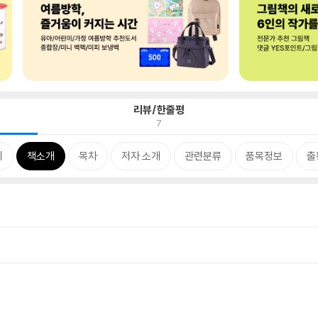
리뷰/한줄평
7
지
책소개
목차
저자 소개
관련분류
품목정보
출