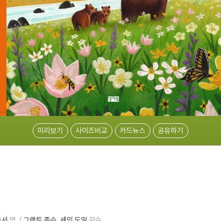
미리보기
사이즈비교
카드뉴스
공유하기
중서
역
그랜트 존슨
셰인 도일
감수