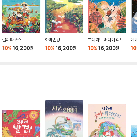
갈라파고스
아마존강
그레이트 배리어 리프
에
10
16,200
10
16,200
10
16,200
10
%
%
%
원
원
원