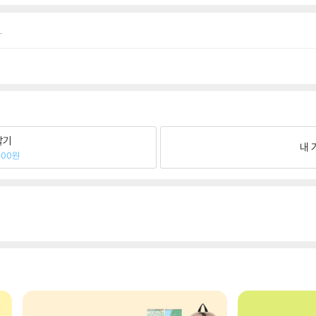
.
팔기
내 
000원