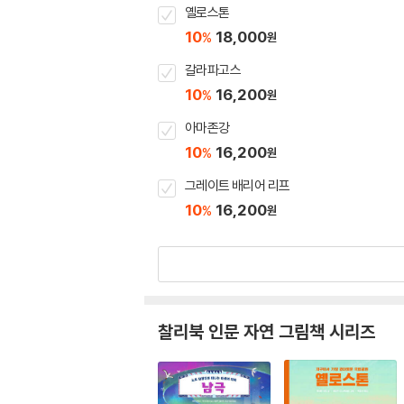
옐로스톤
10
18,000
%
원
갈라파고스
10
16,200
%
원
아마존강
10
16,200
%
원
그레이트 배리어 리프
10
16,200
%
원
찰리북 인문 자연 그림책 시리즈