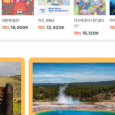
덕분에 발견!
지구, 2084
지구에 옷이 너무 많다
마이
고?
10
18,000
10
12,420
10
%
%
원
원
10
15,120
%
원