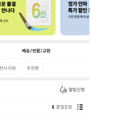
배송/반품/교환
판사 리뷰
추천평
알림신청
품절포함