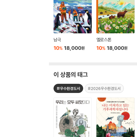
남극
옐로스톤
10
18,000
10
18,000
%
%
원
원
이 상품의 태그
#우수환경도서
#2026우수환경도서