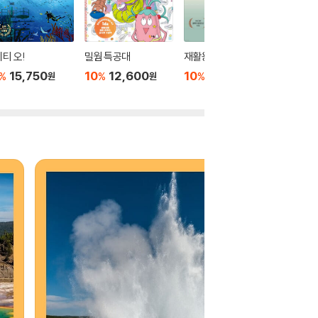
티 오!
밀웜 특공대
재활용의 거짓말
과학 선
는 기후
15,750
10
12,600
10
15,300
%
%
%
원
원
원
10
1
%