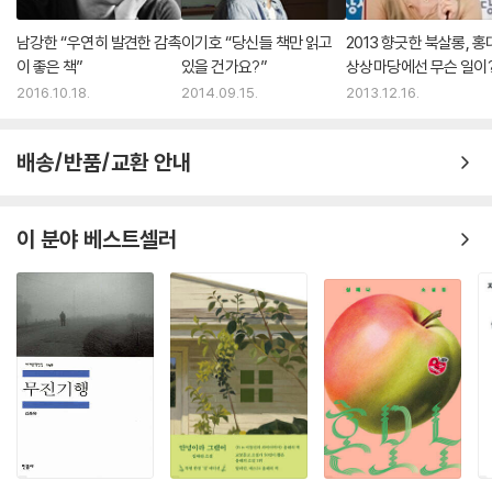
남강한 “우연히 발견한 감촉
이기호 “당신들 책만 읽고
2013 향긋한 북살롱, 홍
이 좋은 책”
있을 건가요?”
상상마당에선 무슨 일이
2016.10.18.
2014.09.15.
2013.12.16.
배송/반품/교환 안내
이 분야 베스트셀러