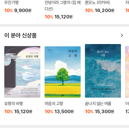
무진기행
안녕이라 그랬어 (집 에
혼모노 (리커버)
자
디션)
10
9,900
10
16,200
1
%
%
원
원
10
15,120
%
원
이 분야 신상품
유령의 비행
마음의 고향
끝나지 않는 여름
아
10
15,120
10
13,500
10
15,300
1
%
%
%
원
원
원