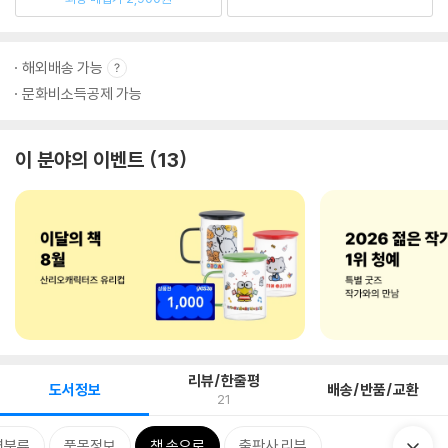
해외배송 가능
문화비소득공제 가능
이 분야의 이벤트
13
리뷰/한줄평
도서정보
배송/반품/교환
21
련분류
품목정보
책 속으로
출판사 리뷰