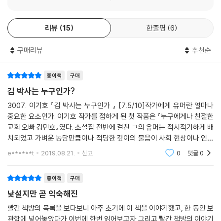
기’이되 새로이 만들어서 들려주는 게 아니라 받아 적으면서 기억의 빈자
리를 메우는 ‘이야기’다. 진실과 마주하기가 겁나 모른 척 비워두고 변죽만
리뷰
15
한줄평
6
울리며 지나쳤던 자리가 흔들 수 없는 인과로 재구성되는 순간, 모두가 무
력할 수밖에 없었음이 다시 한 번 분명해지고 그 과정에서 독자는 울컥, 뜨
구매리뷰
추천순
거운 연민을 느낀다.
해학과 애환의 절묘한 콜라보레이션
종이책
구매
이기호의 등단작 「버니」에서걸핏하면 큰 소리로 “나는 가수가 됩니다!”라
김 박사는 누구인가?
고 외쳐 독자를 포복절도케 했던 순희를 기억한다면, 이번에는 부동자세를
3007. 이기호 『김 박사는 누구인가 』 [7.5/10]작가에게 유머란 얼마나
취하며 “아닌데요, 괜찮습니다”를 연발하는 기종 씨(「화라지송침」)가 무
중요한 요소인가. 이기호 작가를 접하게 된 첫 작품은 『누구에게나 친절한
척 반가울 것이다. 더구나 이 청년은 두루마리 휴지만 보면 어헉! 하며 기겁
교회 오빠 강민호』였다. 소설집 전반에 걸친 그의 유머는 적시적기하게 배
을 한다. 이 모자라고 엉뚱한 인물은, 후진도 안 되는 고물차(「밀수록 다시
치되었고 가벼운 농담만큼이나 적당한 깊이의 물음이 사회 현상이나 인간
가까워지는」)나 트렁크 팬티인지 반바지인지 모호한 물건(「내겐 너무 윤
개개인에 대한 진지한 질문으로 다가왔다. 그의 유머가 폭발적으로 다가왔
e******t
2019.08.21.
신고
0
댓글
0
리적인 팬티 한 장」)과 함께 독자의 웃음보를 자극한다. 그러나 마냥 웃을
던 작품은 두
수만은 없다. 왜냐하면 기종 씨는 양돈축사에서 구조된 현대판 노예이기
종이책
구매
때문이고 고물차는 노총각 삼촌이 사라지면서 남긴 것이기 때문이며 팬티
낯설지만 곧 익숙해진
인지 반바지인지가 제대한 백수를 사회에서 소외시키고 있기 때문이다. 이
처럼 웃음과 눈물이 어우러지며 만들어내는 감정을 뭐라고 부르면 좋을까.
빨간 책방의 목록을 보다보니 아주 초기에 이 책을 이야기했고, 한 동안 보
그것이 무엇이든 이 절묘한 콜라보레이션은 딱딱하게 굳은 우리 마음을 어
관함에 넣어놓았다가 이번에 한번 읽어보고자 그리고 빨간 책방의 이야기