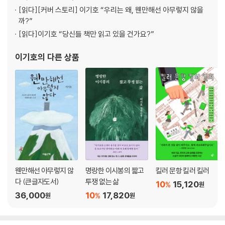
[읽다]
[커버 스토리] 이기호 “우리는 왜, 웬만해선 아무렇지 않을
까?”
[읽다]
이기호 “당신들 책만 읽고 있을 건가요?”
이기호
의 다른 상품
웬만해선 아무렇지 않
명랑한 이시봉의 짧고
킬러 문항 킬러 킬러
다 (큰글자도서)
투쟁 없는 삶
10
15,120
%
원
36,000
10
17,820
%
원
원