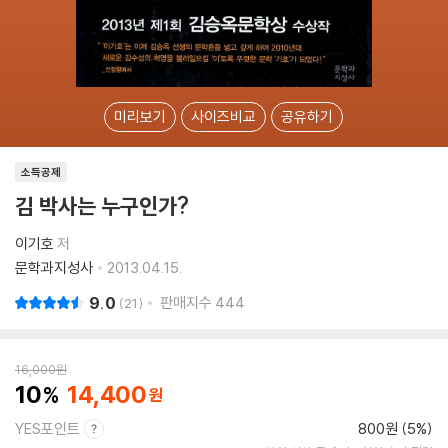
미리보기
사이즈비교
공유하기
소득공제
김 박사는 누구인가?
이기호
저
문학과지성사
2013.04.15.
9.0
판매지수
444
21
16,000
원
10
14,400
YES포인트
800원 (5%)