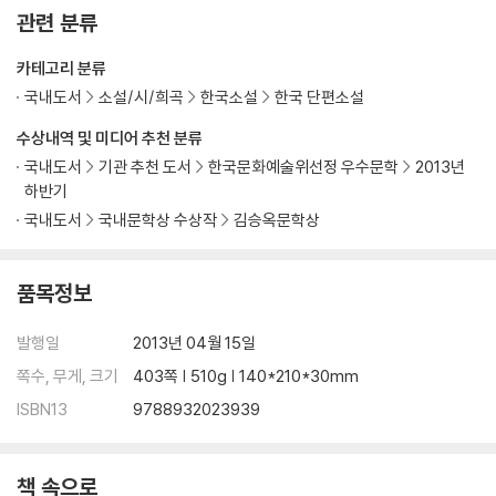
관련 분류
카테고리 분류
국내도서
소설/시/희곡
한국소설
한국 단편소설
수상내역 및 미디어 추천 분류
국내도서
기관 추천 도서
한국문화예술위선정 우수문학
2013년
하반기
국내도서
국내문학상 수상작
김승옥문학상
품목정보
발행일
2013년 04월 15일
쪽수, 무게, 크기
403쪽 | 510g | 140*210*30mm
ISBN13
9788932023939
책 속으로