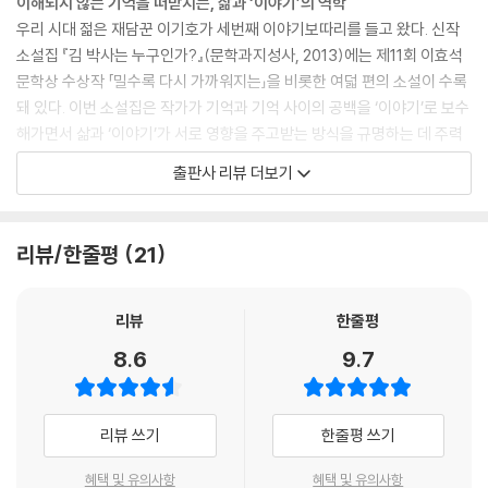
이해되지 않는 기억을 떠받치는, 삶과 ‘이야기’의 역학
우리 시대 젊은 재담꾼 이기호가 세번째 이야기보따리를 들고 왔다. 신작
소설집 『김 박사는 누구인가?』(문학과지성사, 2013)에는 제11회 이효석
문학상 수상작 「밀수록 다시 가까워지는」을 비롯한 여덟 편의 소설이 수록
돼 있다. 이번 소설집은 작가가 기억과 기억 사이의 공백을 ‘이야기’로 보수
해가면서 삶과 ‘이야기’가 서로 영향을 주고받는 방식을 규명하는 데 주력
하는 모습이 눈길을 끈다. 이야기꾼으로서의 색조를 유지하면서도 서사와
출판사 리뷰 더보기
문장의 열기를 유연하게 다스린 점 또한 이전 소설집, 『최순덕 성령 충만
기』 『갈팡질팡하다가 내 이럴 줄 알았지』와 사뭇 달라진 특징으로 꼽을 수
있다.
리뷰/한줄평
21
빗나갔던 예상들의 궤적을 수정하며 진실에 다가서는 이야기
등장인물들(대학 본부의 임시직 남녀, 우직한 노총각 삼촌, 임용고시 준비
리뷰
한줄평
생, 각막이식을 받을 전도사, 제자를 구명하려는 교수, 개명을 신청한 어머
8.6
9.7
니와 그 아들, 현대판 노예, 제대한 백수 등)은 모두 어정쩡한 삶 속에서 허
둥거리다 자빠지고 만다. 이들은 “짱돌 한 번을 못 던”지고 당하기만 하는
사람들이다. 절실한 순간마다 예상은 어김없이 빗나가기만 하고 과녁은 성
리뷰 쓰기
한줄평 쓰기
난 얼굴로 다가와 현재를 압박한다. 이기호는 그 빗나간 예상들을 주워 모
아 다시금 활시위에 메기는 숙연한 자세로 이야기를 꾸려나간다. ‘이야
혜택 및 유의사항
혜택 및 유의사항