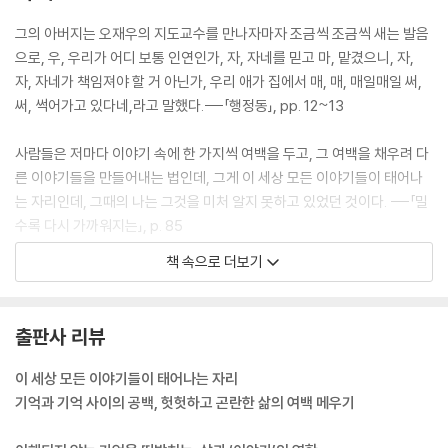
그의 아버지는 오재우의 지도교수를 만나자마자 조금씩 조금씩 새는 발음
으로, 우, 우리가 어디 보통 인연인가, 자, 자네를 믿고 마, 맡겼으니, 자,
자, 자네가 책임져야 할 거 아닌가, 우리 애가 집에서 매, 매, 매일매일 써,
써, 썩어가고 있다네,라고 말했다.---「행정동」, pp. 12~13
사람들은 저마다 이야기 속에 한 가지씩 여백을 두고, 그 여백을 채우려 다
른 이야기들을 만들어내는 법인데, 그게 이 세상 모든 이야기들이 태어나
는 자리인데, 그때의 나는 그것을 미처 알지 못하고 있었던 것이다. ---「밀
수록 다시 가까워지는」, p. 85
책 속으로 더보기
말씀드렸잖아요. 저에겐 이제 김 박사님이 유일한 친구이자, 제 속마음을
속속들이 알고 있는 이 세상 단 한 명뿐인 사람이라고요. 그러니, 김 박사
님, 제발, 저에게 이야기를 들려주세요. 저에겐 지금 그것만이 유일한 희망
출판사 리뷰
이자 안식이랍니다.
---「김 박사는 누구인가?」, p. 129
이 세상 모든 이야기들이 태어나는 자리
기억과 기억 사이의 공백, 헛헛하고 곤란한 삶의 여백 메우기