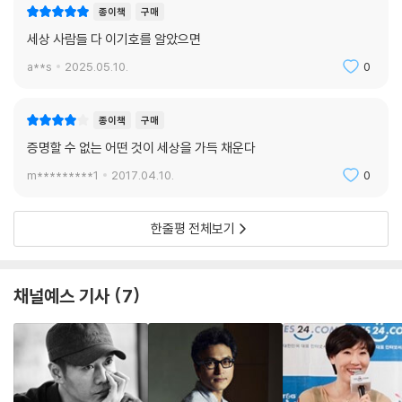
종이책
구매
세상 사람들 다 이기호를 알았으면
a**s
2025.05.10.
0
종이책
구매
증명할 수 없는 어떤 것이 세상을 가득 채운다
m*********1
2017.04.10.
0
한줄평 전체보기
채널예스 기사
7