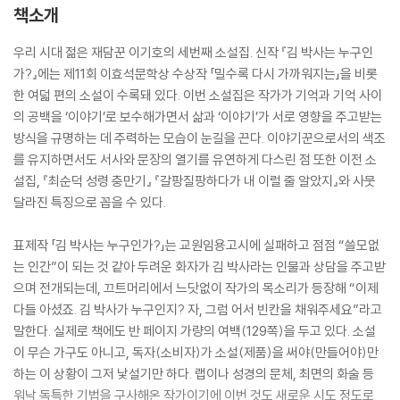
책소개
우리 시대 젊은 재담꾼 이기호의 세번째 소설집. 신작 『김 박사는 누구인
가?』에는 제11회 이효석문학상 수상작 「밀수록 다시 가까워지는」을 비롯
한 여덟 편의 소설이 수록돼 있다. 이번 소설집은 작가가 기억과 기억 사이
의 공백을 ‘이야기’로 보수해가면서 삶과 ‘이야기’가 서로 영향을 주고받는
방식을 규명하는 데 주력하는 모습이 눈길을 끈다. 이야기꾼으로서의 색조
를 유지하면서도 서사와 문장의 열기를 유연하게 다스린 점 또한 이전 소
설집, 『최순덕 성령 충만기』 『갈팡질팡하다가 내 이럴 줄 알았지』와 사뭇
달라진 특징으로 꼽을 수 있다.
표제작 「김 박사는 누구인가?」는 교원임용고시에 실패하고 점점 “쓸모없
는 인간”이 되는 것 같아 두려운 화자가 김 박사라는 인물과 상담을 주고받
으며 전개되는데, 끄트머리에서 느닷없이 작가의 목소리가 등장해 “이제
다들 아셨죠. 김 박사가 누구인지? 자, 그럼 어서 빈칸을 채워주세요”라고
말한다. 실제로 책에도 반 페이지 가량의 여백(129쪽)을 두고 있다. 소설
이 무슨 가구도 아니고, 독자(소비자)가 소설(제품)을 써야(만들어야)만
하는 이 상황이 그저 낯설기만 하다. 랩이나 성경의 문체, 최면의 화술 등
워낙 독특한 기법을 구사해온 작가이기에 이번 것도 새로운 시도 정도로