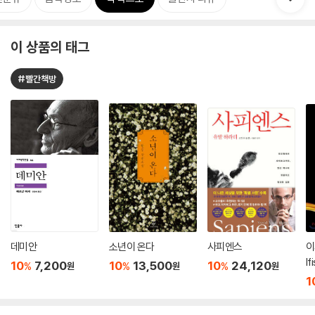
이 상품의 태그
#빨간책방
데미안
소년이 온다
사피엔스
이
lf
10
7,200
10
13,500
10
24,120
%
%
%
원
원
원
1