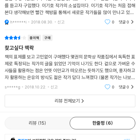
를 듣고자 구입했다. 이기호 작가의 소설집이다. 이기호 작가는 처음 접해
느새 말랑말랑하게 녹여버리고 만다.
본다.생각해보면 빨간 책방을 통해서 새로운 작가들을 많이 만나고 있고,
대부분 만족했던 것 같다.과연 이 책은, 이 작가, 이기호 작가는 어떨까?이
독자가 완성하는 DIY(Do It Yourself) 소설!
h******i
2018.08.30.
신고
0
댓글
0
책에 담겨진 8
표제작 「김 박사는 누구인가?」는 교원임용고시에 실패하고 점점 “쓸모없
는 인간”이 되는 것 같아 두려운 화자가 김 박사라는 인물과 상담을 주고받
종이책
구매
으며 전개되는데, 끄트머리에서 느닷없이 작가의 목소리가 등장해 “이제
찾고싶다 맥락
다들 아셨죠. 김 박사가 누구인지? 자, 그럼 어서 빈칸을 채워주세요”라고
책의 표제를 보고 고민없이 구매했다.몇권의 문학상 작품집에서 독특한 표
말한다. 실제로 책에도 반 페이지 가량의 여백(129쪽)을 두고 있다. 소설
제로 특정되는 작가의 글을 읽었던 기억이 나기도 한다. 겉으로 가벼운 수
이 무슨 가구도 아니고, 독자(소비자)가 소설(제품)을 써야(만들어야)만
사들을 활용하는 점은 언뜻 이만교가 떠오르는 듯하기도 했으며, 풍자하고
하는 이 상황이 그저 낯설기만 하다. 랩이나 성경의 문체, 최면의 화술 등
자 활용하는 은유의 방식도 젊은 작가 답다 느껴졌다.(물론 작가는 나보다
워낙 독특한 기법을 구사해온 작가이기에 이번 것도 새로운 시도 정도로
연배가 있으신 선배님이시지만...)현대사회의 제문제를 짧은 이야기들의
s*****g
2018.10.22.
신고
0
댓글
0
이해할 수 있을지 모른다. 그러나 빈칸(공백, 여백)이 집요하게 시선을 붙
소재로 활용하되
들어 그냥 넘겨버리기가 쉽지 않다. 작품을 되짚어 읽으면서, 다른 작품을
리뷰 전체보기
읽다가도 문득 생각나서 자꾸 빈칸을 들여다보게 된다. 작가에게 물어보고
싶지만 “제발 상상 좀 하고 살아라”라며 감히 독자를 질타하던 목소리(「발
밑으로 사라진 사람들」 『최순덕 성령 충만기』)가 환청처럼 들린다.
리뷰
15
한줄평
6
이야기되지 않는 삶을 찾아서