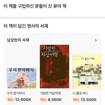
이 책을 구입하신 분들이 산 분야 책
이 책이 담긴 명사의 서재
남강한의 서재
우리 할아버지
기발한 자살여행
나 홀로 버스
10
12,600
10
8,550
10
13,500
%
%
%
원
원
원