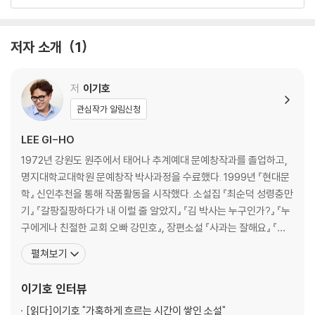
작가의 말
저자 소개
1
저
이기호
관심작가 알림신청
LEE GI-HO
1972년 강원도 원주에서 태어나 추계예대 문예창작과를 졸업하고,
명지대학교대학원 문예창작 박사과정을 수료했다. 1999년 『현대문
학』 신인추천을 통해 작품활동을 시작했다. 소설집 『최순덕 성령충만
기』 『갈팡질팡하다가 내 이럴 줄 알았지』 『김 박사는 누구인가?』 『누
구에게나 친절한 교회 오빠 강민호』, 장편소설 『사과는 잘해요』 『차
남들의 세계사』, 중편소설 『목양면 방화 사건 전말기』, 짧은 소설 『웬
펼쳐보기
만해선 아무렇지 않다』 『세 살 버릇 여름까지 간다』 『누가 봐도 연애
소설』 『눈감지 마라』 등을 펴냈다. 이효석문학상, 김승옥문학상, 한국
이기호
인터뷰
일보문학상, 황순원문학상, 노근리평화상
[읽다]
이기호 "가혹하게 흐르는 시간이 쌓인 소설"