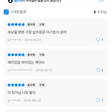
‘김 박사’가 누구인지, 기종 씨는 왜 두루마리 휴지를 무서워하는지, 삼촌은
클린봇
이 부적절한 글을 감지 중입니다.
설정
‘똥차’를 두고 어디로 갔는지…… 어쩌면 결코 이야기될 수 없을지도 모른
구매한줄평
추천순
다. 만약 ‘김 박사’의 정체 등에 대한 갑론을박이 벌어지는 어딘가에서 새로
운 이야기의 싹이 조심스럽게 고개 내미는 걸 발견한다면, 그것은 이야기
될 수 없는 삶이 스스로를 드러내는 숭고한 장면과 마주하는 셈이다.
종이책
구매
세상을 향한 가장 날카로운 이기호식 유머.
비트겐슈타인의 어투를 빌려서 말하는 것이 허용된다면, 다음과 같이 이야
e******t
2019.08.21.
1
기할 수밖에 없으리라. 이야기될 수 없는 것에 대해서는 침묵해야 한다. 삶
의 고유함은 이야기될 수 없고 다만 지시될 수 있을 따름이다. 이야기의 종
언과도 같은 삶의 여백에서 맞닥뜨리는 이야기의 기원. 어쩌면 이 지점이
종이책
구매
이기호의 소설이 이야기하고자 했던 ‘이야기의 운명’이 아니었을는지._김
재미있음 의미있는 책이다
동식(문학평론가)
c************7
2018.05.12.
1
우리를 혼란케 하고 있는 기억의 여백들이 사실은 삶에서 가장 빛났을 장
면을 가만히 가리키고 있다는 것이다. 작가가 말하려는 “이야기의 운명”이
종이책
구매
조금은 짐작된다.
이 작가님 너무 좋다
g*****8
2016.08.23.
1