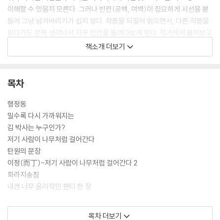
이해할 수 있을지 모른다. 그러나 빈칸(공백, 여백)이 집요하게 시선을 붙
들어 그냥 넘겨버리기가 쉽지 않다. 작품을 되짚어 읽으면서, 다른 작품을
읽다가도 문득 생각나서 자꾸 빈칸을 들여다보게 된다. 작가에게 물어보고
싶지만 “제발 상상 좀 하고 살아라”라며 감히 독자를 질타하던 목소리(「발
책소개 더보기
밑으로 사라진 사람들」 『최순덕 성령 충만기』)가 환청처럼 들린다.
목차
행정동
밀수록 다시 가까워지는
김 박사는 누구인가?
저기 사람이 나무처럼 걸어간다
탄원의 문장
이정(而丁)-저기 사람이 나무처럼 걸어간다 2
화라지송침
내겐 너무 윤리적인 팬티 한 장
해설. 이야기의 경계를 넘어, 이야기되지 않는 삶을 찾아서_ 김동식
목차 더보기