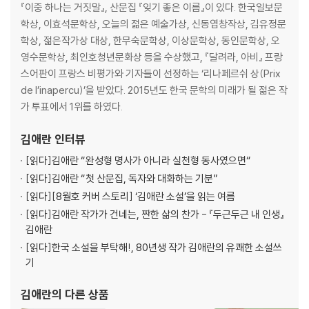
『이중 하나는 거짓말』, 산문집 『잊기 좋은 이름』이 있다. 한국일보문
학상, 이효석문학상, 오늘의 젊은 예술가상, 신동엽창작상, 김유정문
학상, 젊은작가상 대상, 한무숙문학상, 이상문학상, 동인문학상, 오
영수문학상, 최인호청년문화상 등을 수상했고, 『달려라, 아비』 프랑
스어판이 프랑스 비평가와 기자들이 선정하는 ‘리나페르쉬 상(Prix
de l’inapercu)’을 받았다. 2015년도 한국 문학의 미래가 될 젊은 작
가 투표에서 1위를 하였다.
김애란
인터뷰
[읽다]
김애란 “완성형 명사가 아니라 실천형 동사였으면“
[읽다]
김애란 “첫 산문집, 독자와 대화하는 기분”
[읽다]
[8월호 커버 스토리] ‘김애란 소설’을 읽는 여름
[읽다]
김애란 작가가 건네는, 짠한 삶의 찬가 - 『두근두근 내 인생』
김애란
[읽다]
한국 소설을 부탁해!, 80년생 작가 김애란의 유쾌한 소설쓰
기
김애란
의 다른 상품