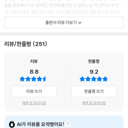
방향은 한 개의 의지를 가지고 있었다. 살아남는 것. 나무답게 번식하고 나
품을 발표해오기도 했지만, 지난해 출간한 첫 장편소설 『두근두근 내 인
무답게 죽는 것. 어떻게 죽는 것이 나무다운 삶인지는 알 수 없지만, 그런
생』으로 차세대 ‘젊은 작가’라는 수식어를 2010년대 대표 작가로 갈아치
게 종(種) 내부에 오랫동안 새겨져왔다는 것만은 분명했다. 고목은 장마
운 그녀다. 많은 사랑과 기대를 한 몸에 받으며 세번째 소설집 『비행운』(문
출판사 리뷰 더보기
내 몸을 틀었다. 끌려가는 건지 버티려는 건지 모를 몸짓이었다. 뿌리가 있
학과지성사, 2012)을 가지고 왔다. ‘비행운’은 새로운 삶을 동경하는 형식
는 것은 의당 그래야 한다는 듯, 순응과 저항 사이의 미묘한 춤을 췄다.
으로(飛行雲), 하지만 현실을 벗어나지 못하게 하는 연쇄적 불운(非幸
---pp.85~86 「물속 골리앗」 중에서
運)에 발목 잡힌 ‘우리들’의 이야기를 담고 있다. 문학평론가 박준석이 말
리뷰/한줄평
251
했듯 “김애란 소설은 우선 안부를 묻고 전하는 이야기, 말하자면 하이-스
“워 더 쭈어웨이 짜이날?”
토리hi-story라고 부를 수 있다. 이 안부에는 개인적인 소소한 안녕을 넘
“제 자리는 어디입니까?”
어선 어떤 윤리”를 가지고 동세대의 실존적 고민을 드러내며 살아남은 자
리뷰
한줄평
테이프가 철커덕 소리를 내며 저절로 뒷면으로 넘어간다. 짧은 사이. 명화
들에게 인사를 전한다. 친구처럼 곁에서 나의 이야기를 들어주러 온 듯 이
8.8
9.2
의 목소리가 들린다.
번 소설집에서도 김애란은 자신의 매력을 백분 발휘한다. 또한 좀더 많은
“리 쩌리 위안 마( 里)?”
세대와 공간을 아우르며 ‘확장’을 시도하기도 하는데, 그것은 김애란 ‘너
“여기서 멉니까?”
머’를 발견하게 하는 기회를 마련해줄 것이다.
리뷰 쓰기
한줄평 쓰기
용대는 조그맣게 “리 쩌리 위안 마?”라고 중얼거린 뒤 액셀러레이터를 밟
는다. 겨울밤. 아무도 신경 쓰지 않는 약속처럼, 나뭇가지에 끝끝내 매달려
김애란의 소설에서 대개 비행운의 꿈은 아이러니컬하게 구조화된다. 비행
혜택 및 유의사항
혜택 및 유의사항
있는 은행 몇 알이 방금 막 지나간 택시를 굽어보며, 떨어지지도 썩지도 못
운의 꿈을 꿀수록, 그러니까 비행운에 대한 동경이 핍절할수록, 비행운(非
한 채 몸을 떨고 있다.
幸運)의 악순환에 빠지게 된다. 이렇게 비행운(飛行雲)과 비행운(非幸
---p.168 「그곳에 밤 여기에 노래」 중에서
運) 사이의 속절없는 거리에서, 작가 김애란은 우리 시대의 의미심장한 서
AI가 리뷰를 요약했어요!