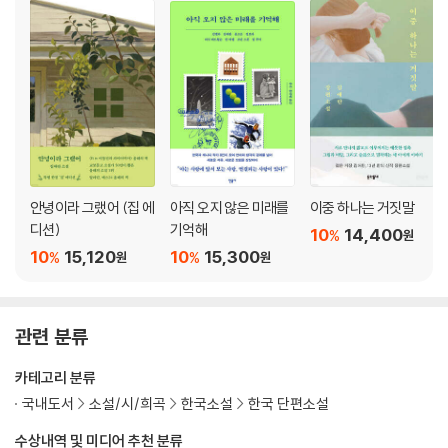
안녕이라 그랬어 (집 에
아직 오지 않은 미래를
이중 하나는 거짓말
디션)
기억해
10
14,400
%
원
10
15,120
10
15,300
%
%
원
원
관련 분류
카테고리 분류
국내도서
소설/시/희곡
한국소설
한국 단편소설
수상내역 및 미디어 추천 분류