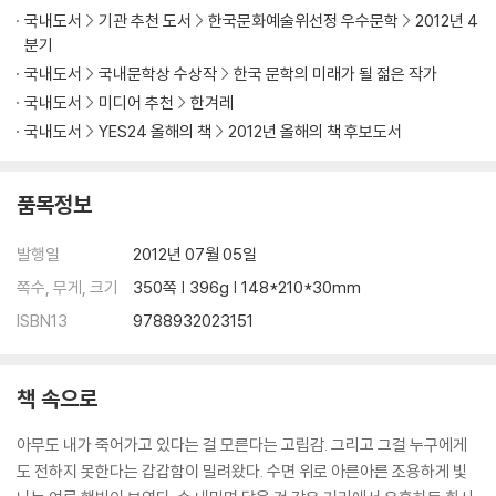
국내도서
기관 추천 도서
한국문화예술위선정 우수문학
2012년 4
분기
국내도서
국내문학상 수상작
한국 문학의 미래가 될 젊은 작가
국내도서
미디어 추천
한겨레
국내도서
YES24 올해의 책
2012년 올해의 책 후보도서
품목정보
발행일
2012년 07월 05일
쪽수, 무게, 크기
350쪽 | 396g | 148*210*30mm
ISBN13
9788932023151
책 속으로
아무도 내가 죽어가고 있다는 걸 모른다는 고립감. 그리고 그걸 누구에게
도 전하지 못한다는 갑갑함이 밀려왔다. 수면 위로 아른아른 조용하게 빛