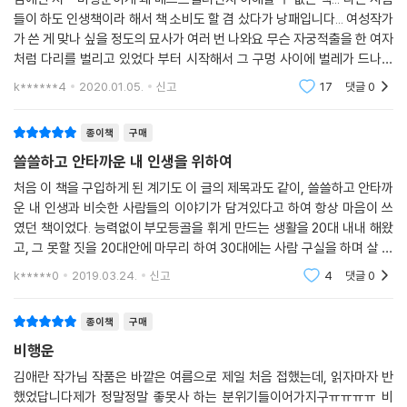
이 찾아왔다. 그리고 만약 그런‘기분’도 구매할 수 있는 거라면 그걸‘계속하
실린 작품 속 주인공들을 보면, 어쨌든 아직은 살아남은 외줄 위에 선 듯 아
김애란 저 - 비행운이게 왜 베스트셀러인지 이해할 수 없는 책... 다른 사람
고’싶다고 생각했다.
슬아슬하기만 한 사람들이다. 대학을 졸업하고도 변변한 일자리를 얻지 못
들이 하도 인생책이라 해서 책 소비도 할 겸 샀다가 낭패입니다... 여성작가
---p.212 「큐티클」 중에서
하거나, 취업을 했어도 만족할 수 없는 수준인, ‘이전에도 채무자 지금도 채
가 쓴 게 맞나 싶을 정도의 묘사가 여러 번 나와요 무슨 자궁적출을 한 여자
무자 좀더 나쁜 채무자’가 된 처지의 사람들. 한 번도 누구에게도 환영받아
처럼 다리를 벌리고 있었다 부터 시작해서 그 구멍 사이에 벌레가 드나든
“너 나 만나서 불행했니?”
보지 못한 삼십대 후반의 택시기사와 화장실과 동격으로 취급받는 화장실
다는 묘사까지... 꼭 그럴 필요가 있었나요? 그 묘사가 책 내용에 엄청 중요
k******4
2020.01.05.
신고
17
댓글
0
그러곤 곧장 자신의 행동을 후회했다. 저쪽에서 긴 침묵이 이어졌다. 초조
청소부. 그리고 주인공에 꿈속에서 등장하는 살아서도 “죽어서도 박스를
한 부분
해진 서윤이 황급히 변명하려는 찰나 경민이의 나직한 목소리가 들려왔다.
줍고 계”신 할머니. 자기 세대를 넘어 다른 세대까지, 김애란식의 함께 아
“아니.”
종이책
구매
파하기는 주인공들의 영역을 확대 심화하고 있다. 이러한 특징을 가리켜
“……”
쓸쓸하고 안타까운 내 인생을 위하여
문학평론가 우찬제는 “자신을 반성적으로 성찰하는 것으로부터 문제의 근
“그런 거 아니었어.”
원을 전면적으로 재탐사하려는 태도야말로 진정성의 벼리를 알게 한다. 인
처음 이 책을 구입하게 된 계기도 이 글의 제목과도 같이, 쓸쓸하고 안타까
“……”
간과 사회 구조의 양면을 전면적으로 성찰하면서 산문적 탐문을 새로이 하
운 내 인생과 비슷한 사람들의 이야기가 담겨있다고 하여 항상 마음이 쓰
“힘든 건 불행이 아니라…… 행복을 기다리는 게 지겨운 거였어.”
였던 책이었다. 능력없이 부모등골을 휘게 만드는 생활을 20대 내내 해왔
려는 상상력과 서사 윤리는, 이 소설집뿐만 아니라 이후의 소설집에 우리
---pp.276~277 「호텔 니약 따」 중에서
고, 그 못할 짓을 20대안에 마무리 하여 30대에는 사람 구실을 하며 살 것
가 더 많은 기대를 걸어도 좋을 것이라는 사실을 넓고 깊게 환기한다”고 말
이란 예상과 다르게 아직까지 밥벌이를 못하고 방안에 처박혀서, 하루하루
하고 있다.
k*****0
2019.03.24.
신고
4
댓글
0
저는 지난 10년간 여섯 번의 이사를 하고, 열 몇 개의 아르바이트를 하고,
늙어가는 엄마에
두어 명의 남자를 만났어요. 다만 그랬을 뿐인데. 정말 그게 다인데. 이렇게
막막하고 막막한 존재들_김애란식 비극의 향연
종이책
구매
청춘이 가버린 것 같아 당황하고 있어요. 그동안 나는 뭐가 변했을까. 그저
비행운
좀 씀씀이가 커지고, 사람을 믿지 못하고, 물건 보는 눈만 높아진, 시시한
『비행운』에 등장하는 인물들은 어쩐지 불행하기만 하다. 새벽 1시 아무도
어른이 돼버린 건 아닌가 불안하기도 하고요. 이십대에는 내가 뭘 하든 그
김애란 작가님 작품은 바깥은 여름으로 제일 처음 접했는데, 읽자마자 반
없는 재개발 지역의 건물 잔해 위에서 양수가 터져 돌무덤에 주저앉게 된