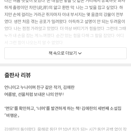
나는 여름 햇빛이 보였다. 손 내밀면 닿을 것 같은 거리에서 유혹하듯 화사
하게 출렁이던 차안(此岸)의 얇고 환한 막. 나는 그 빛을 잡고 싶었다. 하
지만 손에 걸리는 거라곤 쥐자마자 이내 부서지는 몇 움큼의 강물이 전부
였다. 생전 처음 겪는 공포가 밀려왔다. 아득하고 설명이 안 되는 두려움이
었다. 나는 점점 가라앉고 있었다. 더 이상 버티기가 힘들었다. 그런데 그때
누가 내 손을 잡는 게 느껴졌다. 순간 있는 힘을 다해 그 팔을 잡았다. 어디
서 그런 힘이 나오는지 알 수 없었다.
---p.41 「너의 여름은 어떠니」 중에서
책 속으로 더보기
A구역은 세상만사를 삼킨 심연처럼 시커먼 아가리를 벌린 채 시치미를 떼
고 있었다. 그곳은 한없이 깊고 어두워 보였다. 방 안으로 검은 나방 한 마
출판사 리뷰
리가 후드득 들어왔다. 나는 멍하니 입을 벌린 채 서 있었다. 형광등 주위로
나방이 어지럽게 푸드득 날아다녔다.
언니이고 누나이며 친구 같은 작가, 김애란
---p.75 「벌레들」 중에서
여름밤, 선물처럼 보내온 나의 안부!
나무는 대낮에도 검은 실루엣을 드리우며 서 있었다. 이국의 신처럼 여러
‘면모’를 확인하고, ‘너머’를 발견하게 하는 책! 김애란의 세번째 소설집
개의 팔을 뻗은 채, 두 눈을 감고 ─ 그것은 동쪽으로 누웠다 서쪽으로 휘기
『비행운』
를 반복했다. 그리고 바람이 불 때마다 포식자를 피하는 물고기 떼처럼 쏴
아아 움직였다. 천 개의 잎사귀는 천 개의 방향을 가지고 있었다. 천 개의
김애란이 돌아왔다. 올해로 등단 만 10년 차가 되는 시간 동안 공백 없이 작