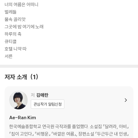
너의 여름은 어떠니
“여러 편에서 김애란은 막막하고 아득한 심연처럼 결말을 구성”하며 “막
벌레들
막함의 광장 공포 내지는 불안을 매우 극적인 구성적 상징을 획득”하는데,
물속 골리앗
이 점이 바로 “소설집 『비행운』을 관통하는 공통된 서사 문법”이다 이제
그곳에 밤 여기에 노래
우리는 이렇게 ‘김애란식 비극’이라는 독보적인 한 장르를 갖게 되었다.
하루의 축
큐티클
호텔 니약 따
서른
저자 소개
1
저
김애란
관심작가 알림신청
Ae-Ran Kim
한국예술종합학교 연극원 극작과를 졸업했다. 소설집 『달려라, 아비』
『침이 고인다』 『비행운』 『바깥은 여름』, 장편소설 『두근두근 내 인생』