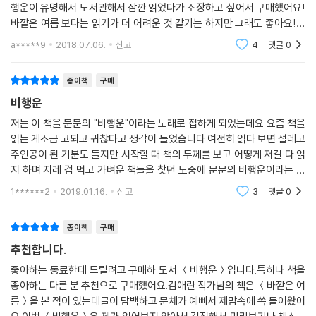
게 다 과정인 것 같았는데, 이제는 모든 게 결과일 따름인 듯해 초조하네요.
했었답니다제가 정말정말 좋못사 하는 분위기들이어가지구ㅠㅠㅠㅠ 비
임부나 크레인 위에서 체불 임금을 요구하다 실족사한 아버지에 이어 어머
행운이 유명해서 도서관해서 잠깐 읽었다가 소장하고 싶어서 구매했어요!
언니는 나보다 다섯 살이나 많으니까 제가 겪은 모든 일을 거쳐갔겠죠? 어
니마저 당뇨 쇼크로 잃고 세상을 집어삼킬 듯한 홍수로 뒤덮인 흙탕물 속
바깥은 여름 보다는 읽기가 더 어려운 것 같기는 하지만 그래도 좋아요!앞
떤 건 극복도 했을까요? 때로는 추억이 되는 것도 있을까요? 세상에 아무
에서 사투를 벌이는 소년, 그리고 첫사랑 때문에 발 들인 다단계 집단에 학
으로도 작가님 책은 계속 믿고 구매할 것 같아요 ㅎㅎ 오랜 여운이 남는 책
것도 아닌 것은 없는데. 다른 친구들은 무언가 됐거나 되고 있는 중인 것 같
a*****9
2018.07.06.
신고
4
댓글
0
원 제자를 끌어들이는 주인공 등 작가는 점점 상황이 나빠지기만 하는 존
이에용
은데. 저 혼자만 이도 저도 아닌 채, 아무것도 아닌 것이 되어가고 있는 건
재상을 극적으로 서사화하면서, 비극적인 것에 몰입하고 있다. 이런 비극
아닐까 불안해져요. 아니, 어쩌면 이미 아무것도 아닌 것보다 더 나쁜 것이
에의 몰입은 무엇보다 진정한 소통이 어려운 우리 시대의 우울과 소외를
종이책
구매
되어 있는지도 모르고요.
자기 스타일로 혁파하면서, 가장 감동적이면서도 의미심장한 이야기로 진
비행운
---pp.293~294 「서른」 중에서
정한 소통의 자장을 넓고 깊게 하고 있다. 그러면서 김애란은 잊지 않고 그
저는 이 책을 문문의 "비행운"이라는 노래로 접하게 되었는데요 요즘 책을
렇게 행복을 기다리느라 지겨웠던, 비행운과 맞씨름을 하느라 힘들었을 친
읽는 게조금 고되고 귀찮다고 생각이 들었습니다 여전히 읽다 보면 설레고
무언가 나를 지나갔는데 그게 뭔지 모르겠다.
구들에게 행운을 빌어준다. 다시 김애란 소설의 미덕이 발휘되는 지점이
주인공이 된 기분도 들지만 시작할 때 책의 두께를 보고 어떻게 저걸 다 읽
당신도 보았느냐고
다. “여러 편에서 김애란은 막막하고 아득한 심연처럼 결말을 구성”하며
지 하며 지레 겁 먹고 가벼운 책들을 찾던 도중에 문문의 비행운이라는 노
손가락을 들어 하늘을 가리키지만
“막막함의 광장 공포 내지는 불안을 매우 극적인 구성적 상징을 획득”하는
래를 듣고 노래의 가사 인용을 이 책에서 했다고 해 구매해서 읽어 보았는
1******2
2019.01.16.
신고
3
댓글
0
그것은 이미 그곳에 없다.
데, 이 점이 바로 “소설집 『비행운』을 관통하는 공통된 서사 문법”이다 이
데요 단편이
제 우리는 이렇게 ‘김애란식 비극’이라는 독보적인 한 장르를 갖게 되었다.
무언가 나를 지나갔는데 그게 뭔지 몰라서
종이책
구매
이름을 짓는다.
추천합니다.
여러 개의 문장을 길게 이어서
좋아하는 동료한테 드릴려고 구매하 도서 ＜비행운＞입니다.특히나 책을
누구도 한 번에 부를 수 없는 이름을.
좋아하는 다른 분 추천으로 구매했어요.김애란 작가님의 책은 ＜바깥은 여
기어코 다 부르고 난 뒤에도 여전히 알 수 없어