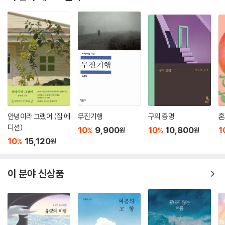
이 분야 베스트셀러
안녕이라 그랬어 (집 에
무진기행
구의 증명
혼
디션)
10
9,900
10
10,800
1
%
%
원
원
10
15,120
%
원
이 분야 신상품