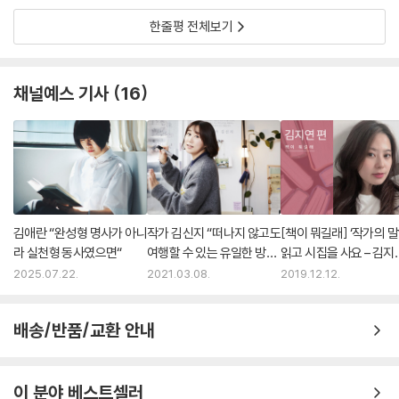
한줄평 전체보기
채널예스 기사
16
김애란 “완성형 명사가 아니
작가 김신지 “떠나지 않고도
[책이 뭐길래] ‘작가의 말
라 실천형 동사였으면“
여행할 수 있는 유일한 방
읽고 시집을 사요 – 김지
법”
편
2025.07.22.
2021.03.08.
2019.12.12.
배송/반품/교환 안내