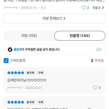
름＞을 본 적이 있는데글이 담백하고 문체가 예뻐서 제맘속에 쏙 들어왔어
한 번 더 불러보게 만드는 그런 이름을.
요.이번 ＜비행운＞은 제가 읽어보지 않아서 걱정해서,미리보기나 책소개
를 통해서 잠깐 봤는데여자분들에게 추천해도 좋은 책인거 같더라구요~
s******9
2018.01.10.
신고
2
댓글
0
나는 그게 소설의 구실 중 하나였으면 좋겠다.
표지도 깔끔하고 예뻐
리뷰 전체보기
"서른"의 한 장면은 내 가족, Y의 일기에서 시작되었다.
그녀에게 고마움을 전한다.
--- 「작가의 말」중에서
리뷰
105
한줄평
146
클린봇
이 부적절한 글을 감지 중입니다.
설정
구매한줄평
추천순
종이책
구매
김애란작가님!♡♡♡♡♡♡
j*******3
2020.02.27.
3
종이책
구매