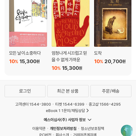
모든 날이 소중하다
엄청나게 시끄럽고 믿
도착
을 수 없게 가까운
10
15,300
10
20,700
%
%
원
원
10
15,300
%
원
로그인
최근 본 상품
주문/배송
고객센터 1544-3800
티켓 1544-6399
중고샵 1566-4295
eBook 1:1문의/채팅상담
예스이십사(주) 사업자 정보
이용약관
개인정보처리방침
청소년보호정책