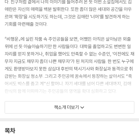
다. 친구처럼 곁에서 나의 이야기를 들어주러 온 듯 이번 소설집에서도 김
애란은 자신의 매력을 백분 발휘한다. 또한 좀더 많은 세대와 공간을 아우
르며 ‘확장’을 시도하기도 하는데, 그것은 김애란 ‘너머’를 발견하게 하는
기회를 마련해줄 것이다.
『비행운』에 실린 작품 속 주인공들을 보면, 어쨌든 아직은 살아남은 외줄
위에 선 듯 아슬아슬하기만 한 사람들이다. 대학을 졸업하고도 변변한 일
자리를 얻지 못하거나, 취업을 했어도 만족할 수 없는 수준인, ‘이전에도 채
무자 지금도 채무자 좀더 나쁜 채무자’가 된 처지의 사람들. 한 번도 누구에
게도 환영받아보지 못한 삼십대 후반의 택시기사와 화장실과 동격으로 취
급받는 화장실 청소부. 그리고 주인공에 꿈속에서 등장하는 살아서도 “죽
어서도 박스를 줍고 계”신 할머니. 자기 세대를 넘어 다른 세대까지, 김애
란식의 함께 아파하기는 주인공들의 영역을 확대 심화하고 있다.
진정한 소통이 어려운 우리 시대의 우울과 소외를 자기 스타일로 혁파하면
책소개 더보기
서, 가장 감동적이면서도 의미심장한 이야기로 진정한 소통의 자장을 넓고
깊게 하고 있다. 그러면서 김애란은 잊지 않고 그렇게 행복을 기다리느라
지겨웠던, 비행운과 맞씨름을 하느라 힘들었을 친구들에게 행운을 빌어준
목차
다. 다시 김애란 소설의 미덕이 발휘되는 지점이다.