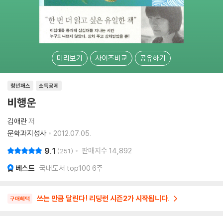
미리보기
사이즈비교
공유하기
청년패스
소득공제
비행운
김애란
저
문학과지성사
2012.07.05.
9.1
판매지수
14,892
251
베스트
국내도서 top100 6주
쓰는 만큼 달린다! 리딩런 시즌2가 시작됩니다.
구매혜택