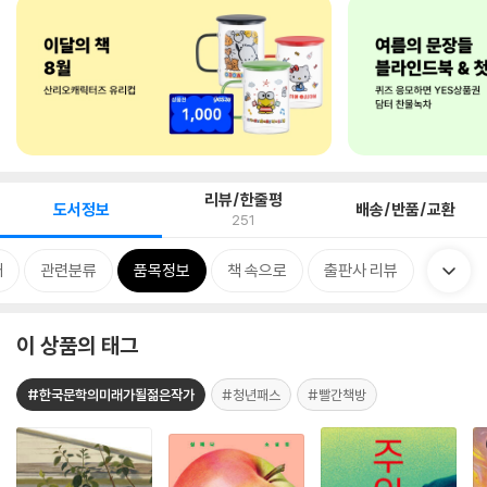
리뷰/한줄평
도서정보
배송/반품/교환
251
개
관련분류
품목정보
책 속으로
출판사 리뷰
이 상품의 태그
#한국문학의미래가될젊은작가
#청년패스
#빨간책방