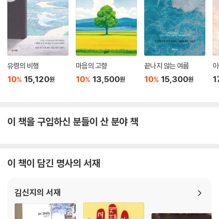
유령의 비행
마음의 고향
끝나지 않는 여름
아
10
15,120
10
13,500
10
15,300
1
%
%
%
원
원
원
이 책을 구입하신 분들이 산 분야 책
이 책이 담긴 명사의 서재
김신지의 서재