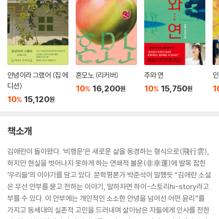
안녕이라 그랬어 (집 에
혼모노 (리커버)
주와 연
인
디션)
10
16,200
10
15,750
1
%
%
원
원
10
15,120
%
원
책소개
김애란이 돌아왔다. ‘비행운’은 새로운 삶을 동경하는 형식으로(飛行雲),
하지만 현실을 벗어나지 못하게 하는 연쇄적 불운(非幸運)에 발목 잡힌
‘우리들’의 이야기를 담고 있다. 문학평론가 박준석이 말했듯 “김애란 소설
은 우선 안부를 묻고 전하는 이야기, 말하자면 하이-스토리hi-story라고
부를 수 있다. 이 안부에는 개인적인 소소한 안녕을 넘어선 어떤 윤리”를
가지고 동세대의 실존적 고민을 드러내며 살아남은 자들에게 인사를 전한