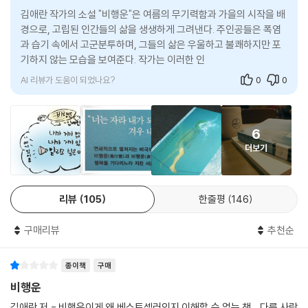
사 단층을 마련하고, 감동적인 이야기 그물을 짠다. 그 이야기 궤적을 통해
현대의 복잡하고 거대한 시스템이 정적(靜的)으로 평화롭게 돌아갈 때,
김애란 작가의 소설 "비행운"은 여름의 무기력함과 가을의 시작을 배
우리는 2010년대 소설의 가장 진실한 숨결과 교감하는 행운을 누리게 된
그 무탈함이 주는 이상한 압도, 안심, 혹은 아름다움 같은 것이 공항에는 있
경으로, 고립된 인간들의 삶을 생생하게 그려낸다. 주인공들은 폭염
다. _우찬제(문학평론가, 서강대학교 국문과 교수)
과 습기 속에서 고군분투하며, 그들의 삶은 우울하고 불쾌하지만 포
었다. 사람들은 그걸 길게 뻗은 고속철도나 우아한 현수교, 송전탑에서도
기하지 않는 모습을 보여준다. 작가는 이러한 인간 군상들이 겪는 고
느꼈다. 시커먼 타이어 자국이 밴 활주로 사이로 휘이? 시원한 가을바람이
니가 아프니 나도 아프다 ― 김애란과 나의 커먼센스
립과 고뇌를 통해 삶의 연속성과 행복의 의
지나갔다. 정차된 항공기들은 모두 앞바퀴에 턱을 괸 채 눈을 감고 그 바람
을 느끼고 있었다. 어느 나라에서 불어와 어떤 세계로 건너갈지 모르는 바
AI 리뷰가 도움이 되었나요?
0
0
김애란은 굳이 말로 설명하지 않아도 나의 고통을 이해해줄 듯한 큰 공감
람이었다. 몇몇 항공기는 탑승동 그늘에 얌전히 머리를 디민 채 졸거나 사
을 불러일으키는 ‘친구’ 같은 작가다. 그녀가 구사하는 어느 대목에서는 마
색 중이었다. 관제탑 너머론 이제 막 지상에서 발을 떼 비상하고 있는 녀석
치 같은 통점을 갖고 태어난 쌍둥이 같다는 느낌을 주기도 한다. ‘이십대’의
도 있었다. 딴에는 혼신의 힘을 다해 중력을 극복하는 중일 테지만 겉으로
6
고시원 생활, ‘아이-노인’의 생로병사를 통해서 타인을 배려하고 함께 아
는 침착하고 여유로워 보였다. 얼마 뒤 녀석이 지나간 자리에 안도의 긴 한
더보기
파하며 상처를 치유하려던 서사적 태도는 작가 스스로 서른을 훌쩍 넘어서
숨 자국이 드러났다. 사람들이 비행운이라 부르는 구름이었다.
는 동안 진정한 자기 반성을 수행하는 ‘성장’을 겪는다. 이십대에서 삼십대
---p.176 「하루의 축」 중에서
로 시간이 지나는 동안 그만큼 그의 작품이, 또 그 스스로가 품이 넓어졌다.
리뷰
105
한줄평
146
이것은 분명 김애란의 미덕이고 김애란식 기품이다. 서른의 품격을 갖추었
몇백 원 더 비싸지만 부드러운 국산콩 두부를 먹고, 호기심에 일반 생리대
달까. 그러한 성숙의 막막한 심연을 성찰하려고 한 서사적 수고의 결과가
보다 두 배는 비싼 유기농 소재의 패드를 써보기도 했다. 처음에는 좀 죄책
구매리뷰
추천순
바로 세번째 소설집에 고스란히 담겼다.
감이 들었다. 생필품을 절약하지 않으면 돈 모으기가 힘든데. 씀씀이가 커
눈만 높아진 게 아닌가 싶어서였다. 하지만 변기에 앉아 화장지를 끊을 때
그런데 이번 소설집에서 겪는 성장통은 좀더 강력하다. 살아남은 자는 슬
종이책
구매
마다, 부드러운 두부 조직이 식도를 건드릴 때마다 전에 없던 설렘과 만족
프다고 했던가. 오직 운이 좋아서 좀더 살아남았다고 했던가. 『비행운』에
비행운