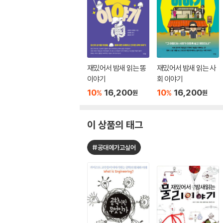
재밌어서 밤새 읽는 똥
재밌어서 밤새 읽는 사
이야기
회 이야기
10
16,200
10
16,200
%
%
원
원
이 상품의 태그
#공대에가고싶어