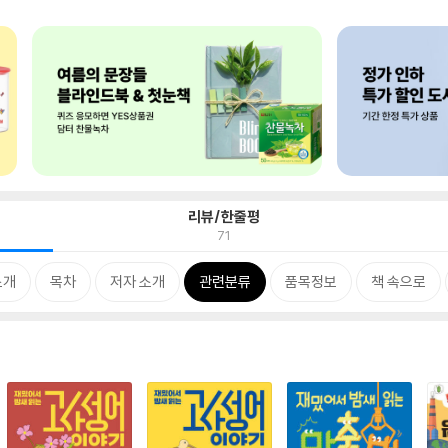
리뷰/한줄평
71
소개
목차
저자 소개
관련분류
품목정보
책 속으로