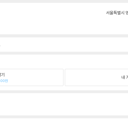
서울특별시 영
.
팔기
내 
200원