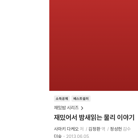
소득공제
베스트셀러
재밌밤 시리즈
재밌어서 밤새읽는 물리 이야기
사마키 다케오
저
김정환
역
정성헌
감수
더숲
2013.06.05.