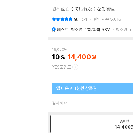
원서
面白くて眠れなくなる物理
9.1
판매지수
5,016
71
베스트
청소년 수학/과학
53위
청소년 to
16,000
원
10
14,400
YES포인트
앱 다운 시 1천원 상품권
결제혜택
종이책
14,400