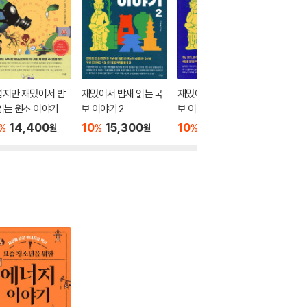
섭지만 재밌어서 밤
재밌어서 밤새 읽는 국
재밌어서 밤새 읽는 국
무섭지만
읽는 원소 이야기
보 이야기 2
보 이야기 1
새 읽는
기
14,400
10
15,300
10
15,300
10
1
%
%
%
%
원
원
원