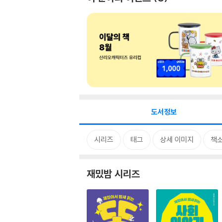
도서정보
시리즈
태그
상세 이미지
책
재밌밤 시리즈