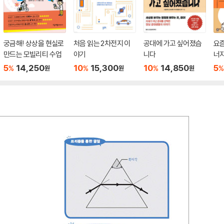
궁금해! 상상을 현실로
처음 읽는 2차전지 이
공대에 가고 싶어졌습
요즘
만드는 모빌리티 수업
야기
니다
너
5
14,250
10
15,300
10
14,850
5
%
%
%
%
원
원
원