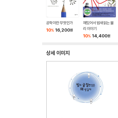
공학이란 무엇인가
재밌어서 밤새읽는 물
리 이야기
10
16,200
%
원
10
14,400
%
원
상세 이미지