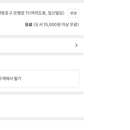
등포구 은행로 11(여의도동, 일신빌딩)
변경
유료
(도서 15,000원 이상 무료)
가게에서 팔기