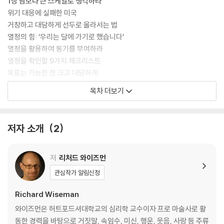
1장 남보다 큰 스케일로 생각하라
위기 대응에 실패한 미국
거창하고 대담하게 선두로 올라서는 법
열정의 힘: ‘우리는 달에 가기로 했습니다’
열정을 활용하여 동기를 부여하라
열정을 확인할 9가지 체크리스트
목표는 가능한 한 크고 대담하게
오늘을 여러분 인생에서 가장 중요한 날로 만들어라
목차 더보기
당신만의 우주 경쟁을 시작하라
2장 혁신적으로 문제를 돌파하라
저자 소개
2
상상에서 혁신으로
달 탐사 로켓을 발사할 가장 창의적인 방식
어느 천재 과학자가 내놓은 무모하지만 기발한 발상
저
리처드 와이즈먼
혁신, 지구상에 존재하지 않던 아이디어 만들기
관심작가 알림신청
안정감이라는 유혹에 저항하라
적을수록 좋다
Richard Wiseman
쉬면서 일한다
와이즈먼은 허트포드셔대학교의 심리학 교수이자 프로 마술사로 활
동한 경력을 바탕으로 거짓말, 속임수, 미신, 행운, 웃음, 사랑 등 주류