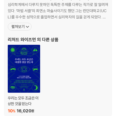
3장 자신감을 통해 기적을 만들어내라
심리학계에서 다루지 못하던 독특한 주제를 다루는 작가로 잘 알려져
최종 선발된 7인의 어벤져스
있다. ‘마법 서클’의 최연소 마술사이기도 했던 그는 런던대학교(UC
어벤져스들의 호위무사
L)를 우수한 성적으로 졸업하면서 심리학자의 길을 걷게 되었다. 그
평균 나이 26세의 평범한 사람들이 만들어낸 기적
후 에든버러대학교에서 심리학 박사학위를 취득했고, 20년 동안 허
펼쳐보기
자신을 믿어야 성공한다
트포드셔대학교 연구수석을 지냈다. 2005년 영국과학진흥재단의
작은 성공을 여러 번 경험하라
일반부문 의장을 역임했고 왕립협회, 왕립예술협회, 왕립연구소 초
리처드 와이즈먼
의 다른 상품
자신에게 최면 걸기
빙 강사이기도 하다. 구글, 마이크로소프트, 캘리포니아공
장밋빛 유리창을 통해 과거를 들여다보라
나만의 히어로 찾기
4장 실패하더라도 깨끗이 받아들여라
적색경보
실패를 솔직하게 드러내는 일의 중요성
실패에 관대해져야 모험이 가능하다
우주비행사 챌린지 과제 1
우주비행사 챌린지 과제 2
우리는 모두 조금은 이
상상 속 친구에게 편지 써보기
상한 것을 믿는다
마법의 단어 외우기
10
16,020
%
원