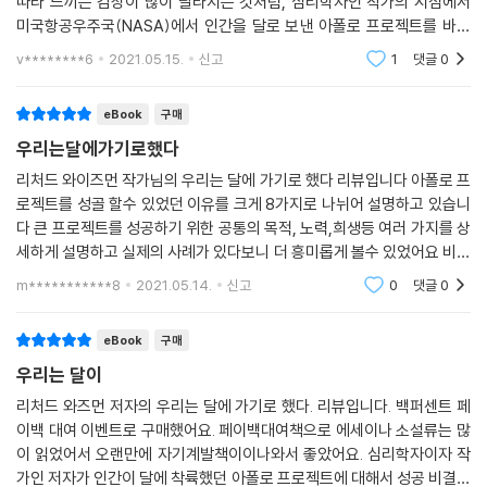
따라 느끼는 감상이 많이 달라지는 것처럼, 심리학자인 작가의 시점에서
하다. 여러 심리학 연구는 던의 말이 옳았음을 증명한다. 콧물감기와 인후
4. 자기 반성: 실패를 되돌아보는 자기 반성을 통해 자기를 계발해나가야
미국항공우주국(NASA)에서 인간을 달로 보낸 아폴로 프로젝트를 바라
염이 전염되는 것처럼, 감정과 태도도 전염될 수 있다. 남을 격려하고 힘을
한다. 실패하더라도 깨끗이 받아들이면, 그로부터 교훈을 얻을 수 있다.
보는 관점이 나름 흥미롭고 신선했습니다. 대략적인 큰 카테고리로 도서의
주는 낙관주의자와 함께 시간을 보내면 갑자기 더 열정적이고 긍정적인 기
v********6
2021.05.15.
신고
1
댓글
0
내용을 훑어보자면
분이 든다.
5. 책임감: 각자 개인의 위치에서 책임을 다하는 성실성이 모여 성공의 기
--- p.112
eBook
구매
반이 된다. 책임감 있고 성실하게 행동하게 만드는 기술을 전수한다.
우리는달에가기로했다
우주비행사 켄 매팅리는 아폴로 계획 후반부에 우주선이 발사되기 전에 며
6. 용기: 일단 한번 밀어붙여 보는 행동력에 대해 다룬다. 불안과 공포에 맞
리처드 와이즈먼 작가님의 우리는 달에 가기로 했다 리뷰입니다 아폴로 프
칠 동안 밤마다 발사대에 가서 자신을 달로 데려다줄 로켓의 다양한 부품
서 행동에 옮길 때 결실을 맺는다.
로젝트를 성골 할수 있었던 이유를 크게 8가지로 나뉘어 설명하고 있습니
들을 살펴봤다. 그는 새턴 V의 각 부분의 설계와 제작, 점검에 관여한 수천
다 큰 프로젝트를 성공하기 위한 공통의 목적, 노력,희생등 여러 가지를 상
명의 사람들에 관해 자주 생각했다. 어느 날 밤, 엘리베이터를 타고 발사 타
7. 준비성: 위기 상황에 미리 대비하는 마인드셋을 알려준다. 최악의 상황
세하게 설명하고 실제의 사례가 있다보니 더 흥미롭게 볼수 있었어요 비단
워 상층부로 올라간 매팅리는 열려 있는 출입구 앞까지 가게 되었다. 그는
에 대비하여 미리 준비해두면, 최고의 성과를 거둘 수 있다는 내용이다.
공동이 아니라 개인의 자기계발에도 큰 영향을 중수 있는 책이라는 생각이
m***********8
2021.05.14.
신고
0
댓글
0
출입구를 지나 파이프와 케이블, 각종 배선으로 가득찬 커다란 방으로 들
드네요 잘 읽
어갔다. 그 안에 혼자 있던 기술자가 매팅리를 알아봤고, 두 사람은 임무에
8. 융통성: 유연한 마인드셋을 장착하는 법을 가르쳐준다. 예상치 못한 우
수반되는 위험에 관해 잡담을 나누기 시작했다. 대화 중에 기술자가 자기
eBook
구매
여곡절 앞에서 유연하게 대처할 수 있는 상황 대응력을 갖추게 된다.
는 이 로켓이 몇 개의 부품으로 이루어져 있는지 모른다고 말했다. 그는 엄
우리는 달이
청난 양의 연료가 어떻게 지구 중력에서 탈출하는 데 필요한 힘을 만들어
평균 연령 26세, 블루칼라 출신
리처드 와즈먼 저자의 우리는 달에 가기로 했다. 리뷰입니다. 백퍼센트 페
내는지, 항행 시스템이 어떻게 우주선을 달로 인도하는지도 잘 몰랐다. 매
이백 대여 이벤트로 구매했어요. 페이백대여책으로 에세이나 소설류는 많
아폴로 마인드셋이 만들어낸 기적 같은 성공 스토리
팅리는 당연히 걱정이 되기 시작했다. 하지만 곧이어 그 기술자는 이 앞에
이 읽었어서 오랜만에 자기계발책이이나와서 좋았어요. 심리학자이자 작
있는 패널은 전적으로 자기 책임이라고 말했다. 패널 안에 들어간 복잡한
가인 저자가 인간이 달에 착륙했던 아폴로 프로젝트에 대해서 성공 비결을
리처드 와이즈먼은약 8년에 걸친 NASA 달 착륙 프로젝트를 되돌아보며,