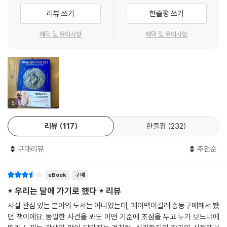
8가지 성공 비결
--- p.84
리뷰 쓰기
한줄평 쓰기
- 아마존 독자 Jon B
아폴로 계획은 미국의 국운을 건 초대형 프로젝트였다. 1960년대 내내 미
당시 일부 과학자들은 우주 탐사가 인체에 끔찍한 영향을 미칠 수도 있다
혜택 및 유의사항
혜택 및 유의사항
국인 모두 하나의 목표를 바라보게 한 이 계획은 2020년대에 접어든 지금
우리가 비록 10년 안에 인류를 발에 딛게 할 열정을 얻어내야 할 대통령은
고 우려했다. 어떤 과학자는 무중력 상태가 되면 우주비행사의 안구가 일
도 여러 시사점을 준다. 리처드 와이즈먼이 제시하는 8가지 마인드셋(열
아닐지라도, 우리 모두는 우리 인생 속에서 커리어에서든지 관계에서든지
그러지고, 물이나 음식을 삼킬 수 없고, 계속 구토할 거라고 예상했다. 그래
정, 혁신, 자기 확신, 자기 반성, 책임감, 용기, 준비성, 융통성)은 성공의 필
열정과 성취를 좇는 존재다. 또 우리는 무중력 상태에서 생사를 오가며 공
서 머큐리 계획 관리자들은 신체 조건이 최상인 이들을 모집하기 위해 후
요조건이다.
학적 해결책과 가설을 찾아야 하는 우주비행사는 아니지만, 우리 인생은
보들의 몸 구석구석을 조사했다. 그 과정에서 후보들은 눈알을 빙글빙글
만일의 사태를 대비하는 준비성과 융통성을 늘 필요로 한다. 리처드 와이
돌리기도 하고, 소리가 차단된 칠흑같이 어두운 방에서 몇 시간씩 보내기
1. 열정: 팀원 모두를 몰입하게 하는 열정의 힘을 뜻한다. 그리고 성공하려
즈먼은 아폴로호 성공의 비밀이 닐 암스트롱과 같은 잘 알려진 선수뿐만
5
도 하고, 엄청난 속도로 회전하기도 했다. 이렇게 고도로 까다로운 검사 중
면 남보다 큰 스케일로 생각하고 가장 먼저 시작하라고 조언한다.
아니라 뒤에서 묵묵히, 그리고 열심히 일한 이들에게 달려 있다고 보았다.
간중간에 얼음물에 발을 얼마나 오래 담글 수 있는지, 기진맥진해지기 전
리뷰
117
한줄평
232
이들에 대한 인터뷰는 신선하면서도 영감을 준다.
에 풍선을 몇 개나 터뜨릴 수 있는지 같은 조금 쉬운 과제도 섞여 있었다.
2. 혁신: 혁신이란 창의적으로 문제를 해결하는 마인드셋이다. NASA의
- 아마존 독자 Kimberly
--- p.91
어느 젊은 엔지니어가 달로 로켓을 쏘아올릴 창의적인 아이디어를 낸 것은
구매리뷰
추천순
순전히 우연이었다.
‘친한 친구’와의 대화는 여러분이 자신에게 어떤 식으로 얘기해야 하는지
eBook
구매
알려준다. 미래에 대한 비관적인 견해를 받아들이지 말고 훨씬 현실적이
3. 자기 확신: 신뢰를 통해서 뛰어난 성과를 내는 비법을 말한다. 통솔력 있
* 우리는 달에 가기로 했다 * 리뷰
고, 힘이 되고, 친절한 태도를 취하는 것이다. 이런 태도는 또 다른 사람들
는 리더로부터 자신감을 부여받은 팀원이 어떻게 자기 능력보다 더 큰 결
의 지나치게 비판적인 의견으로부터 자신을 보호하는 데도 도움이 된다. 1
사실 관심 있는 분야의 도서는 아니었는데, 페이백이길래 충동구매해서 봤
과를 내는가를 보여준다.
7세기의 영국 시인 존 던은 “세상 그 누구도 섬이 아니다”라는 말로 유명
던 책이에요. 동일한 사건을 봐도 어떤 기준에 초점을 두고 누가 보느냐에