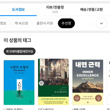
리뷰/한줄평
도서정보
배송/반품/교환
349
정보
책 속으로
출판사 리뷰
추천평
이 상품의 태그
#크레마클럽에있어요
니체의 초월자
오디세이아
내면 근력
독