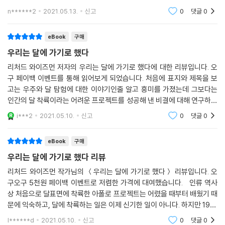
전자제품을 완전히 이해하고 완벽하게 작동하는지 확인하는 게 그의 일이
8가지로 압축해서 풀어쓴 책인데, 실생활에도 유용하다고 하나 그렇게까
비전 수립부터 문제 해결까지 조직 운영의 전 과정에서 필요한 8가지 마인
n******2
2021.05.13.
신고
0
댓글
0
었다. 기술자는 이 패널에 관한 한, 프로젝트가 자기 때문에 실패하는 일은
지.. 유용하진 않았
드셋을 분석했다. 이제껏 누구도 주목하지 않은 평범한 NASA 지상 근무
없을 거라고 매팅리에게 장담했다. 그 순간 매팅리는 프로젝트에 관여한
자들과의 생생한 인터뷰를 통해 사례를 구축하고 새로운 인사이트를 발견
eBook
구매
수많은 사람이 이와 똑같이 책임 의식을 지니고 있었기 때문에 아폴로 계
했다. 그리고 우리에게 불가능한 일은 없다고 독려하는 이 책은 성공의 과
우리는 달에 가기로 했다
획이 성공할 수 있었음을 깨달았다.
학을 담고 있다.
--- p.163
리처드 와이즈먼 저자의 우리는 달에 가기로 했다에 대한 리뷰입니다. 오
구 페이백 이벤트를 통해 읽어보게 되었습니다. 처음에 표지와 제목을 보
이 책에 담긴 자기계발의 비법은 당신의 커리어뿐만 아니라 인생의 모든
고는 우주와 달 탐험에 대한 이야기인줄 알고 흥미를 가졌는데 그보다는
미래는 늘 불확실하므로 새로운 프로젝트를 시작하더라도 계획대로 진행
실전 상황에서 활용 가능하다. 당신이 스타트업 신사업에 뛰어들고 싶다거
인간의 달 착륙이라는 어려운 프로젝트를 성공해 낸 비결에 대해 연구하는
되지 않을 수도 있다. 역경 앞에서 끈기 있게 버티는 것도 중요하지만, 쉬면
나, 혹은 이직, 결혼, 출산, 승진, 자격증, 심지어 귀농을 준비한다고 해도
심리학자의 글이었습니다. 달 착륙 하면 일단 과학 기술 발전 외에는 딱히
서 다음을 기약하는 게 더 현명한 시기에 계획에 집착하면서 무리하게 진
i***2
2021.05.10.
신고
0
댓글
0
반드시 만나게 될, 세상 모든 프로젝트가 직면하고야 마는 난관과 기회에
생각 해 본 적 없
행하지 않는 것도 중요하다. 아폴로 프로그램은 앞으로 나아가는 가장 좋
대한 이야기가 모두 들어 있다. 이 책에서 가르쳐주는 8가지 기술은 당신
은 방법에 대한 완벽한 본보기를 제공한다.
eBook
구매
이 꿈꾸던 당신만의 달에 발을 디디도록 도와줄 것이다.
--- p.221
우리는 달에 가기로 했다 리뷰
리처드 와이즈먼 작가님의 ＜우리는 달에 가기로 했다＞ 리뷰입니다. 오
이 책에서 나는 우주비행관제센터의 놀라운 성과를 뒷받침한다고 생각되
구오구 5천원 페이백 이벤트로 저렴한 가격에 대여했습니다. 인류 역사
는 여덟 가지 심리적 원칙을 탐구했다. 동기를 부여하는 열정의 힘과 혁신
상 처음으로 달표면에 착륙한 아폴로 프로젝트는 어렸을 때부터 배웠기 때
의 중요성을 발견했다. 일을 시작할 때 스스로에 대한 믿음이 얼마나 중요
문에 익숙하고, 달에 착륙하는 일은 이제 신기한 일이 아니다. 하지만 1961
하고, 승리를 거두려면 실패하는 법부터 배우는 것이 얼마나 중요한지 확
년 당시 역사상 처음으로 도전하는 과학자들과 우주선을 조종해야 하는 조
l******d
2021.05.10.
신고
0
댓글
0
인했다. 성실성이 어떻게 성공의 기반을 마련하고, 용기가 어떻게 진보를