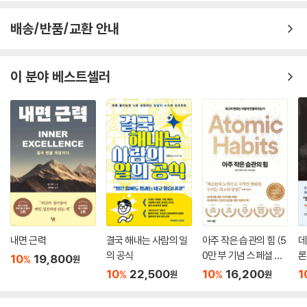
배송/반품/교환 안내
이 분야 베스트셀러
내면 근력
결국 해내는 사람의 일
아주 작은 습관의 힘 (5
데
의 공식
0만 부 기념 스페셜 에
론
10
19,800
%
원
디션)
무
10
22,500
10
16,200
1
%
%
원
원