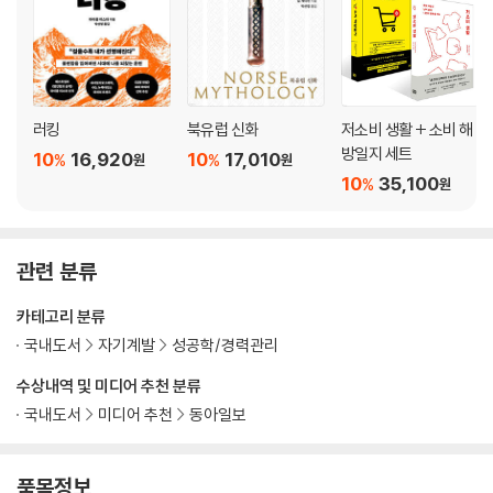
7장 위기 상황에 미리 대비하라
최악의 상황에서 팀을 격려하는 법
최악의 경우에 대비하라
준비의 힘
러킹
북유럽 신화
저소비 생활 + 소비 해
만일에 대비하라
방일지 세트
10
16,920
10
17,010
%
%
마음속 시나리오 쓰기
원
원
10
35,100
%
원
사전 시뮬레이션
카산드라 콤플렉스
8장 예상치 못한 상황에는 즉흥적으로 대처하라
관련 분류
자이언트 스텝
카테고리 분류
문워크, 최고의 계획
국내도서
자기계발
성공학/경력관리
예기치 않은 상황에 대비하는 방법
펠트펜과 고장 난 스위치
수상내역 및 미디어 추천 분류
예상치 못한 우여곡절을 이겨내고 성공하려면
국내도서
미디어 추천
동아일보
정신적인 요가
낯설게 보기
주사위에 모든 걸 걸기
품목정보