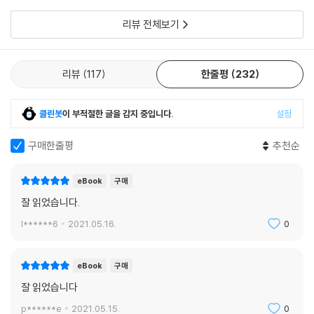
종사들의 입장에서
위한 발판을 제공하는지 알아냈다. 또한 각오의 밑거름이 되는 긍정적인
리뷰 전체보기
형태의 비관주의를 분석하고, 예상치 못한 우여곡절 앞에서 유연하게 대처
하는 것이 중요하다는 사실을 발견했다.
--- p. 305
리뷰
117
한줄평
232
클린봇
이 부적절한 글을 감지 중입니다.
설정
구매한줄평
추천순
eBook
구매
잘 읽었습니다.
l******6
2021.05.16.
0
eBook
구매
잘 읽었습니다
p******e
2021.05.15.
0