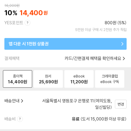
16,000
원
10
14,400
YES포인트
800원 (5%)
5만원 이상 구매 시 2천원 추가 적립
앱 다운 시 1천원 상품권
결제혜택
카드/간편결제 혜택을 확인하세요
종이책
원서
eBook
크레마클럽
14,400
원
25,690
원
11,200
원
eBook 구독
배송안내
서울특별시 영등포구 은행로 11(여의도동,
변경
일신빌딩)
배송비
유료
(도서 15,000원 이상 무료)