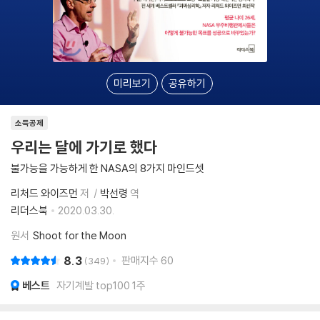
미리보기
공유하기
소득공제
우리는 달에 가기로 했다
불가능을 가능하게 한 NASA의 8가지 마인드셋
리처드 와이즈먼
저
박선령
역
리더스북
2020.03.30.
원서
Shoot for the Moon
8.3
판매지수
60
349
베스트
자기계발 top100 1주