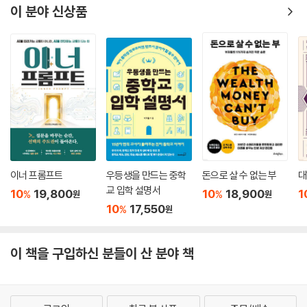
이 분야 신상품
이너 프롬프트
우등생을 만드는 중학
돈으로 살 수 없는 부
대
교 입학 설명서
10
19,800
10
18,900
1
%
%
원
원
10
17,550
%
원
이 책을 구입하신 분들이 산 분야 책