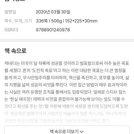
임무 완료
발행일
2020년 03월 30일
쪽수, 무게, 크기
336쪽 | 506g | 152*225*30mm
감사의 글
ISBN13
9788901240978
부록 : 우주비행사 챌린지
주석
책 속으로
케네디는 미국이 달 착륙에 성공할 것이라고 발표함으로써 아주 높은 목표
를 세웠다. 흔히 ‘도전적 목표’라고 하는 이런 대담한 목표는 더 큰 열정을
품게 하고, 무사안일주의를 타파하며, 혁신을 촉진하고, 포부를 높이며, 삶
의 지평을 넓혀 성공의 씨앗을 뿌린다. 이런 접근 방법이 매우 효과적이라
는 사실은 여러 유명한 조직을 통해서도 입증되었다. 일례로 스티브 잡스
는 ‘현실 왜곡장( 매력과 비전을 혼합하여 불가능해 보이는 일도 이룰 수
있다고 확신을 주는 것)’을 이용해 애플이 새로운 경지에 도달하도록 도왔
다. 성공적인 발명가이자 사업가인 테슬라의 일론 머스크도 ‘지나치게 낙
관적인 마감 시한’을 이용해 놀라운 기술적 도약을 이루곤 한다.
--- p.41
책 속으로 더보기