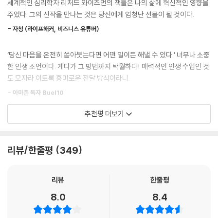
세계적인 심리학자 리처드 와이즈먼의 책들은 나의 삶에 혁신적인 영향을
드셋에서 찾았다. 국민을 향한 연설을 통해 성공의 씨앗을 뿌린 케네디 대
주었다. 그의 신작을 만나는 것은 당신에게 엄청난 선물이 될 것이다.
좋은 소식은 연구 결과 창의력을 높일 수 있는 간단한 몇 가지 기술이 발견
통령의 카리스마적 리더십, 팀의 발전을 가로막는 비관주의를 극복한 영리
되었다는 것이다. 그 기술이란 벽에 열정을 고조시키는 포스터를 붙이거
- 자청 (라이프해커, 비즈니스 유튜버)
한 방법들, 비극적인 사건이 희망과 긍정주의로 변화된 과정, 위기 상황에
나, 명상 수련용 카프탄을 입거나, 내면의 예술가와 접촉하는 등의 방법일
서 팀을 이끌 때 필요한 융통성 등 8가지 마인드셋이 그것이다.
거라고 생각할지도 모른다. 하지만 사실 그런 방법은 효과가 없다. 그보다
‘당신 마음을 온전히 쏟아붓는다면 어떤 일이든 해낼 수 있다.’ 너무나 소중
는 자신의 생각과 사랑에 빠지려는 유혹에 저항하고, 역발상을 받아들이
한 인생 조언이다. 게다가 그 방법까지 탁월하다! 매력적인 인생 수업인 것
이 엄청난 프로젝트는 천재 공학자들이 머리를 맞대 이룬 것이라고 예상하
며, 적을수록 좋다는 사실을 깨닫고, 쉬면서 일해야 한다.
도 모자라 이토록 흥미로운 전달 방식이라니.
기 쉽다. 그러나 사실 이는 평범한 사람들의 집념이 모여 이뤄진 성공이었
--- p.73
다.
- 아마존 독자 Buel10
연구 결과도 쉬면서 일하는 게 중요하다는 사실을 증명한다. 일례로 뤼베
추천평 더보기
“여러분이라면 이 임무를 수행할 관제센터에 어떤 사람을 채용하겠는가?
어떤 프로젝트를 하든 사전에 철저한 조사가 필요하다. 이를 통해 잘못된
크대학교의 울리히 바그너 교수가 진행한 한 연구는 지원자에게 숫자 목록
아마 경험이 풍부하거나 명문대를 졸업한 과학자와 엔지니어를 찾을 것이
길로 빠질 가능성을 제거하고 확실한 해결법을 손에 넣을 수 있다. 이건 무
을 주고 특정한 숫자를 다른 숫자로 바꾸게 했다. 지원자들은 몰랐지만, 이
다. 하지만 놀랍게도 관제센터에서 일한 사람들 가운데 이런 특성을 지닌
의식적으로 누구나 다 해왔을 테지만, 이 책을 통해 보다 구조화된 방식으
지루한 작업을 쉽고 빠르고 처리할 수 있는 혁신적인 방법이 있었다. 연구
리뷰/한줄평
349
경우는 거의 없었다. 관제사들은 대부분 평범한 노동계급 출신이었고, 가
로 접근할 수 있다.
팀은 지원자 중 일부는 저녁에 그 일을 시작해서 중간에 잠자리에 들었다
족들 중 유일한 대졸자인 경우도 많았다. 무엇보다 놀라운 점은, 대부분이
- 아마존 독자 Sherlock
가 다음 날 아침에 일어나 다시 시작하게 했다. 그리고 다른 지원자들은 아
매우 젊었다는 사실이다. 실제로 닐 암스트롱이 달에 발을 디뎠을 때, 우주
리뷰
한줄평
침 일찍부터 일을 시작해서 낮에는 쉬다가 저녁에 다시 일을 하게 했다. 놀
비행관제사들의 평균 나이는 26세에 불과했다.” (_13~14쪽)
랍게도 자고 일어난 지원자 가운데 60퍼센트가 창의적인 일 처리 방법을
NASA와 아폴로 11호의 마인드셋으로부터 위대한 통찰을 얻었다. 읽는 내
8.0
8.4
발견한 반면, 깨어 있던 이들 가운데 이걸 찾아낸 사람은 23퍼센트에 불과
내 즐거웠다. 회사 일에 적용하기 위해서뿐만 아니라 나 자신의 삶을 위해
달 착륙이 우리에게 가르쳐준
했다.
서도 많은 경구를 발췌하게 됐다.