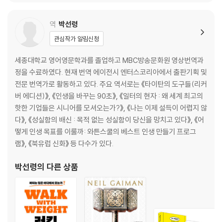
5장 각자의 위치에서 책임을 다하라
자기가 한 일과 하지 않은 일 모두를 책임진다는 것
역
박선령
‘나 하나만 잘하면 된다’는 주문이 모여
관심작가 알림신청
팀의 사기를 높이는 태도, 성실성
내면의 통제광 다스리기
세종대학교 영어영문학과를 졸업하고 MBC방송문화원 영상번역과
미루는 습관 버리는 3가지 기술
정을 수료하였다. 현재 번역 에이전시 엔터스코리아에서 출판기획 및
성공하는 사람들의 7가지 습관
전문 번역가로 활동하고 있다. 주요 역서로는 《타이탄의 도구들(리커
주변 사람을 실망시키지만 않아도 성공이다
버 에디션)》, 《인생을 바꾸는 90초》, 《일터의 현자 : 왜 세계 최고의
핫한 기업들은 시니어를 모셔오는가?》, 《나는 이제 설득이 어렵지 않
6장 일단 한번 해보는 거다
다》, 《성실함의 배신 : 목적 없는 성실함이 당신을 망치고 있다》, 《어
불안과 공포에 맞서라
떻게 인생 목표를 이룰까: 와튼스쿨의 베스트 인생 만들기 프로그
침착하게 일을 계속 해내는 법
램》, 《북유럽 신화》 등 다수가 있다.
용기 있게 맞서면 결실을 얻는다
말을 줄이고 행동으로 옮기려면
박선령
의 다른 상품
위험한 것인가, 무모한 것인가
지금이 아니면 언제란 말인가
가끔은 계획을 수정해도 좋다
두려운 상황이 닥치면 부딪쳐라