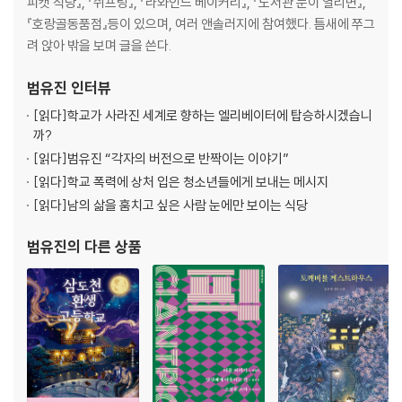
피캣 식당』, 『쉬프팅』, 『라와인드 베이커리』, 『도서관 문이 열리면』,
ANOTHER FILE 001 셀프 인터뷰 : 샤인
『호랑골동품점』등이 있으며, 여러 앤솔러지에 참여했다. 틈새에 쭈그
CHAPTER 샤인 여신도 마녀도 아닌 자
려 앉아 밖을 보며 글을 쓴다.
FILE 005 대화 : 레이와 펄
범유진
인터뷰
CHAPTER 레이와 펄 손을 잡은 자
[읽다]
학교가 사라진 세계로 향하는 엘리베이터에 탑승하시겠습니
FILE 006 셀프 인터뷰 : 펄
까?
[읽다]
범유진 “각자의 버전으로 반짝이는 이야기”
CHAPTER 펄 홀로 남은 자
[읽다]
학교 폭력에 상처 입은 청소년들에게 보내는 메시지
CHAPTER 레이 선택하는 자
[읽다]
남의 삶을 훔치고 싶은 사람 눈에만 보이는 식당
***** 누군가의 일기
범유진
의 다른 상품
CHAPTER 4년 뒤 누군가 돌아오는 자
작가의 말
프로듀서의 말
참고 문헌