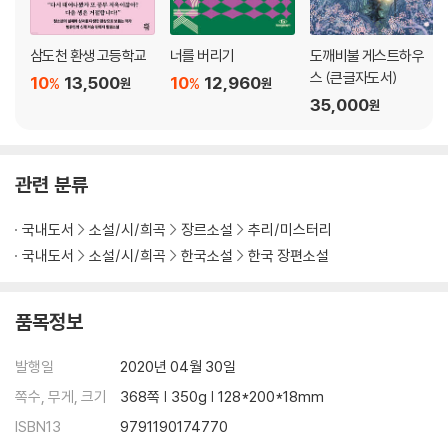
삼도천 환생 고등학교
너를 버리기
도깨비불 게스트하우
스 (큰글자도서)
10
13,500
10
12,960
%
%
원
원
35,000
원
관련 분류
국내도서
소설/시/희곡
장르소설
추리/미스터리
국내도서
소설/시/희곡
한국소설
한국 장편소설
품목정보
발행일
2020년 04월 30일
쪽수, 무게, 크기
368쪽 | 350g | 128*200*18mm
ISBN13
9791190174770