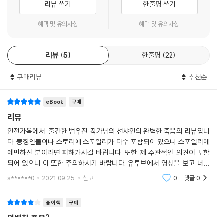
리뷰 쓰기
한줄평 쓰기
야구와 게임 이야기를 하며 떠들고, 가끔 좋아하는 애 앞에서 얼쩡거리고,
‘통제된 환경에서 완벽한엘리트 양성’을 목표로 세워진 ‘무아 교육 기
수업 시간에 또 졸고, 편의점에서 컵라면을 먹고, 방과 후에 야구 연습을 하
관’(통칭 무아교)이 있다. 계급이나 배경과 상관없이 사회를 이끌어 나갈
혜택 및 유의사항
혜택 및 유의사항
고, 학원 가서 다시 졸고, 집에 오는 날들이 그리워질 것임을 아는 중학생이
자질과 재능이 있다고 인정받은 아이들을 ‘선하고 아름답게’ 키우기 위해
어디에 있단 말인가. 이제 엑시는 떠올릴 수 없었다. 그때 기분이 어땠는지,
존재하는 곳. 선샤인은 무아교의 창시자 선 교수의 손녀이자 무아교의 정
무슨 꿈을 꿨는지, 전혀 아무것도.
리뷰
5
한줄평
22
신을 현현한 여신과도 같은 존재였다. 그런 선샤인이 느닷없이 나무에서
‘만약 타임머신이 있다면…….’
떨어져 세상을 떠났다. 강력한 존재감을 과시했던 선샤인의 존재를 싹 지
--- pp.108-109
구매리뷰
추천순
워 버리려는 듯 선샤인의 죽음은 순식간에 정리되었다. 아니, 그렇게 되는
듯했다. “내가 선샤인을 죽였습니다.”라는 메모가 무아도 곳곳에 붙기 전
“죽이는 게 중요한 게 아냐. 그딴 식으로 아기를 구하고 죽으면 그 죽음이
까지는.
eBook
구매
어떻게 되겠어. 선한 죽음으로 미화되어 맺힌단 말이야. 주변 사람들은 살
리뷰
아남은 아기를 볼 때마다 그 여자를 떠올리겠지. 아기를 구하고 죽은 그 숭
진실한 기억은 힘이 세다. 그래서 뒤가 구린 사람들은 진실을 은폐하고 조
안전가옥에서 출간한 범유진 작가님의 선샤인의 완벽한 죽음의 리뷰입니
고한 모성! 이딴 소리를 지껄일 거라고. 신영아. 내가 몇 번을 말했어. 사람
작하려 한다. 무아교 창시자 선 교수의 존재감과 무아교의 여신 선샤인의
다. 등장인물이나 스토리에 스포일러가 다수 포함되어 있으니 스포일러에
들 머릿속에서 싹 지워질 정도로, 아니면 온통 오물 덩어리로 남을 정도로
상징성을 말끔하게 없애고자 했던 새로운 이사장 대리 김신영은 선샤인의
예민하신 분이라면 피해가시길 바랍니다. 또한 제 주관적인 의견이 포함
추악해져야 사람은 죽는 거야. 그런 죽음이야말로 진짜 죽음이라고. 네가
죽음을 ‘완벽한 아름다움’으로 포장하기 위해 나선다. 그리고 그 도구로 이
되어 있으니 이 또한 주의하시기 바랍니다. 유투브에서 영상을 보고 너무
한 건 그냥, 몸뚱이에서 숨이 끊기게 한 것뿐이야. 진짜 살인이 아니라고.
쪽 편도 저쪽 편도 아닌 존재감 없는 성실한 학생 이레이가 낙점된다. 학교
재밌어보여서 구매했습니다. 제가 좋아하는 여러 등장인물의 시점이 번갈
s******0
2021.09.25.
신고
0
댓글
0
똑같은 얼굴이 나다니는 게 싫어서 완벽한 죽음을 선사하려 했던 건데. 저
에서 좋은 평가를 받아 좋은 대학, 좋은 직장을 구하기에 급급한 이레이는
아 나타나는 점
래서야 쓸모가 없다고. 신영아, 신영아! 언제쯤 완벽한 보라매가 될 거니.”
선샤인의 죽음이 “타살 또는 사고사”라는 이야기를 만들라는 김신영의 은
--- p.132
종이책
구매
밀한 제안을 받아들인다. 하지만 선샤인의 죽음을 포장하려는 불순한 의도