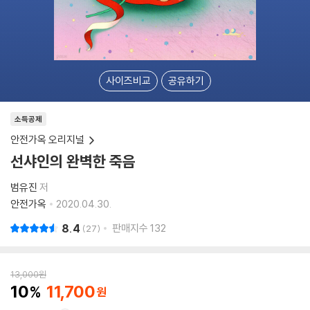
사이즈비교
공유하기
소득공제
안전가옥 오리지널
선샤인의 완벽한 죽음
범유진
저
안전가옥
2020.04.30.
8.4
판매지수
132
27
13,000
원
10
11,700