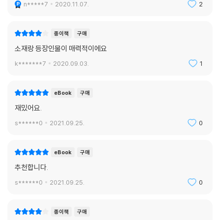
n*****7
2020.11.07.
2
무아교의 학생 선발 및 교육 방식은 어쩌면 우리가 가장 이상적으로 생각
하는 이념에 기반을 두고 있다. 바로 ‘기회의 평등’과 ‘능력 중심 경쟁’. 부모
종이책
구매
의 지위나 재산과 상관없이 무아교의 수준 높은 교육 과정을 소화할 수 있
소재랑 등장인물이 매력적이에요
는 영민한 아이들만이 입학을 허락받을 수 있다. 그리고 그 아이들이 차별
k*******7
2020.09.03.
1
없이 교육을 받을 수 있도록 외부의 개입은 전면 차단된다. 재단의 전폭적
인 지지 아래 아이들은 고립된 환경에서 오로지 능력만으로 평가받는다.
그 능력을 기준으로 무아교 안에서 계급이 갈리긴 하지만 그것은 구분 짓
eBook
구매
기를 위해서가 아니라 서로 끌어 주고 당겨 주기 위한 장치다.
재밌어요.
하지만 이상적인 낙원을 꿈꿨던 무아교도 사람의 욕망과 세속적 가치에서
s******0
2021.09.25.
0
완전히 자유로울 수는 없다. 선한 마음으로 무아교를 만들었던 사람들이
불의의 사고로 사라지고, 악한 의도로 무아교를 탐냈던 사람들이 학교를
eBook
구매
장악하면서 무아교가 서서히 변질되기 시작한다. 권력과 돈으로 무아교에
추천합니다.
입학할 권리를 살 수 있게 되었다. 무아교 내 계급 평가의 기준이 흔들리고
이기심과 생존욕이 선한 공동체 의식을 압도하게 되었다. 높은 계급이 낮
s******0
2021.09.25.
0
은 계급을 짓누르고 탄압하는 행동이 순식간에 정당화되었다.
종이책
구매
유토피아를 꿈꿨으나 한순간에 디스토피아가 되어 버린 무아교의 모습을