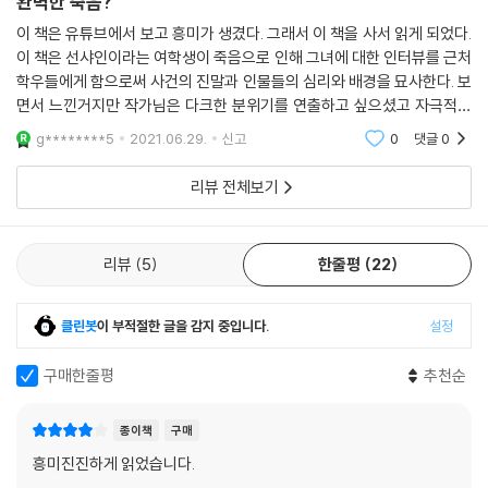
완벽한 죽음?
에서 시작한 ‘누가 선샤인을 죽였나’ 다큐멘터리 제작 프로젝트는 관련 학
“이걸 주마.”
생들을 하나씩 인터뷰하는 과정에서 놀라운 진실을 향해 다가가게 된다.
이 책은 유튜브에서 보고 흥미가 생겼다. 그래서 이 책을 사서 읽게 되었다.
금방 뚫어서 화끈거리는 아이의 귓불에 사과 모양 귀걸이가 달렸다. 할머
이 책은 선샤인이라는 여학생이 죽음으로 인해 그녀에 대한 인터뷰를 근처
니가 늘 차고 있던 것이었다. 그 귀걸이가 할머니에게 특별한 물건이라는
학우들에게 함으로써 사건의 진말과 인물들의 심리와 배경을 묘사한다. 보
무아교에서 대체 무슨 일이 벌어지고 있었기에 열여덟 소녀 선샤인은 이사
것을 아이는 알고 있었다. 할머니는 가끔씩 귀걸이를 부드럽게 어루만졌
면서 느낀거지만 작가님은 다크한 분위기를 연출하고 싶으셨고 자극적이
장 대리 김신영에게 맞섰을까. 그리고 선샤인이 마지막까지 기필코 지키고
고, 그럴 때면 이 세상에 없는 것을 찾아 헤매는 듯한 눈빛이 되었다. 할머
게 묘사한거 같다. 결말은 좀 그렇지만 몰입도는 좋았다. 나름 신선한 소재
자 했던 것은 무엇이었을까. 할머니 선 교수의 교육적 이상을 실현해 줄 무
g********5
2021.06.29.
신고
0
댓글
0
니의 눈빛은 때로 말보다 많은 것을 아이에게 알려 주었다.
였던거 같다.
아교라는 지상 낙원이었을까. 만약 그게 아니라면 선샤인이 간직하고 있던
“할머니는 이제, 괴물이 묻어 놓은 진실을 파내려고 해.”
비밀은 과연 무엇이었을까. 선샤인의 동료 혹은 친구 혹은 적이었던 아이
리뷰 전체보기
“괴물.”
들의 입을 빌려 무아교의 실체가 한 꺼풀씩 드러나는 가운데 마지막까지
“그래. 괴물이 쫓아올지도 모르니까 되도록 무아도에서 나오지 마.”
결말을 예측할 수 없는 미스터리한 이야기가 흥미진진하게 펼쳐진다.
--- p.257
리뷰
5
한줄평
22
선한 의도가 반드시 정의로운 결과로 이어지지는 않는다는 냉엄한 진실을
담은 사회파적 드라마
클린봇
이 부적절한 글을 감지 중입니다.
설정
이상적인 사회를 만들기 위해서는 이상적인 지도자가 필요하다. 외면과 내
구매한줄평
추천순
면이 모두 아름답고 선한 지도자. 그들이 다수 대중을 교화하여 좋은 사회
를 만들 수 있다. 그리고 기득권층과 서민층 사이의 가교 역할을 하는 강건
종이책
구매
한 시민 지도자를 길러 내기 위해서는 ‘특별한’ 교육 기관이 필요하다. 그리
흥미진진하게 읽었습니다.
하여 탄생한 곳이 바로 이 소설의 배경이 된 무아교다.