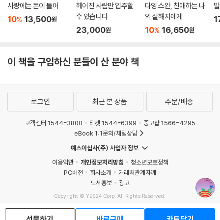
사랑에는 돈이 들어
헤어진 사람만 입주할
다잉 스완, 친애하는 나
발
수 있습니다
의 살해자에게
10
13,500
1
%
원
23,000
10
16,650
%
원
원
이 책을 구입하신 분들이 산 분야 책
로그인
최근 본 상품
주문/배송
고객센터 1544-3800
티켓 1544-6399
중고샵 1566-4295
eBook 1:1문의/채팅상담
예스이십사(주) 사업자 정보
이용약관
개인정보처리방침
청소년보호정책
PC버전
회사소개
거래처관계자께
도서홍보
광고
Copyright © YES24 Corp. All Rights Reserved.
MATOM15
선물하기
바로구매
카트담기