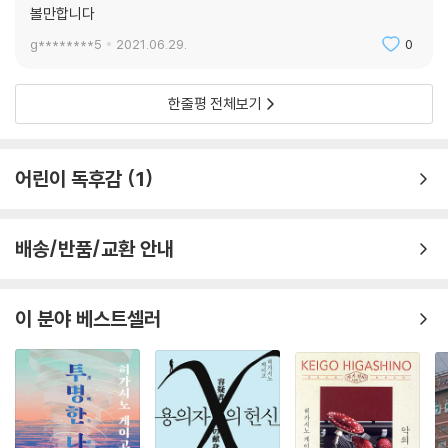
볼만합니다
보며 현재 한국 사회의 현실, 고질적인 교육 문제, 윤리 의식을 잃고 비뚤어
진 행동을 서슴지 않는 일부 사람들을 자연스레 떠올리게 된다. 작가는 꼼
g********5
2021.06.29.
0
꼼한 취재와 치열한 조사를 통해 지금 이 시점에 반드시 필요한 사회적 문
제 의식을 작품 속에 절묘하게 녹여 냈다. 선샤인의 죽음을 둘러싼 비밀을
한줄평 전체보기
추리해 나가는 과정에서 우리 아이들이 처해 있는 경쟁 일변도의 교육 현
실, 자포자기하듯 타고난 계급을 받아들이는 슬픈 현실을 직시하게 되며,
이를 통해 우리 사회가 어떤 선택지를 골라야 하는지에 대해서도 묵직한
어린이 독후감
1
질문을 던진다.
배송/반품/교환 안내
이 분야 베스트셀러