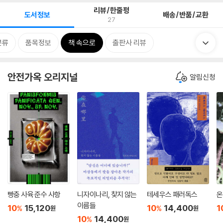
리뷰/한줄평
도서정보
배송/반품/교환
27
분류
품목정보
책 속으로
출판사 리뷰
안전가옥 오리지널
알림신청
빵충 사육 준수 사항
니자이나리, 찾지 않는
테세우스 패러독스
온
이름들
10
15,120
10
14,400
1
%
%
원
원
10
14,400
%
원