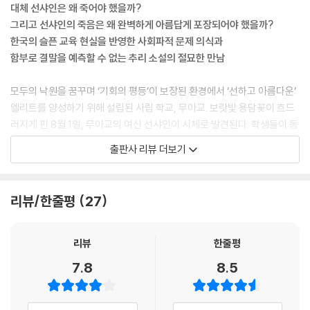
그 외침에 쫓기듯 모두 온실로 향했다. 레이도 주변의 소란스러움에 떠밀
대체 선샤인은 왜 죽어야 했을까?
려 온실로 갔다.
그리고 선샤인의 죽음은 왜 완벽하게 아름답게 포장되어야 했을까?
고무나무 아래에 선샤인이 누워 있었다.
한국의 슬픈 교육 현실을 반영한 사회파적 문제 의식과
초록 잔디 위, 보라색 꽃에 파묻혀 두 눈을 부릅뜬 채 위를 바라보며 누운
함부로 결말을 예측할 수 없는 추리 소설의 절묘한 만남
모습은 죽은 것처럼 보이지 않았다. 그러나 온실로 향한 아이들 가운데 그
누구도 샤인에게 다가가지 않았다. 둥그런 원을 그리며 멀찍이 떨어져 샤
모두의 낙원을 꿈꾸며 ‘기회의 평등’이 보장된 환경에서 ‘선하고 아름다운’
인을 바라볼 뿐이었다. 레이도 그 원의 한곳에 서 있었다. 죽은 자의 주변에
엘리트를 양성하기 위해 설립된 사립 학교, 무아교. 보랏빛 용담꽃이 흐드
는 산 자와 다른 공기가 떠돈다는 것을 그때 처음 알았다.
러지게 핀 8월 1일, 무아교의 여신 선샤인이 시체로 발견된다. 학생들이 동
--- p.33
요하는 가운데 학교는 별일 아니라는 듯 선샤인의 장례를 하루 만에 마무
출판사 리뷰 더보기
리 지어 버린다. 다음 날, 학교 곳곳에 ‘내가 선샤인을 죽였습니다.’라는 메
“난 아버지가 하는 말이 모두 못마땅해. 하지만 하나는 동의해. 우리 삶의
모가 붙는다. 선샤인이 이대로 사라져서는 안 된다는 듯, 선샤인의 죽음을
불행은, 대부분 사회와 제도에서 기인한다는 말. 그걸 개인의 성향 탓으로
꼭 파헤쳐 달라는 듯. 이 일을 계기로 철저하게 베일에 덮여 있던 무아교라
리뷰/한줄평
27
만 돌리는 건 무책임해. 한두 명에게 책임을 지우는 것도 그렇고.”.
는 판도라의 상자가 열리고, 부조리한 속사정과 비극적인 사연들이 서서히
--- p.84
모습을 드러내기 시작한다.
리뷰
한줄평
평범하다고, 별것 아닌 날들이라고 여겼다. 그래서 마구 흘려보냈다. 엑시
한 소녀의 죽음을 계기로 기어코 열리고 만 판도라의 상자, 베일에 싸인 명
7.8
8.5
는 후회했다. 이렇게 될 줄 알았으면 아무리 시간이 지나도 떠올릴 수 있게,
문 사학을 배경으로 펼쳐지는 흥미진진 미스터리
순간순간을 억지로라도 꽉꽉 접어 머릿속에 넣어 둘 걸 그랬다. 하지만 아
침 일찍 학교에 가서 수업 시간에 졸고, 매점에서 빵을 사 먹고, 친구들과
육지에서 가장 먼 섬, 무아도. 허가받은 사람만이 들어갈 수 있는 그곳에