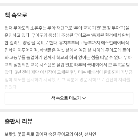
책 속으로
현재 무아도의 소유주는 무아 재단으로 ‘무아 교육 기관’(통칭 무아교)을
운영하고 있다. 무아도의 중심에 조성된 무아교는 ‘통제된 환경에서 완벽
한 엘리트 양성’을 목표로 한다. 유치부부터 고등부까지 에스컬레이터식
진학이 이루어지며, 학생들은 여섯 살에서 여덟 살 사이에 무아도에 들어
와 고등부를 졸업하기 전까지 학교의 허락 없이는 섬을 떠날 수 없다. 무아
교의 실험적인 교육 시스템은 설립 발표 때부터 국내외에서 큰 주목을 받
았다. 3년 전에 재단 이사장이 교체된 후부터는 폐쇄성이 완화되어 기부금
입학 제도를 실시하기 시작했고, 그 덕분에 명문 사학으로 완전히 자리를
잡았다.
--- pp.11-12
책 속으로 더보기
“선샤인이 죽었다!”
그건 꼭, 거짓말쟁이 양치기가 “늑대가 나타났다!”라고 외치는 것 같았다.
출판사 리뷰
그래서 레이는 믿지 않았다. 레이뿐 아니라 모두가 믿지 않았다.
“온실이야, 온실.”
보랏빛 꽃들 위로 떨어져 숨진 무아교의 여신, 선샤인