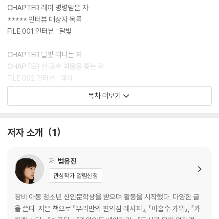
CHAPTER 레이 명령받은 자
***** 인터뷰 대상자 목록
FILE 001 인터뷰 : 달빛
CHAPTER 달빛 떠나는 자
CHAPTER 선 교수 괴물을 쫓는 자
FILE 002 인터뷰 : 엑시
목차 더보기
CHAPTER 엑시 저주에 걸린 자
CHAPTER 김신영 괴물의 심부름을 하는 자
FILE 003 인터뷰 : 타이탄
저자 소개
1
CHAPTER 타이탄 포장되고 포장하는 자
CHAPTER 레이 사과의 속을 열어 버린 자
저
범유진
***** 무아교의 행동 평가 강령 ‘선의 실천’
관심작가 알림신청
FILE 004 인터뷰 : 버드
창비 아동 청소년 신인문학상을 받으며 활동을 시작했다. 다양한 글
CHAPTER 버드 ‘한 명’이 된 자
을 쓴다. 지은 책으로 『우리만의 편의점 레시피』, 『아홉수 가위』, 『카
CHAPTER 레이 고함을 지른 자