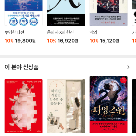
투명한 나선
용의자 X의 헌신
악의
가
10
19,800
10
16,920
10
15,120
1
%
%
%
원
원
원
이 분야 신상품