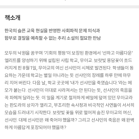
책소개
한국의 슬픈 교육 현실을 반영한 사회파적 문제 의식과
함부로 결말을 예측할 수 없는 추리 소설의 절묘한 만남
모두의 낙원을 꿈꾸며 ‘기회의 평등’이 보장된 환경에서 ‘선하고 아름다운’
엘리트를 양성하기 위해 설립된 사립 학교, 무아교. 보랏빛 용담꽃이 흐드
러지게 핀 8월 1일, 무아교의 여신 선샤인이 시체로 발견된다. 학생들이 동
요하는 가운데 학교는 별일 아니라는 듯 선샤인의 장례를 하루 만에 마무
리 지어 버린다. 다음 날, 학교 곳곳에 ‘내가 선샤인을 죽였습니다.’라는 메
모가 붙는다. 선샤인이 이대로 사라져서는 안 된다는 듯, 선샤인의 죽음을
꼭 파헤쳐 달라는 듯. 이 일을 계기로 철저하게 베일에 덮여 있던 무아교라
는 판도라의 상자가 열리고, 부조리한 속사정과 비극적인 사연들이 서서히
모습을 드러내기 시작한다. 보랏빛 꽃들 위로 떨어져 숨진 무아교의 여신,
선샤인. 대체 선샤인은 왜 죽어야 했을까? 그리고 선샤인의 죽음은 왜 완벽
하게 아름답게 포장되어야 했을까?