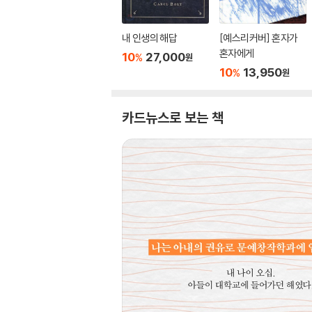
내 인생의 해답
[예스리커버] 혼자가
혼자에게
10
27,000
%
원
10
13,950
%
원
카드뉴스로 보는 책