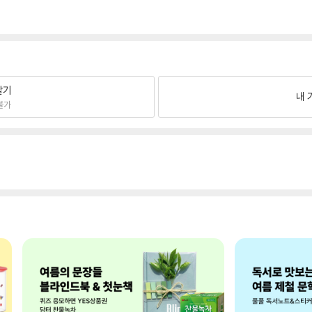
팔기
내 
불가