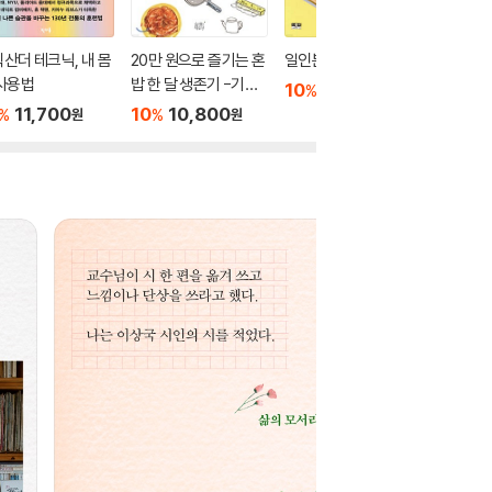
산더 테크닉, 내 몸
20만 원으로 즐기는 혼
일인분 생활자
합정과 
사용법
밥 한 달 생존기 -기본
10
5,040
10
1
%
%
원
편
11,700
10
10,800
%
%
원
원