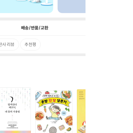
배송/반품/교환
판사 리뷰
추천평