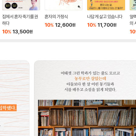
집에서 혼자 죽기를 권
혼자의 가정식
나답게 살고 있습니다
알렉
하다
의 
10
12,600
10
11,700
%
%
원
원
10
13,500
10
%
원