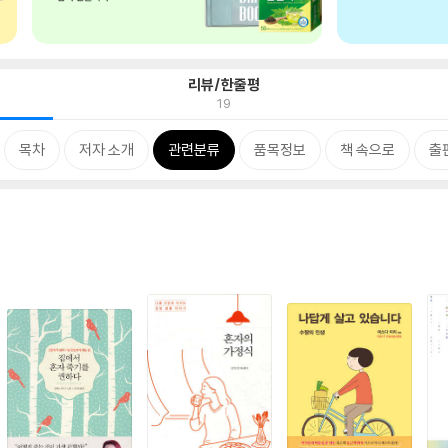
리뷰/한줄평
19
목차
저자 소개
관련분류
품목정보
책 속으로
출