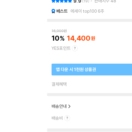
9.9
판매지수
48
19
베스트
에세이 top100 6주
16,000
원
10
14,400
YES포인트
앱 다운 시 1천원 상품권
결제혜택
배송안내
배송비