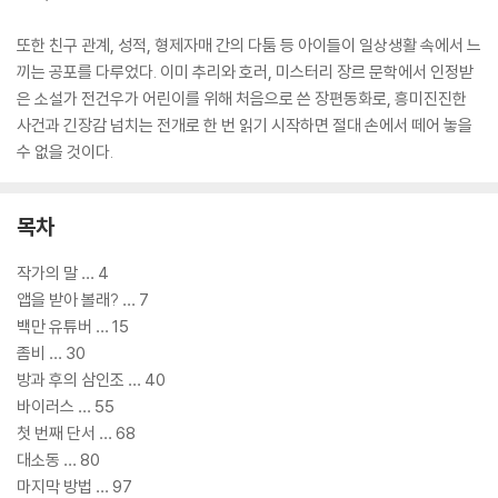
또한 친구 관계, 성적, 형제자매 간의 다툼 등 아이들이 일상생활 속에서 느
끼는 공포를 다루었다. 이미 추리와 호러, 미스터리 장르 문학에서 인정받
은 소설가 전건우가 어린이를 위해 처음으로 쓴 장편동화로, 흥미진진한
사건과 긴장감 넘치는 전개로 한 번 읽기 시작하면 절대 손에서 떼어 놓을
수 없을 것이다.
목차
작가의 말 … 4
앱을 받아 볼래? … 7
백만 유튜버 … 15
좀비 … 30
방과 후의 삼인조 … 40
바이러스 … 55
첫 번째 단서 … 68
대소동 … 80
마지막 방법 … 97