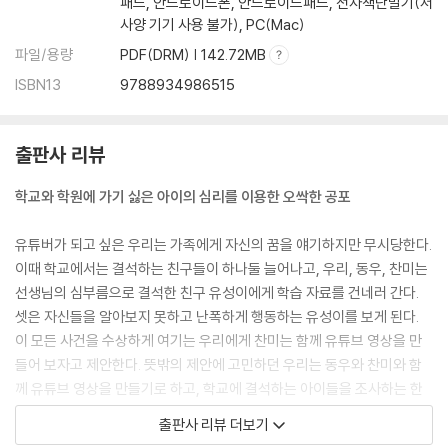
패드, 안드로이드폰, 안드로이드패드, 전자책단말기(저
사양 기기 사용 불가), PC(Mac)
파일/용량
PDF(DRM) | 142.72MB
ISBN13
9788934986515
출판사 리뷰
학교와 학원에 가기 싫은 아이의 심리를 이용한 오싹한 공포
유튜버가 되고 싶은 우리는 가족에게 자신의 꿈을 얘기하지만 무시당한다.
이때 학교에서는 결석하는 친구들이 하나둘 늘어나고, 우리, 동우, 찬미는
선생님의 심부름으로 결석한 친구 유성이에게 학습 자료를 건네러 간다.
셋은 자신들을 알아보지 못하고 난폭하게 행동하는 유성이를 보게 된다.
이 모든 사건을 수상하게 여기는 우리에게 찬미는 함께 유튜브 영상을 만
들어 보자고 제안한다. 뜻밖의 제안에 고민하던 우리는 동우와 찬미와 함
께 유튜브 영상을 만들기로 하고, 학교에 결석하는 아이들을 조사하는 한
편 갑자기 교실에서 쓰러진 서윤이의 짝꿍 민우에게 그날 있었던 일을 자
출판사 리뷰 더보기
세하게 물어본다. 그 결과 학교를 결석하거나 갑자기 쓰러진 아이들의 공