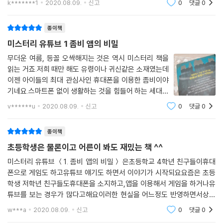
k*******1
2020.08.09.
신고
0
댓글
0
[미스터리유튜브 1. 좁비앱의 비밀]을 함께 읽어보았습니
다. 책을
종이책
미스터리 유튜브 1 좀비 앱의 비밀
무더운 여름, 등꼴 오싹해지는 것은 역시 미스터리 책을
읽는 거죠.저희 때만 해도 유령이나 귀신같은 소재였는데
이젠 아이들의 최대 관심사인 휴대폰을 이용한 좀비이야
기네요.스마트폰 없이 생활하는 것을 힘들어 하는 세대를
의미하는 ‘포노 사피엔스’라는 신조어가 등장할 정도로 요
v******u
2020.08.09.
신고
0
댓글
0
즘 아이들뿐만 아니라 우리들은 매일 휴대 전화으로정보
를 얻으며 소통하면서 일처리까지도 해결하
종이책
초등학생은 물론이고 어른이 봐도 재밌는 책 ^^
미스터리 유튜브 ＜1. 좀비 앱의 비밀＞ 은초등학교 4학년 친구들이휴대
폰으로 게임도 하고유튜브 얘기도 하면서 이야기가 시작되요요즘은 초등
학생 저학년 친구들도휴대폰을 소지하고,앱을 이용해서 게임을 하거나유
튜브를 보는 경우가 많다고해요이러한 현실을 어느정도 반영하면서상상
력이 더해진 책인듯 싶어요어른인 제가 읽어도 참 재밌네요 ^^아이들이
w***a
2020.08.09.
신고
0
댓글
0
읽을때좀비가 나와서 무서운