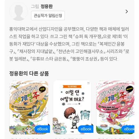
그림
정용환
관심작가 알림신청
홍익대학교에서 산업디자인을 공부했으며, 다양한 책과 매체에 일러
스트 작업을 하고 있다. 쓰고 그린 책 『슈퍼 독 개꾸쟁』으로 제1회 ‘이
동화가 재밌다’ 대상을 수상했으며, 그린 책으로는 『복제인간 윤봉
구』, 『채사장의 지대넓얕』, 『천년손이 고민해결사무소』 시리즈와 『로
봇 일레븐』, 『유튜브 스타 금은동』, 『뚱뚱이 초상권』 등이 있다.
정용환
의 다른 상품