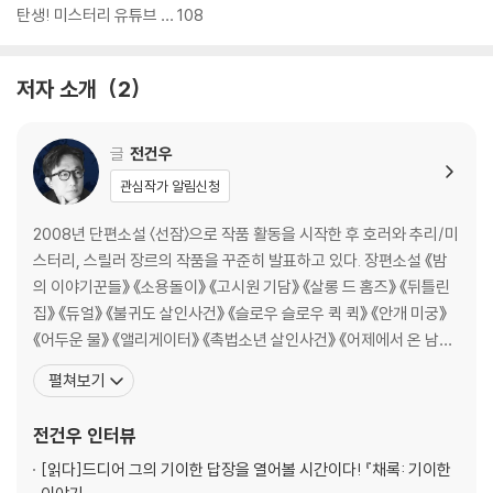
탄생! 미스터리 유튜브 … 108
저자 소개
2
글
전건우
관심작가 알림신청
2008년 단편소설 〈선잠〉으로 작품 활동을 시작한 후 호러와 추리/미
스터리, 스릴러 장르의 작품을 꾸준히 발표하고 있다. 장편소설 《밤
의 이야기꾼들》 《소용돌이》 《고시원 기담》 《살롱 드 홈즈》 《뒤틀린
집》 《듀얼》 《불귀도 살인사건》 《슬로우 슬로우 퀵 퀵》 《안개 미궁》
《어두운 물》 《앨리게이터》 《촉법소년 살인사건》 《어제에서 온 남
자》 《더 컬트》 《어두운 숲》 《흉담》 《사이킥 걸》 《우리 동네 흉가로
펼쳐보기
놀러 오세요》 《믹스테이프》 등을 썼으며, 소설집 《한밤중에 나 홀로》
《괴담수집가》 《금요일의 괴담회》 《죽지 못한 자들의 세상에서》 등을
전건우
인터뷰
펴냈다. 장편소설 《뒤
[읽다]
드디어 그의 기이한 답장을 열어볼 시간이다! 『채록: 기이한