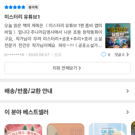
종이책
미스터리 유튜브1
오늘 읽은 책의 제목은 ＜미스터리 유튜브 1편 좀비 앱의
비밀＞ 입니다.주니어김영사에서 나온 초등 창작동화이
구요, 작가님이 무려 미스터리+공포+추리+호러 소설
전문가 전건우 작가님이예요. 와우~!!!＜공포소설가＞
란 작품을 읽고 작가님의 팬이 되었답니다. 완전 제 취향
b*******6
2020.08.07.
신고
0
댓글
0
저격이었거든요^^작가님은 어려서부터 미스터리라면 자
다가도 벌떡 일어날 정도로 미스터리에 찐~! 열광했었고
리뷰 전체보기
배송/반품/교환 안내
이 분야 베스트셀러