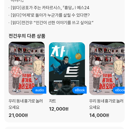
이야기』
[읽다]
공포가 주는 카타르시스, 『흉담』 | 예스24
[읽다]
‘어제’로 돌아가 누군가를 살릴 수 있다면?
[읽다]
전건우 “인간이 선한 이야기를 쓰고 싶어요”
전건우
의 다른 상품
우리 동네 흉가로 놀러
차트
우리 동네 흉가로 놀러
오세요
오세요
12,000
원
21,000
14,000
원
원