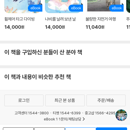
휠체어 타고 다이빙
나비를 날려 보낸 날
불량한 자전거 여행
푸
14,000
14,000
11,040
1
원
원
원
이 책을 구입하신 분들이 산 분야 책
이 책과 내용이 비슷한 추천 책
로그인
최근 본 상품
주문/배송
고객센터 1544-3800
티켓 1544-6399
중고샵 1566-4295
eBook 1:1문의/채팅상담
예스이십사(주) 사업자 정보