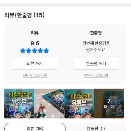
통점은 모두 휴대 전화로 수상한 앱을 전송받았다는 것과 방과 후에 컴퓨
터 수업을 듣는다는 사실을 알게 된다. 결국 우리, 동우, 찬미는 사건을 일
리뷰/한줄평
15
으킨 범인이 누구인지 알게 되는데……. 셋은 범인을 밝혀내고 좀비처럼 변
한 친구들을 구할 수 있을까?
리뷰
한줄평
1권『좀비 앱의 비밀』은 학교와 학원에 가기 싫어하는 아이들의 심리를 이
9.6
첫번째 한줄평을
용한 범인이 아이들에게 이상한 앱을 전송하면서 벌어지는 이야기다. 여기
남겨주세요.
에 우리, 동우, 찬미가 좀비처럼 변한 친구들의 진실을 파헤치는 과정이 흥
미진진하게 담겨 있다. 위험한 순간에 문제를 해결하기 위해 고군분투하는
리뷰 쓰기
한줄평 쓰기
세 친구의 이야기를 따라가다 보면, 독자는 수상한 앱을 전송한 범인이 누
구인지 알게 된다. 이 작품은 휴대 전화 없이는 하루도 살 수 없는 아이들의
혜택 및 유의사항
혜택 및 유의사항
심리와 초등학생들이 가장 선호하는 직업인 유튜버를 통해 평범한 일상 속
에서 충분히 일어날 수 있는 사건을 다루었다. 그 과정에서 아이들은 지금
까지 느끼지 못한 짜릿한 긴장감을 느낄 수 있을 것이다.
7
더보기
갑자기 좀비처럼 변한 친구들의 비밀을 조사하는 삼총사의 대활약
3
4
요즘 아이들은 매일 휴대 전화를 사용하고, 하루 종일 유튜브 영상을 시청
리뷰
15
한줄평
0
한다. 몇 년 전까지만 해도 아이들의 장래 희망 1순위가 연예인이었다면 지