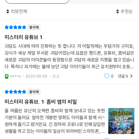
금은 유튜버로 바뀌었다. 이제 인터넷 사용자가 가장 많이 쓰이는 동영상
리뷰전체
추천순
플랫폼인 유튜브는 우리 아이들에게 새로운 미디어이자 놀이터다. 주인공
인 우리도 유튜버를 꿈꾸며 자신이 좋아하고 잘 아는 걸 여러 사람과 나누
종이책
고 싶어 한다. 학교에서 수상한 일들이 벌어지고 우리는 동우와 찬미와 함
께 유튜브 영상을 촬영하며 학교에서 일어난 사건의 진실에 다가선다.
미스터리 유튜브 1
괴담도 시대에 따라 진화하는 듯 합니다. 저 어릴적에는 무덤가의 구미호,
1권『좀비 앱의 비밀』은 우리 아이들이 학교, 학원, 집을 다람쥐 쳇바퀴 돌
강시가 세상 제일 무서운 괴담이었는데 요즘은 핸드폰, 유튜브, 좀비같은
듯 생활하는 한편 휴대 전화를 늘 손에서 놓지 않는다는 사실을 보여 준다.
새로운 괴담의 아이콘들이 등장함으로 괴담의 새로운 지평을 열고 있습니
범인은 그런 아이들을 이용해 이상한 앱을 전송하고, 앱을 다운로드 한 아
다. 특히나 과거에는 몰래 보던 괴담 이야기들이 최근 유치원부터 초등학
이들은 좀비처럼 변해 버린다. 셋이 점점 사건의 진실에 다가설수록 전혀
생까지 큰 인기를 끌었던 유령과 귀신을 다룬 신비아파트처럼 괴담은 아이
n***s
2020.08.09.
신고
0
댓글
0
들의 이야깃거리
예상하지 못한 인물이 범인이라는 것을 알게 되는데 그 순간 학교 안은 좀
비처럼 변한 친구들과 선생님으로 아수라장이 되어 버린다. 하지만 세 아
종이책
이는 도망치지 않고 좀비처럼 변한 친구들과 선생님을 구하기 위해 애를
미스터리 유튜브. 1: 좀비 앱의 비밀
쓴다. 누구든 자기 앞에 닥친 문제를 두려움 없이 마주할 수 있기란 쉽지 않
다. 하지만 우리, 동우, 찬미처럼 용기 있게 문제와 부딪칠 수 있다면, 어떤
올 여름은 유난히 오싹한 좀비와 함께 보내고 있는 듯한
기분이 들어요. 얼마전 개봉한 영화도 아이들과 함께 시~
어려운 일을 겪게 되더라도 건강하게 문제를 해결할 수 있을 것이다.
원하게 즐기고 왔거든요. 긴 장마와 코로나로 인해 답답한
생활을 하고 있는 아이들의 일상이 되어버린 스마트폰, 유
튜브 그리고 좀비를 모두 만날 수 있는 재미있는 이야기 !