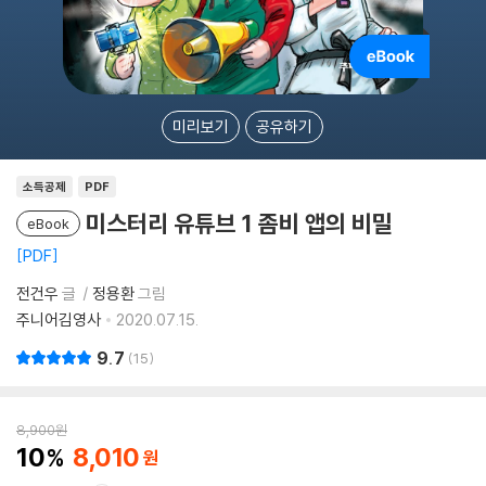
미리보기
공유하기
소득공제
PDF
미스터리 유튜브 1 좀비 앱의 비밀
eBook
PDF
전건우
글
정용환
그림
주니어김영사
2020.07.15.
9.7
15
8,900
원
10
8,010