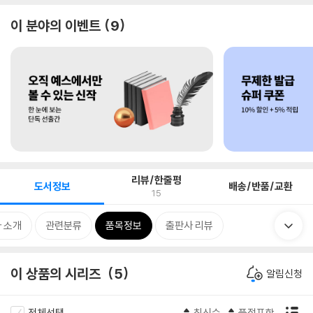
이 분야의 이벤트
9
리뷰/한줄평
도서정보
배송/반품/교환
15
 소개
관련분류
품목정보
출판사 리뷰
이 상품의 시리즈
5
알림신청
전체선택
최신순
품절포함