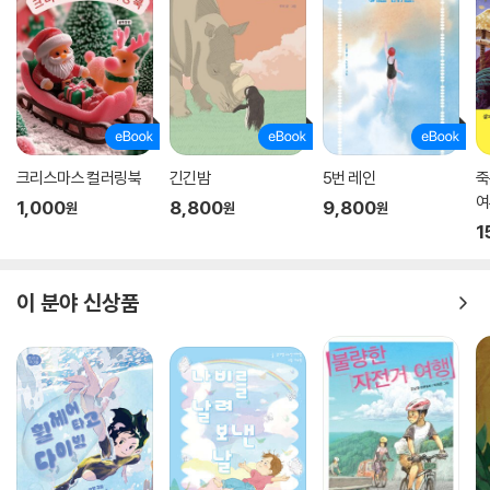
크리스마스 컬러링북
긴긴밤
5번 레인
죽
여
1,000
8,800
9,800
원
원
원
1
이 분야 신상품