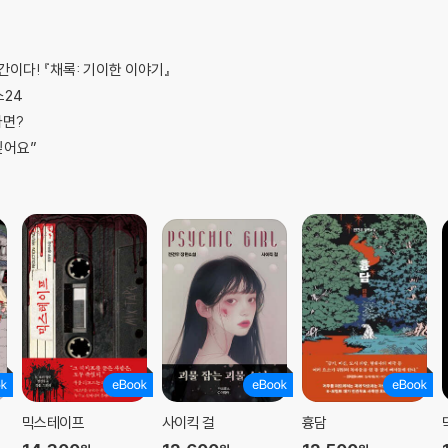
이다! 『채록: 기이한 이야기』
스24
다면?
싶어요”
러
믹스테이프
사이킥 걸
흉담