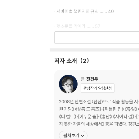
· 서바이벌 챌린지의 규칙 …… 40
· 헛소문을 막아라 …… 57
· 친구의 역습 …… 70
· 한밤중 학교에서 벌어진 일 …… 85
저자 소개
2
· 진정한 친구 …… 100
글
전건우
· 최후의 대결 …… 110
관심작가 알림신청
· 미스터리 유튜브 시즌 2 …… 130
2008년 단편소설 〈선잠〉으로 작품 활동을 
원 기담》 《살롱 드 홈즈》 《뒤틀린 집》 《듀얼
[작가의 말] 여러분의 모험은 이제 시작이에요 …
《더 컬트》 《어두운 숲》 《흉담》 《사이킥 걸
지 못한 자들의 세상에서》 등을 펴냈다. 장편
펼쳐보기