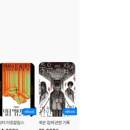
닥터 아포칼립스
죽은 집에 관한 기록
어두운 숲