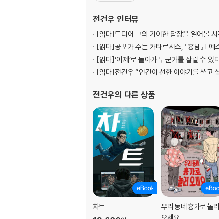
전건우
인터뷰
[읽다]
드디어 그의 기이한 답장을 열어볼 시간
[읽다]
공포가 주는 카타르시스, 『흉담』 | 예
[읽다]
‘어제’로 돌아가 누군가를 살릴 수 있
[읽다]
전건우 “인간이 선한 이야기를 쓰고 
전건우
의 다른 상품
차트
우리 동네 흉가로 놀
오세요