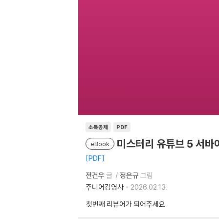
소득공제
PDF
미스터리 유튜브 5 서바
eBook
PDF
전건우
글
정은규
그림
주니어김영사
2026.02.13.
첫번째 리뷰어가 되어주세요