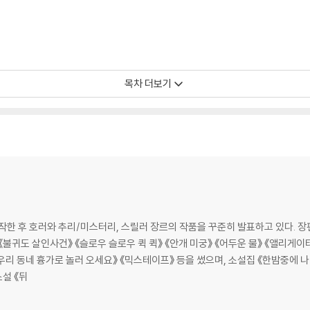
목차 더보기
시작한 후 호러와 추리/미스터리, 스릴러 장르의 작품을 꾸준히 발표하고 있다. 장
》 《불귀도 살인사건》 《슬로우 슬로우 퀵 퀵》 《안개 미궁》 《어두운 물》 《앨리게
… 138
》 《우리 동네 흉가로 놀러 오세요》 《믹스테이프》 등을 썼으며, 소설집 《한밤중에 
소설 《뒤