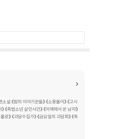
편소설 《밤의 이야기꾼들》 《소용돌이》 《고시
이터》 《촉법소년 살인사건》 《어제에서 온 남자》
나 홀로》 《괴담수집가》 《금요일의 괴담회》 《죽