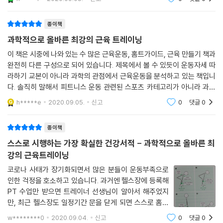
시대다. 하지만 호사다마라고 할까? 신뢰할 만한 올바른
지속하지 못하는 원인은 ‘약한 의지력’이 아닌 한정된 의지력을 효율적으
정보보다 모호하고 명확한 근거없이 주장
로 관리하지 못하는 데 있다. 이를 역으로 이용해 의지력을 과도하게 소모
종이책
하지 않고 유혹에 흔들리지 않는 기술을 소개한다. 그만두고 싶을 때마다
과학적으로 올바른 최강의 근육 트레이닝
살펴보면 다시 트레이닝을 지속하게 하는 강력한 동기부여 요소가 되어줄
이 책은 시중에 나와 있는 수 많은 근육운동, 홈트가이드, 근육 만들기 책과
것이다.
완전히 다른 구성으로 되어 있습니다. 제목에서 볼 수 있듯이 운동자세 따
라하기 교본이 아니라 과학의 관점에서 근육운동을 분석하고 있는 책입니
다. 솔직히 말해서 피트니스 운동 관련된 스포츠 카테고리가 아니라 과학
카테고리로 분류되는 것이 맞을 정도입니다.근육을 비대하고 크게 키우는
h*****e
2020.09.05.
신고
0
댓글
0
방법을 과학적
종이책
스스로 시행하는 가장 확실한 건강서적 - 과학적으로 올바른 최
강의 근육트레이닝
코로나 사태가 장기화되면서 많은 분들이 운동부족으로
인한 걱정을 호소하고 있습니다. 과거엔 헬스장에 등록해
PT 수업만 받으면 트레이너 선생님이 알아서 해주었지
만, 최근 헬스장도 일정기간 문을 닫게 되면 스스로 홈트
레이닝에 의존해야 하는 상황까지 오고야 말았습니다. 그
w********0
2020.09.04.
신고
0
댓글
0