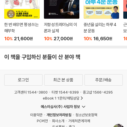
한 번 배우면 평생 쓰는
저항성 트레이닝의 이
중년을 살리는 하루 4
근
해부학
론과 실제
분 운동
보
10
21,600
10
27,000
10
16,650
1
%
%
%
원
원
원
이 책을 구입하신 분들이 산 분야 책
로그인
최근 본 상품
주문/배송
고객센터 1544-3800
티켓 1544-6399
중고샵 1566-4295
eBook 1:1문의/채팅상담
예스이십사(주) 사업자 정보
이용약관
개인정보처리방침
청소년보호정책
PC버전
회사소개
거래처관계자께
도서홍보
광고