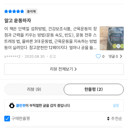
런데 전문가도 아닌 우리들이 혼자 운동을 하다 몸과 근육
을 상하게 하진 않을지 걱정되시진 않습니까?
종이책
알고 운동하자
이 책은 단백질 섭취방법, 건강보조식품, 근육운동의 장
점과 근력을 키우는 방법(운동 속도, 빈도), 운동 전후 스
트레칭 법, 올바른 3대 운동법, 근육운동을 지속하는 방법
등이 실려있다. 참고문헌만 12페이지다. 얼마나 공을 들여
썼는지 알 수 있다. 읽으면서도 굉장히 많은 자료를 읽고
s******2
2020.08.30.
신고
0
댓글
0
고심해서 썼다는 게 느껴진다. SNS에 몸 좀 올려서 이름
알린 다음 동작 몇 개하고 식단 대충 적
리뷰 전체보기
리뷰
9
한줄평
2
클린봇
이 부적절한 글을 감지 중입니다.
설정
구매한줄평
추천순