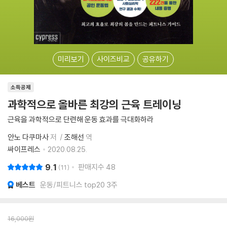
미리보기
사이즈비교
공유하기
소득공제
과학적으로 올바른 최강의 근육 트레이닝
근육을 과학적으로 단련해 운동 효과를 극대화하라
안노 다쿠마사
저
조해선
역
싸이프레스
2020.08.25.
9.1
판매지수
48
11
베스트
운동/피트니스 top20 3주
16,000
원