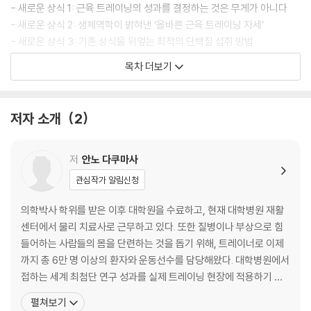
- 새로운 상식 1: 근육 트레이닝의 성과를 결정하는 것은 무게가 아니다
- 새로운 상식 2: 생체역학이 밝혀낸 ‘올바른 근육 트레이닝 자세’
- 새로운 상식 3: 기존 상식을 뒤엎는 최적의 단백질 섭취 방법
- 새로운 상식 4: 단백질을 많이 섭취해도 신장은 손상되지 않는다
목차 더보기
- 새로운 상식 5: 어떤 건강보조식품이 근육 트레이닝에 효과적일까?
- 새로운 상식 6: 근육 트레이닝은 질병에 강한 몸을 만든다
- 새로운 상식 7: 왜 근육 트레이닝을 꾸준히 지속하지 못할까?
저자 소개
2
1. 과학적으로 올바른 근육 트레이닝 방정식
근육을 키우는 방정식
저
안노 다쿠마사
총부하량: 근육 비대 효과를 높이려면 무거운 바벨을 들어야 한다?
관심작가 알림신청
세트 사이의 휴식 시간: 세트와 세트 사이에 2분 이상 쉬어라
관절 가동 범위: 한계점에 다다를 때까지 관절을 크게 움직여라!
의학박사 학위를 받은 이후 대학원을 수료하고, 현재 대학병원 재활
운동 속도: 운동 속도는 8초 이내로 유지하라
센터에서 물리 치료사로 근무하고 있다. 또한 질병이나 부상으로 힘
근육 수축 양식: 네거티브 동작은 의식하지 않아도 된다
들어하는 사람들의 몸을 단련하는 것을 돕기 위해, 트레이너로 이제
운동 빈도: 일주일에 3회든 6회든 근육 트레이닝의 효과는 같다
까지 총 6만 명 이상의 환자와 운동선수를 담당해왔다. 대학병원에서
근력을 기르는 방정식
접하는 세계 최첨단 연구 성과를 실제 트레이닝 현장에 적용하기 위
운동 강도: 근력 강화에는 고강도 운동이 답이다!
해 연구 발표와 논문 집필에도 힘을 쏟고 있다. 안노 다쿠마사라는 필
펼쳐보기
운동 속도: 근력을 기르고 싶다면 6초 이내로 움직여라
명으로 근육 트레이닝과 몸에 관련된 스포츠의학, 스포츠과학, 스포