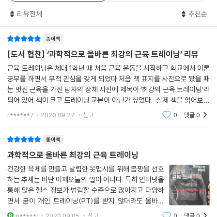
“과학적 원리를 알고 단련하면 트레이닝의 효과가 커진다”
리뷰전체
추천순
기본 자세부터 근육 트레이닝 방정식, 단백질 섭취 방법까지
한 권으로 끝내는 ‘지속 가능한 피트니스 바이블’
종이책
『과학적으로 올바른 최강의 근육 트레이닝』은 수준 높고 객관적인 데이터
[도서 협찬] ‘과학적으로 올바른 최강의 근육 트레이닝’ 리뷰
로 어떻게 트레이닝을 하면 좋은지 말한다. 이제까지 90% 이상 잘못 알려
근육 트레이닝은 체대 1학년 때 처음 근육 운동을 시작하고 학교에서 이론
진 스쿼트, 벤치 프레스, 데드리프트 방법 대신 올바른 자세와 관절의 위
공부를 하면서 무척 관심을 갖게 되었다.처음 책 표지를 사진으로 봤을 때
치, 동작을 시행할 때 움직여야 하는 근육까지 세심히 짚어준다. 운동 강도
는 멋진 근육을 가진 남자의 상체 사진에 제목이 ‘최강의 근육 트레이닝’라
와 횟수, 세트 수로 결정되는 총부하량에 대한 정보와 함께 세트 사이의 휴
되어 있어 책이 크고 트레이닝 교본이 아닌가 싶었다. 실제 책을 읽어보니
식 시간, 관절을 움직이는 범위, 운동 속도, 근육 수축 양식, 1주 빈도 등 ‘트
책이 읽기 좋게 작고 사진보다는 최신 근육 트레이닝과 영양 등에 대한정
r******7
2020.09.27.
신고
0
댓글
0
보를 전
레이닝 방정식’을 구성하는 각 요소에 대한 설명도 빠뜨리지 않았다. 또한
단백질은 무엇을, 어느 정도의 양으로 먹으면 좋은지 소개하며 자연식품은
종이책
물론 단백질 보충제, 건강보조식품과 그 성분까지 상세하게 설명한다.
과학적으로 올바른 최강의 근육 트레이닝
또 아무리 좋은 트레이닝 방법, 올바른 트레이닝 상식을 알아도 스스로 꾸
건강한 육체를 만들고 날렵한 옷맵시를 위해 몸짱을 선호
하는 추세는 비단 어제오늘의 일이 아니다. 특히 인터넷을
준히 하지 않는다면 소용이 없다. 이 책의 마지막 장 ‘과학적으로 올바른 근
통해 많은 헬스 정보가 범람할 수준으로 많아지고 다양하
육 트레이닝 지속 방법’에서는 근육 트레이닝으로 얻을 수 있는 암과 각종
면서 굳이 개인 트레이닝(PT)를 받지 않더라도 올바른
질병에 의한 사망률 감소, 수면의 질 향상, 불안과 우울증 개선 등의 이점을
자세와 노력을 통해 충분히 아름다운 몸매를 가꿀 수 있는
상세히 밝힌다. 저자가 연구한 진화론과 사회심리학에 따르면 트레이닝을
n*****r
2020.09.05.
신고
0
댓글
0