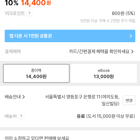
10
14,400
YES포인트
800원 (5%)
5만원 이상 구매 시 2천원 추가 적립
앱 다운 시 1천원 상품권
결제혜택
카드/간편결제 혜택을 확인하세요
종이책
eBook
14,400
원
13,000
원
배송안내
서울특별시 영등포구 은행로 11(여의도동,
변경
일신빌딩)
배송비
유료
(도서 15,000원 이상 무료)
이미 소장하고 있다면 판매해 보세요.