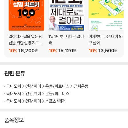
운동 후: 정리 운동은 아무런 의미가 없다?
3. 과학적으로 올바른 단백질 섭취 방법
왜 근육 트레이닝에는 단백질이 필요할까?
단백질은 근육 트레이닝 후 24시간 안에 섭취하자
가장 질 좋은 단백질은 고기, 달걀, 우유, 콩에 들어 있다
말하다가 길을 잃는 당
1일 1만 보, 제대로 걸어
어제보다 나은 내가 되
최적의 단백질 섭취량은 나이, 몸무게, 운동에 따라 다르다
신을 위한 설명 치트키
라
고 싶어
100
단백질 보충제의 효과를 뒷받침하는 과학적 근거
10
16,200
10
15,120
10
13,500
%
%
%
원
원
원
단백질은 한꺼번에 많이 먹으면 소용없다
근육을 키우고 싶으면 자기 전에 단백질 보충제를 먹자
단백질을 많이 섭취하면 신장이 나빠진다?
관련 분류
단백질과 탄수화물의 조합은 의미가 없다?
무지방우유 대신 지방이 담긴 전유를 고르자
국내도서
건강 취미
운동/피트니스
근력운동
달걀은 노른자까지 통째로 먹어라
국내도서
건강 취미
운동/피트니스
건강보조식품이 근육 트레이닝에 미치는 효과와 과학적 근거
국내도서
건강 취미
스포츠/레저
4. 과학적으로 올바른 근육 트레이닝 지속 방법
근육 트레이닝을 지속해야 하는 이유 1: 질병에 강한 몸을 만든다
품목정보
근육 트레이닝을 지속해야 하는 이유 2: 수면의 질을 높인다