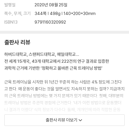
근육 트레이닝을 지속해야 하는 이유 3: 마음을 건강하게 만든다
발행일
2020년 08월 25일
좋다는 것을 알면서도 근육 트레이닝을 지속하지 못하는 이유
쪽수, 무게, 크기
344쪽 | 498g | 140*200*30mm
근육 트레이닝을 지속하는 기술 1: 의지력을 관리하라!
ISBN13
9791160320992
근육 트레이닝을 지속하는 기술 2: 마시멜로 실험을 응용하자!
근육 트레이닝을 지속하는 기술 3: 뇌를 해킹하라
출판사 리뷰
마치는 글
하버드대학교, 스탠퍼드대학교, 예일대학교…
참고문헌
전 세계 15개국, 43개 대학교에서 222건의 연구 결과로 입증한
과학적 근거에 기반한 ‘정확하고 올바른 근육 트레이닝 방법’
근육 트레이닝을 시작한 뒤 1년간 꾸준히 하는 사람은 4% 정도에 그친다
고 한다. 왜 운동이 좋다는 것을 알면서도 지속하지 못하는 걸까? 지금까지
의 근육 트레이닝 방법에는 몇 가지 문제가 있기 때문이다. 첫째, 대부분의
트레이닝 방법은 주관적 경험에 근거한다. ‘내가 이런 방법으로 운동했더
니 결과가 이랬다’ 식의 정보가 다수다. 둘째, 개개인에 따라 적합한 운동
방법이 다르다. 자신에게 어떤 트레이닝이 효과적인지 대다수는 모르고 있
출판사 리뷰 더보기
다. 셋째, 트레이닝 효과를 극대화시키는 데 대한 정보가 너무나 많다. 올바