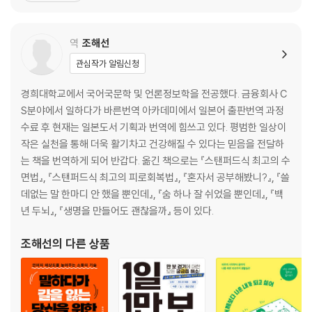
운동 빈도: 효과적으로 근력을 강화하려면 일주일에 몇 회 운동해야 할까?
츠영양학 등 다양한 분야의 최신 연구 보고와 논문, 정보를 소개하는
블로그 ‘재활 메모(リハビリ memo)’를 운영한다. 지금
역
조해선
2. 과학적으로 올바른 근육 트레이닝 방법
운동 전: 트레이닝은 전날 밤부터 시작된다
관심작가 알림신청
운동 전: 트레이닝 전에는 스트레칭을 하지 마라
경희대학교에서 국어국문학 및 언론정보학을 전공했다. 금융회사 C
운동 전: 유산소 운동 후에는 낮은 강도로 몸을 풀어주자
S분야에서 일하다가 바른번역 아카데미에서 일본어 출판번역 과정
3대 트레이닝 - 스쿼트 편 1: 과학적으로 올바른 스쿼트의 기본 자세
수료 후 현재는 일본도서 기획과 번역에 힘쓰고 있다. 평범한 일상이
3대 트레이닝 - 스쿼트 편 2: 하이 바 스쿼트와 로우 바 스쿼트
작은 실천을 통해 더욱 활기차고 건강해질 수 있다는 믿음을 전달하
3대 트레이닝 - 스쿼트 편 3: 스쿼트 효과를 극대화하는 스탠스 폭과 발의
는 책을 번역하게 되어 반갑다. 옮긴 책으로는 『스탠퍼드식 최고의 수
방향
면법』, 『스탠퍼드식 최고의 피로회복법』, 『혼자서 공부해봤니?』, 『쓸
3대 트레이닝 - 벤치 프레스 편 1: 과학적으로 올바른 벤치 프레스의 기본
데없는 말 한마디 안 했을 뿐인데』, 『숨 하나 잘 쉬었을 뿐인데』, 『백
자세
년 두뇌』, 『생명을 만들어도 괜찮을까』 등이 있다.
3대 트레이닝 - 벤치 프레스 편 2: 벤치 프레스의 성과를 높이는 아치 모양
의 등과 견갑골의 움직임
조해선
의 다른 상품
3대 트레이닝 - 데드리프트 편 1: 과학적으로 올바른 데드리프트의 기본
자세
3대 트레이닝 - 데드리프트 편 2: 데드리프트의 효과를 극대화하는 리프
팅 자세