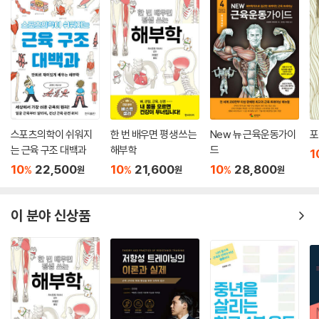
스포츠의학이 쉬워지
한 번 배우면 평생 쓰는
New 뉴 근육운동가이
포
는 근육 구조 대백과
해부학
드
1
10
22,500
10
21,600
10
28,800
%
%
%
원
원
원
이 분야 신상품