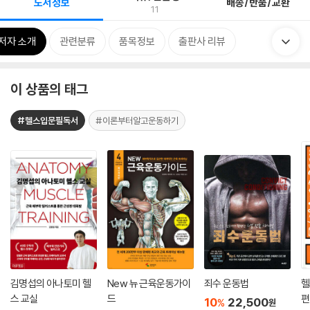
도서정보
배송/반품/교환
11
저자 소개
관련분류
품목정보
출판사 리뷰
이 상품의 태그
#헬스입문필독서
#이론부터알고운동하기
김명섭의 아나토미 헬
New 뉴 근육운동가이
죄수 운동법
헬
스 교실
드
편
10
22,500
%
원