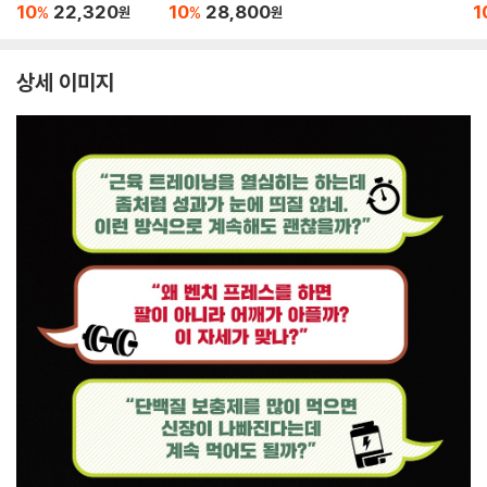
10
22,320
10
28,800
1
%
%
원
원
상세 이미지