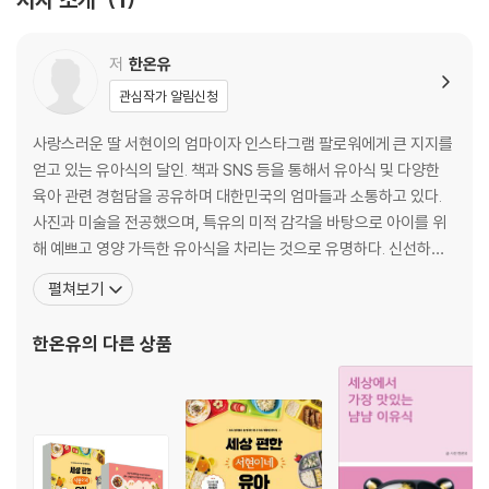
■ 밥 가지덮밥∥검은깨고구마죽∥달걀야채죽∥돼지고기가지덮밥 …
■ 면 감자들깨칼국수∥두부콩국수∥멸치칼국수∥바지락칼국수 …
저
한온유
관심작가 알림신청
Part 3. 아이 입맛 맞춤! 든든한 국 & 탕
사랑스러운 딸 서현이의 엄마이자 인스타그램 팔로워에게 큰 지지를
가자미미역국∥감자크림스프∥닭백숙∥황태감잣국 …
얻고 있는 유아식의 달인. 책과 SNS 등을 통해서 유아식 및 다양한
육아 관련 경험담을 공유하며 대한민국의 엄마들과 소통하고 있다.
Part 4. 편식 걱정 끝! 맛있고 건강한 반찬 & 간식
사진과 미술을 전공했으며, 특유의 미적 감각을 바탕으로 아이를 위
해 예쁘고 영양 가득한 유아식을 차리는 것으로 유명하다. 신선하고
■ 무침 : 감자달걀샐러드∥숙주나물무침∥오이새콤무침∥청포묵김무침
좋은 재료를 선별하여 정성을 다해 음식을 만든 뒤 예쁘게 담아내는
펼쳐보기
…
것은 서현이를 향한 한온유 작가만의 사랑 방식이다. 자신이 만든 음
■ 볶음 : 가지볶음∥닭다리살야채볶음∥브로콜리맛살두부볶음∥파프리카
식을 아이가 맛있게 먹는 모습을 볼 때 가장 행복한 그녀는 오늘도 건
한온유
의 다른 상품
새송이버섯볶음 …
강한 유아식을 만들기 위해 고군분투한다. 저서로는
■ 구이 : 간장닭꼬치∥관자버터구이∥닭봉갈릭버터구이∥함박스테이크
…
■ 조림 : 감자양파조림∥닭날개조림∥당근조림∥새송이버섯버터간장조림
…
■ 전 : 게살야채전∥닭안심동그랑땡∥브로콜리옥수수전∥청경채달걀말이