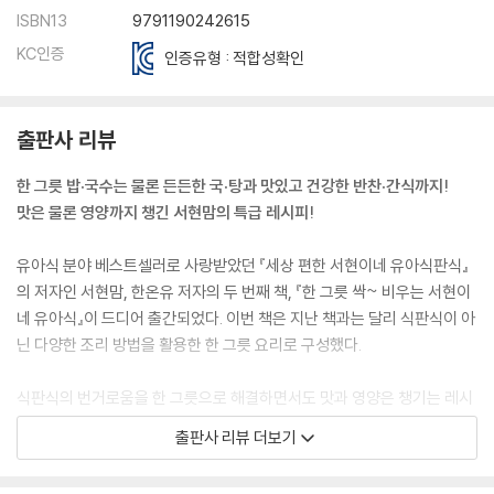
ISBN13
9791190242615
KC인증
인증유형 : 적합성확인
출판사 리뷰
한 그릇 밥·국수는 물론 든든한 국·탕과 맛있고 건강한 반찬·간식까지!
맛은 물론 영양까지 챙긴 서현맘의 특급 레시피!
유아식 분야 베스트셀러로 사랑받았던 『세상 편한 서현이네 유아식판식』
의 저자인 서현맘, 한온유 저자의 두 번째 책, 『한 그릇 싹~ 비우는 서현이
네 유아식』이 드디어 출간되었다. 이번 책은 지난 책과는 달리 식판식이 아
닌 다양한 조리 방법을 활용한 한 그릇 요리로 구성했다.
식판식의 번거로움을 한 그릇으로 해결하면서도 맛과 영양은 챙기는 레시
피를 공개한다. 또한, 서현이가 본격적으로 편식을 하는 시기에 접어든 만
출판사 리뷰 더보기
큼 편식에 대처하기 위한 서현맘의 고민과 노하우를 책 속에 담아내었다.