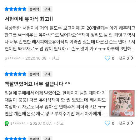
딱!!요리똥손을 살려주셨어요ㅜㅠㅠㅠㅠ개인적으로 저
종이책
구매
서현이네 유아식 최고!!
세상편한 서현이네 거의 닳도록 보고이제 곧 20개월되는 아기 해주려고
한그릇 싹~비우는 유아식으로 넘어가요^^책이 정리도 넘 잘 되잇구 역시
나 너무 간편한 레시피에요유아식책 여러권 샀는데 다른건 손도 안대고 서
현이만 봐요재료도 넘 많이 필요하고 손도 많이 가고ㅠㅠ 하루에 3번하는
유아식 너무 어렵고 복잡하면 안하게 되더라구요ㅠㅠ하지만 서현이네 유
p*****4
2020.10.08.
신고
0
댓글
0
아식은 재료도 간단 과
종이책
구매
책잘받았어요 너무 설렙니다 ^^
일욜에 구매해서 어제 받았어요. 한페이지 넘길 때마다 기
대감이 뿜뿜! 다른 유아식책이 한 권 있었는데 레시피도
복잡하고 재료도 너무 많아 잘 안해주게 되더라고요 ㅠㅠ
맨날 계란에 온갖 재료 넣고 부쳐주기만 해서 아가에게 미
안했는데. 서현맘 보면서 넘 반성하게 되고 다시 열심히
s*****n
2020.10.07.
신고
0
댓글
0
해줘야겠다는 용기가 생겼어요. 저희 아가도 2키로 초반
으로 태어나 16개월인 지금까지 그저 건강
종이책
구매