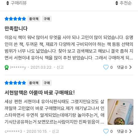
구매리뷰
추천순
종이책
구매
만족합니다
이유식 책이 워낙 많아서 무엇을 사야 되나 고민이 많이 되었습니다. 유명
인이 쓴 책, 두꺼운 책, 재료가 다양하게 구비되어야 하는 책 등등 선택의
범위가 너무 나도 넓었습니다. 찾아 보고 검색해보고 해보니 결국 좁혀 지
면서 서현이네 유아식 책을 많이 추천 받았습니다. 그래서 구매하게 되었
습니다. 내용이 매우 알차고 쉽게 따라할 수 있어서 만족합니다. 다른 서현
l******y
2021.03.22.
신고
0
댓글
0
이네 책도 구매
종이책
구매
서현맘책은 아묻따 바로 구매해요!
세상 편한 서현이네 유아식판식때도 그랬지만요것도 살
까말까 고민없이 바로 구매했어요.제가 애기낳고나서 인
스타하면서 우연히 알게되었는데애기랑 놀아주는거, 애
기식단공유하는거 보면모르는사람이지만 진짜 믿음이 가
더라구요ㅋㅋㅋ서현맘처럼 데코를 예쁘게 하진 못하지만
c******3
2020.10.15.
신고
0
댓글
0
알려주신 레시피대로 한끼만들면 저희애기도 밥한그릇뚝