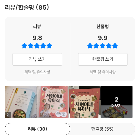
육아 파워인스타그래머 ‘서현맘’의 유아식 꿀팁 & 노하우 공개
리뷰/한줄평
85
올바른 식습관 기르는 방법부터 유아식 알짜 정보까지! 유아식을 시작하
기 전 또는 제대로 준비하기 위해서 꼭 봐야 하는 필수 정보를 담았다. 도
리뷰
한줄평
구, 기본 육수 레시피, 재료 설명 등 서현맘이 그동안 몸소 체험한 모든 노
9.8
9.9
하우를 공개한다. 게다가 독자들이 평소에 궁금해했던 내용들도 속 시원히
알려준다!
리뷰 쓰기
한줄평 쓰기
오늘도 주방에서 전쟁을 치르고 있을 엄마들을 위한 세심한 서비스!
혜택 및 유의사항
혜택 및 유의사항
첫 번째로 요알못 아빠들 소환, 「아빠 요리 레시피」를 보면서 아빠들이 우
리 아이 밥을 직접 해줄 수 있도록 구성했다! 두 번째, 「냉장고 부착 궁합
표」를 냉장고에 붙여두고 어울리는 식재료끼리 조합해서 메뉴 궁합을 짜
2
보자! 마지막 「재료별 인덱스」를 통해서 재료를 기준으로 유아식에 접근해
더보기
보자! 한 가지 재료로 여러 가지 요리를 만들 수 있고, 다양한 식단도 구성
할 수 있다.
2
리뷰
30
한줄평
55