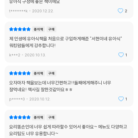
유아식 구성에 좋은 책이에요
t*******k
2020.12.22.
2
종이책
구매
제 인생에 유아식책을 처음으로 구입하게해준 "서현이네 유아식"
워킹맘들에게 강추합니다!
k***2
2020.10.13.
1
종이책
구매
오자마자 책을보는데 너무간편하고!!둘째에게해주니 너무
잘먹네요! 책사길 잘한것같아요ㅎㅎ
p*****0
2020.10.12.
1
종이책
구매
요리똥손인데 너무 쉽게 따라할수 있어서 좋아요~ 메뉴도 다양하고
요리팁도 너무 유용합니다~