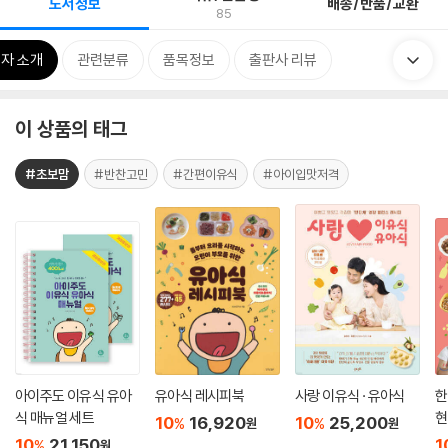
도서정보
배송/반품/교환
85
자 소개
관련분류
품목정보
출판사 리뷰
이 상품의 태그
#초보맘
#반찬고민
#간편이유식
#아이입맛저격
아이주도 이유식 유아
유아식 레시피북
사랑 이유식 · 유아식
한
식 매뉴얼 세트
현
10
16,920
10
25,200
%
%
원
원
10
21,150
1
%
원