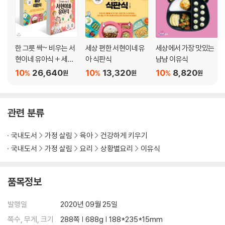
…
■ 찜 : 당근달걀찜∥돼지등갈비찜∥새우오징어완자∥소고기두부완자 …
■ 튀김 : 감자고로케∥두부강정∥레몬크림새우∥배추롤까스 …
한 그릇 싹~ 비우는 서
세상 편한 서현이네 유
세상에서 가장 맛있는
부록
현이네 유아식 + 세상
아 식판식
냠냠 이유식
아빠 요리 레시피
편한 서현이네 유아 식
10
26,640
10
13,320
10
8,820
%
%
%
원
원
원
냉장고 부착용 궁합표
판식
가나다순 인덱스 & 재료별 인덱스
관련 분류
국내도서
가정 살림
육아
건강하게 키우기
국내도서
가정 살림
요리
상황별요리
이유식
품목정보
발행일
2020년 09월 25일
쪽수, 무게, 크기
288쪽 | 688g | 188*235*15mm