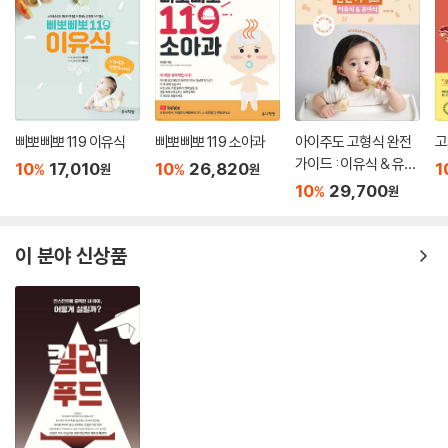
삐뽀삐뽀 119 이유식
삐뽀삐뽀 119 소아과
아이주도 고형식 완전
고
가이드 : 이유식 & 유아
10
17,010
10
26,820
1
%
%
원
원
식
10
29,700
%
원
이 분야 신상품