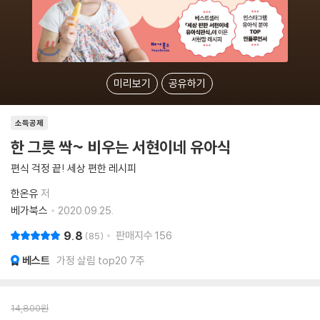
미리보기
공유하기
소득공제
한 그릇 싹~ 비우는 서현이네 유아식
편식 걱정 끝! 세상 편한 레시피
한온유
저
베가북스
2020.09.25.
9.8
판매지수
156
85
베스트
가정 살림 top20 7주
14,800
원