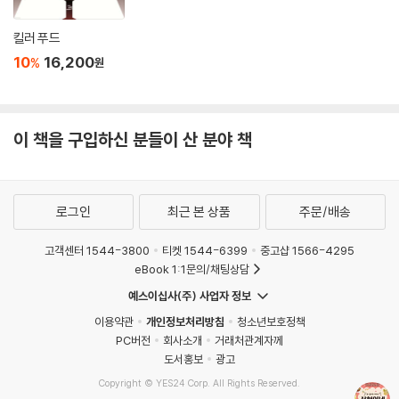
킬러 푸드
10
16,200
%
원
이 책을 구입하신 분들이 산 분야 책
로그인
최근 본 상품
주문/배송
고객센터 1544-3800
티켓 1544-6399
중고샵 1566-4295
eBook 1:1문의/채팅상담
예스이십사(주) 사업자 정보
이용약관
개인정보처리방침
청소년보호정책
PC버전
회사소개
거래처관계자께
도서홍보
광고
Copyright © YES24 Corp. All Rights Reserved.
MATOM10