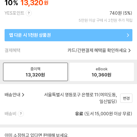
10
13,320
YES포인트
740원 (5%)
5만원 이상 구매 시 2천원 추가 적립
앱 다운 시 1천원 상품권
결제혜택
카드/간편결제 혜택을 확인하세요
종이책
eBook
13,320
원
10,360
원
배송안내
서울특별시 영등포구 은행로 11(여의도동,
변경
일신빌딩)
배송비
유료
(도서 15,000원 이상 무료)
이미 소장하고 있다면 판매해 보세요.