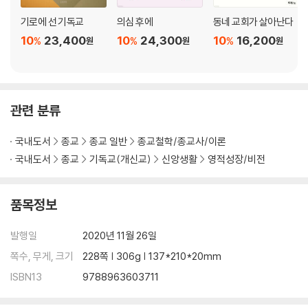
기로에 선 기독교
의심 후에
동네 교회가 살아난다
10
23,400
10
24,300
10
16,200
%
%
%
원
원
원
관련 분류
국내도서
종교
종교 일반
종교철학/종교사/이론
국내도서
종교
기독교(개신교)
신앙생활
영적성장/비전
품목정보
발행일
2020년 11월 26일
쪽수, 무게, 크기
228쪽 | 306g | 137*210*20mm
ISBN13
9788963603711