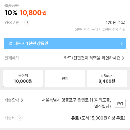
12,000
원
10
10,800
YES포인트
120원 (1%)
5만원 이상 구매 시 2천원 추가 적립
앱 다운 시 1천원 상품권
결제혜택
카드/간편결제 혜택을 확인하세요
종이책
eBook
원제
10,800
원
8,400
원
배송안내
서울특별시 영등포구 은행로 11(여의도동,
변경
일신빌딩)
배송비
유료
(도서 15,000원 이상 무료)