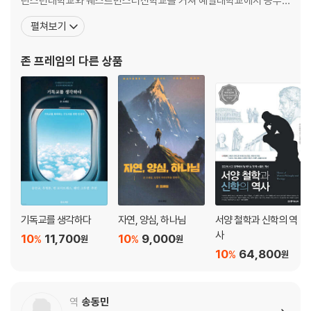
린스턴대학교와 웨스트민스터신학교를 거쳐 예일대학교에서 공부
하고 웨스트민스터신학교와 리폼드신학교에서 가르치다 은퇴했다.
펼쳐보기
저서로는 전제론적 변증론을 다룬 『자연, 양심, 하나님』(좋은씨앗)과
<주권신학 시리즈>로 묶인 『신지식론』(The Doctrine of the Kno
존 프레임
의 다른 상품
wledge of God, CLC), 『신론』(The
기독교를 생각하다
자연, 양심, 하나님
서양 철학과 신학의 역
사
10
11,700
10
9,000
%
%
원
원
10
64,800
%
원
역
송동민