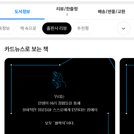
리뷰/한줄평
도서정보
배송/반품/교환
4
목정보
책 속으로
출판사 리뷰
추천평
카드뉴스로 보는 책