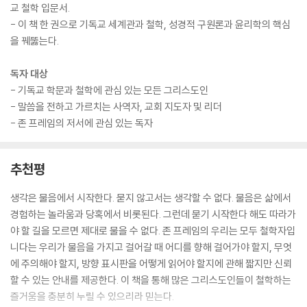
이 될 것이다. 만약 내 팔이 내 의도와는 상관없이 계속 위아래로 움직인다
교 철학 입문서.
고 하자. 그것은 자유로운 움직임이 아니라 이상한 사건일 것이다. 실제로
- 이 책 한 권으로 기독교 세계관과 철학, 성경적 구원론과 윤리학의 핵심
이 같은 불규칙성은 자유에 대한 하나의 방해물이다. 만약 내 팔이 아무 이
을 꿰뚫는다.
유 없이 위아래로 계속 움직인다면, 이것은 곧 내가 스스로 통제할 수 없는
상태가 된다. 이것은 병적인 증상이며 비자발적인 발작일 뿐, 자유로운 선
독자 대상
택을 보여주는 하나의 예가 아니다.
- 기독교 학문과 철학에 관심 있는 모든 그리스도인
--- 「나에게는 자유의지가 있는가」 중에서
- 말씀을 전하고 가르치는 사역자, 교회 지도자 및 리더
- 존 프레임의 저서에 관심 있는 독자
추천평
생각은 물음에서 시작한다. 묻지 않고서는 생각할 수 없다. 물음은 삶에서
경험하는 놀라움과 당혹에서 비롯된다. 그런데 묻기 시작한다 해도 따라가
야 할 길을 모르면 제대로 물을 수 없다. 존 프레임의 우리는 모두 철학자입
니다는 우리가 물음을 가지고 걸어갈 때 어디를 향해 걸어가야 할지, 무엇
에 주의해야 할지, 방향 표시판을 어떻게 읽어야 할지에 관해 짧지만 신뢰
할 수 있는 안내를 제공한다. 이 책을 통해 많은 그리스도인들이 철학하는
즐거움을 충분히 누릴 수 있으리라 믿는다.