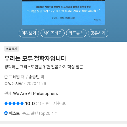
미리보기
사이즈비교
카드뉴스
공유하기
소득공제
우리는 모두 철학자입니다
생각하는 그리스도인을 위한 일곱 가지 핵심 질문
존 프레임
저
송동민
역
복있는사람
2020.11.26.
원제
We Are All Philosophers
10.0
판매지수
60
4
베스트
종교 일반 top20 4주