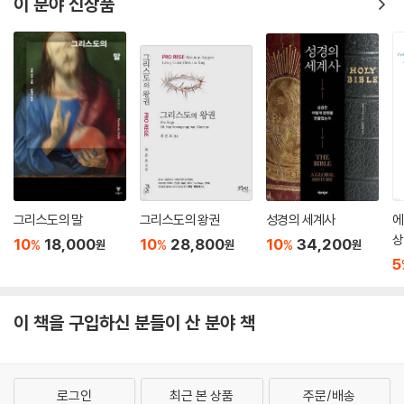
이 분야 신상품
그리스도의 말
그리스도의 왕권
성경의 세계사
에
상
10
18,000
10
28,800
10
34,200
%
%
%
원
원
원
5
이 책을 구입하신 분들이 산 분야 책
로그인
최근 본 상품
주문/배송