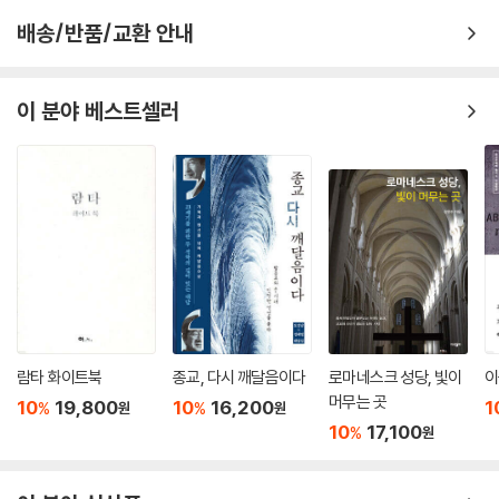
배송/반품/교환 안내
이 분야 베스트셀러
람타 화이트북
종교, 다시 깨달음이다
로마네스크 성당, 빛이
이
머무는 곳
10
19,800
10
16,200
1
%
%
원
원
10
17,100
%
원