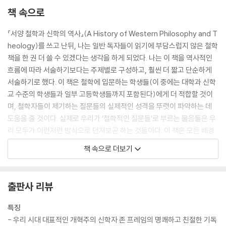
책 속으로
『서양 철학과 신학의 역사』(A History of Western Philosophy and T
heology)를 쓰고 난뒤, 나는 일반 독자들이 읽기에 부담스럽지 않은 철학
책을 한 권 더 쓸 수 있겠다는 생각을 하게 되었다. 나는 이 책을 역사적인
흐름에 따라 서술하기보다는 주제별로 구성하고, 훨씬 더 짧고 단순하게
서술하기로 했다. 이 책은 철학에 입문하는 학생들(이 중에는 대학과 신학
교 수준의 학생들과 일부 고등학생들까지 포함된다)에게 더 적합할 것이
며, 철학자들이 제기하는 질문들의 실제적인 성격을 뚜렷이 파악하는 데
도움을 줄 것이다. 실제로 우리가 ‘철학적인 질문들’로 부르는 물음들은 우
리 모두가 이런저런 방식으로 던져보곤 하는 것들이다. 이 책은 모든 배경
에 속한 독자들이 이 질문들을 명확하고 깊이 있게 숙고해 보도록 도와줄
책 속으로 더보기
것이다
--- 「서문」 중에서
출판사 리뷰
하지만 우리가 이해하는 ‘자유로움’의 의미는 이와 같지 않다. 자유로운 행
위는 원인이 없는 것이 되어야 할 필요가 없다. 실제로 원인이 없는 행동은
특징
이례적이며 기이한 사건, 곧 우리의 바람과는 상관없이 그저 발생하는 일
- 우리 시대 대표적인 개혁주의 신학자 존 프레임의 명쾌하고 친절한 기독