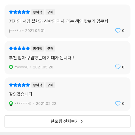
이 책에서 존 프레임은 온전히 성경에 토대를 둔 세계관에 입각해서 일곱
종이책
구매
가지의 근본적인 질문들에 답을 주고 있다. 이를 통해 그는 평범한 그리스
저자의 '서양 철학과 신학의 역사' 라는 책의 맛보기 입문서
도인들이 그리스도의 마음을 좇아 철학적 사유에 참여할 수 있게 도와준
j****e
2021.05.31.
0
다. 짧고 대중적이며 읽기 쉬운 방식으로 쓰인 이 책에서, 프레임은 그리스
도인들이 인생의 질문들을 놓고 씨름할 때 주님을 경외하는 일이 진실로
지혜의 시초이며 모든 사유의 토대임을 보여주는 대답들을 제시한다. 지금
종이책
구매
이 세대에서 복음의 진리를 알고 그것을 선포하기 원하는 모든 그리스도인
추천 받아 구입했는데 기대가 됩니다!!
에게 이 책을 적극 추천한다.
m****0
2021.05.20.
0
- 스티븐 J. 벨럼 (서던 뱁티스트 신학교 기독교신학 교수)
종이책
구매
잘읽겠습니다
k******5
2021.02.22.
0
한줄평 전체보기