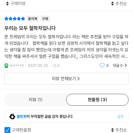
구매리뷰
추천순
- 우병훈 (고신대학교 신학과 교수)
종이책
구매
나는 학생들에게 누구나 철학을 하고 있다고 이야기한다. 유일한 질문은
우리는 모두 철학자입니다
우리가 과연 그 작업을 잘 수행하고 있는지 여부이다. 탁월한 신학자인 존
프레임의 이 작고 즐거운 책을 읽는 독자들은 바람직한 철학함을 시작할
존 프레임의 우리는 모두 철학자입니다 라는 책은 추천을 받아 구입을 하
수 있는 출발점에 서게 될 것이다. 이는 곧 하나님의 말씀이라는 렌즈를 통
게 되었습니다.. 철학책을 읽다 보면 성경적 시각에서 철학책을 읽고 싶다
는 생각을 참 많이 했었는데 이렇게 존 프레임이 저의 생각을 아셧는지 유
해 인생의 큰 질문들을 진지하고 주의 깊게 숙고해 보는 작업이다. 나는 이
익한 책을 써주셔서 얼른 구입을 했습니다,, 그리스도인이 세속적인 사고
책 우리는 모두 철학자입니다를 철학적 사고에 대한 이해하기 쉽고 깊이가
를 받아 들여 생각한다는 것이 어리석다는 것을 이 책을 읽고 깨닫게 된 것
있으며 성경적인 개론서로 열렬히 추천한다.
m****0
2021.05.20.
신고
0
댓글
0
같습니다,,
- 제임스 앤더슨 (리폼드 신학교 신학·철학 교수)
리뷰 전체보기
여기에 사람들이 자신과 세상에 관해 품는 큰 질문들을 이해하기 쉽고 매
력적인 방식으로 다룬 책이 있다. 이 책에서 프레임은 서양 철학의 역사에
리뷰
1
한줄평
3
서 제시되어 온 여러 대안적인 대답들과 소통하면서 논의를 전개하며, 성
경의 계시에 근거한 자신의 답을 대중적이며 명료한 방식으로 표현하고 있
클린봇
이 부적절한 글을 감지 중입니다.
설정
다. 이런 점에서 이 책을 적극 추천한다.
- 번 포이트리스 (웨스트민스터 신학교 신약학·성경해석학 교수)
구매한줄평
추천순