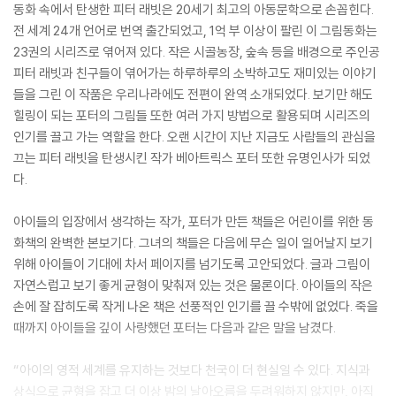
동화 속에서 탄생한 피터 래빗은 20세기 최고의 아동문학으로 손꼽힌다.
전 세계 24개 언어로 번역 출간되었고, 1억 부 이상이 팔린 이 그림동화는
23권의 시리즈로 엮어져 있다. 작은 시골농장, 숲속 등을 배경으로 주인공
피터 래빗과 친구들이 엮어가는 하루하루의 소박하고도 재미있는 이야기
들을 그린 이 작품은 우리나라에도 전편이 완역 소개되었다. 보기만 해도
힐링이 되는 포터의 그림들 또한 여러 가지 방법으로 활용되며 시리즈의
인기를 끌고 가는 역할을 한다. 오랜 시간이 지난 지금도 사람들의 관심을
끄는 피터 래빗을 탄생시킨 작가 베아트릭스 포터 또한 유명인사가 되었
다.
아이들의 입장에서 생각하는 작가, 포터가 만든 책들은 어린이를 위한 동
화책의 완벽한 본보기다. 그녀의 책들은 다음에 무슨 일이 일어날지 보기
위해 아이들이 기대에 차서 페이지를 넘기도록 고안되었다. 글과 그림이
자연스럽고 보기 좋게 균형이 맞춰져 있는 것은 물론이다. 아이들의 작은
손에 잘 잡히도록 작게 나온 책은 선풍적인 인기를 끌 수밖에 없었다. 죽을
때까지 아이들을 깊이 사랑했던 포터는 다음과 같은 말을 남겼다.
“아이의 영적 세계를 유지하는 것보다 천국이 더 현실일 수 있다. 지식과
상식으로 균형을 잡고 더 이상 밤의 날아오름을 두려워하지 않지만, 아직