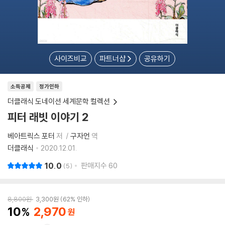
사이즈비교
파트너샵
공유하기
소득공제
정가인하
더클래식 도네이션 세계문학 컬렉션
피터 래빗 이야기 2
베아트릭스 포터
저
구자언
역
더클래식
2020.12.01.
10.0
판매지수
60
5
8,800
원
3,300
원
62% 인하
10
2,970