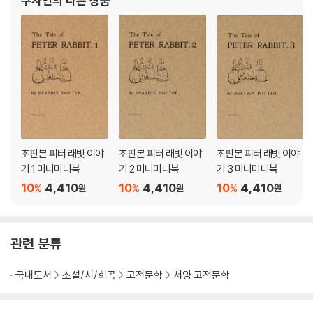
구자언
의 다른 상품
초판본 피터 래빗 이야
초판본 피터 래빗 이야
초판본 피터 래빗 이야
기 1 미니미니북
기 2 미니미니북
기 3 미니미니북
10
4,410
10
4,410
10
4,410
%
%
%
원
원
원
관련 분류
국내도서
소설/시/희곡
고전문학
서양 고전문학