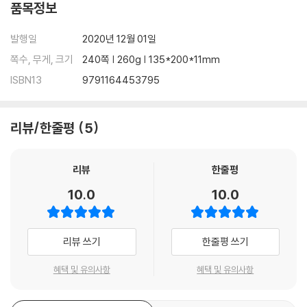
품목정보
발행일
2020년 12월 01일
쪽수, 무게, 크기
240쪽 | 260g | 135*200*11mm
ISBN13
9791164453795
리뷰/한줄평
5
리뷰
한줄평
10.0
10.0
리뷰 쓰기
한줄평 쓰기
혜택 및 유의사항
혜택 및 유의사항