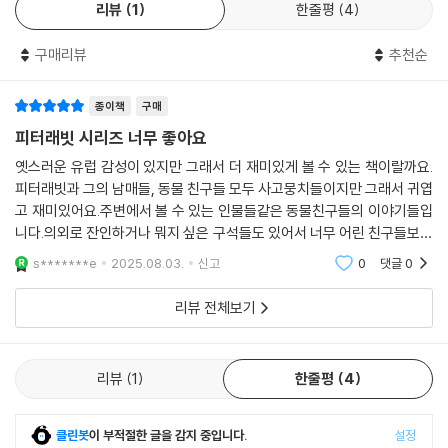
리뷰
1
한줄평
4
구매리뷰
추천순
종이책
구매
피터래빗 시리즈 너무 좋아요
옛스러운 유럽 감성이 있지만 그래서 더 재미있게 볼 수 있는 책이랄까요.
피터래빗과 그의 남매들, 동물 친구들 모두 사고뭉치들이지만 그래서 귀엽
고 재미있어요.주변에서 볼 수 있는 인물들같은 동물친구들의 이야기들입
니다.의외로 잔인하거나 뭐지 싶은 구석들도 있어서 너무 어린 친구들보다
는 초등 고학년 이상에게 더 좋을 책입니다.
s*******e
2025.08.03.
신고
0
댓글
0
리뷰 전체보기
리뷰
1
한줄평
4
클린봇
이 부적절한 글을 감지 중입니다.
설정