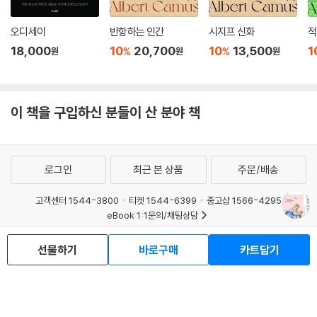
오디세이
반항하는 인간
시지프 신화
적
18,000
10
20,700
10
13,500
1
%
%
원
원
원
이 책을 구입하신 분들이 산 분야 책
로그인
최근 본 상품
주문/배송
고객센터 1544-3800
티켓 1544-6399
중고샵 1566-4295
eBook 1:1문의/채팅상담
예스이십사(주) 사업자 정보
선물하기
바로구매
카트담기
이용약관
개인정보처리방침
청소년보호정책
PC버전
회사소개
거래처관계자께
도서홍보
광고
Copyright © YES24 Corp. All Rights Reserved.