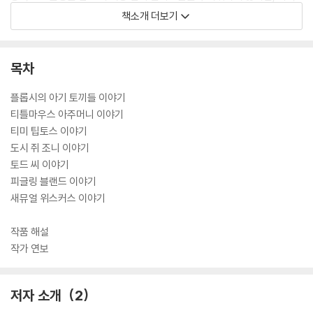
까지도 우린 삶의 이야기를 아주 조금밖에 이해하지 못한다.”
책소개 더보기
1943년 12월 77세의 일기로 세상을 떠난 포터는 14개 농장과 집 20채,
4천 에이커의 땅을 자연보호 민간단체인 내셔널 트러스트에 남겼다. 그녀
목차
가 사망한 지 3년 후인 1946년 힐탑에 있는 그녀의 집이 대중에 공개되었
고, 현재까지도 매년 7만 5천 명의 관광객들이 다녀가고 있다.
플롭시의 아기 토끼들 이야기
티틀마우스 아주머니 이야기
자연을 사랑하고 보호했던 그녀가 어린이들을 위해 남긴 ‘피터 래빗 이야
티미 팁토스 이야기
기’ 시리즈들은 주인공인 동물들이 각양각색의 인간 군상을 반영한다. 늑
도시 쥐 조니 이야기
대에게 알을 뺏길 뻔한 바보 오리, 다람쥐들이 바치는 뇌물을 받아 챙기는
토드 씨 이야기
부엉이, 그런 부엉이를 놀려대는 다람쥐, 자신의 이득이 없어지자 가난한
피글링 블랜드 이야기
주인을 속여서 복수하는 고양이 등등 귀엽거나 혹은 나쁘거나 하는 동물들
새뮤얼 위스커스 이야기
의 ‘인간적인’ 모습이 확연히 드러나 있다.
작품 해설
어쩌면 이와 같은 이야기는 현실의 모습을 이야기 형식으로 보여주는 길라
작가 연보
잡이 역할을 담당하고 있는지도 모른다. 물론 재미있는 이야기이지만, 포
터의 말처럼 ‘삶의 이야기를 아주 조금밖에 이해하지 못하는’ 우리들은 아
저자 소개
2
이러니하게도 다양한 동물 이야기를 통해 조금 더 현실을 가깝게 느끼게