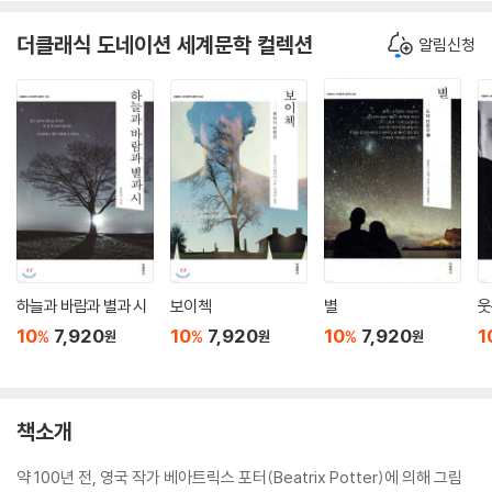
더클래식 도네이션 세계문학 컬렉션
알림신청
하늘과 바람과 별과 시
보이첵
별
웃
10
7,920
10
7,920
10
7,920
1
%
%
%
원
원
원
책소개
약 100년 전, 영국 작가 베아트릭스 포터(Beatrix Potter)에 의해 그림