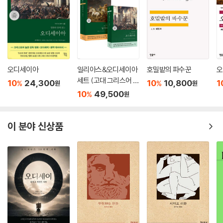
오디세이아
일리아스&오디세이아
호밀밭의 파수꾼
오
세트 (고대 그리스어 완
10
24,300
10
10,800
1
%
%
원
원
역본)
10
49,500
%
원
이 분야 신상품