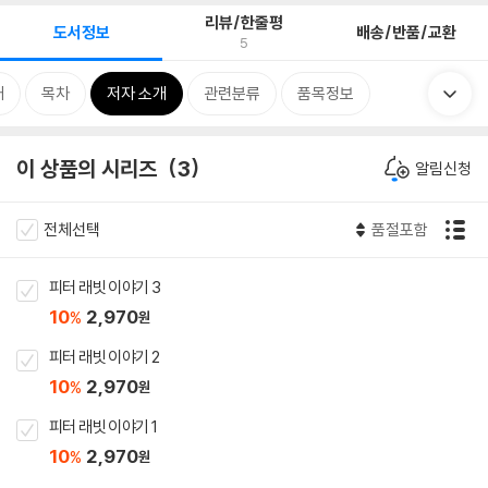
리뷰/한줄평
도서정보
배송/반품/교환
5
개
목차
저자 소개
관련분류
품목정보
이 상품의 시리즈
3
알림신청
전체선택
품절포함
피터 래빗 이야기 3
10
2,970
%
원
피터 래빗 이야기 2
10
2,970
%
원
피터 래빗 이야기 1
10
2,970
%
원