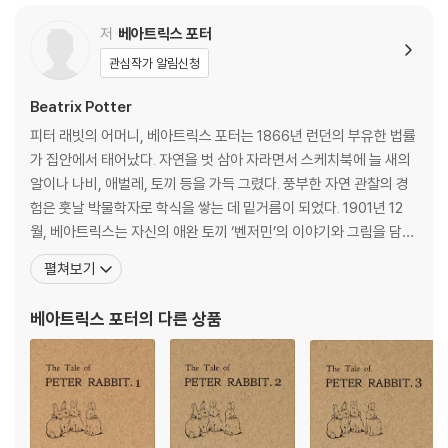
된다. 포터는 어릴 적부터 바깥 세계와의 교류가 어려웠지만, 날카로운 통
찰력으로 의인화된 동물들을 자연스럽게 묘사했다. 그 생생하게 살아 숨쉬
저
베아트릭스 포터
는 묘사 덕분에, 피터 래빗의 주인공들은 아직까지도 사라지지 않고 그 인
관심작가 알림신청
기를 더해가고 있다. 인간의 본성도 드러나 있음은 물론이다.
Beatrix Potter
피터 래빗의 어머니, 베아트릭스 포터는 1866년 런던의 부유한 법률
가 집안에서 태어났다. 자연을 벗 삼아 자라면서 스케치북에 늘 새의
알이나 나비, 애벌레, 토끼 등을 가득 그렸다. 풍부한 자연 관찰의 경
험은 훗날 박물학자로 학식을 쌓는 데 밑거름이 되었다. 1901년 12
월, 베아트릭스는 자신의 애완 토끼 ‘벤저민’의 이야기와 그림을 담은
책을 자비 출판했다. 이 작은 책은 단 1실링 2펜스였고 순식간에 모두
펼쳐보기
팔려 나갔다. 워낙 선풍적인 인기를 끌어 셜록 홈즈의 작가 코난 도일
도 자녀들에게 그 책을 사주었다고 한다. 그 후 프레더릭 원 출판사와
베아트릭스 포터
의 다른 상품
출판 계약을 맺고 불과