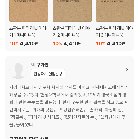
초판본 피터 래빗 이야
초판본 피터 래빗 이야
초판본 피터 래빗 이야
기 1 미니미니북
기 2 미니미니북
기 3 미니미니북
10
4,410
10
4,410
10
4,410
%
%
%
원
원
원
역
구자언
관심작가 알림신청
서강대학교에서 영문학 학사와 석사를 마치고, 연세대학교에서 박사
과정을 수료했다. 한성대학교에서 강의했고, 19세기 영국소설과 영
화에 관한 논문들을 발표했다. 현재 꾸준한 번역 활동을 하고 있으며
번역서로는 『악마의 덧셈』, 『프랑켄슈타인』, 『존 카터: 화성의 신』,
『정글북』, 『피터 래빗 시리즈』, 『킬리만자로의 눈』, 『앨저넌에게 꽃
을』 등이 있다.