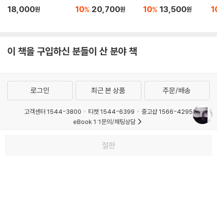
18,000
10
20,700
10
13,500
1
%
%
원
원
원
이 책을 구입하신 분들이 산 분야 책
로그인
최근 본 상품
주문/배송
고객센터 1544-3800
티켓 1544-6399
중고샵 1566-4295
eBook 1:1문의/채팅상담
예스이십사(주) 사업자 정보
절판
이용약관
개인정보처리방침
청소년보호정책
PC버전
회사소개
거래처관계자께
도서홍보
광고
Copyright © YES24 Corp. All Rights Reserved.
MATOM5