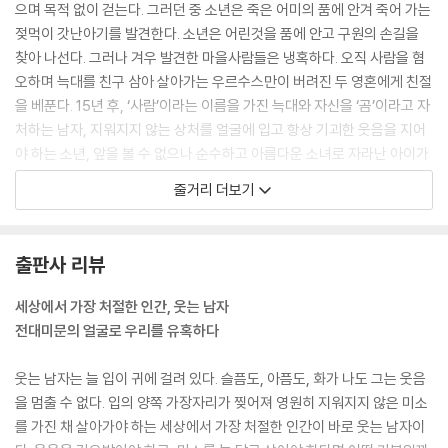
으며 목적 없이 걷는다. 그러던 중 소년은 죽은 어미의 품에 안겨 죽어 가는
젖먹이 갓난아기를 발견한다. 소년은 어린것을 품에 안고 구원의 손길을
찾아 나선다. 그러나 겨우 발견한 마을사람들은 냉혹하다. 오직 사람을 혐
오하며 늑대를 친구 삼아 살아가는 우르수스만이 버려진 두 영혼에게 친절
을 베푼다. 15년 후, ‘사람’이라는 이름을 가진 늑대와 자신을 ‘곰’이라고 자
처하는 남자, 지워지지 않는 상처를 얼굴에 입고 항상 기괴한 웃음을 지어
야 하는 소년, 앞을 볼 수 없으나 순수하고 아름다운 소녀로 자라난 아이가
서로를 의지하며 산다. 웃는 남자는 그윈플렌이요, 앞을 보지 못하는 여자
줄거리 더보기
는 데아인데…….
출판사 리뷰
세상에서 가장 처절한 인간, 웃는 남자
전대미문의 얼굴로 우리를 유혹하다
웃는 남자는 늘 입이 귀에 걸려 있다. 슬픔도, 아픔도, 화가 나도 그는 웃음
을 멈출 수 없다. 입의 양쪽 가장자리가 찢어져 영원히 지워지지 않은 미소
를 가진 채 살아가야 하는 세상에서 가장 처절한 인간이 바로 웃는 남자이