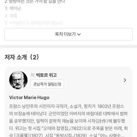
2. 방랑하는 것은 가야 할 길을 안다
3. 깨어남
4. 매혹
5. 기억한다고 생각하지만 잊는다
목차 더보기
제6부 우르수스의 다양한 모습
1. 인간 혐오자의 말
저자 소개
2
2. 그가 한 일
3. 복잡함
4. 귀먹은 담벼락, 벙어리 종
저
빅토르 위고
5. 국가의 이익이라는 명분으로 작은 일도 큰일처럼 한다
관심작가 알림신청
제7부 타이탄 여신
Victor Marie Hugo
프랑스 낭만주의 시인이자 극작가, 소설가, 정치가. 1802년 프랑스
1. 깨어남
의 브장송에 태어났다. 군인이었던 아버지의 바람대로 대학에서 법학
2. 궁전과 숲의 유사함
을 공부했지만, 일찍이 문학적 재능을 보이며 시작(詩作)에 몰두했
3. 이브
다. 위고는 첫 시집 『오데와 잡영집』(1822)으로 주목을 받은 이래, 희
4. 사탄
곡 [크롬웰](1827), 시집 『동방시집』(1829), 소설 『어느 사형수의