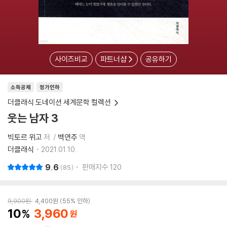
사이즈비교
파트너샵
공유하기
소득공제
정가인하
더클래식 도네이션 세계문학 컬렉션
웃는 남자 3
빅토르 위고
저
백연주
역
더클래식
2021.01.10.
9.6
판매지수
120
85
9,900
원
4,400
원
55% 인하
10
3,960