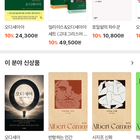
오디세이아
일리아스&오디세이아
호밀밭의 파수꾼
오
세트 (고대 그리스어 완
10
24,300
10
10,800
1
%
%
원
원
역본)
10
49,500
%
원
이 분야 신상품
오디세이
반항하는 인간
시지프 신화
적