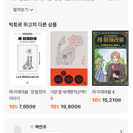
5. 서로를 알아보았지만 알지 못했다
마지막 날』(1829) 등을 발표하며 문단의 총아로 떠올랐다. 특히 [크
펼쳐보기
롬웰]에 부친 서문은 고전주의 극 이론에 대항한 낭만주의 극 이론의
제8부 의회와 그 주변
선언서로서, 위고가 낭만주의 운동의 지도자로서 나아가는 계기를
빅토르 위고
의 다른 상품
마련했다. 7월 혁명의 해
1. 장엄한 것의 분석
2. 공명정대
3. 오래된 홀
4. 오래된 방
5. 오만한 수다
6. 높은 곳과 낮은 곳
7. 바다의 폭풍보다 더 난폭한 인간의 폭풍
8. 좋은 아들은 아니나 좋은 형은 될 수 있으리라
레 미제라블 : 장 발장의
이문열 세계명작산책 1
레 미제라블 4
제9부 붕괴
이야기
0
10
15,210
%
원
10
7,650
10
19,800
%
%
원
원
1. 고귀함의 극치를 거쳐 비참함의 극치로
2. 잔재
역
백연주
결말 밤과 바다