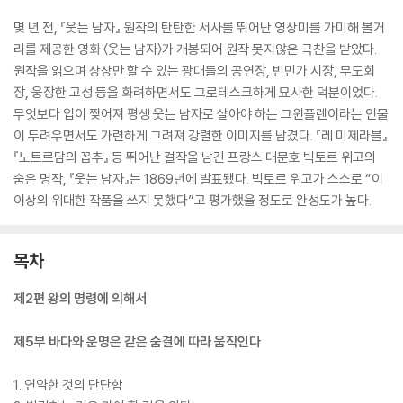
몇 년 전, 『웃는 남자』 원작의 탄탄한 서사를 뛰어난 영상미를 가미해 볼거
리를 제공한 영화 〈웃는 남자〉가 개봉되어 원작 못지않은 극찬을 받았다.
원작을 읽으며 상상만 할 수 있는 광대들의 공연장, 빈민가 시장, 무도회
장, 웅장한 고성 등을 화려하면서도 그로테스크하게 묘사한 덕분이었다.
무엇보다 입이 찢어져 평생 웃는 남자로 살아야 하는 그윈플렌이라는 인물
이 두려우면서도 가련하게 그려져 강렬한 이미지를 남겼다. 『레 미제라블』
『노트르담의 꼽추』 등 뛰어난 걸작을 남긴 프랑스 대문호 빅토르 위고의
숨은 명작, 『웃는 남자』는 1869년에 발표됐다. 빅토르 위고가 스스로 “이
이상의 위대한 작품을 쓰지 못했다”고 평가했을 정도로 완성도가 높다.
목차
제2편 왕의 명령에 의해서
제5부 바다와 운명은 같은 숨결에 따라 움직인다
1. 연약한 것의 단단함