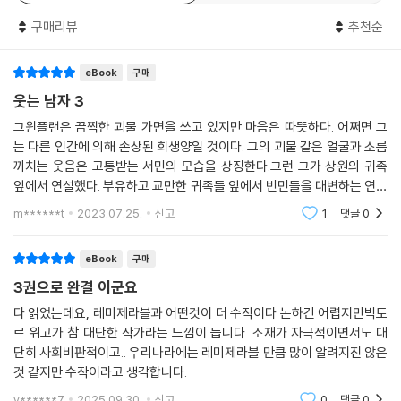
다. 분명한 것은 악마인 듯, 천사인 듯, 알 수 없는 웃음을 가졌지만 그윈플
구매리뷰
추천순
렌들은 인간의 가치를 지니고 있다는 사실이다. 그들은 지금 누군가에게
웃음을 선물하고 위안을 건네며 도움을 준다. 작품 속 그윈플렌이 눈먼 데
아에게 그런 존재였듯이 오늘날 현실 속 그윈플렌들이 그렇다.
eBook
구매
웃는 남자 3
“데아에게 그윈플렌은 구원자이자, 위안이었다. 눈먼 미로에서 헤매는 그
그윈플랜은 끔찍한 괴물 가면을 쓰고 있지만 마음은 따뜻하다. 어쩌면 그
녀의 손을 잡아 주고, 삶을 해방시켜 준 이였다. 그윈플렌은 형제요, 친구
는 다른 인간에 의해 손상된 희생양일 것이다. 그의 괴물 같은 얼굴과 소름
요, 안내자요, 버팀목이었다. 그윈플렌은 천상을 닮은 이이자, 빛나는 날개
끼치는 웃음은 고통받는 서민의 모습을 상징한다.그런 그가 상원의 귀족
가 달린 어깨였다. 다른 이들은 그 어깨에서 괴물을 보았지만, 그녀는 천사
앞에서 연설했다. 부유하고 교만한 귀족들 앞에서 빈민들을 대변하는 연설
를 보았다. 눈이 먼 데아는, 영혼을 알아볼 수 있었으므로.”
을 한 것이다. 그의 연설 중 '귀족들의 소유물은 다른 사람들의 가난으로 이
m******t
2023.07.25.
신고
1
댓글
0
_본문에서
루어진 것'이
eBook
구매
작품 속 그윈플렌만이 ‘웃으며 사는 남자’인가. 현대사회를 살아가고 있는
3권으로 완결 이군요
우리 역시 그처럼 ‘웃는 게 웃는 게 아니거나’ 반대로 ‘웃고 싶지 않아도 웃
어야’ 할 때가 많다. 자신의 의지대로 조절할 수 없는 미소를 가진 한 광대
다 읽었는데요, 레미제라블과 어떤것이 더 수작이다 논하긴 어렵지만빅토
남자의 모습에서 처량하게 삶에 적응하며 살아가고 있는 ‘나 자신’을 책을
르 위고가 참 대단한 작가라는 느낌이 듭니다. 소재가 자극적이면서도 대
단히 사회비판적이고.. 우리나라에는 레미제라블 만큼 많이 알려지진 않은
통해 들여다보자.
것 같지만 수작이라고 생각합니다.
v******7
2025.09.30.
신고
0
댓글
0