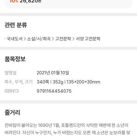
10
26,820
%
원
관련 분류
국내도서
소설/시/희곡
고전문학
서양 고전문학
품목정보
발행일
2021년 01월 10일
쪽수, 무게, 크기
340쪽 | 352g | 135*200*30mm
ISBN13
9791164454075
줄거리
찬바람이 불어오는 1690년 1월, 포틀랜드만의 삭막한 해변에 한 소년이
버려진다. 자신이 누구인지, 누가 버렸는지도 모른 채 소년은 눈보라를 맞