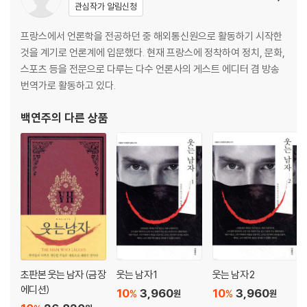
관심작가 알림신청
1. 경비견은 수호천사일지도 모른다
프랑스에서 언론학을 전공하던 중 해외통신원으로 활동하기 시작한
2. 바킬페드로, 독수리를 겨냥했으나 비둘기를 쏘았다
것을 계기로 언론계에 입문했다. 현재 프랑스에 정착하여 정치, 문화,
3. 낮은 곳에서 다시 찾은 낙원
스포츠 등을 전문으로 다루는 다수 언론사의 게스트 에디터 겸 방송
4. 아니, 천국에
번역가로 활동하고 있다.
백연주
의 다른 상품
초판본 웃는 남자 (금장
웃는 남자 1
웃는 남자 2
에디션)
10
3,960
10
3,960
%
%
원
원