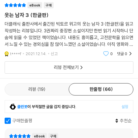
eBook
구매
웃는 남자 3 (한글판)
더클래식 출판사에서 출간된 빅토르 위고의 웃는 남자 3 (한글판)을 읽고
작성하는 리뷰입니다. 3권짜리 중장편 소설이지만 한번 읽기 시작하니 단
숨에 읽을 수 있었던 책이었습니다. 내용도 흥미롭고, 고전문학을 읽으면
서 느낄 수 있는 경외심을 참 많이 느꼈던 소설이었습니다. 아직 영화와 뮤
지컬은 보지 못했지만, 영상미로도 한번 보고싶은 이야기입니다.
t****f
2021.12.14.
신고
0
댓글
0
리뷰 전체보기
리뷰
19
한줄평
66
클린봇
이 부적절한 글을 감지 중입니다.
설정
구매한줄평
추천순
eBook
구매