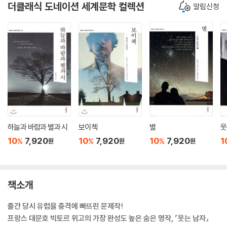
더클래식 도네이션 세계문학 컬렉션
알림신청
하늘과 바람과 별과 시
보이첵
별
웃
10
7,920
10
7,920
10
7,920
1
%
%
%
원
원
원
책소개
출간 당시 유럽을 충격에 빠뜨린 문제작!
프랑스 대문호 빅토르 위고의 가장 완성도 높은 숨은 명작, 『웃는 남자』