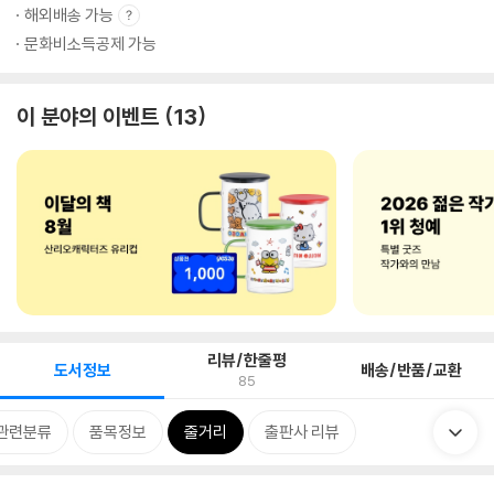
해외배송 가능
문화비소득공제 가능
이 분야의 이벤트
13
리뷰/한줄평
도서정보
배송/반품/교환
85
관련분류
품목정보
줄거리
출판사 리뷰