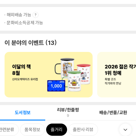
해외배송 가능
문화비소득공제 가능
이 분야의 이벤트
13
리뷰/한줄평
도서정보
배송/반품/교환
9
관련분류
품목정보
줄거리
출판사 리뷰