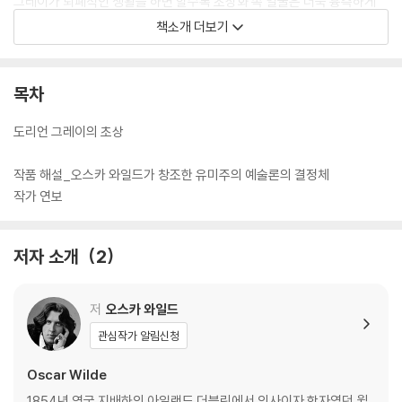
그레이가 퇴폐적인 생활을 하면 할수록 초상화 속 얼굴은 더욱 흉측하게
변해 간다. 헛된 욕망에 의해 ‘자아 분열’을 일으키고 결국 순수한 얼굴로
책소개 더보기
씻지 못할 죄악을 저지른다. 흥미진진한 이야기의 전개에 작가 특유의 냉
소적이고 풍자적인 미(美)의 묘사가 감각적으로 펼쳐진다.
목차
도리언 그레이의 초상
작품 해설_오스카 와일드가 창조한 유미주의 예술론의 결정체
작가 연보
저자 소개
2
저
오스카 와일드
관심작가 알림신청
Oscar Wilde
1854년 영국 지배하의 아일랜드 더블린에서 의사이자 학자였던 윌