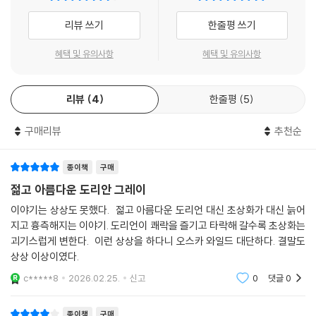
고 추악하게 변하는 존재, 최고의 가치라고 여겼던 선택에 처절하게 배신
리뷰 쓰기
한줄평 쓰기
당하는 존재. 우리 역시 그런 존재다. 그래서 영원한 젊음과 아름다움을 가
지고 싶어 영혼까지 내던진 작품 속 청년을 욕하거나 탓할 수 없다. 대한민
혜택 및 유의사항
혜택 및 유의사항
국 명사들이 선택한 또 하나의 걸작! 더클래식 뉴 도네이션 세계문학 13번
째 작품 『도리언 그레이의 초상』이 욕망에 지배당한 모든 존재에게 날카로
리뷰
4
한줄평
5
운 경고를 전한다.
구매리뷰
추천순
수많은 예술작품에 영감을 줬고 수차례 영화로도 제작된 『도리언 그레이
의 초상』. 이 작품은 인간의 이중적인 삶, 겉모습만을 중시하는 세태와 존
재를 상징한다. 더없이 아름다운 자신의 초상화에 반한 도리언 그레이는
종이책
구매
초상화에 담긴 자신의 영원한 젊음과 아름다움을 영혼과 맞바꾼다. 젊음과
젊고 아름다운 도리안 그레이
영혼을 맞바꾼다는 모티프는 수많은 소설과 영화에 사용됐지만 이 작품은
이야기는 상상도 못했다. 젊고 아름다운 도리언 대신 초상화가 대신 늙어
단순히 영원한 아름다움으로 결론내리지 않기에 차별성을 가진다. 도리언
지고 흉측해지는 이야기. 도리언이 쾌락을 즐기고 타락해 갈수록 초상화는
그레이가 퇴폐적인 생활을 하면 할수록 초상화 속 얼굴은 더욱 흉측하게
괴기스럽게 변한다. 이런 상상을 하다니 오스카 와일드 대단하다. 결말도
변해 간다. 헛된 욕망에 의해 ‘자아 분열’을 일으키고 결국 순수한 얼굴로
상상 이상이였다.
씻지 못할 죄악을 저지른다. 흥미진진한 이야기의 전개에 작가 특유의 냉
c*****8
2026.02.25.
신고
0
댓글
0
소적이고 풍자적인 미(美)의 묘사가 감각적으로 펼쳐진다.
종이책
구매