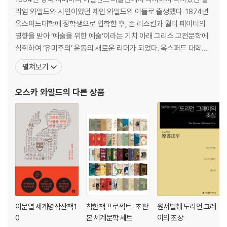
리엄 와일드와 시인이었던 제인 와일드의 아들로 출생했다. 1874년
옥스퍼드대학에 장학생으로 입학한 후, 존 러스킨과 월터 페이터의
영향을 받아 ‘예술을 위한 예술’이라는 기치 아래 그리스 고전문학에
심취하여 ‘유미주의’ 운동의 새로운 리더가 되었다. 옥스퍼드 대학교
재학 중 이탈리아 라벤나를 여행하며 지은 시 「라벤나」로 뉴디게이트
펼쳐보기
상을 수상하면서 작가로서의 활동을 시작한다. ‘예술을 위한 예술’을
표어로 하는 탐미주의를 주창했다. 그는 독특한 옷차림과 말솜씨로도
오스카 와일드
의 다른 상품
유명했는데 당시 오스카 와일드의 이러한 행태를
이문열 세계명작산책 1
착한책 프로젝트 : 초판
원서발췌 도리언 그레
0
본 세계문학 세트
이의 초상