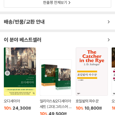
한줄평 전체보기
배송/반품/교환 안내
이 분야 베스트셀러
오디세이아
일리아스&오디세이아
호밀밭의 파수꾼
오
세트 (고대 그리스어 완
10
24,300
10
10,800
1
%
%
원
원
역본)
10
49,500
%
원