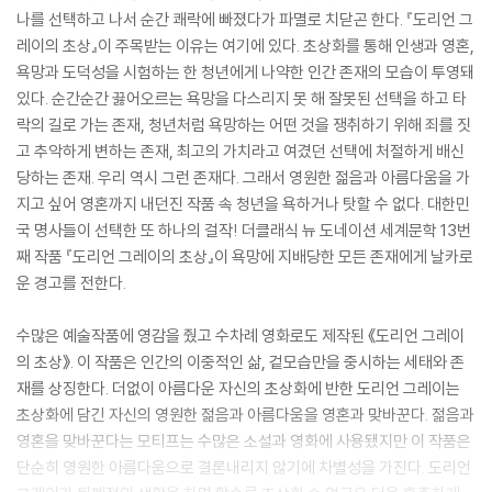
나를 선택하고 나서 순간 쾌락에 빠졌다가 파멸로 치닫곤 한다. 『도리언 그
레이의 초상』이 주목받는 이유는 여기에 있다. 초상화를 통해 인생과 영혼,
욕망과 도덕성을 시험하는 한 청년에게 나약한 인간 존재의 모습이 투영돼
있다. 순간순간 끓어오르는 욕망을 다스리지 못 해 잘못된 선택을 하고 타
락의 길로 가는 존재, 청년처럼 욕망하는 어떤 것을 쟁취하기 위해 죄를 짓
고 추악하게 변하는 존재, 최고의 가치라고 여겼던 선택에 처절하게 배신
당하는 존재. 우리 역시 그런 존재다. 그래서 영원한 젊음과 아름다움을 가
지고 싶어 영혼까지 내던진 작품 속 청년을 욕하거나 탓할 수 없다. 대한민
국 명사들이 선택한 또 하나의 걸작! 더클래식 뉴 도네이션 세계문학 13번
째 작품 『도리언 그레이의 초상』이 욕망에 지배당한 모든 존재에게 날카로
운 경고를 전한다.
수많은 예술작품에 영감을 줬고 수차례 영화로도 제작된 《도리언 그레이
의 초상》. 이 작품은 인간의 이중적인 삶, 겉모습만을 중시하는 세태와 존
재를 상징한다. 더없이 아름다운 자신의 초상화에 반한 도리언 그레이는
초상화에 담긴 자신의 영원한 젊음과 아름다움을 영혼과 맞바꾼다. 젊음과
영혼을 맞바꾼다는 모티프는 수많은 소설과 영화에 사용됐지만 이 작품은
단순히 영원한 아름다움으로 결론내리지 않기에 차별성을 가진다. 도리언