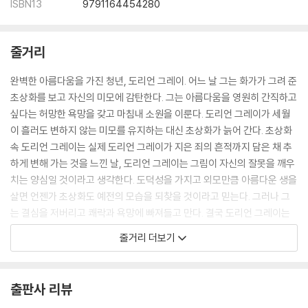
ISBN13
9791164454280
줄거리
완벽한 아름다움을 가진 청년, 도리언 그레이. 어느 날 그는 화가가 그려 준
초상화를 보고 자신의 미모에 감탄한다. 그는 아름다움을 영원히 간직하고
싶다는 허망한 욕망을 갖고 마침내 소원을 이룬다. 도리언 그레이가 세월
이 흘러도 변하지 않는 미모를 유지하는 대신 초상화가 늙어 간다. 초상화
속 도리언 그레이는 실제 도리언 그레이가 지은 죄의 흔적까지 담은 채 추
하게 변해 가는 것을 느낀 날, 도리언 그레이는 그림이 자신의 잘못을 깨우
치는 양심일 것이라고 생각한다. 도덕성을 가지고 외모만큼 아름다운 생을
살면 언젠가 초상화도 예전의 모습을 되찾을 것이라고 믿는다. 그러나 그
는 결심을 저버리고 쾌락과 욕망에 빠져들고 만다. 결국 도리언 그레이는
세상에서 가장 순수하고 아름다운 얼굴을 한 채 돌이킬 수 없는 죄악을 저
줄거리 더보기
지르게 되는데…….
출판사 리뷰