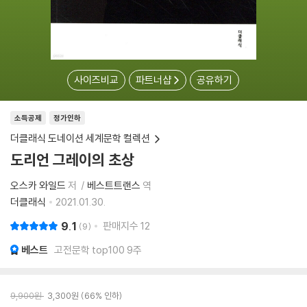
사이즈비교
파트너샵
공유하기
소득공제
정가인하
더클래식 도네이션 세계문학 컬렉션
도리언 그레이의 초상
오스카 와일드
저
베스트트랜스
역
더클래식
2021.01.30.
9.1
판매지수
12
9
베스트
고전문학 top100 9주
9,900
원
3,300
원
66% 인하