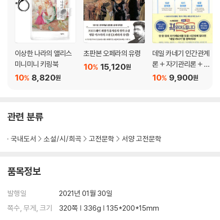
이상한 나라의 앨리스
초판본 오페라의 유령
데일 카네기 인간관계
미니미니 키링북
론 + 자기관리론 + 성
10
15,120
%
원
공대화론 (합본)
10
8,820
10
9,900
%
%
원
원
관련 분류
국내도서
소설/시/희곡
고전문학
서양 고전문학
품목정보
발행일
2021년 01월 30일
쪽수, 무게, 크기
320쪽 | 336g | 135*200*15mm