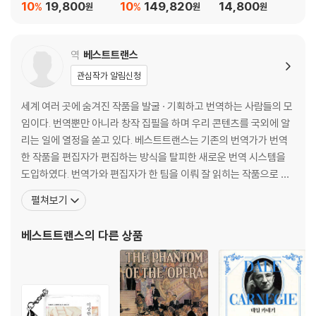
10
19,800
10
149,820
14,800
%
%
원
원
원
역
베스트트랜스
관심작가 알림신청
세계 여러 곳에 숨겨진 작품을 발굴 · 기획하고 번역하는 사람들의 모
임이다. 번역뿐만 아니라 창작 집필을 하며 우리 콘텐츠를 국외에 알
리는 일에 열정을 쏟고 있다. 베스트트랜스는 기존의 번역가가 번역
한 작품을 편집자가 편집하는 방식을 탈피한 새로운 번역 시스템을
도입하였다. 번역가와 편집자가 한 팀을 이뤄 잘 읽히는 작품으로 다
듬기 위한 번역과 책임편집이 동시에 이뤄지는 방식이다. 번역 단계
펼쳐보기
에서는 직역직해가 아닌 원문을 훼손하지 않는 범위 내에서 우리말의
장점을 살려 좀 더 매끄럽고 유려한 문장으로 손보기 위해 심혈을 기
베스트트랜스
의 다른 상품
울인다. 그다음 편집 단계에서는 교정교열자 두세 명이 한 팀