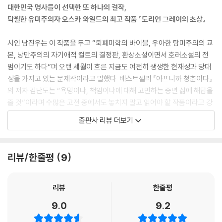
대한민국 명사들이 선택한 또 하나의 걸작,
탁월한 유미주의자 오스카 와일드의 최고 작품 『도리언 그레이의 초상』
시인 남진우는 이 작품을 두고 “퇴폐미학의 바이블, 우아한 탐미주의의 교
본, 낭만주의의 자기애적 컬트의 결정판, 환상소설이면서 호러소설의 전
범이기도 하다”며 오랜 세월이 흐른 지금도 여전히 생생한 현재성과 당대
성을 가지고 있는 문제작이라고 말했다. 베스트셀러 『아프니까 청춘이다』
의 저자 김난도는 “욕망이냐, 책임이냐에 대해 고민하는 중년 삶에 해답을
줄 것”이라며 수많은 고전 중에서도 놓치지 말고 읽어야 할 작품이라고 강
력 추천했다. 중년은 늙어 가고 어떤 일에 책임을 져야 하며 욕망과 책임 사
출판사 리뷰 더보기
이에 갈등하는 존재이자 명성과 악행의 이중성 등을 고민하는 시기인데,
이 작품이야말로 이런 주제를 깊이 있게 성찰하게 만든다고 했다.
리뷰/한줄평
9
인간은 태어나서 죽을 때까지 욕망과 책임 사이에서 갈등한다. 둘 중에 하
나를 선택하고 나서 순간 쾌락에 빠졌다가 파멸로 치닫곤 한다. 『도리언 그
레이의 초상』이 주목받는 이유는 여기에 있다. 초상화를 통해 인생과 영혼,
리뷰
한줄평
욕망과 도덕성을 시험하는 한 청년에게 나약한 인간 존재의 모습이 투영돼
9.0
9.2
있다. 순간순간 끓어오르는 욕망을 다스리지 못 해 잘못된 선택을 하고 타
락의 길로 가는 존재, 청년처럼 욕망하는 어떤 것을 쟁취하기 위해 죄를 짓