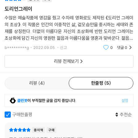
작품 속에서 그레이 도리언은 명망을 쌓지만 점차 자신을 사랑했던 사람들
도리언그레이
을 잃는다. 그의 순수함에 매료되어 초상화를 그려 줬던 비질은 초상화의
비밀을 지키고자 한 도리언 그레이의 왜곡된 욕망에 의해 목숨을 잃는다.
수많은 예술작품에 영감을 줬고 수차례 영화로도 제작된 《도리언 그레이
도리언 그레이의 달콤한 말에 홀려 자신의 모든 것을 건 여배우 시빌 역시
의 초상》. 이 작품은 인간의 이중적인 삶, 겉모습만을 중시하는 세태와 존
재를 상징한다. 더없이 아름다운 자신의 초상화에 반한 도리언 그레이는
세속적으로 변한 그의 말에 충격을 받고 자살한다. 도리언 그레이의 실제
초상화에 담긴 자신의 영원한 젊음과 아름다움을 영혼과 맞바꾼다. 젊음과
모습은 거짓이다. 얼굴이 일그러진 초상화만이 몰락한 그의 자취를 고스란
영혼을 맞바꾼다는 모티프는 수많은 소설과 영화에 사용됐지만 이 작품은
히 담고 있다. 오스카 와일드는 철저히 잔혹하고 퇴폐적인 삶과 예술, 분명
b*********g
2022.09.05.
신고
0
댓글
0
단순히 영원한
한 듯 모호한 욕망과 도덕성의 경계, 탁월한 유미주의의 실체로 세상에서
가장 아름다운 살인자 도리언 그레이를 탄생시켰다. 『도리언 그레이의 초
리뷰 전체보기
상』은 유미주의 주창, 예술을 위한 예술을 부르짖은 진정한 예술가 오스카
와일드의 최고 작품이자 역사상 가장 훌륭한 장르 문학의 고전이다.
리뷰
4
한줄평
5
도리언 그레이는 내가 되고 싶어 했던 존재다.
_오스카 와일드
클린봇
이 부적절한 글을 감지 중입니다.
설정
“나는 언제까지나 젊은 모습 그대로고 그림이 나 대신 점점 나이를 먹는다
구매한줄평
추천순
면 얼마나 좋을까요. 그렇게만 된다면 나는 무슨 짓이든 할 거예요. 내 영혼
이라도 바치겠어요!”
종이책
구매
_본문 중에서