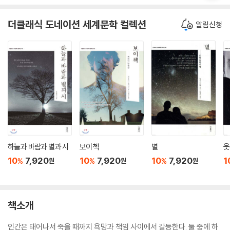
더클래식 도네이션 세계문학 컬렉션
알림신청
하늘과 바람과 별과 시
보이첵
별
웃
10
7,920
10
7,920
10
7,920
1
%
%
%
원
원
원
책소개
인간은 태어나서 죽을 때까지 욕망과 책임 사이에서 갈등한다. 둘 중에 하