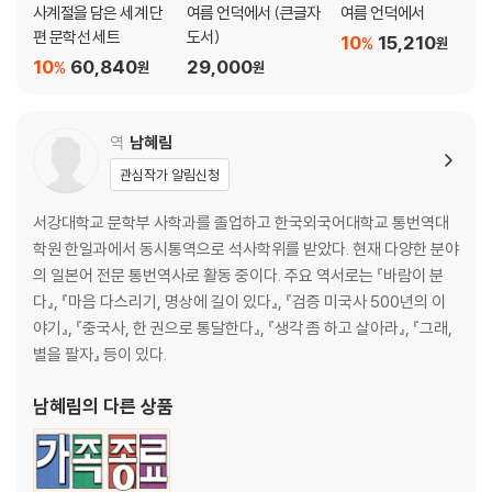
사계절을 담은 세계 단
여름 언덕에서 (큰글자
여름 언덕에서
편 문학선 세트
도서)
10
15,210
%
원
10
60,840
29,000
%
원
원
역
남혜림
관심작가 알림신청
서강대학교 문학부 사학과를 졸업하고 한국외국어대학교 통번역대
학원 한일과에서 동시통역으로 석사학위를 받았다. 현재 다양한 분야
의 일본어 전문 통번역사로 활동 중이다. 주요 역서로는 『바람이 분
다』, 『마음 다스리기, 명상에 길이 있다』, 『검증 미국사 500년의 이
야기』, 『중국사, 한 권으로 통달한다』, 『생각 좀 하고 살아라』, 『그래,
별을 팔자』 등이 있다.
남혜림
의 다른 상품