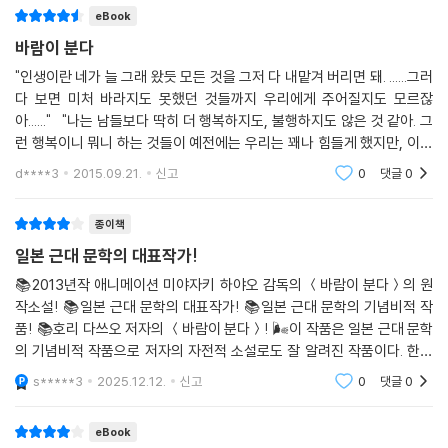
eBook
바람이 분다
"인생이란 네가 늘 그래 왔듯 모든 것을 그저 다 내맡겨 버리면 돼. ......그러
다 보면 미처 바라지도 못했던 것들까지 우리에게 주어질지도 모르잖
아......" "나는 남들보다 딱히 더 행복하지도, 불행하지도 않은 것 같아. 그
런 행복이니 뭐니 하는 것들이 예전에는 우리는 꽤나 힘들게 했지만, 이제
는 잊어버리려고 하면 완전히 잊어버릴 수 있을 정도야." 바람이 분다. 오
d****3
2015.09.21.
신고
0
댓글
0
늘
종이책
일본 근대 문학의 대표작가!
📚2013년작 애니메이션 미야자키 하야오 감독의 ＜바람이 분다＞의 원
작소설! 📚일본 근대 문학의 대표작가! 📚일본 근대 문학의 기념비적 작
품! 📚호리 다쓰오 저자의 ＜바람이 분다＞! 🌬이 작품은 일본 근대 문학
의 기념비적 작품으로 저자의 자전적 소설로도 잘 알려진 작품이다. 한국
에는 처음으로 소개되는 작가인 호리 다쓰오 저자는 자신이 직접 경험한
s*****3
2025.12.12.
신고
0
댓글
0
이야기를 소설
eBook