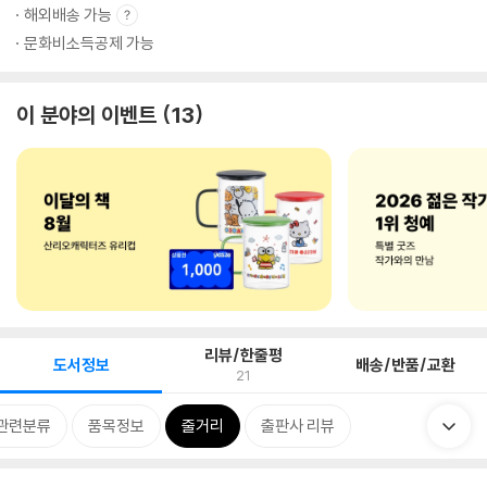
해외배송 가능
문화비소득공제 가능
이 분야의 이벤트
13
리뷰/한줄평
도서정보
배송/반품/교환
21
관련분류
품목정보
줄거리
출판사 리뷰