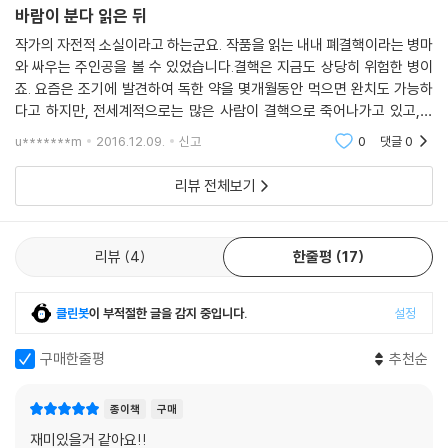
바람이 분다 읽은 뒤
작가의 자전적 소실이라고 하는군요. 작품을 읽는 내내 폐결핵이라는 병마
와 싸우는 주인공을 볼 수 있었습니다.결핵은 지금도 상당히 위험한 병이
죠. 요즘은 조기에 발견하여 독한 약을 몇개월동안 먹으면 완치도 가능하
다고 하지만, 전세계적으로는 많은 사람이 결핵으로 죽어나가고 있고,당
시에는 결핵에 대한 약도 없어서, 작품속의 주인공이 그러했듯이 공기좋은
u*******m
2016.12.09.
신고
0
댓글
0
곳에 가서 맑은 공
리뷰 전체보기
리뷰
4
한줄평
17
클린봇
이 부적절한 글을 감지 중입니다.
설정
구매한줄평
추천순
종이책
구매
재미있을거 같아요!!