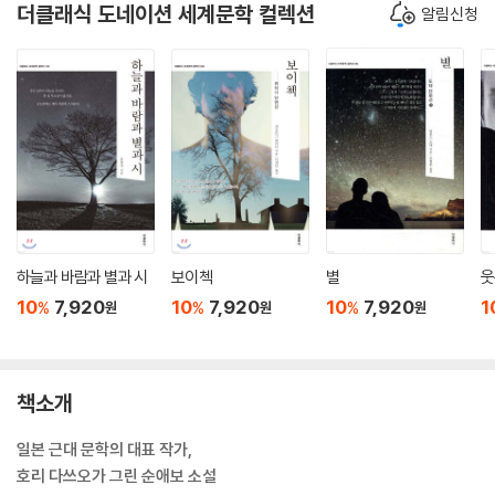
더클래식 도네이션 세계문학 컬렉션
알림신청
하늘과 바람과 별과 시
보이첵
별
웃
10
7,920
10
7,920
10
7,920
1
%
%
%
원
원
원
책소개
일본 근대 문학의 대표 작가,
호리 다쓰오가 그린 순애보 소설