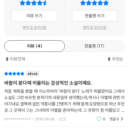
리뷰 쓰기
한줄평 쓰기
혜택 및 유의사항
혜택 및 유의사항
리뷰
4
한줄평
17
리뷰전체
추천순
eBook
바람이 분다에 어울리는 감성적인 소설이예요.
처음 제목을 봤을 때 이소라씨의 '바람이 분다' 노래가 떠올랐어요.그래서
소설도 그런 비슷한 분위기의 내용일까 생각했는데,역시나 이별에 관한 이
야기네요.결핵에 걸린 약혼녀를 간병하기 위해 함께 요양원으로 떠난 주인
공.그 곳에서 그는 그녀와의 이별을 준비하는데..그 과정이 참 아름답고 감
성적으로 느껴졌어요.미야자키 하야오 애니의 모티브가 된 작품이라고 하
n***********7
2016.09.08.
신고
0
댓글
0
는데,전 이 소