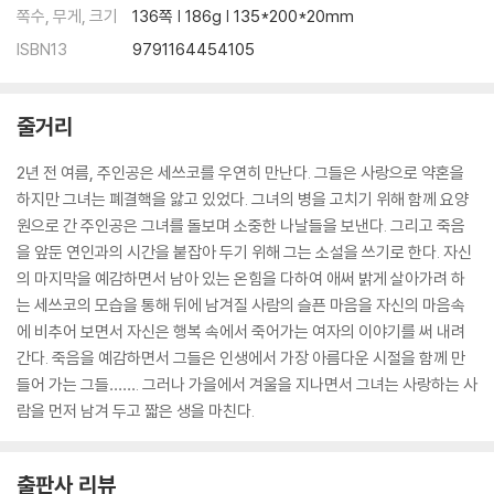
쪽수, 무게, 크기
136쪽 | 186g | 135*200*20mm
ISBN13
9791164454105
줄거리
2년 전 여름, 주인공은 세쓰코를 우연히 만난다. 그들은 사랑으로 약혼을
하지만 그녀는 폐결핵을 앓고 있었다. 그녀의 병을 고치기 위해 함께 요양
원으로 간 주인공은 그녀를 돌보며 소중한 나날들을 보낸다. 그리고 죽음
을 앞둔 연인과의 시간을 붙잡아 두기 위해 그는 소설을 쓰기로 한다. 자신
의 마지막을 예감하면서 남아 있는 온힘을 다하여 애써 밝게 살아가려 하
는 세쓰코의 모습을 통해 뒤에 남겨질 사람의 슬픈 마음을 자신의 마음속
에 비추어 보면서 자신은 행복 속에서 죽어가는 여자의 이야기를 써 내려
간다. 죽음을 예감하면서 그들은 인생에서 가장 아름다운 시절을 함께 만
들어 가는 그들……. 그러나 가을에서 겨울을 지나면서 그녀는 사랑하는 사
람을 먼저 남겨 두고 짧은 생을 마친다.
출판사 리뷰