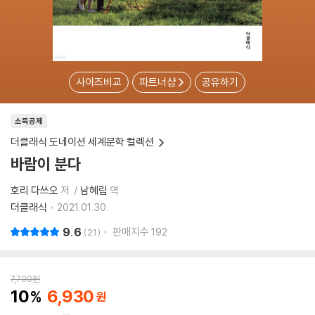
사이즈비교
파트너샵
공유하기
소득공제
더클래식 도네이션 세계문학 컬렉션
바람이 분다
호리 다쓰오
저
남혜림
역
더클래식
2021.01.30.
9.6
판매지수
192
21
7,700
원
10
6,930