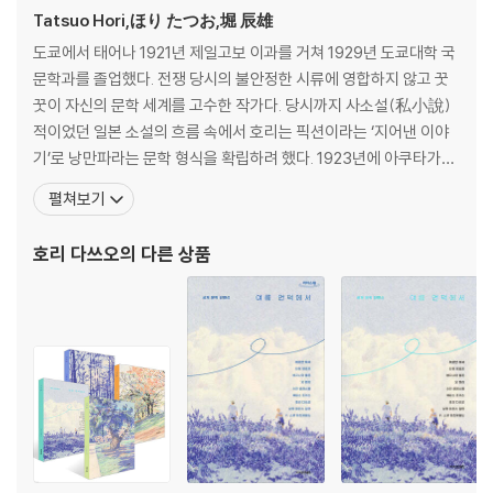
Tatsuo Hori,ほり たつお,堀 辰雄
도쿄에서 태어나 1921년 제일고보 이과를 거쳐 1929년 도쿄대학 국
문학과를 졸업했다. 전쟁 당시의 불안정한 시류에 영합하지 않고 꿋
꿋이 자신의 문학 세계를 고수한 작가다. 당시까지 사소설(私小說)
적이었던 일본 소설의 흐름 속에서 호리는 픽션이라는 ‘지어낸 이야
기’로 낭만파라는 문학 형식을 확립하려 했다. 1923년에 아쿠타가와
류노스케를 알게 되어 그의 작품에 깊은 영향을 받았고, 아쿠타가와
펼쳐보기
의 자살에서 받은 큰 충격을 대학 졸업 논문 「아쿠타가와 류노스케론」
및 「성가족(聖家族)」에 담아냈다. 전쟁 말기부터 결핵 증상이 악화
호리 다쓰오
의 다른 상품
해 전후에는 거의 작품 활동을 중단한 채 49세의 나