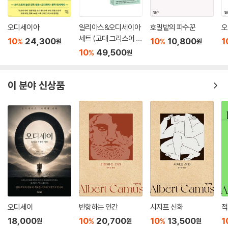
오디세이아
일리아스&오디세이아
호밀밭의 파수꾼
오
세트 (고대 그리스어 완
10
24,300
10
10,800
1
%
%
원
원
역본)
10
49,500
%
원
이 분야 신상품
오디세이
반항하는 인간
시지프 신화
적
18,000
10
20,700
10
13,500
1
%
%
원
원
원