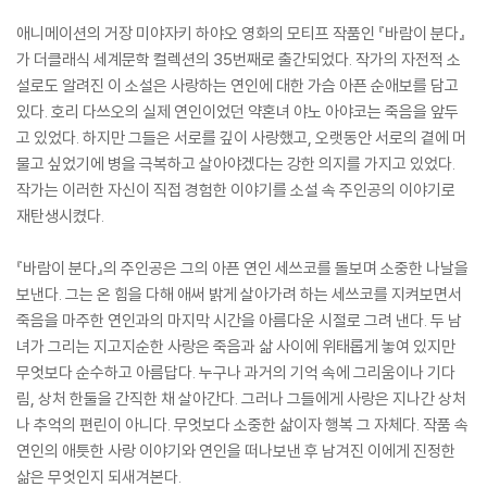
애니메이션의 거장 미야자키 하야오 영화의 모티프 작품인 『바람이 분다』
가 더클래식 세계문학 컬렉션의 35번째로 출간되었다. 작가의 자전적 소
설로도 알려진 이 소설은 사랑하는 연인에 대한 가슴 아픈 순애보를 담고
있다. 호리 다쓰오의 실제 연인이었던 약혼녀 야노 아야코는 죽음을 앞두
고 있었다. 하지만 그들은 서로를 깊이 사랑했고, 오랫동안 서로의 곁에 머
물고 싶었기에 병을 극복하고 살아야겠다는 강한 의지를 가지고 있었다.
작가는 이러한 자신이 직접 경험한 이야기를 소설 속 주인공의 이야기로
재탄생시켰다.
『바람이 분다』의 주인공은 그의 아픈 연인 세쓰코를 돌보며 소중한 나날을
보낸다. 그는 온 힘을 다해 애써 밝게 살아가려 하는 세쓰코를 지켜보면서
죽음을 마주한 연인과의 마지막 시간을 아름다운 시절로 그려 낸다. 두 남
녀가 그리는 지고지순한 사랑은 죽음과 삶 사이에 위태롭게 놓여 있지만
무엇보다 순수하고 아름답다. 누구나 과거의 기억 속에 그리움이나 기다
림, 상처 한둘을 간직한 채 살아간다. 그러나 그들에게 사랑은 지나간 상처
나 추억의 편린이 아니다. 무엇보다 소중한 삶이자 행복 그 자체다. 작품 속
연인의 애틋한 사랑 이야기와 연인을 떠나보낸 후 남겨진 이에게 진정한
삶은 무엇인지 되새겨본다.