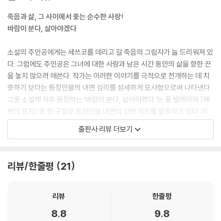
죽음과 삶, 그 사이에서 좇는 순수한 사랑!
바람이 분다, 살아야겠다
소설의 주인공에게는 세쓰코를 데리고 갈 죽음의 그림자가 늘 드리워져 있
다. 그럼에도 주인공은 그녀에 대한 사랑과 남은 시간 동안의 삶을 향한 끈
을 놓지 않으려 애쓴다. 작가는 이러한 이야기를 극적으로 전개하는 데 치
중하기 보다는 등장인물의 내면 심리를 섬세하게 묘사함으로써 나타낸다.
그중 소설에 자주 등장하는 ‘바람이 분다, 살아야겠다.’는 폴 발레리의 [해
변의 묘지] 중 한 구절로 등장인물 내면의 강한 의지를 함축하고 있다. 이
것은 언어가 전달하는 단순한 의미에서 벗어나 병마와 싸워야만 하는 그녀
출판사 리뷰 더보기
와 주인공인 그가 꿈꾼 삶을 의미한다. 그렇기에 ‘바람’은 그녀를 데리고 가
는 ‘바람’일 수도 있지만, 세쓰코와 함께한 추억을 공유하는 매개체, 즉 ‘바
람’이 불 때 느껴지는 그녀, 혹은 함께했던 그들의 삶 자체일 수도 있다. 호
리뷰/한줄평
21
리 다쓰오가 말하고자 한 바람이 불어도 살아야 하는 이유, 살아가게 하는
힘은 바로 ‘사랑’이다. 죽음과 삶이라는 극과 극에서 주인공 ‘나’는 그렇게
사랑을 고집하며, 참된 삶이란, 사랑이란 무엇인가에 대한 해답을 갈구한
리뷰
한줄평
다.
8.8
9.8