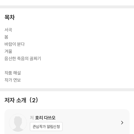
목차
서곡
봄
바람이 분다
겨울
음산한 죽음의 골짜기
작품 해설
작가 연보
저자 소개
2
저
호리 다쓰오
관심작가 알림신청