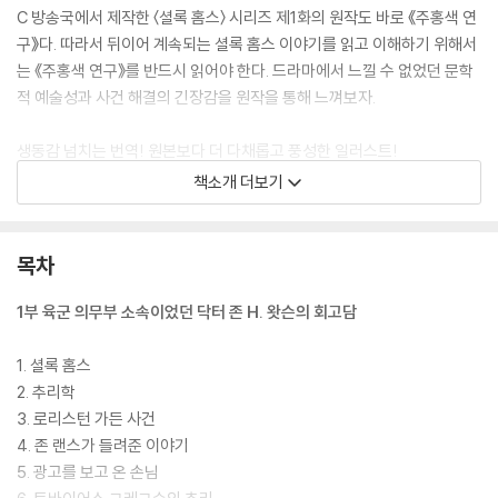
C 방송국에서 제작한 〈셜록 홈스〉 시리즈 제1화의 원작도 바로 《주홍색 연
구》다. 따라서 뒤이어 계속되는 셜록 홈스 이야기를 읽고 이해하기 위해서
는 《주홍색 연구》를 반드시 읽어야 한다. 드라마에서 느낄 수 없었던 문학
적 예술성과 사건 해결의 긴장감을 원작을 통해 느껴보자.
생동감 넘치는 번역! 원본보다 더 다채롭고 풍성한 일러스트!
대한민국 추리소설 대표작가 백휴의 독창적인 작품해설!
책소개 더보기
셜록 홈스 시리즈의 대표 장편 《주홍색 연구》는 영미 문학 번역의 대가 공
경희가 번역해 긴박감 넘치는 사건 속으로 독자를 안내한다. 책을 읽다 보
면 추리소설의 고전으로 꼽히는 셜록 홈스 시리즈가 어째서 수많은 추리소
목차
설의 지침서가 됐는지 알 수 있으며, 대한민국 추리소설 대표작가 백휴의
작품 해설도 함께 만날 수 있다. 또한 이 책에는 초판본 원본보다 더 다채롭
1부 육군 의무부 소속이었던 닥터 존 H. 왓슨의 회고담
고 풍성한 일러스트가 실려 있다. 약 140년간 여러 나라에서 번역 출간된
셜록 홈스 시리즈에서 찾아낸 다양한 일러스트를 실어, 독자들에게 더욱
1. 셜록 홈스
풍성한 볼거리를 제공한다.
2. 추리학
3. 로리스턴 가든 사건
4. 존 랜스가 들려준 이야기
5. 광고를 보고 온 손님