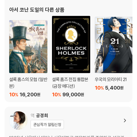
주제를 제공했다. 그는 「사사싸 계곡의 미스터리」를 발표하면서 본격
아서 코난 도일
의 다른 상품
적으로 소설 쓰기를 시작했으며, 그러던 중 188
셜록 홈스의 모험 (일반
셜록 홈즈 전집 통합본
우국의 모리아티 21
본)
(금장 에디션)
10
5,400
%
원
10
16,200
10
99,000
%
%
원
원
역
공경희
관심작가 알림신청