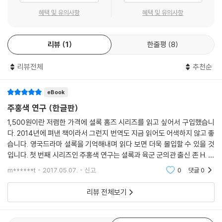
혜택 및 유의사항
혜택 및 유의사항
리뷰
1
한줄평
8
리뷰전체
추천순
eBook
주홍색 연구 (한글판)
1,500원이란 저렴한 가격에 셜록 홈즈 시리즈를 읽고 싶어서 구입했습니
다. 2014년에 펴낸 책이라서 그런지 번역도 지금 읽어도 어색하지 않고 좋
습니다. 영국드라마 셜록을 기억해내며 읽다 보면 더욱 몰입할 수 있을 것
입니다. 첫 번째 시리즈인 주홍색 연구는 셜록과 육군 군의관 출신 존 H. 왓
슨의 첫 만남을 묘사하고 있습니다. 124쪽에 페이지 수도 넉넉하고 부담
m******t
2017.05.07.
신고
0
댓글
0
없이 읽을
리뷰 전체보기