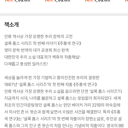
책소개
인류 역사상 가장 유명한 추리 문학의 고전
셜록 홈스 시리즈 첫 번째 이야기 《주홍색 연구》
영미 문학 번역의 대가 공경희 최신 완역
대한민국 추리 소설 대표작가 백휴의 작품해설!
다채롭고 풍성한 일러스트!
세상을 놀라게 한 가장 기발하고 흥미진진한 추리의 결정판
1887년 ‘셜록 홈스 시리즈’의 첫 번째 작품 《주홍색 연구》
인류 역사상 가장 유명한 추리 소설을 꼽으라면 단연 ‘셜록 홈스 시리즈’다.
지금까지 시대, 나라를 불문하고 셜록 홈스는 끊임없이 회자되었다. 세계
최초의 민간자문탐정인 셜록 홈스는 런던 베이커 거리 221B의 하숙집에
서 의사인 존 H. 왓슨과 함께 살면서 수많은 사건을 해결한다. 특히 《주홍
색 연구》는 ‘셜록 홈스 시리즈’의 첫 번째 작품이자 장편소설로, 주인공 셜
록 홈스와 그의 친구 존 왓슨이 처음 만나는 기념비적 작품이다. 영국의 BB