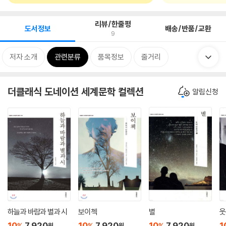
리뷰/한줄평
도서정보
배송/반품/교환
9
저자 소개
관련분류
품목정보
줄거리
더클래식 도네이션 세계문학 컬렉션
알림신청
하늘과 바람과 별과 시
보이첵
별
웃
10
7,920
10
7,920
10
7,920
1
%
%
%
원
원
원