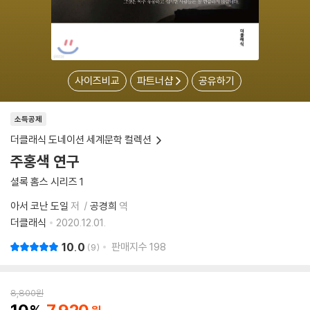
사이즈비교
파트너샵
공유하기
소득공제
더클래식 도네이션 세계문학 컬렉션
주홍색 연구
셜록 홈스 시리즈 1
아서 코난 도일
저
공경희
역
더클래식
2020.12.01.
10.0
판매지수
198
9
8,800
원