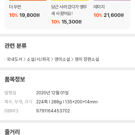
더 우먼
당근 사러 갔다가 앵무
데미지
새 사 왔어요!
10
19,800
10
21,600
%
%
원
원
10
15,300
%
원
관련 분류
국내도서
소설/시/희곡
영미소설
영미 장편소설
품목정보
발행일
2020년 12월 01일
쪽수, 무게, 크기
224쪽 | 288g | 135*200*14mm
ISBN13
9791164453702
줄거리