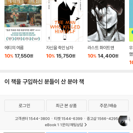
에티의 여름
자신을 죽인 남자
라스트 화이트맨
우
했
10
17,550
10
15,750
10
14,400
%
%
%
원
원
원
1
이 책을 구입하신 분들이 산 분야 책
로그인
최근 본 상품
주문/배송
고객센터 1544-3800
티켓 1544-6399
중고샵 1566-4295
eBook 1:1문의/채팅상담