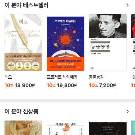
이 분야 베스트셀러
테오
프로젝트 헤일메리
동물농장
1
10
18,900
10
19,800
10
7,200
1
%
%
%
원
원
원
이 분야 신상품