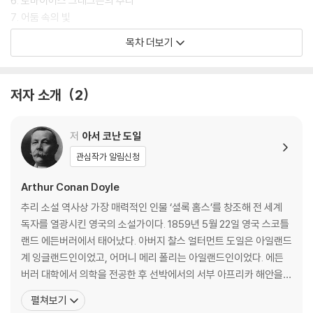
6. 토바이어스 그레그슨의 추리
7. 어둠 속의 빛
목차 더보기
2부 성도들의 나라
1. 광활한 소금 평원에서
저자 소개
2
2. 유타의 꽃
3. 존 페리어와 선지자의 대화
4. 목숨을 건 도주
저
아서 코난 도일
5. 복수의 천사들
관심작가 알림신청
6. 계속되는 닥터 존 H. 왓슨의 회고담
7. 결말
Arthur Conan Doyle
추리 소설 역사상 가장 매력적인 인물 ‘셜록 홈스’를 창조해 전 세계
작품 해설
독자를 열광시킨 영국의 소설가이다. 1859년 5월 22일 영국 스코틀
작가 연보
랜드 에든버러에서 태어났다. 아버지 찰스 얼터먼트 도일은 아일랜드
계 잉글랜드인이었고, 어머니 메리 폴리는 아일랜드인이었다. 에든
버러 대학에서 의학을 전공한 후 선박에서의 서부 아프리카 해안을
항해하는 등 의사 경험을 거쳐 포츠머스에서 개업하나 환자가 없어
펼쳐보기
소설을 쓰기 시작했다. 이 시기의 경험은 그의 소설에 폭넓은 소재와