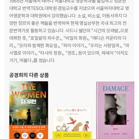
1965년 서울에서 태어나 서울대학교 영문학과를 졸업하고 성균관
대학교 번역TESOL대학원 겸임교수를 지냈으며 서울여자대학교 영
어영문학과 대학원에서 강의했습니다. 소설, 비소설, 아동서까지 다
양한 장르의 좋은 책들을 번역하며 현재 명실상부한 국내 최고의 전
문번역가로 활동하고 있습니다. 시드니 쉘던의 『시간의 모래밭』으로
데뷔한 후, 『호밀밭의 파수꾼』, 『비밀의 화원』, 『매디슨 카운티의 다
리』, 『모리와 함께한 화요일』, 『파이 이야기』, 『우리는 사랑일까』, 『마
시멜로 이야기』, 『타샤의 정원』, 『엔조』 등이 있으며, 에세이 『아직도
거기, 머물다』를 썼습니다.
공경희
의 다른 상품