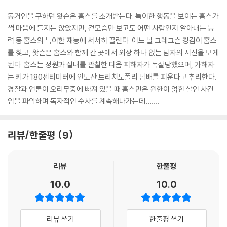
동거인을 구하던 왓슨은 홈스를 소개받는다. 특이한 행동을 보이는 홈스가
썩 마음에 들지는 않았지만, 겉모습만 보고도 어떤 사람인지 알아내는 능
력 등 홈스의 특이한 재능에 서서히 끌린다. 어느 날 그레그슨 경감이 홈스
를 찾고, 왓슨은 홈스와 함께 간 곳에서 외상 하나 없는 남자의 시신을 보게
된다. 홈스는 정원과 실내를 관찰한 다음 피해자가 독살당했으며, 가해자
는 키가 180센티미터에 인도산 트리치노폴리 담배를 피운다고 추리한다.
경찰과 언론이 오리무중에 빠져 있을 때 홈스만은 원한이 얽힌 살인 사건
임을 파악하며 독자적인 수사를 계속해나가는데…….
리뷰/한줄평
9
리뷰
한줄평
10.0
10.0
리뷰 쓰기
한줄평 쓰기