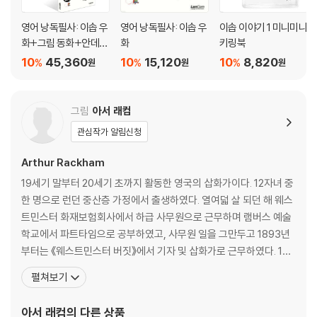
는 거위 /
영어 낭독필사: 이솝 우
영어 낭독필사: 이솝 우
이솝 이야기 1 미니미니
73. 싸움소들과 개구리 / 74. 생쥐와 족제비 / 75. 농부와 뱀 / 76. 병든 수
화+그림 동화+안데르
화
키링북
사슴 /
센 동화 세트
10
45,360
10
15,120
10
8,820
%
%
%
77. 염소치기와 들염소들 / 78. 방탕아와 제비 / 79. 개와 굴 / 80. 수소 세
원
원
원
마리와 사자 /
81. 고양이와 새들 / 82. 점성술사 / 83. 헤르메스와 나무꾼 / 84. 개구리
그림
아서 래컴
와 쥐 / 85. 여우와 게 /
86. 독사와 독수리 / 87. 늑대의 그림자 / 88. 양의 거죽을 뒤집어쓴 늑대
관심작가 알림신청
/ 89. 황소와 염소 /
Arthur Rackham
90. 독수리와 딱정벌레 / 91. 늙은 사자와 여우 / 92. 사람과 사자 / 93. 당
나귀와 강아지 /
19세기 말부터 20세기 초까지 활동한 영국의 삽화가이다. 12자녀 중
94. 우유 짜는 아가씨의 들통 / 95. 한쪽 눈이 먼 수사슴 / 96. 구두쇠 / 9
한 명으로 런던 중산층 가정에서 출생하였다. 열여덟 살 되던 해 웨스
7. 늑대와 개 /
트민스터 화재보험회사에서 하급 사무원으로 근무하며 램버스 예술
98. 여우와 고슴도치 / 99. 박쥐와 족제비들 / 100. 돌팔이 두꺼비 / 101.
학교에서 파트타임으로 공부하였고, 사무원 일을 그만두고 1893년
꼬리 잘린 여우 /
부터는 《웨스트민스터 버짓》에서 기자 및 삽화가로 근무하였다. 190
102. 장난치는 개 / 103. 장미와 나비 / 104. 고양이와 여우 / 105. 쐐기풀
3년 이디스 스타키와 결혼하였으며, 1908년 딸 바버라를 낳았다. 19
펼쳐보기
에 쏘인 소년 /
06년에는 밀라노 국제전시회에서 금메달을 수상하였으며, 1911년
106. 늙은 사자 / 107. 여우와 사자 / 108. 여우와 꿩들 / 109. 두 여행자와
바르셀로나 국제전시회에서도 역시 금메달을 수상하였다. 1914년에
아서 래컴
의 다른 상품