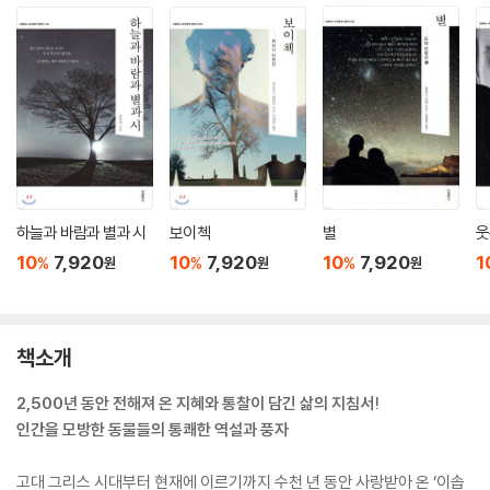
하늘과 바람과 별과 시
보이첵
별
웃
10
7,920
10
7,920
10
7,920
1
%
%
%
원
원
원
책소개
2,500년 동안 전해져 온 지혜와 통찰이 담긴 삶의 지침서!
인간을 모방한 동물들의 통쾌한 역설과 풍자
고대 그리스 시대부터 현재에 이르기까지 수천 년 동안 사랑받아 온 ‘이솝