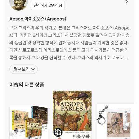
33. 로도스에서 멀리뛰기 / 34. 수탉과 보석 / 35. 멧돼지와 여우 / 36. 당
관심작가 알림신청
나귀와 여우와 사자 /
37. 날짐승과 들짐승과 박쥐 / 38. 사자와 곰과 여우 / 39. 늑대와 어린 양
Aesop,아이소포스(Aisopos)
/ 40. 원숭이와 낙타 /
고대 그리스의 우화 작가로, 본명은 그리스어로 아이소포스(Aisopo
41. 토끼와 개구리들 / 42. 바닷가의 여행자 / 43. 늑대와 사자 / 44. 자신
s)다. 기원전 6세기경 그리스에서 살았던 인물로 알려져 있지만 이솝
의 모습을 감상하던 수사슴 /
의 생몰년 및 정확한 행적에 관해 동시대 사람들이 기록한 것은 없다.
45. 여우와 두루미 / 46. 공작 / 47. 생쥐와 황소 / 48. 늑대와 말라깽이
다만 헤로도토스와 아리스토텔레스 등의 고대 역사가들이 언급한 기
개 /
록을 통해서 그 대강을 짐작할 수 있다. 그리스의 역사가 헤로도토스
49. 주인의 저녁 식사 도시락을 나르던 개 / 50. 새끼 사슴과 암사슴 / 51.
에 의해 기원전 6세기 초반에 살았던 인물로 추정되었고, 아리스토텔
펼쳐보기
허영심 많은 갈까마귀 /
레스와 같은 고대 그리스 학자에 의해 현재의 터키 내륙 지방에 해당
52. 원숭이와 돌고래 / 53. 늑대와 당나귀 / 54. 원숭이와 고양이 / 55. 개
하는 흑해 연안의 도시 트라키아(Thracia) 출신으로 기록되기도 했
이솝
의 다른 상품
의 무리와 여우 /
다. 또한 2세기경 그리스에서 저술된 것으로
56. 개와 가죽 / 57. 토끼와 족제비와 고양이 / 58. 곰과 벌 떼 / 59. 왜가
리 / 60. 여우와 표범 /
61. 수탉과 여우 / 62. 늑대와 염소 / 63. 당나귀와 베짱이들 / 64. 여우와
염소 /
65. 고양이와 수탉과 어린 생쥐 / 66. 늑대와 양치기 / 67. 공작과 두루미
/ 68. 농부와 두루미 떼 /
69. 여물통 속의 개 / 70. 농부와 아들들 / 71. 두 그릇 / 72. 황금 알을 낳