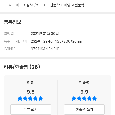
국내도서
소설/시/희곡
고전문학
서양 고전문학
품목정보
발행일
2021년 01월 30일
쪽수, 무게, 크기
232쪽 | 294g | 135*200*20mm
ISBN13
9791164454310
리뷰/한줄평
26
리뷰
한줄평
9.8
9.9
리뷰 쓰기
한줄평 쓰기