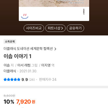
사이즈비교
파트너샵
공유하기
소득공제
더클래식 도네이션 세계문학 컬렉션
이솝 이야기 1
이솝
저
아서 래컴
그림
이지영
역
더클래식
2021.01.30.
9.9
판매지수
24
26
8,800
원
10
7,920