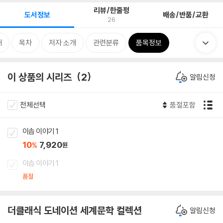
리뷰/한줄평
도서정보
배송/반품/교환
26
개
목차
저자 소개
관련분류
품목정보
이 상품의 시리즈
2
알림신청
전체선택
품절포함
이솝 이야기 1
10
7,920
%
원
이솝 이야기 1
품절
더클래식 도네이션 세계문학 컬렉션
알림신청