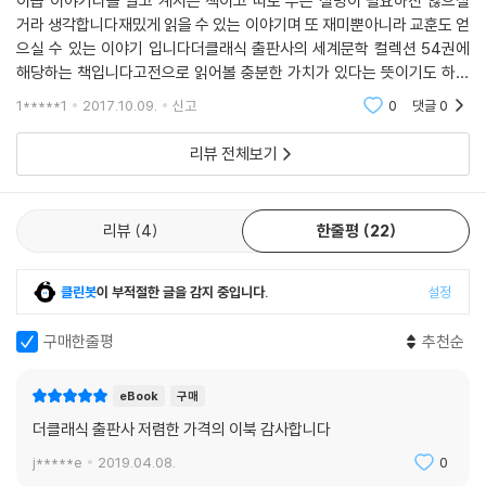
이솝 이야기다들 알고 계시는 책이고 따로 무슨 설명이 필요하진 않으실
거라 생각합니다재밌게 읽을 수 있는 이야기며 또 재미뿐아니라 교훈도 얻
으실 수 있는 이야기 입니다더클래식 출판사의 세계문학 컬렉션 54권에
해당하는 책입니다고전으로 읽어볼 충분한 가치가 있다는 뜻이기도 하고
나중에 책을 소장해보고 싶네요가격도 저렴하고 재밌고 빨리 읽어도 어렵
1*****1
2017.10.09.
신고
0
댓글
0
지 않아요
리뷰 전체보기
리뷰
4
한줄평
22
클린봇
이 부적절한 글을 감지 중입니다.
설정
구매한줄평
추천순
eBook
구매
더클래식 출판사 저렴한 가격의 이북 감사합니다
j*****e
2019.04.08.
0