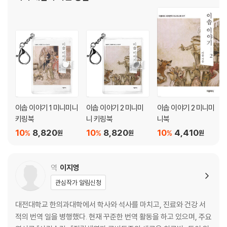
곰 /
는 파리의 루브르 박물관에 그의 작품들이 전시되었다
110. 고슴도치와 뱀들 / 111. 여우와 원숭이 / 112. 엄마와 늑대 / 113. 파리
떼와 벌꿀 /
114. 여우와 까마귀 / 115. 독수리와 솔개 / 116. 전나무와 나무딸기 / 117.
돌림병에 걸린 동물들 /
118. 사자를 만난 양치기 / 119. 토끼와 거북이 / 120. 방앗간 주인과 아들
과 당나귀 /
121. 꿀벌과 말벌과 호박벌 / 122. 종달새 가족 / 123. 고양이와 늙은 쥐 / 1
24. 당나귀의 그림자 /
이솝 이야기 1 미니미니
이솝 이야기 2 미니미
이솝 이야기 2 미니미
125. 개미와 비둘기 / 126. 사람과 사티로스 / 127. 늑대와 아기 염소와 엄
키링북
니 키링북
니북
마 염소 /
10
8,820
10
8,820
10
4,410
%
%
%
원
원
원
128. 제비와 까마귀 / 129. 제우스와 원숭이 / 130. 사자의 몫 / 131. 사자
와 당나귀와 여우 /
132. 어린 두더지와 엄마 두더지 / 133. 토끼의 귀 / 134. 늑대들과 양 / 13
역
이지영
5. 북풍과 해 /
136. 대장장이와 그의 개 / 137. 어부와 작은 물고기 / 138. 싸움닭 두 마리
관심작가 알림신청
와 독수리 /
대전대학교 한의과대학에서 학사와 석사를 마치고, 진료와 건강 서
139. 벌과 제우스 / 140. 장님과 새끼 늑대 / 141. 개와 요리사 / 142. 목욕
적의 번역 일을 병행했다. 현재 꾸준한 번역 활동을 하고 있으며, 주요
하던 소년 /