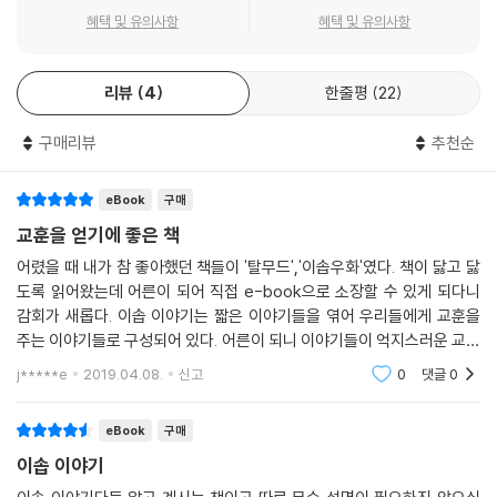
혜택 및 유의사항
혜택 및 유의사항
리뷰
4
한줄평
22
구매리뷰
추천순
eBook
구매
교훈을 얻기에 좋은 책
어렸을 때 내가 참 좋아했던 책들이 '탈무드','이솝우화'였다. 책이 닳고 닳
도록 읽어왔는데 어른이 되어 직접 e-book으로 소장할 수 있게 되다니
감회가 새롭다. 이솝 이야기는 짧은 이야기들을 엮어 우리들에게 교훈을
주는 이야기들로 구성되어 있다. 어른이 되니 이야기들이 억지스러운 교훈
(?)을 주는가 싶은 이야기들도 몇 개 있지만, 아이들이 읽고 교훈을 깨닫기
j*****e
2019.04.08.
신고
0
댓글
0
에 더없이 좋은
eBook
구매
이솝 이야기