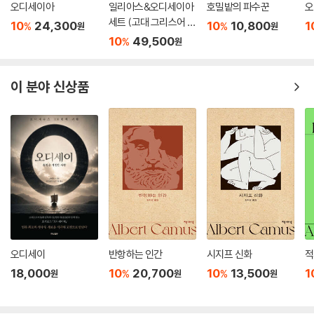
오디세이아
일리아스&오디세이아
호밀밭의 파수꾼
오
세트 (고대 그리스어 완
10
24,300
10
10,800
1
%
%
원
원
역본)
10
49,500
%
원
이 분야 신상품
오디세이
반항하는 인간
시지프 신화
적
18,000
10
20,700
10
13,500
1
%
%
원
원
원