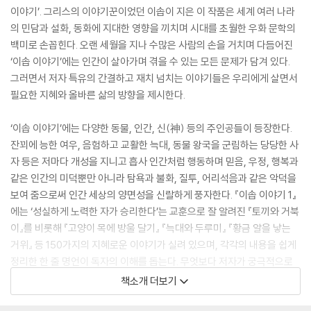
이야기’. 그리스의 이야기꾼이었던 이솝이 지은 이 작품은 세계 여러 나라
의 민담과 설화, 동화에 지대한 영향을 끼치며 시대를 초월한 우화 문학의
백미로 손꼽힌다. 오랜 세월을 지나 수많은 사람의 손을 거치며 다듬어진
‘이솝 이야기’에는 인간이 살아가며 겪을 수 있는 모든 문제가 담겨 있다.
그러면서 저자 특유의 간결하고 재치 넘치는 이야기들은 우리에게 살면서
필요한 지혜와 올바른 삶의 방향을 제시한다.
‘이솝 이야기’에는 다양한 동물, 인간, 신(神) 등의 주인공들이 등장한다.
잔꾀에 능한 여우, 음험하고 교활한 늑대, 동물 왕국을 군림하는 당당한 사
자 등은 저마다 개성을 지니고 흡사 인간처럼 행동하며 믿음, 우정, 행복과
같은 인간의 미덕뿐만 아니라 탐욕과 불화, 질투, 어리석음과 같은 악덕을
보여 줌으로써 인간 세상의 양면성을 신랄하게 풍자한다. 『이솝 이야기 1』
에는 ‘성실하게 노력한 자가 승리한다’는 교훈으로 잘 알려진 『토끼와 거북
이』를 비롯해 『고양이 목에 방울 달기』 『늑대와 두루미』 『황금 알을 낳는
거위』 등 150가지의 지혜로운 이야기가 실려 있으며, 각각의 내용을 쉽게
정리한 한 줄 명언이 독자의 이해를 돕는다. 무엇보다 저자가 궁극적으로
전하고자 했던 도덕적인 교훈과 삶의 반짝이는 지혜가 고스란히 담겨 있
책소개 더보기
다. 이 책은 단순히 어린이 동화로 여겨지던 것에서 벗어나 올바른 삶을 제