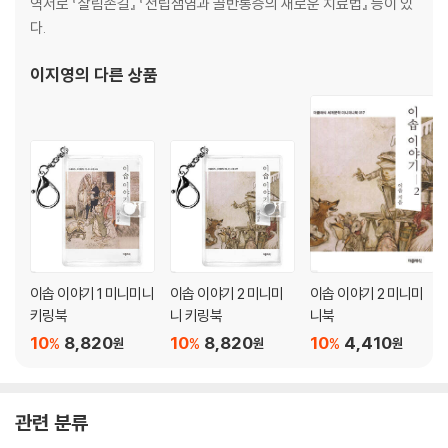
역서로 『살림손길』 『전립샘염과 골반통증의 새로운 치료법』 등이 있
143. 농부와 사과나무 / 144. 농부와 여우 / 145. 새장 속의 새와 박쥐 / 1
다.
46. 당나귀와 그 주인들 /
147. 우물에 빠진 개구리들 / 148. 벌 치는 사람 / 149. 사기꾼 / 150. 나이
이지영
의 다른 상품
팅게일과 제비
작품 해설 - 위대한 노예, 이솝이 전하는 교훈과 감동 이야기
작가 연보
이솝 이야기 1 미니미니
이솝 이야기 2 미니미
이솝 이야기 2 미니미
키링북
니 키링북
니북
10
8,820
10
8,820
10
4,410
%
%
%
원
원
원
관련 분류