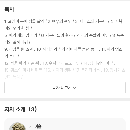
시하는 지침서로 많은 이의 메마른 가슴속에 깊은 감동을 불러일으킨다.
목차
“인간의 도덕성과 처세를 일깨우는 보고(寶庫)다.” _아마존 리뷰 중에서
1. 고양이 목에 방울 달기 / 2. 여우와 포도 / 3. 제우스와 거북이 / 4. 거북
“재미와 교훈을 넘어선 인간의 삶을 제대로 통찰한 책이다.” _아마존 리뷰
이와 오리 한 쌍 /
중에서
5. 아기 게와 엄마 게 / 6. 개구리들과 황소 / 7. 개와 수탉과 여우 / 8. 독수
리와 갈까마귀 /
9. 개암을 쥔 소년 / 10. 헤라클레스와 짐마차를 몰던 농부 / 11. 아기 염소
와 늑대 /
12. 서울 쥐와 시골 쥐 / 13. 수사슴과 포도나무 / 14. 당나귀와 마부 /
15. 황소와 마차 바퀴들 / 16. 사자와 생쥐 / 17. 플라타너스 / 18. 양치기 소
년과 늑대 /
19. 늑대와 두루미 / 20. 농부와 황새 / 21. 양과 돼지 / 22. 두 여행자와 돈
목차 더보기
주머니 /
23. 사자와 당나귀 / 24. 각다귀와 황소 / 25. 부엉이와 베짱이 / 26. 생쥐
와 코끼리 /
저자 소개
3
27. 개미들과 베짱이 / 28. 아이들과 개구리들 / 29. 신상(神像) 옮기는
당나귀 /
30. 까마귀와 백조 / 31. 두 마리의 염소 / 32. 소금 자루를 진 당나귀 /
저
이솝