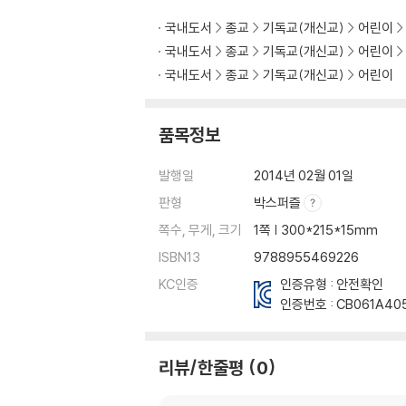
국내도서
종교
기독교(개신교)
어린이
국내도서
종교
기독교(개신교)
어린이
국내도서
종교
기독교(개신교)
어린이
품목정보
발행일
2014년 02월 01일
판형
박스퍼즐
쪽수, 무게, 크기
1쪽 | 300*215*15mm
ISBN13
9788955469226
KC인증
인증유형 : 안전확인
인증번호 :
CB061A40
리뷰/한줄평
0