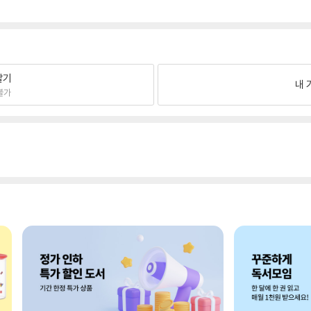
팔기
내 
불가