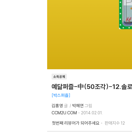
소득공제
예닮퍼즐-中(50조각)-12.솔
박스퍼즐
김홍영
글
박혜연
그림
CCM2U.COM
2014.02.01.
첫번째 리뷰어가 되어주세요
판매지수
12