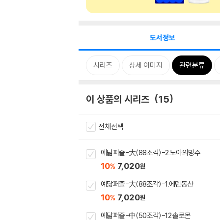
도서정보
시리즈
상세 이미지
관련분류
이 상품의 시리즈
15
전체선택
예닮퍼즐-大(88조각)-2.노아의방주
10
7,020
%
원
예닮퍼즐-大(88조각)-1.에덴동산
10
7,020
%
원
예닮퍼즐-中(50조각)-12.솔로몬