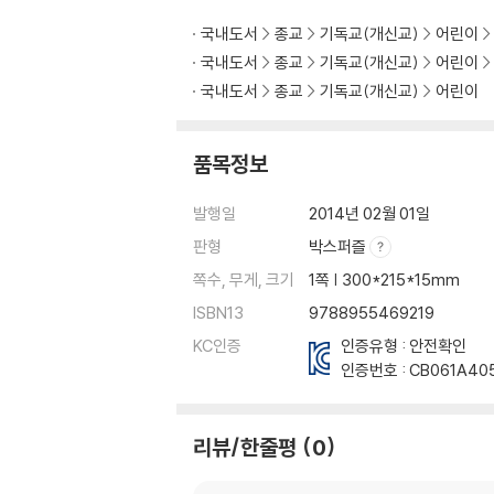
국내도서
종교
기독교(개신교)
어린이
국내도서
종교
기독교(개신교)
어린이
국내도서
종교
기독교(개신교)
어린이
품목정보
발행일
2014년 02월 01일
판형
박스퍼즐
쪽수, 무게, 크기
1쪽 | 300*215*15mm
ISBN13
9788955469219
KC인증
인증유형 : 안전확인
인증번호 :
CB061A40
리뷰/한줄평
0