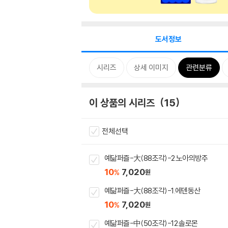
도서정보
시리즈
상세 이미지
관련분류
이 상품의 시리즈
15
전체선택
예닮퍼즐-大(88조각)-2.노아의방주
10
7,020
%
원
예닮퍼즐-大(88조각)-1.에덴동산
10
7,020
%
원
예닮퍼즐-中(50조각)-12.솔로몬