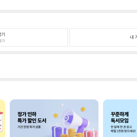
팔기
내 
불가