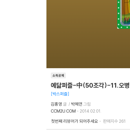
소득공제
예닮퍼즐-中(50조각)-11.오
박스퍼즐
김홍영
글
박혜연
그림
CCM2U.COM
2014.02.01.
첫번째 리뷰어가 되어주세요
판매지수
261