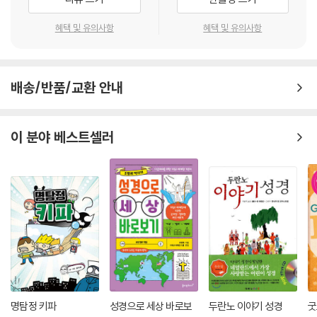
혜택 및 유의사항
혜택 및 유의사항
배송/반품/교환 안내
이 분야 베스트셀러
명탐정 키파
성경으로 세상 바로보
두란노 이야기 성경
굿