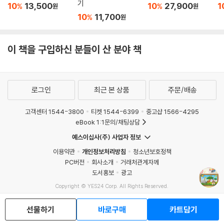
기
10
13,500
10
27,900
1
%
%
원
원
10
11,700
%
원
이 책을 구입하신 분들이 산 분야 책
로그인
최근 본 상품
주문/배송
고객센터 1544-3800
티켓 1544-6399
중고샵 1566-4295
eBook 1:1문의/채팅상담
예스이십사(주) 사업자 정보
이용약관
개인정보처리방침
청소년보호정책
PC버전
회사소개
거래처관계자께
도서홍보
광고
Copyright © YES24 Corp. All Rights Reserved.
MATOM4
선물하기
바로구매
카트담기