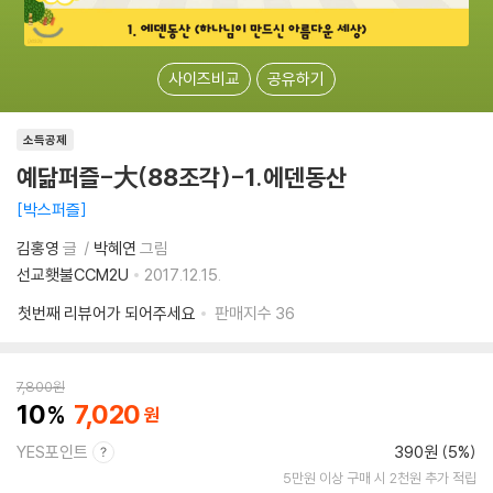
사이즈비교
공유하기
소득공제
예닮퍼즐-大(88조각)-1.에덴동산
박스퍼즐
김홍영
글
박혜연
그림
선교횃불CCM2U
2017.12.15.
첫번째 리뷰어가 되어주세요
판매지수
36
7,800
원
10
7,020
YES포인트
390원 (5%)
5만원 이상 구매 시 2천원 추가 적립