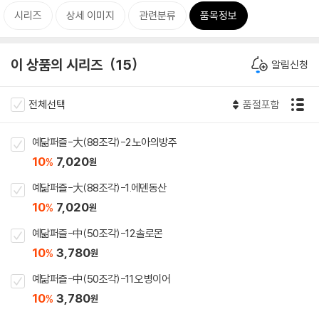
시리즈
상세 이미지
관련분류
품목정보
이 상품의 시리즈
15
알림신청
전체선택
품절포함
예닮퍼즐-大(88조각)-2.노아의방주
10
7,020
%
원
예닮퍼즐-大(88조각)-1.에덴동산
10
7,020
%
원
예닮퍼즐-中(50조각)-12.솔로몬
10
3,780
%
원
예닮퍼즐-中(50조각)-11.오병이어
10
3,780
%
원