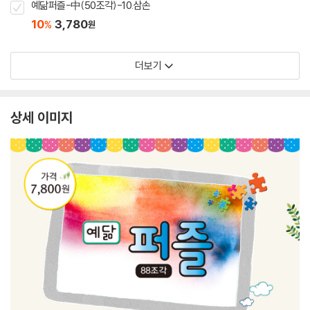
예닮퍼즐-中(50조각)-10.삼손
10
3,780
%
원
더보기
상세 이미지