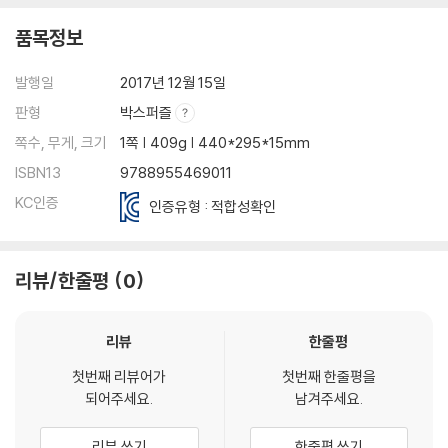
품목정보
발행일
2017년 12월 15일
판형
박스퍼즐
쪽수, 무게, 크기
1쪽 | 409g | 440*295*15mm
ISBN13
9788955469011
KC인증
인증유형 : 적합성확인
리뷰/한줄평
0
리뷰
한줄평
첫번째 리뷰어가
첫번째 한줄평을
되어주세요.
남겨주세요.
리뷰 쓰기
한줄평 쓰기