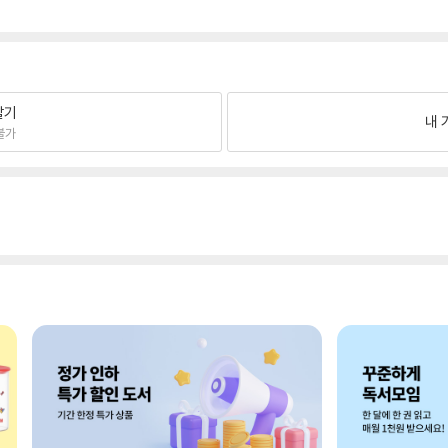
팔기
내 
불가