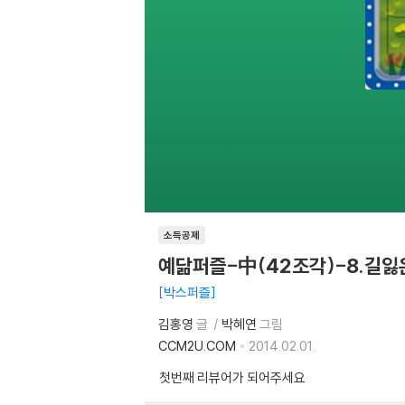
소득공제
예닮퍼즐-中(42조각)-8.길잃
박스퍼즐
김홍영
글
박혜연
그림
CCM2U.COM
2014.02.01.
첫번째 리뷰어가 되어주세요