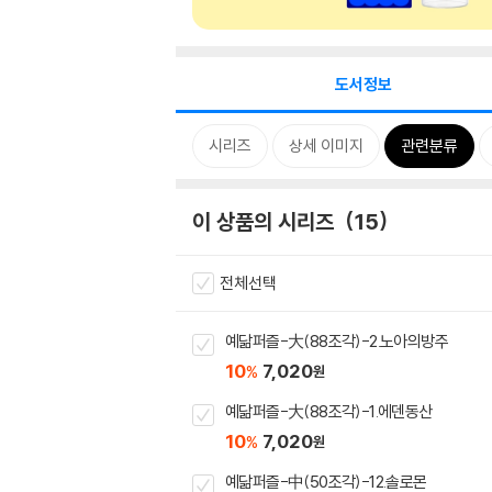
도서정보
시리즈
상세 이미지
관련분류
이 상품의 시리즈
15
전체선택
예닮퍼즐-大(88조각)-2.노아의방주
10
7,020
%
원
예닮퍼즐-大(88조각)-1.에덴동산
10
7,020
%
원
예닮퍼즐-中(50조각)-12.솔로몬