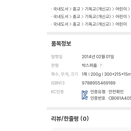
국내도서
종교
기독교(개신교)
어린이
국내도서
종교
기독교(개신교)
어린이
국내도서
종교
기독교(개신교)
어린이
품목정보
발행일
2014년 02월 01일
판형
박스퍼즐
쪽수, 무게, 크기
1쪽 | 200g | 300*215*15
ISBN13
9788955469189
KC인증
인증유형 : 안전확인
인증번호 :
CB061A40
리뷰/한줄평
0