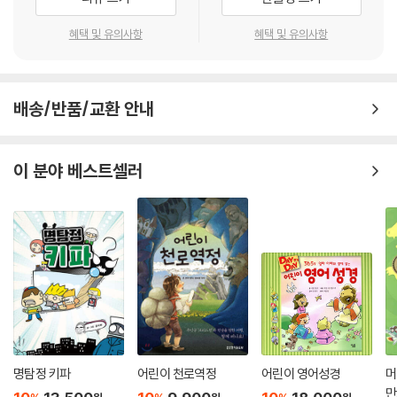
혜택 및 유의사항
혜택 및 유의사항
배송/반품/교환 안내
이 분야 베스트셀러
명탐정 키파
어린이 천로역정
어린이 영어성경
머
만