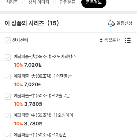
시리즈
상세 이미지
관련분류
품목정보
이 상품의 시리즈
15
알림신청
전체선택
품절포함
예닮퍼즐-大(88조각)-2.노아의방주
10
7,020
%
원
예닮퍼즐-大(88조각)-1.에덴동산
10
7,020
%
원
예닮퍼즐-中(50조각)-12.솔로몬
10
3,780
%
원
예닮퍼즐-中(50조각)-11.오병이어
10
3,780
%
원
예닮퍼즐-中(50조각)-10.삼손