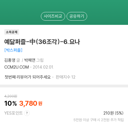
사이즈비교
공유하기
소득공제
예닮퍼즐-中(36조각)-6.요나
박스퍼즐
김홍영
글
박혜연
그림
CCM2U.COM
2014.02.01.
첫번째 리뷰어가 되어주세요
판매지수
12
4,200
원
10
3,780
YES포인트
210원 (5%)
5만원 이상 구매 시 2천원 추가 적립