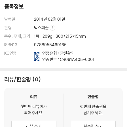
품목정보
발행일
2014년 02월 01일
판형
박스퍼즐
쪽수, 무게, 크기
1쪽 | 209g | 300*215*15mm
ISBN13
9788955469165
KC인증
인증유형 : 안전확인
인증번호 :
CB061A405-0001
리뷰/한줄평
0
리뷰
한줄평
첫번째 리뷰어가
첫번째 한줄평을
되어주세요.
남겨주세요.
리뷰 쓰기
한줄평 쓰기