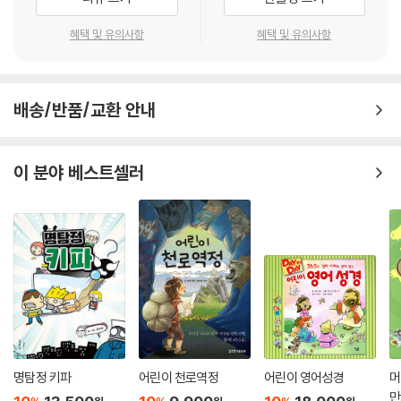
혜택 및 유의사항
혜택 및 유의사항
배송/반품/교환 안내
이 분야 베스트셀러
명탐정 키파
어린이 천로역정
어린이 영어성경
머
만