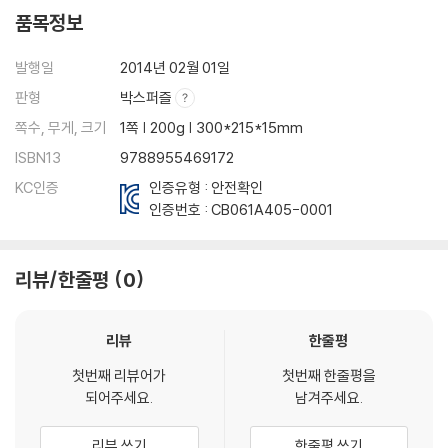
품목정보
발행일
2014년 02월 01일
판형
박스퍼즐
쪽수, 무게, 크기
1쪽 | 200g | 300*215*15mm
ISBN13
9788955469172
KC인증
인증유형 : 안전확인
인증번호 :
CB061A405-0001
리뷰/한줄평
0
리뷰
한줄평
첫번째 리뷰어가
첫번째 한줄평을
되어주세요.
남겨주세요.
리뷰 쓰기
한줄평 쓰기