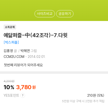
사이즈비교
공유하기
소득공제
예닮퍼즐-中(42조각)-7.다윗
박스퍼즐
김홍영
글
박혜연
그림
CCM2U.COM
2014.02.01.
첫번째 리뷰어가 되어주세요
4,200
원
10
3,780
YES포인트
210원 (5%)
5만원 이상 구매 시 2천원 추가 적립