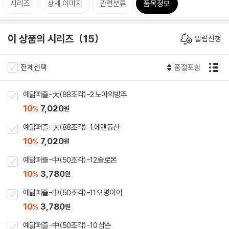
시리즈
상세 이미지
관련분류
품목정보
이 상품의 시리즈
15
알림신청
전체선택
품절포함
예닮퍼즐-大(88조각)-2.노아의방주
10
7,020
%
원
예닮퍼즐-大(88조각)-1.에덴동산
10
7,020
%
원
예닮퍼즐-中(50조각)-12.솔로몬
10
3,780
%
원
예닮퍼즐-中(50조각)-11.오병이어
10
3,780
%
원
예닮퍼즐-中(50조각)-10.삼손