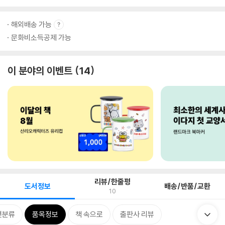
해외배송 가능
문화비소득공제 가능
이 분야의 이벤트
14
리뷰/한줄평
도서정보
배송/반품/교환
10
련분류
품목정보
책 속으로
출판사 리뷰