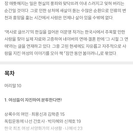
장 애틋해지는 일은 현실의 풍파와 맞닥뜨려 이내 스러지고 잊혀 버리는
순간일 것이다. 그로 인한 상처에 새살이 돋는 수많은 순환으로 인류의 변
천과 흥망을 훑는 시간에서 사랑은 언제나 살아 있을 수밖에 없다.
‘역사로 글쓰기’의 한길을 걸어온 이문영 작가는 한국사에서 주목할 만한
사랑을 찾아 실제 자료와 고증하여 네이버의 연애·결혼 판에 ‘그 시절 그 연
애’라는 글을 연재하고 있다. 그중 고된 현세에도 자유롭고 자주적으로 사
랑을 지킨 여성의 이야기를 모아 책 『잠깐 동안 봄이려니』로 묶었다.
목차
머리말 10
1. 여성들이 자진하여 분투한다면!
상록수의 여인 · 최용신과 김학준 15
독립운동에 나선 간호사 · 박자혜와 신채호 19
한국 최초 여성 서양화가의 사생활 · 나혜석 23