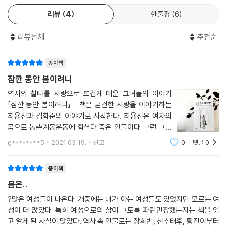
의 진실 등, 경계를 들랑날랑하는 사랑의 환상, 환상의 사랑에 대해 이야기
악가로 살고 싶었으나 팍팍한 현실 앞에 좌절한 예술가와 부호의 장남으로
리뷰
4
한줄평
6
하는 5장과 6장까지. 『잠깐 동안 봄이려니』는 이처럼 다채로운 형태와 색
태어나 원하는 삶을 살아갈 수 없는 고통 속에 있던 극작가, 두 사람의 사랑
채의 연애 가지를 품고 우리에게 다시금 사랑의 귀한 가치를 깊게 새겨 준
은 아프고 아프게 마무리되고 말았다.
리뷰전체
추천순
다.
---「사의 찬미 - 윤심덕과 김우진」중에서
종이책
이문영 작가는 책 속에서 ‘오늘날에는 사랑도 과거와는 달라진 것처럼 보
이사종은 황진이를 만나려고 치밀한 계획을 세웠다. 그는 황진이가 지나가
인다. 그것은 사랑이 옛날보다 더 크고 더 넓은 개념으로 변화하기 때문일
잠깐 동안 봄이려니
는 때를 노려 송도 동쪽에 있는 천수원(역과 역 사이의 휴게소) 냇가로 말
뿐이다. 우리는 변화를 받아들이고 앞으로 나아가기 위해서 옛날 일을 돌
역사의 찰나를 사랑으로 뜨겁게 태운 그녀들의 이야기
을 타고 갔다. 그곳에 말의 안장을 내려놓고는 옆에 벌렁 누웠다. 관은 벗어
아본다. 그렇게 하나하나 쌓아 올라간 것을 우리는 역사라고 부른다’라고
「잠깐 동안 봄이려니」. 책은 굳건한 사랑을 이야기하는
서 배 위에 올려놓은 채 노래를 부르기 시작했다. 길을 지나던 황진이는 노
말한다. 사랑이 삶의 모든 것은 아닐지언정, 부분으로써 거듭 우리의 몸과
최용신과 김학준의 이야기로 시작한다. 최용신은 여자의
랫소리에 걸음을 멈추었다.“이 곡조가 매우 특이하니 일개 촌부의 것이 아
마음을 두드려 준다면 어제가 만드는 오늘, 오늘이 만드는 내일이 차츰차
몸으로 농촌계몽운동에 힘쓰다 죽은 인물이다. 그런 그녀
니다. 듣기에 한양 풍류객 이사종이 당대 최고의 절창이라 하니 그 사람이
츰 보배로워질 수밖에 없음을 이 책 『잠깐 동안 봄이려니』으로 깨달을 수
의 곁에서 그녀를 지지하고 기다려준 김학준의 사랑도 순
g********5
2021.03.19.
신고
0
댓글
0
온 것일 게다.” 황진이는 냇가에 있는 이사종을 발견했다. 그 길로 이사종
애보적이다. 어쩌면 최용신은 사랑보다 역사에 그녀의 역
있다.
을 집으로 데려가 극진히 대접한 뒤에 이렇게 말했다. “마땅히 그대와 함께
량을 보여줌으로써 찰나를 더 뜨겁게 불
종이책
6년을 살아야겠습니다.”
---「청산리 벽계수야 쉬이 감을 자랑 마라 - 황진이」중에서
봄은..
?많은 여성들이 나온다. 개중에는 내가 아는 여성들도 있었지만 모르는 여
계섬은 서울의 이름난 부자 한상찬과 같이 살았다. 한상찬은 계섬에게 재
성이 더 많았다. 특히 여성으로의 삶이 그토록 파란만장했는지는 책을 읽
물을 아끼지 않았지만 계섬이 바라는 것은 부귀가 아니었다. 자신을 자신
고 알게 된 사실이 많았다. 역사 속 인물로는 장희빈, 천추태후, 황진이부터