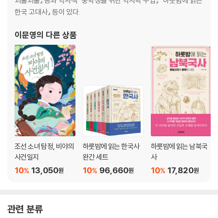
괴물괴물』 등과 역사책 『중학생을 위한 역사학 수업』 『하룻밤에 읽는
천릿길을 걸어 그에게로 · 홍랑과 최경창 115
한국 고대사』 등이 있다.
미친 소년을 정승으로 기르다 · 일타홍과 심희수 120
백주의 납치극 주인공 · 가희아 129
이문영
의 다른 상품
양녕대군을 속이다 · 고정정과 양녕대군 134
조선의 왕자들이 빠져든 무희 · 초요경 140
문인들의 사랑을 받았지만 · 매창 146
세상만사가 다 한바탕 꿈 · 계섬 154
4. 고귀하지만 행복과는 거리가 먼
여왕과 숙부의 혼인 · 진성여왕 163
왕건을 왕위에 올린 여인 · 신혜왕후 168
조선 소녀 탐정, 비야의
하룻밤에 읽는 한국사
하룻밤에 읽는 남북국
고구려를 들었다 놨다 · 천추태후 172
사건일지
완간 세트
사
숙종으로 살고 숙종으로 죽은 · 장희빈 179
10
13,050
10
96,660
10
17,820
%
%
%
원
원
원
꿈으로 이어지는 그녀의 운명 · 공예태후 186
나란히 왕비가 된 자매들 · 장경왕후, 광정태후, 선정태후 191
단종 누나의 애통한 사정 · 경혜공주 195
7일 왕비 · 단경왕후 200
관련 분류