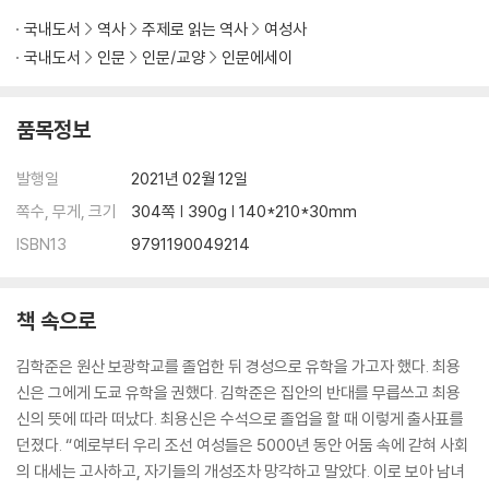
5. 사고처럼 사랑이 불현듯 오다
국내도서
역사
주제로 읽는 역사
여성사
국내도서
인문
인문/교양
인문에세이
결혼, 필수 아닌 선택 · 고려의 여성들 207
한양 도성 제일의 미모였지만 · 어리와 양녕대군 211
품목정보
조선을 뒤흔든 양반 여인 · 유감동 217
세자빈 폐출 사건 · 순빈봉씨 222
발행일
2021년 02월 12일
조선 최대 자유분방 연애 스캔들 · 어우동 229
그의, 혹은 그녀의 비밀 · 사방지 240
쪽수, 무게, 크기
304쪽 | 390g | 140*210*30mm
조선 천재의 플라토닉 러브 · 유지와 이이 246
ISBN13
9791190049214
51년 만의 복권 · 쟈근조이와 황효원 252
조선판 ‘마르탱 게르의 귀향’ · 유유와 백씨 257
책 속으로
6. 그윽한 꿈에서라도 그대를 만난다면
김학준은 원산 보광학교를 졸업한 뒤 경성으로 유학을 가고자 했다. 최용
신은 그에게 도쿄 유학을 권했다. 김학준은 집안의 반대를 무릅쓰고 최용
머리에 석남꽃을 꽂고 · 최항의 연인 265
신의 뜻에 따라 떠났다. 최용신은 수석으로 졸업을 할 때 이렇게 출사표를
최치원, 귀신을 만나다 · 장씨 자매 269
던졌다. “예로부터 우리 조선 여성들은 5000년 동안 어둠 속에 갇혀 사회
잉어가 이어 준 인연 · 연화부인과 무월랑 274
의 대세는 고사하고, 자기들의 개성조차 망각하고 말았다. 이로 보아 남녀
다리가 넷이더라 · 처용의 아내 279