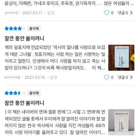
그대로 사랑해 줄 사람이 필요했다. 하지만 한상찬은 그런 사람이 아니었
윤심덕, 이혜련, 가네코 후미코, 주옥경, 권기옥까지...... . 많은 여성들이 각
다. 계섬은 경치 아름다운 관동에 가서 살고자 했다. 그녀가 서울을 떠난다
자의 상황 속에서 최선의 선택을 하면서 삶을 살아왔다. 그중 내게 가장 인
s****3
2021.03.11.
신고
0
댓글
0
상깊었
는 소문이 일자 계섬을 아끼는 양반들이 몰려와 만류하고자 했다. 계섬은
쓸쓸한 어조로 말했다. “공들이 지금 저를 말리는 것은 제가 아직 젊어 어
종이책
여삐 여기시기 때문입니다. 하지만 저는 이제 곧 늙을 것이고, 그리되면 공
잠깐 동안 봄이려니
들께서는 저를 본체만체하시겠죠. 그때는 후회해도 늦습니다. 그러니 지금
제가 공들을 버려, 공들이 저를 버리지 못하게 할 뿐입니다. 제가 남을 버리
책의 앞표지에 언급되었던 '역사의 찰나를 사랑으로 뜨겁
게 태운 그녀들'. 뒷표지에는 사람 하는 일은 사랑하는 일
지, 남이 저를 버리게 되기를 원하지 않습니다.”
이라고 말한다. 인생에서 어디 사랑을 하지 않고 죽는 사
---「세상만사가 다 한바탕 꿈 - 계섬」중에서
람이 있으려나? 그것이 비록 짝사랑일지라도... 이 책의
주인공으로 다양한 여인들이 등장한다. 지고지순한 사랑
10월 10일, 장옥정이 이미 죽었다고 실록은 적고 있다. 그녀가 아들을 고자
k*****8
2021.03.19.
신고
0
댓글
0
을 위해 살다간 여인도 있고, 자유분방한 삶을 살다간 여
로 만들었다느니 하는 이야기는 믿을 것이 못 된다. 장옥정은 대부호 가문
인도 있으며, 사랑을 택했으므로
의 딸로 자라나 타고난 미모로 중인 출신 궁녀에서 왕비의 자리까지 올라
종이책
갔다. 그들 가문은 오로지 실력으로 자신들의 지위를 개척해 나간 사람들
잠깐 동안 봄이려니
이었다. 그런데도 장옥정이 왕의 총애가 식은 것을 뻔히 알면서도 왕비를
] 이 책은 네이버의 연애·결혼 판에 ‘그 시절 그 연애’에 연
제거하면 다시 그 자리를 차지할 수 있다고 믿었을까? 아니, 그럴 수 있다
재되었던 글들 중에서 우리에게 잘 알려진 이야기와 잘 알
고는 해도 왕비를 제거하는 수단으로 주술을 동원할 만큼 어리석었을까?
려지지 않은 한국 역사에서 사랑을 지킨 여성들의 48가
이 모든 일의 설계가 숙종의 뜻이었다면?
지의 사랑 이야기를 들려주고 있다. 잘 알려진 이야기들
---「숙종으로 살고 숙종으로 죽은 - 장희빈」중에서