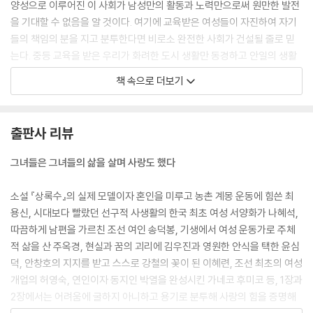
양성으로 이루어진 이 사회가 남성만의 활동과 노력만으로써 원만한 발전
호랑이가 사랑한 남자 · 호녀와 김현 285
을 기대할 수 없음을 알 것이다. 여기에 교육받은 여성들이 자진하여 자기
왕의 구혼을 거절한 여인 · 홍라녀 290
들의 책임의 분을 지고 분투한다면 비로소 완전한 사회가 건설될 줄로 믿
꿈으로 맺어진 인연 · 정효준의 아내 294
는다. 중등 교육을 받은 우리가 화려한 도시 생활만 동경하고 안일의 생활
만 꿈꾸어야 옳을 것인가? 농촌으로 돌아가 문맹 퇴치에 노력해야 옳을 것
책 속으로 더보기
인가? 거듭 말하노니 우리는 손을 잡고 농촌으로 달려가자.”
---「상록수의 여인 - 최용신과 김학준」중에서
출판사 리뷰
7000시간의 비행을 기록하며 무공 훈장까지 받은 권기옥. 그녀는 집에 돌
아오면 조를 먹지 않는 남편을 위해 냄비에 밥을 둘로 갈라 지었다. 오늘날
그녀들은 그녀들의 삶을 살며 사랑도 했다
에도 비슷하지만 당시 여성 독립운동가들은 남편을 내조하면서 자신의 일
도 해내야만 하는 이중고에 시달렸다. 이상정은 중국 국민군에서 중장의
소설 『상록수』의 실제 모델이자 혼인을 미루고 농촌 계몽 운동에 힘쓴 최
지위까지 올랐으며 두 사람은 임시 정부 광복군 탄생에도 크게 기여했다.
용신, 시대보다 빨랐던 선구적 사생활의 한국 최초 여성 서양화가 나혜석,
동지이자 부부로 두 사람은 죽는 날까지 함께했다. 그러나 이상정의 첫 부
따끔하게 남편을 가르친 조선 여인 송덕봉, 기생에서 여성 운동가로 주체
인인 한문이는 해방도, 남편도 다시 보지 못하고 고국에서 사망했다. 식민
적 삶을 산 주옥경, 현실과 꿈의 괴리에 김우진과 영원한 안식을 택한 윤심
지의 비극과 희망, 만남과 헤어짐이 이다지도 애달팠던 시절이었다.
덕, 안창호의 지지를 받고 스스로 강철의 꽃이 된 이혜련, 조선 최초의 여성
---「큰 마음으로 하늘을 가르며 - 권기옥과 이상정」중에서
개업의 허영숙, 연인이자 동지인 박열을 완성시킨 가네코 후미코 등, 1장과
2장에서는 어려움에 굴하지 아니하고 용기로 분투해 사랑의 힘을 증명해
결혼식 후, 첫날밤도 지내지 못하고 다음 날 바로 떠나야 했다. 서울에서 도