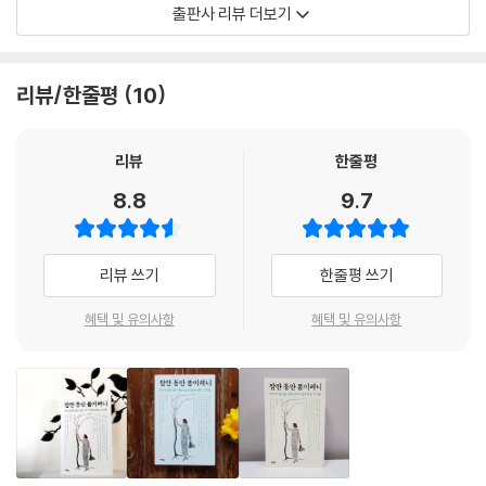
낸 이야기를 담았다.
출판사 리뷰 더보기
쿄로, 그리고 도쿄에서 배를 타고 20일이나 걸려 미국에 도착했다. 그동안
이혜련은 뱃멀미로 힘들었지만 그럴 때마다 안창호를 바라보기만 해도 마
세상만사가 다 한바탕 꿈, 잠깐 동안 봄이려니
음이 흐뭇해서 모든 것을 견딜 수 있었다. 훗날 이혜련은 안창호에 대해 이
리뷰/한줄평
10
렇게 회고했다. “도산은 신비스러운 남성이었어요. 만나면 도무지 말이 나
고결한 성품으로 당차게 자기 사랑을 한 황진이, 미친 소년을 정승으로 기
오지 않고 돌아서면 한없이 곱고 좋기만 했으니까….” 꽃을 좋아하는 안창
른 기생 일타홍, 조선의 왕자들이 빠져든 무희 초요경, 사랑은 받았지만 정
호에게 이혜련이 편지와 함께 연꽃을 보낸 적이 있었다. 안창호는 선물을
작 사랑을 하지는 못한 매창, 신라의 운명을 떠안은 진성여왕, 왕건의 첫째
리뷰
한줄평
받고 이런 답장을 보냈다. “나는 꽃보다 보낸 그 마음을 사랑하여 꽃을 품
부인 신혜왕후, 고구려를 들었다 놨다 한 천추태후, 숙종으로 살고 숙종으
8.8
9.7
에 두었소이다.”
로 죽은 장희빈, 나란히 왕비가 된 세 자매, 비운의 7일 왕비 단경왕후 등,
---「강철의 꽃을 그대에게 - 이혜련과 안창호」중에서
3장과 4장에서는 시대와 세대를 아우르며, 고귀하지만 행복과는 거리가
멀었던 여인들의 애상 속 연정을 고스란히 펼쳐 보인다.
리뷰 쓰기
한줄평 쓰기
두 사람의 가족들은 자살을 믿지 않았다. 마지막까지 함께했던 동생 윤성
덕은 언니가 ‘큰 성공을 하기까지 간 곳을 알리지 않을 테니 절대로 나를 찾
사랑이 낭만적일 수밖에 없는 연유들
혜택 및 유의사항
혜택 및 유의사항
지 말아라’라고 말했으니 죽었을 리가 없다고 주장했다. 하지만 이 말이야
말로 충격을 받을 동생에게 해 준 마지막 위로의 말이 아니었을까? 많은 사
연애는 필수, 결혼은 선택이었던 고려의 여성들, 세자의 여인으로 비운의
람은 둘이 사랑의 도피를 한 것이라 여겼고, 심지어 이탈리아에서 악기점
삶을 산 어리, 조선의 기강을 뒤흔든 여인 유감동, 여자를 사랑한 세자빈 순
을 하며 살고 있다는 말도 나왔다. 1931년 11월에 이탈리아 주재 일본영사
빈봉씨, 조선 최대 자유 연애 스캔들의 주인공 어우동, 남성이자 여성인 사
관은 김우진의 유족에게 두 사람이 이탈리아에 없으며 동양 사람이 운영하
방지, 죽음으로 다시 사랑을 살린 최항과 그 연인, 귀신과의 하룻밤, 신라
는 악기점도 없다는 것을 확인해 주기까지 했다. 유작이 된 ‘사의 찬미’는
시대 이방인 처용의 사정, 왕의 구혼을 거절한 연인, 프랑스로 간 무희 리진
윤심덕의 자살이라는 충격적인 화제 속에 10만 장의 판매를 기록했다. 성