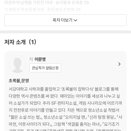
따끔하게 남편을 가르친 아내 · 송덕봉과 유희춘 29
기생에서 여성 운동가로 · 주옥경과 손병희 34
큰 마음으로 하늘을 가르며 · 권기옥과 이상정 39
목차 더보기
장군의 아내, 원한을 갚다 · 명원부인과 석우로 42
2. 내 평생의 당신으로 더불어 같이 있기를
저자 소개
1
강철의 꽃을 그대에게 · 이혜련과 안창호 49
의사도 사랑의 열병 앞에서는 · 허영숙과 이광수 55
저
이문영
사의 찬미 · 윤심덕과 김우진 60
관심작가 알림신청
아나키스트 연인들 · 가네코 후미코와 박열 67
깨어진 거울을 다시 합하다 · 설씨녀와 가실 74
초록불,문영
명외교관의 순애보 · 강수의 아내 80
서강대학교 사학과를 졸업하고 ‘초록불의 잡학다식’ 블로그를 통해
행복으로의 탈출 · 옥소 85
다양한 역사 콘텐츠를 써 왔다. 재미있는 이야기를 세상과 나누고 싶
어 소설가가 되었다. 추리·SF·판타지소설, 게임 시나리오에 이르기까
3. 버들꽃 붉은 자태 잠깐 동안 봄이려니
지 전천후로 이야기를 만들고 있다. 지은 책으로 청소년소설 작법서
『짧은 소설 쓰는 법』, 청소년소설 『오리지널 맨』 『신라 탐정 용담』 『사
청산리 벽계수야 쉬이 감을 자랑 마라 · 황진이 93
마천, 아웃사이더가 되다』, 그림책 『색깔을 훔치는 마녀』 『요기조기
정실부인이 된 기생 · 대중래 109