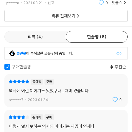
로는 심훈이 쓴 소설 ＜상록수＞의 여주 채영신의 실제
g*****a
2021.03.21.
신고
0
댓글
0
모델, 결혼도 미루고 농촌 계몽 운동에 힘쓰다 생을 마감
어우동의 처벌에 대해 과연 왜 사형까지 받았는가 하는 점이 의문으로 남
한 최용신의 사랑 이야기를 들려준다.
리뷰 전체보기
았다. 방산수가 낸 꾀가 문제였던 것 같다. 그는 거물을 끌어들이면 형이 낮
아지리라 생각했으나, 일이 그렇게 돌아가지 않았다. 고위급 관리와의 연
관을 푸는 제일 좋은 방법은 그 원인을 제거해 버리는 것이었다. 방산수는
리뷰
4
한줄평
6
사랑하는 어우동을 구해 주고자 꾀를 냈지만 그 꾀가 지나쳐 오히려 어우
동을 해치는 결과를 빚고 말았다.
클린봇
이 부적절한 글을 감지 중입니다.
설정
어우동은 자유분방한 연애를 즐겼다. 남편이 기생과 바람이 나서 자신을
구매한줄평
추천순
트집 잡아 내쳤으니 지켜야 할 의리 같은 것은 없었다. 그랬으니 종친이라
고 해서 거리낄 것도 없었다. 어우동의 어머니 정씨도 딸의 행동을 비호하
며 이렇게 말한 바 있었다. “사람이라면 누구라고 정욕이 없겠는가? 내 딸
종이책
구매
이 남자에게 홀리는 바가 특히 심할 뿐이다.” 누구에게나 있는 정욕, 하지
역사에 이런 이야기도 있었구나... 재미 있습니다
만 조선 시대 여성이라면 참아야 하는 그 정욕을 넘어섰다는 이유로 어우
s*****7
2023.01.24.
0
동은 목숨을 잃어야 했다.
---「조선 최대 자유분방 연애 스캔들 - 어우동」중에서
종이책
구매
신라 사회에 들어온 특이한 존재, 처용의 일은 역사적 사건이었을 가능성
이렇게 알지 못하는 역사의 이야기는 재밌어 언제나
이 높다. 그가 행복하게 살아가도록 하는 것이 왕실의 바람이었을 것이다.