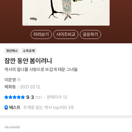
미리보기
사이즈비교
공유하기
청년패스
소득공제
잠깐 동안 봄이려니
역사의 찰나를 사랑으로 뜨겁게 태운 그녀들
이문영
저
혜화동
2021.02.12.
9.3
판매지수
12
10
베스트
주제로 읽는 역사 top100 3주
16,000
원