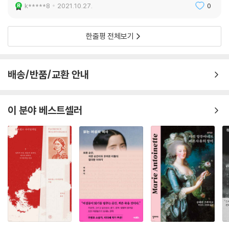
k*****8
2021.10.27.
0
그가 용왕의 아들이었든, 아랍 상인의 아들이었든 그가 행복하게 됨으로써
신라가 얻을 이익이 있었을 것이다. 그러나 그는 아내가 다른 남자와 자는
한줄평 전체보기
불행한 결말을 맞이했다. 신라는 어떻게든 여기에 판타지를 가미해서 해피
엔드의 새로운 이야기를 만들어야 했을 것이다. 그 해피엔드를 위해서 처
용의 아내를 범한 것은 사람이 아니고 역신이고, 처용이 그를 노래와 춤으
배송/반품/교환 안내
로 물리쳐서 역신의 구속을 받아 냈다는 식의 새로운 전설이 생겨났을 가
능성이 있다.
이 분야 베스트셀러
〈삼국유사〉는 해피엔드를 위해서 신라 사람들이 만든 강력한 벽사신앙(사
악한 것을 물리치는 주술적 신앙)을 전해 주고 있다. 신라 사람들이 처용의
얼굴을 그려서 대문에 붙여서 역신을 물리쳤다고. 처용의 벽사는 이후에
왕실을 통해서 강력하게 전승되었다. 고려의 왕실도 처용무를 좋아했고,
조선의 왕실도 처용무를 보존했다. 하지만 이 사건 이후 처용의 아내, 예쁘
다는 이유로 낯선 남자에게 시집가야 했고 결국은 역신에게 범해진 그녀가
어떻게 되었는지는 전해지지 않는다.
---「다리가 넷이더라 - 처용의 아내」중에서