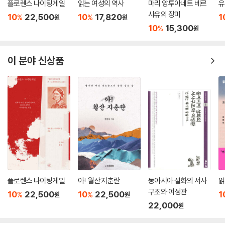
플로렌스 나이팅게일
읽는 여성의 역사
마리 앙투아네트 베르
유
사유의 장미
10
22,500
10
17,820
1
%
%
원
원
10
15,300
%
원
이 분야 신상품
플로렌스 나이팅게일
아! 월산 지춘란
동아시아 설화의 서사
읽
구조와 여성관
10
22,500
10
22,500
1
%
%
원
원
22,000
원