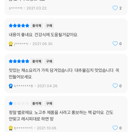
나박 물김치
다. 요리의 포인트가 되는 중요한 과정마다 친절한 과정 사진을 수록하였
s*****t
2021.03.22.
2
고들빼기김치
고 각 요리에 대체 식재료를 표기하여 반드시 그 재료가 없어도 다른 재료
무 파래무침
를 활용할 수 있어 요리의 폭이 넓어진다. 또한 각각의 식재료에 담긴 영양
자색 고구마 물김치
종이책
구매
이나 고르는 법, 손질법 등 요리 대선배인 엄마가 귀띔하는 정보도 풍부하
우엉 김치
내용이 좋네요. 건강식에 도움될거같아요.
다.
우엉 생채
원하는 요리를 보다 쉽게 찾을 수 있도록 인덱스는 가나다순,으로 정리했
j******i
2021.06.30.
0
우엉 들깨찜
다.
우엉 장아찌
우엉조림
종이책
구매
버섯 우엉 들깨탕
맛있는 채소요리가 가득 담겨있습니다. 대추물김치 맛있습니다. 꼭
수삼채
만들어보세요.
인삼튀김
k*******8
2021.04.26.
0
연근조림
연근 들깨찜
연근 장아찌
종이책
구매
연근전
정말 별로에요. 노고추 제품을 사라고 홍보하는 책 같아요. 간도
당근전
안맞고 레시피대로 하면 망
마전
b*******1
2021.10.06.
0
자색 고구마전