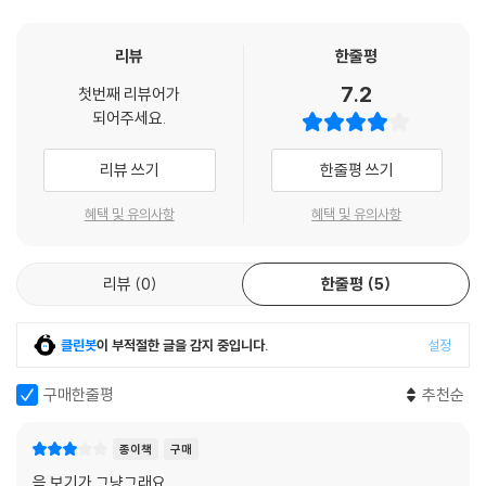
쇠고기 장조림
즐거웠습니다.
름 밥상은 콩국수나 냉국, 초계탕 등 보양식이 차지한다. 오곡풍성한 가을
양장피 잡채
『시골 엄마밥』을 통해 여러분들의 밥상 또한 더욱 풍성해지길 바랍니다.
에는 햇곡식과 햇과일 요리, 김장김치가 입맛을 돋우고 겨울에는 물이 오
리뷰
한줄평
아롱사태찜
른 싱싱한 해산물과 가을에 부지런히 갈무리 해 둔 저장식 요리로 배가 부
- 박인경 (셰프&포토그래퍼)
북어 보푸라기
7.2
르다. 엄마 돌아가시기 전에 꼭 한 번 배워두고픈 된장이나 간장, 고추장,
첫번째 리뷰어가
북어찜
되어주세요.
조청, 매실청 담그는 법도 익힐 수 있고 고수의 손맛 비법을 전수받고 싶은
북엇국
나물 요리 쉽게 하는 법도 아낌없이 공개한다. 상추 물김치, 유채꽃 샐러드,
리뷰 쓰기
한줄평 쓰기
가지 탕수, 생된장 비빔밥, 검은콩 청국장가루 드레싱 등 자식들을 위해 소
Special Page 엄마의 여름 샐러드 드레싱
박한 재료로 만든 맛난 먹거리를 궁리하다 만들어진 음식도 있고, 엄마의
혜택 및 유의사항
혜택 및 유의사항
오미자청 드레싱과 황금버섯 샐러드
엄마가 만들어 먹던 박나물, 참죽장떡, 방풍나물 등 귀한 레시피도 반갑다.
매실청 드레싱과 샐러드
홍시 드레싱과 샐러드
시골 엄마 요리라고 하여 전통적인 한식만을 소개한 것은 아니다. 이제는
리뷰
0
한줄평
5
검은콩 청국장가루 드레싱과 샐러드
국민 채소가 된 파프리카나 자색 고구마, 오렌지, 아몬드, 뽕잎차 등을 이
용한 이색 요리와 토마토탕이나 옥수수 잣튀김 등의 참신한 조리법이 돋보
밥상이 풍성해지는 가을 요리 Recipe
클린봇
이 부적절한 글을 감지 중입니다.
설정
이는 요리도 한식과 맛깔스럽게 버무렸다.
늙은 호박을 넣은 배추김치
구매한줄평
추천순
Special Tip 기억해두세요, 엄마 손맛 배추 절이기
동치미
시골 엄마의 정성이 담긴 특별하고 간단한 레시피
백김치
종이책
구매
이 책은 정확한 계량이 가능하도록 계량스푼 계량법으로 레시피를 소개하
깍두기
음 보기가 그냥그래요
여, 요리 초보나 엄마의 손맛을 익혀 두고 싶은 아들들도 쉽게 따라할 수 있