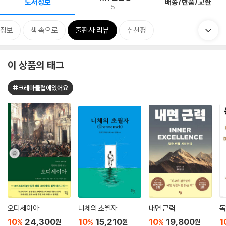
도서정보
배송/반품/교환
5
정보
책 속으로
출판사 리뷰
추천평
이 상품의 태그
#크레마클럽에있어요
오디세이아
니체의 초월자
내면 근력
독
10
24,300
10
15,210
10
19,800
1
%
%
%
원
원
원