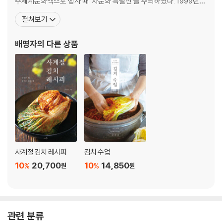
주세계문화엑스포 행사 때 ‘차문화 특별전’을 주최하였다. 1999년에
돌미나리 두부무침
는 선재 스님과 인연을 맺게 되었고 이듬해 봄에는 ‘차와 사찰 음식’을
펼쳐보기
돌미나리 겉절이
주제로 선재 스님의 전시회를 주최하면서 음식의 중요성을 깨달았다.
돌미나리나물
20여 년간 다도를 통해 배운 ‘중정’의 정신으로 요리 연구를 시작한
배명자
의 다른 상품
총각무김치
다. 요리를 하는 데 있어 큰 힘이 되어
쑥갓나물
참나물
고사리나물
방풍나물
홑잎나물
마늘종 장아찌
마늘종 새우볶음
마늘종 쇠고기볶음
사계절 김치 레시피
김치 수업
참죽 장아찌
10
20,700
10
14,850
%
%
참죽장떡
원
원
엄나무순무침
질경이무침
미삼무침
오가피순나물
관련 분류