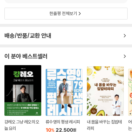
더덕전
한줄평 전체보기
도토리 묵밥
추어탕
마 삼겹살구이
배송/반품/교환 안내
늙은 호박범벅
늙은 호박전
단호박 수제비
이 분야 베스트셀러
청국장무침
청국장찌개
미더덕찜
가오리찜
시래기 고등어조림
도루묵찌개
조기 무찌개
표고버섯 미역국
쇠고기 뭇국
돼지고기 수육
걍레오 그냥 레오의 오
류수영의 평생 레시피
내 몸을 바꾸는 집밥테
어
조청 고추장
늘 요리
라피
는
10
22,500
%
원