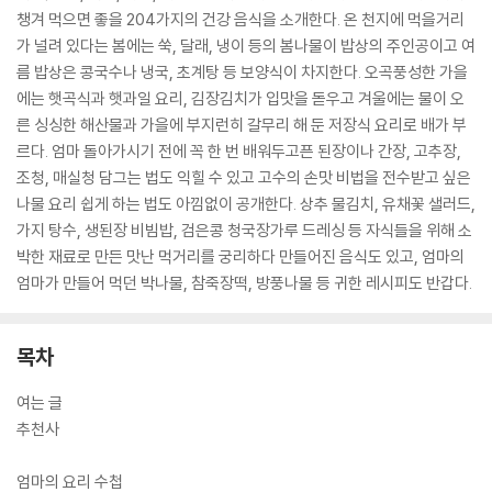
챙겨 먹으면 좋을 204가지의 건강 음식을 소개한다. 온 천지에 먹을거리
가 널려 있다는 봄에는 쑥, 달래, 냉이 등의 봄나물이 밥상의 주인공이고 여
름 밥상은 콩국수나 냉국, 초계탕 등 보양식이 차지한다. 오곡풍성한 가을
에는 햇곡식과 햇과일 요리, 김장김치가 입맛을 돋우고 겨울에는 물이 오
른 싱싱한 해산물과 가을에 부지런히 갈무리 해 둔 저장식 요리로 배가 부
르다. 엄마 돌아가시기 전에 꼭 한 번 배워두고픈 된장이나 간장, 고추장,
조청, 매실청 담그는 법도 익힐 수 있고 고수의 손맛 비법을 전수받고 싶은
나물 요리 쉽게 하는 법도 아낌없이 공개한다. 상추 물김치, 유채꽃 샐러드,
가지 탕수, 생된장 비빔밥, 검은콩 청국장가루 드레싱 등 자식들을 위해 소
박한 재료로 만든 맛난 먹거리를 궁리하다 만들어진 음식도 있고, 엄마의
엄마가 만들어 먹던 박나물, 참죽장떡, 방풍나물 등 귀한 레시피도 반갑다.
목차
여는 글
추천사
엄마의 요리 수첩