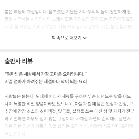
호박잎국
봄은 역동의 계절입니다. 움츠렸던 겨울을 지나 우리의 몸이 활발하게 활
생된장으로 만든 쌈장
동을 시작하는 시기입니다.그래서 모든 영양소의 균형 있는 공급이 필요합
멸치 마늘 쌈장
니다. 봄 요리는 거의 대부분이 나물 요리입니다.쓴맛이 나는 봄철 봄나물
여름쌈
은 겨울 동안 체내에 쌓인 노독을 풀어주며 춘곤증으로 잃은 입맛을 돋워
상추 물김치
책 속으로 더보기
줍니다.
열무김치
--- p.18, 「입 맛 돋우는 봄요리」 중에서
부추김치
오이소박이
출판사 리뷰
추어탕은 지방마다 끓이는 방식이 다양하여 서울에서는 미꾸라지를 통째
오이 미역 냉국
로 넣어 끓이고 전라도에서는 미꾸라지를 삶아 간 다음 갖은 양념을 해서
연근생채
“엄마밥은 세상에서 가장 고마운 요리입니다.”
걸쭉하게 끓여 먹는다. 엄마는 배추를 넣은 경상도식 추어탕을 끓였다. 경
더덕 생채
시골 엄마가 차려주는 제철마다 약이 되는 요리
상도에서는 추어탕에 배추나 부추 등을 넣고 끓여 개운한 맛이 나며 방아
황금버섯 냉채
잎을 넣는 것이 특징이다.
해파리냉채와 겨자 소스
사람들은 묻는다. 도대체 어디서 재료를 구하며 무슨 양념으로 맛을 내느
--- p.154, 「추어탕」 중에서
아욱국
냐며 특별한 비밀 양념이라도 있느냐고. 아들과 함께 담근 된장과 간장, 고
다슬기국
추장에 간장 소스와 초피액젓, 맛국물, 설탕을 쓰는 대신 청 몇 가지가 전부
겨울은 활동량이 적은 계절이라 장운동을 위한 섬유소가 필요합니다. 그래
가지 냉국
라고 말하면 아무도 믿지 않는 표정이다. 사계절 자연의 순리대로 살면서
서 섬유소가 풍부한 무청 시래기, 호박고지 등 봄에 말려둔 나물이 요긴한
가지 탕수
얻은 귀한 양념과 재료의 맛을 살리는 요리 비법, 이것이 시골 엄마 요리의
때입니다. 그리고 단백질이 풍부한 굴이나 조개, 콩, 비타민이 풍부한 귤,
가지 순대
모든 것이다.
유자, 무기질이 풍부한 해조류가 많이 나기 때문에 이런 음식을 골고루 섭
가지 된장 소스