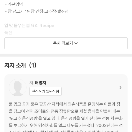
- 기본양념
- 장 담그기 : 된장·간장·고추장·쌀조청
입 맛 돋우는 봄 요리 Recipe
쑥전
쑥 들깨탕
목차 더보기
쑥설기
달래 고추장무침
달래 겉절이
저자 소개
1
원추리 된장국
원추리 고추장무침
두릅무침
저
배명자
취나물무침
관심작가 알림신청
취나물 장아찌
머위나물
물 맑고 공기 좋은 팔공산 자락에서 와촌식품을 운영하는 아들과 장
머위잎전
을 담그며 천연 조미료와 전통 장류만으로 제철 음식을 만들어 내는
돌나물 초고추장무침
‘노고추 음식공방’을 열고 있다. 음식공방을 열기 전에는 전통 차 문화
돌나물 무 물김치
를 보급하기 위해 명정차회를 열고 다도를 가르쳤다. 2003년에는 경
참비름나물