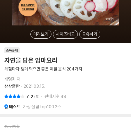
미리보기
사이즈비교
공유하기
소득공제
자연을 담은 엄마요리
계절마다 챙겨 먹으면 좋은 제철 음식 204가지
배명자
저
상상출판
2021.03.15.
7.2
판매지수
48
5
베스트
가정 살림 top100 2주
15,500
원