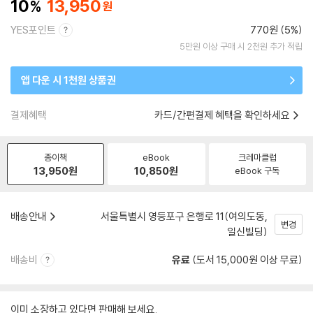
10
13,950
YES포인트
770원 (5%)
5만원 이상 구매 시 2천원 추가 적립
앱 다운 시 1천원 상품권
결제혜택
카드/간편결제 혜택을 확인하세요
종이책
eBook
크레마클럽
13,950
원
10,850
원
eBook 구독
배송안내
서울특별시 영등포구 은행로 11(여의도동,
변경
일신빌딩)
배송비
유료
(도서 15,000원 이상 무료)
이미 소장하고 있다면 판매해 보세요.