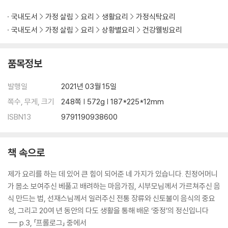
오가피순 장아찌
깻잎순조림
국내도서
가정 살림
요리
생활요리
가정식탁요리
깻잎순전
국내도서
가정 살림
요리
상황별요리
건강웰빙요리
톳나물 두부무침
톳나물 무무침
품목정보
유채꽃 샐러드와 오미자청 드레싱
찔레순튀김과 칡순튀김
발행일
2021년 03월 15일
근대국
완두콩 쇠고기볶음
쪽수, 무게, 크기
248쪽 | 572g | 187*225*12mm
꼬막전
ISBN13
9791190938600
꼬막무침
더위 극복을 위한 여름 요리 Recipe
책 속으로
콩국수
제가 요리를 하는 데 있어 큰 힘이 되어준 네 가지가 있습니다. 친정어머니
생된장 비빔밥
가 몸소 보여주신 베풀고 배려하는 마음가짐, 시부모님께서 가르쳐주신 음
뽕잎차밥
식 만드는 법, 선재스님께서 일러주신 전통 장류와 신토불이 음식의 중요
녹차밥
성, 그리고 20여 년 동안의 다도 생활을 통해 배운 ‘중정’의 정신입니다
단호박밥
--- p.3, 「프롤로그」 중에서
파프리카밥