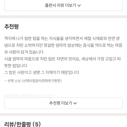
출판사 리뷰 더보기
취하면 겨울을 건강하게 날 수 있습니다.
초교탕
『자연을 담은 엄마요리』는 2013년도에 출간되어 많은 사랑을 받은 『시골
닭백숙
--- p.172, 「겨울 요리」 중에서
엄마밥』의 개정판으로 봄, 여름, 가을, 겨울의 재철 재료로 만든 시골 엄마
닭찜
표 레시피북이다.
추천평
애호박 순대
둥근 호박 갈치조림
고소한 향이 진동하는 갓 짠 참기름이나 들기름으로 조물조물 무친 나물,
객지에 나가 험한 밥을 먹는 자식들을 생각하면서 제철 식재료와 천연 양
토마토탕
무쇠 솥에 군불 떼어 끓인 곰탕, 지글지글 온돌방에서 띄운 청국장으로 끓
념으로 차린 소박하지만 정갈한 엄마의 밥상에는 음식을 약으로 먹는 마음
옥수수 잣튀김
인 찌개, 밥 한 공기 뚝딱 비우게 하는 엄마표 김치…. 이상하게 엄마밥은
과 사랑이 담겨 있습니다.
죽순전
먹고 나면 힘이 난다. 『자연을 담은 엄마 요리』는 객지에 나가 험한 밥을 먹
시골 엄마의 마음으로 차린 밥은 자연의 맛이요, 세상에서 가장 고맙고 따
죽순 셀러리볶음
는 자식들을 생각하면서 제철 식재료와 천연 양념으로 차린 소박하고 정갈
뜻한 밥입니다.
풋고추 표고버섯전
한 밥상이다. 만나는 사람마다 “밥은 먹었어요?”라고 묻고는 “아직 식사
그 밥은 사랑이고 생명 그 자체이기 때문입니다.
감자 고추장찌개
전이면 밥 좀 잡수시고 가세요”라고 말하는 저자 배명자 선생님은 대구 팔
- 선재 스님 (선재사찰음식문화연구원장)
쇠고기 박국
공산 자락에서 아들과 함께 장을 담그고 텃밭에서 키운 채소로 약이 되는
박나물
밥상을 차린다. 자연을 벗 삼아 욕심 없이 사는 시골 엄마가 만든 음식에는
고구마순 멸치볶음
봄 들판을 바라본 적이 있나요?
이것저것 갖은 양념을 넣지 않아 간단하고 건강하고 맛있다.
머윗대 다슬기 들깨찜
그 곳엔 이름 모를 들풀들이 무성하게 자라나고 있습니다.
추천평 더보기
돼지고기 부추볶음
이 책은 우리의 식재료가 얼마나 다양한지를 다시금 깨닫게 해주었습니다.
이 책은 봄, 여름, 가을, 겨울로 챕터를 나누고 제철 재료로 만든 계절마다
오리 간장 불고기
다양한 제철재료들을 접할 수 있어 눈이 즐거웠고,
챙겨 먹으면 좋을 204가지의 건강 음식을 소개한다. 온 천지에 먹을거리
오리 고추장 불고기
그 재료들로 만들어 낸 자연스럽고 군더더기 없는 음식을 맛보며 입 또한
리뷰/한줄평
5
가 널려 있다는 봄에는 쑥, 달래, 냉이 등의 봄나물이 밥상의 주인공이고 여