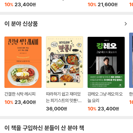
10
23,400
10
21,600
1
%
%
원
원
온기 가득한 겨울 요리 Recipe
팥죽
이 분야 신상품
녹두죽
녹두전
된장찌개
마 된장국
김치 콩나물국
김치 콩나물죽
콩나물무침
채계장
콩비지찌개
두부장아찌
간결한 식탁 레시피
따라하기 쉽고 재미있
걍레오 그냥 레오의 오
한
팽이버섯 두부조림
는 피기스트의 맛툰!
늘 요리
10
23,400
1
두부 쇠고기부침
%
원
(큰글자책)
36,000
10
23,400
%
고추 부각튀김
원
원
잣 떡국
굴 떡국
이 책을 구입하신 분들이 산 분야 책
오곡밥