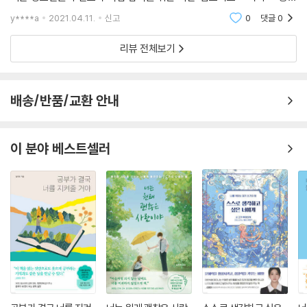
한권으로 선배 직업인들이 후배들에게 자신의 직업을 제안하는 형식으로
련 책을 구입해서 공부했는데 책의 처음부터 다 본 것도 아니에요. 저에게
y****a
2021.04.11.
신고
0
댓글
0
이루어져 있
필요한 부분만 딱 골라서 읽었죠. 요즘은 혼자 공부할 수 있는 자료들이 많
으니 직접 코딩을 해보는 것도 좋을 것 같아요.”
리뷰 전체보기
어떤 자질을 갖추어야 하나요?
“상황에 따라 유연하게 대처할 수 있는 자질이 필요해요. 예를 들면 상황을
배송/반품/교환 안내
분석해서 정확한 대응을 해야 할 때는 분석적인 사고로 대처하고, 통찰력
으로 큰 그림이나 큰 방향을 결정해야 할 때는 거시적인 안목으로 대처할
이 분야 베스트셀러
수 있는 자질이 필요하죠.”
게임개발자를 꿈꾼다면 이것만은 준비하라!는 것이 있다면요?
“꼭 한 가지를 당부하기보다는 폭넓은 경험과 다양한 독서를 권하고 싶어
요. 특히 인문학이나 철학 서적을 강추하고 싶어요. 왜냐하면 인문학은 단
순한 정보를 얻는 것이 아니라 생각할 수 있는 기회를 많이 주기 때문이에
요. 생각할 수 있는 기회를 가지고 깊고 많이 사고하는 것을 생활화한다면
개발하는 과정에서 도움이 많이 될 것 같아요.“