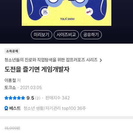
미리보기
사이즈비교
공유하기
소득공제
청소년들의 진로와 직업탐색을 위한 잡프러포즈 시리즈
도전을 즐기면 게임개발자
이홍철
저
토크쇼
2021.03.05.
9.5
판매지수
342
2
베스트
청소년 생활/자기관리 top100 36주
15,000
원