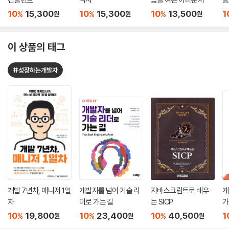
판
10
15,300
10
15,300
10
13,500
1
%
%
%
원
원
원
이 상품의 태그
#성장하는개발자
개발 7년차, 매니저 1일
개발자를 넘어 기술 리
자바스크립트로 배우
개
차
더로 가는 길
는 SICP
가
10
19,800
10
23,400
10
40,500
1
%
%
%
원
원
원