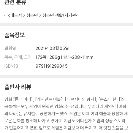
관련 분류
게임개발자라는 직업은 언제 생겼나요?
게임개발자와 그 외 분야의 개발자는 어떤 차이가 있나요?
국내도서
청소년
청소년 생활/자기관리
게임개발자에게 필요한 역량은 무엇인가요?
수요는 많은가요?
품목정보
미래에도 필요한 직업인가요?
발행일
2021년 03월 05일
게임개발자가 되는 방법
게임개발자가 되는 일반적인 방법은 무엇인가요?
쪽수, 무게, 크기
172쪽 | 286g | 141*208*11mm
독학으로도 가능한가요?
ISBN13
9791191299045
게임 개발사에 입사하기 위해 필요한 스펙은 어느 정도인가요?
학창시절에 어떤 준비를 하면 좋을까요?
영어를 잘해야 하나요?
출판사 리뷰
어떤 자질을 갖추어야 하나요?
게임개발자를 꿈꾸는 청소년에게 이것만은 꼭 준비해라! 라는 것이 있다
영화 [툼 레이더], [레지던트 이블], [페르시아의 왕자], [몬스터 헌터]의
면요?
공통점은 모두 게임이 원작인 영화라는 점입니다. 우리나라 게임인 [바람
의 나라]는 뮤지컬로 공연하기도 했죠. 게임은 이제 여러 예술과 융합해 새
게임개발자가 되면
로운 문화를 창조해 나가고 있어요. 지금도 어디선가 게임의 성공 스토리
연봉은 어느 정도인가요?
가 만들어지고 있죠. 앞으로 게임은 지금보다 더 커지고, 더 멋진 것들을 보