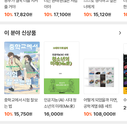
공부가 결국 너를 지켜
너는 원래 괜찮은 사람
스스로 생각하고 싶은
너
줄 거야
이야
너에게
한
10
17,820
10
17,100
10
15,120
1
%
%
%
원
원
원
이 분야 신상품
중학교에서 시험 잘 보
인공지능(AI) 시대 청
어떻게 되었을까 자연,
수
는 법
소년의 미래(Me來)
공학계열 8종 세트
2
10
15,750
16,000
10
108,000
%
%
원
원
원