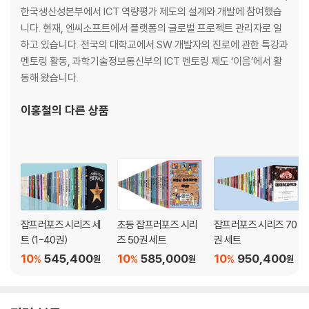
게임 개발 과정에선 협업이 중요할 것 같아요. 커뮤니케이션은 어떻게 이
한국생산성본부에서 ICT 역량평가 제도의 설계와 개발에 참여했습
루어지나요?
니다. 현재, 엔씨소프트에서 플랫폼의 글로벌 프로젝트 관리자로 일
‘한국생산성본부’에서는 어떤 일을 하셨나요?
하고 있습니다. 전국의 대학교에서 SW 개발자의 진로에 관한 특강과
다시 게임 회사로 돌아온 이유는 무엇인가요?
멘토링 활동, 과학기술정보통신부의 ICT 멘토링 제도 ‘이음’에서 활
IT의 최고 난도라는 ‘정보관리기술사’ 자격증을 취득하셨는데 어떤 장점이
동해 왔습니다.
있나요?
업무를 수행하는 과정에서 가장 신경 쓰는 것은 무엇인가요?
이홍철
의 다른 상품
게임개발자로 일하면서 어려운 점은 무엇인가요?
이 일을 하면서 좌절감을 느끼거나 포기하고 싶었던 순간이 있나요?
성취감을 느꼈을 때는 언제인가요?
스트레스는 어떻게 해소하나요?
시간이 날 때는 어떤 일을 하나요?
게임개발자로서 성공할 수 있는 팁이 있다면 알려주세요.
잡프러포즈 시리즈 세
초등 잡프러포즈 시리
잡프러포즈 시리즈 70
트 (1-40권)
즈 50권 세트
권 세트
게임개발자란
게임개발자라는 직업에 대해서 소개해 주세요.
10
545,400
10
585,000
10
950,400
%
%
%
원
원
원
구체적으로 어떤 일을 하나요?
최초의 컴퓨터 게임은 무엇인가요?
우리나라의 유명한 게임개발자는 누구인가요?