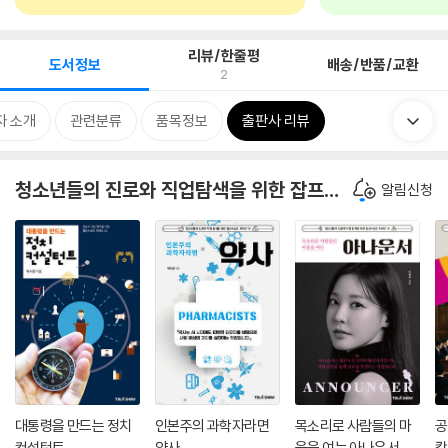
리뷰/한줄평
도서정보
배송/반품/교환
2
자 소개
관련분류
품목정보
출판사 리뷰
청소년들의 진로와 직업탐색을 위한 잡프러포즈 시리즈
알림신청
대통령을 만드는 정치
인본주의 과학자라면
목소리로 사람들의 마
공
컨설턴트
약사
음을 여는 아나운서
칼