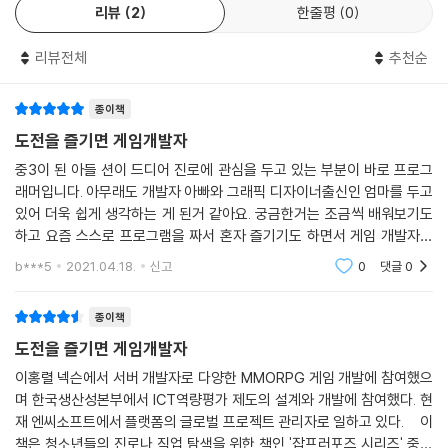
리뷰
2
한줄평
0
의미 있는 도전이라고 생각해요. 다행히 저는 그런 기회가 아주 많았던 것
같아요. 그래서 게임개발자의 가장 큰 매력은 굉장히 다양한 도전을 해볼
리뷰전체
추천순
수 있고, 도전에 대한 결과를 직접 얻을 수 있다는 점이라고 생각해요.”
게임개발자가 되는 방법을 알려주세요.
종이책
“학교에서 게임을 전공하고 입사하는 경우도 있긴 해요. 하지만 게임 학과
도전을 즐기면 게임개발자
가 있는 학교도 드물고 실제 게임 개발사에서 근무하는 개발자들을 보면
중3이 된 아들 션이 드디어 진로에 관심을 두고 있는 부분이 바로 프로그
비전공자의 비율이 높아요. 채용 과정을 봐도 전공은 물론 학력도 보지 않
래머입니다. 아무래도 개발자 아빠와 그래픽 디자이너출신인 엄마를 두고
는 경우가 많기 때문에 자신이 게임 개발사에서 근무하기 위해 필요한 지
있어 더욱 쉽게 생각하는 게 된거 같아요. 궁금한거는 조금씩 배워보기도
식과 실력을 준비하는 게 필요한 거죠. 물론 IT 관련된 학과 예를 들어, 컴
하고 요즘 스스로 프로그램을 짜서 혼자 즐기기도 하면서 게임 개발자가
퓨터공학과를 전공하면 좀 더 유리한 것은 사실이에요. 그러나 그런 전공
되고 싶다는 꿈은 쭉 이어질거 같더라구요. ＜도전을 즐기면 게임개발자
b***5
2021.04.18.
신고
0
댓글
0
을 이수하지 않아서 개발자가 될 수 없는 것은 절대 아니라는 거죠. 다시 말
＞ 이 책은 청소
하면 관심을 가지고 스스로 노력해 필요한 지식과 실력을 쌓으면 되는 거
종이책
예요.“
도전을 즐기면 게임개발자
독학으로도 가능한가요?
이홍렬 넥슨에서 서버 개발자로 다양한 MMORPG 게임 개발에 참여했으
“충분히 가능해요. 실제 개발자 중에는 독학으로 준비한 분들도 아주 많아
며 한국생산성본부에서 ICT역량평가 제도의 설계와 개발에 참여했다. 현
재 엔씨소프트에서 플랫폼의 글로벌 프로젝트 관리자로 일하고 있다. 이
요. 저도 독학으로 공부했어요. 저 같은 경우는 대학원에서 논문을 쓸 때 도
책은 청소년들의 진로나 직업 탐색을 위한 책인 '잡프러포즈 시리즈' 중의
움을 받기 위해서 처음 프로그램에 관심을 가지게 됐거든요. 서점에서 관