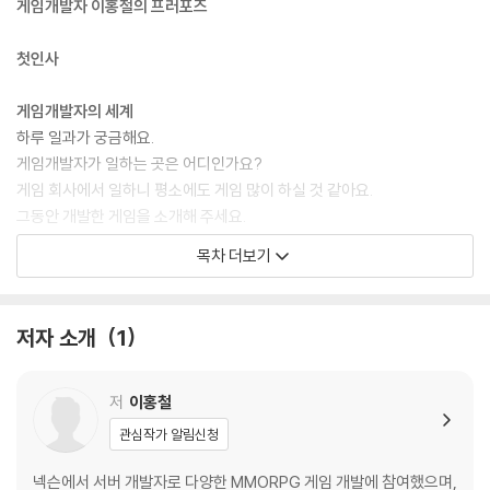
게임개발자 이홍철의 프러포즈
첫인사
게임개발자의 세계
하루 일과가 궁금해요.
게임개발자가 일하는 곳은 어디인가요?
게임 회사에서 일하니 평소에도 게임 많이 하실 것 같아요.
그동안 개발한 게임을 소개해 주세요.
가장 어려웠던 프로젝트는 어떤 것이었나요?
목차 더보기
가장 성공적이었던 게임은 어떤 게임인가요?
게임개발자의 매력은 무엇인가요?
단점도 알려주세요.
저자 소개
1
게임을 만드는 과정은 어떻게 되나요?
게임 장르에 따라 개발의 난이도가 달라지나요?
PC 게임과 모바일 게임은 개발 방향이 다른가요?
저
이홍철
혼자서도 게임을 만들 수 있나요?
관심작가 알림신청
어떤 유형의 개발자를 좋아하세요?
게임 커뮤니티의 반응은 자주 확인하나요?
넥슨에서 서버 개발자로 다양한 MMORPG 게임 개발에 참여했으며,