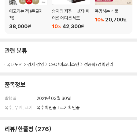
에고라는 적 (큰글자
승자의 저주 + 넛지: 파
욕망하는 식물
책)
이널 에디션 세트
10
20,700
%
원
38,000
10
42,300
%
원
원
관련 분류
국내도서
경제 경영
CEO/비즈니스맨
성공학/경력관리
품목정보
발행일
2021년 03월 30일
쪽수, 무게, 크기
쪽수확인중 | 크기확인중
리뷰/한줄평
276