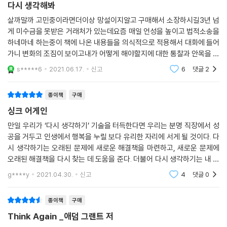
다시 생각해봐
살까말까 고민중이라면더이상 망설이지알고 구매해서 소장하시길3년 넘
게 미수금을 못받은 거래처가 있는데요즘 매일 언성을 높이고 법적소송을
하네마네 하는중이 책에 나온 내용들을 의식적으로 적용해서 대화에 들어
가니 변화의 조짐이 보이고내가 어떻게 해야할지에 대한 통찰과 안목을 얻
을수 있어 너무 좋다.도움이 정말 많이 되어 구매하기를 잘했다는 생각이
s*****6
2021.06.17.
신고
6
댓글
2
다한번 읽고 말게 아
종이책
구매
싱크 어게인
만일 우리가 ‘다시 생각하기’ 기술을 터득한다면 우리는 분명 직장에서 성
공을 거두고 인생에서 행복을 누릴 보다 유리한 자리에 서게 될 것이다. 다
시 생각하기는 오래된 문제에 새로운 해결책을 마련하고, 새로운 문제에
오래된 해결책을 다시 찾는 데 도움을 준다. 더불어 다시 생각하기는 내 주
변에 있는 사람들에게서 더 많은 것을 배우고, 또 인생을 살아가면서 후회
g****y
2021.04.30.
신고
4
댓글
0
를 보다 더
종이책
구매
Think Again _애덤 그랜트 저