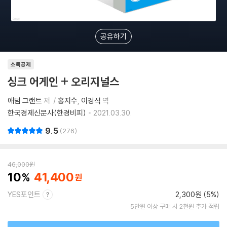
공유하기
소득공제
싱크 어게인 + 오리지널스
애덤 그랜트
저
홍지수
이경식
역
한국경제신문사(한경비피)
2021.03.30.
9.5
276
46,000
원
10
41,400
YES포인트
2,300원 (5%)
5만원 이상 구매 시 2천원 추가 적립