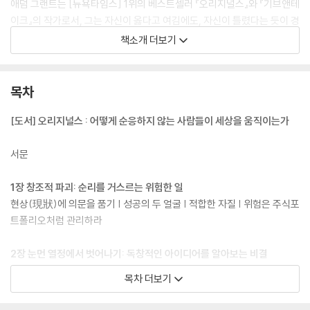
애덤 그랜트는 [뉴욕타임스] 1위의 베스트셀러 『오리지널스』와 『기브앤테
이크』의 작가로서, 그는 자신이 옳다고 여김에도, 자신이 틀렸다는 듯이 경
청하는 것을 인생의 지도원리 중 하나로 삼고 있다. 대담한 아이디어와 철
책소개 더보기
저한 증거를 가지고, 그는 우리가 어떻게 틀렸다는 것을 기쁨으로 받아들
일 수 있는지, 가면증후군의 놀라운 장점을 활용할 수 있는지, 격양된 논쟁
에서 미묘한 차이로 상대를 어떻게 설득할 수 있는지, 그리고 학교, 직장,
목차
평생 학습자들의 공동체를 건설할 수 있는지를 조사한다.
[도서] 오리지널스 : 어떻게 순응하지 않는 사람들이 세상을 움직이는가
서문
1장 창조적 파괴: 순리를 거스르는 위험한 일
현상(現狀)에 의문을 품기 | 성공의 두 얼굴 | 적합한 자질 | 위험은 주식포
트폴리오처럼 관리하라
2장 눈먼 열정에서 벗어나기: 독창적인 아이디어를 알아보는 비결
창의성이라는 외줄 타기 | 왕자를 찾을 때까지 개구리에게 입맞춤하기 | 현
목차 더보기
상의 포로와 편협한 선호도 | 경험은 양날의 칼 | 직관의 폐해 : 스티브 잡스
의 오판 | 열정이라는 함정 | 아이디어 선별에 필요한 시력 교정 렌즈