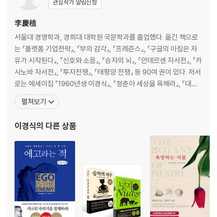
관심작가 알림신청
李慶植
서울대 경영학과, 경희대 대학원 국문학과를 졸업했다. 옮긴 책으로
는 『플랫폼 기업전략』, 『부의 감각』, 『프레즌스』, 『구글의 아침은 자
유가 시작된다』, 『신호와 소음』, 『승자의 뇌』, 『안데르센 자서전』, 『카
사노바 자서전』, 『투자전쟁』, 『태평양 전쟁』 등 90여 권이 있다. 저서
로는 에세이집 『1960년생 이경식』, 『청춘아 세상을 욕해라』, 『대한
민국 깡통경제학』, 『미쳐서 살고 정신 들어 죽다』, 『나는 아버지다』,
펼쳐보기
소설 『상인의 전쟁』, 평전 『이건희 스토리』 등이 있고, 영화 「개 같은
날의 오후」, 「나에게 오라」, TV 드라마 「선감도」, 연극 「동팔이의 꿈
이경식
의 다른 상품