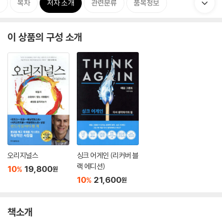
개
목차
저자 소개
관련분류
품목정보
이 상품의 구성 소개
오리지널스
싱크 어게인 (리커버 블
랙 에디션)
10
19,800
%
원
10
21,600
%
원
책소개