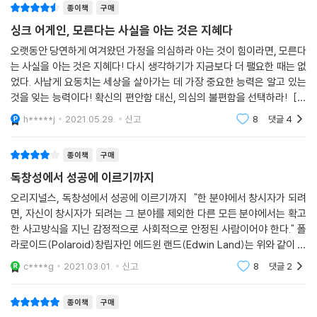
종이책
구매
싱크 어게인, 모른다는 사실을 아는 것은 지혜다
오랫동안 당연하게 여겨왔던 가정을 의심하라 아는 것이 힘이라면, 모른다
는 사실을 아는 것은 지혜다! 다시 생각하기가 지금보다 더 팰요한 때는 없
었다. 사납게 요동치는 세상을 살아가는 데 가장 중요한 능력은 알고 있는
것을 잊는 능력이다! 확신의 편안함 대신, 의심의 불편함을 선택하라! [표
지 글들] 애덤 그랜트 : 최연소 종신교수. ＜오리지널스＞ 저자. 개인적으
h*****j
2021.05.29.
신고
8
댓글
4
로 책을 통
종이책
구매
독창성에서 성공에 이르기까지
오리지널스, 독창성에서 성공에 이르기까지 "한 분야에서 창시자가 되려
면, 자신이 창시자가 되려는 그 분야를 제외한 다른 모든 분야에서는 확고
한 사고방식을 지닌 감정적으로 사회적으로 안정된 사람이어야 한다." 폴
라로이드(Polaroid)창립자인 에드윈 랜드(Edwin Land)는 위와 같이 말
했다고 합니다. 흔히 창업자라고 하면 모험을 하고 과감한 결단을 하는 사
c****g
2021.03.01.
신고
8
댓글
2
람으로 생각
종이책
구매