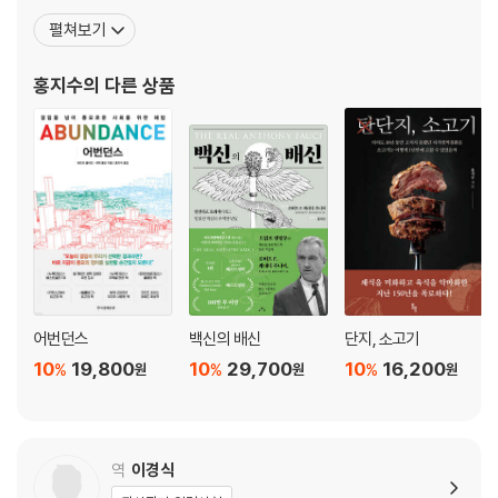
지금까지 『월든/시민불복종』, 『미국의 봉쇄정책』, 『붕괴하는 세계와
펼쳐보기
인구학』, 『히든 포텐셜』 등 50여 권의 책을 옮겼고, 지은 책으로 『트
럼프를 당선시킨 PC의 정체』가 있다. 옮긴 책 『죽는 게 두렵지 않다
홍지수
의 다른 상품
면 거짓말이겠지만』으로 37회 한국 과학기술도
어번던스
백신의 배신
단지, 소고기
10
19,800
10
29,700
10
16,200
%
%
%
원
원
원
역
이경식