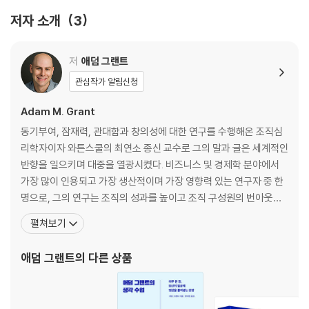
저자 소개
3
3장 위험을 무릅쓰다: 진언(進言)하기
권력은 지위로부터 나온다 | 단점을 내세우기: 사릭 효과 | 낯설면 거부감
을 느낀다 | 몸이 떠나기에 앞서 마음이 떠난다면 | 여성으로서 이중 소수
저
애덤 그랜트
자로서 목소리 내기 | 가지 않은 길
관심작가 알림신청
4장 서두르면 바보: 시기포착, 전략적인 지연, 그리고 선발주자의 불리함
Adam M. Grant
또 다른 다빈치코드 | 미루기의 효과 | 진인사대천명(盡人事待天命) | 개
동기부여, 잠재력, 관대함과 창의성에 대한 연구를 수행해온 조직심
척자와 정착자 | 창의성의 생애주기: 참신한 천재와 노련한 거장
리학자이자 와튼스쿨의 최연소 종신 교수로 그의 말과 글은 세계적인
반향을 일으키며 대중을 열광시켰다. 비즈니스 및 경제학 분야에서
5장 최적의 균형점과 트로이의 목마: 연대를 결성하고 유지하기
가장 많이 인용되고 가장 생산적이며 가장 영향력 있는 연구자 중 한
사소한 차이를 버리지 못하는 아집 | 온건한 과격파와 트로이 목마 | 친적
명으로, 그의 연구는 조직의 성과를 높이고 조직 구성원의 번아웃을
(親敵)보다 적(敵)이 낫다 | 익숙할수록 호감이 간다 | 서부개척사 | 갈등
줄이는 데 이바지했다. ‘세계에서 가장 영향력 있는 경영 사상가’ 2위
펼쳐보기
을 넘어 연대와 협력의 길로
에 선정되었으며, 《포춘》 선정 ‘40세 미만 영향력 있는 리더 40인’에
이름을 올렸다. 하버드대학교 심리학과를 수석 졸업하고 미시간대학
애덤 그랜트
의 다른 상품
6장 이유 있는 반항: 형제자매, 부모, 정신적 스승이 독창성을 길러준다
교에서 조직심리학 박사 학위를 받았다. 20
타고난 반항아 | 적소(適所) 찾기`: 형제간 경쟁하지 않고 겨루기 | 처음에
는 엄격
했지만 점점 지쳐가는 부모 | 설명의 위력 | 명사에 대한 호감: 명사가 동사