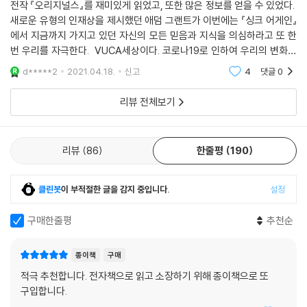
전작 『오리지널스』를 재미있게 읽었고, 또한 많은 정보를 얻을 수 있었다.
새로운 유형의 인재상을 제시했던 애덤 그랜트가 이번에는 『싱크 어게인』
에서 지금까지 가지고 있던 자신의 모든 믿음과 지식을 의심하라고 또 한
번 우리를 자극한다. VUCA세상이다. 코로나19로 인하여 우리의 변화속
도는 더욱 빨라졌고 앞날을 예측하는 것은 더욱 힘들다. 이러한 세상일 수
d*****2
2021.04.18.
신고
4
댓글
0
록 신선한
리뷰 전체보기
리뷰
86
한줄평
190
클린봇
이 부적절한 글을 감지 중입니다.
설정
구매한줄평
추천순
종이책
구매
적극 추천합니다. 전자책으로 읽고 소장하기 위해 종이책으로 또
구입합니다.