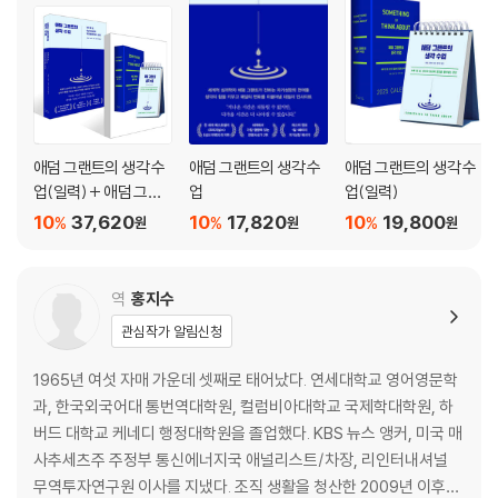
보다 나은 이유 | 부모는 최적의 롤모델이 아닌 이유
7장 집단사고를 재고하라: 강력문화, 컬트, 악마의 변호인이라는 낭설
청사진에서 탈피하기 | 성장통: 헌신형 조직문화가 품은 양날의 칼 | 색다
른 생각을 장려하는 문화 | 나와 친분이 있는 악마 | 탄광 속 카나리아를 발
견하기 | 원칙들이 서로 충돌할 때 | 진실의 순간 | 세상을 바꿀 힘이 있는
애덤 그랜트의 생각 수
애덤 그랜트의 생각 수
애덤 그랜트의 생각 수
인물들
업(일력) + 애덤 그랜
업
업(일력)
트의 생각 수업 세트
10
37,620
10
17,820
10
19,800
%
%
%
원
원
원
8장 감정을 조절하고 표현하기: 불안감, 무관심, 엇갈리는 감정, 분노 다스
리기
부정적인 사고가 발휘하는 긍정적인 힘 | 믿음을 버리지 마라 | 외부의 힘
역
홍지수
을 빌려 고무시키다 | 소수의 힘 | 절체절명의 위기 | 중단 없는 전진 | 불난
관심작가 알림신청
집에 부채질하기
1965년 여섯 자매 가운데 셋째로 태어났다. 연세대학교 영어영문학
효과적인 행동 지침
과, 한국외국어대 통번역대학원, 컬럼비아대학교 국제학대학원, 하
감사의 말
버드 대학교 케네디 행정대학원을 졸업했다. KBS 뉴스 앵커, 미국 매
참고문헌
사추세츠주 주정부 통신에너지국 애널리스트/차장, 리인터내셔널
무역투자연구원 이사를 지냈다. 조직 생활을 청산한 2009년 이후로