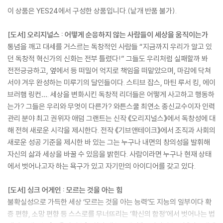
이 상품은 YES24에서 구성한 상품입니다.(낱개 반품 불가).
[도서] 오리지널스 : 어떻게 순응하지 않는 사람들이 세상을 움직이는가
통념을 깨고 대세를 거스르는 독창적인 사람들 “지금까지 우리가 알고 있
던 독창적 혁신가의 신화는 전부 틀렸다!” 그들도 우리처럼 실패할까 봐
전전긍긍하고, 옆에서 등 떠밀어 억지로 책임을 떠맡았으며, 마감에 닥쳐
서야 겨우 완성하는 미루기의 달인들이다. 스티브 잡스, 마틴 루서 킹, 에이
브러햄 링컨…. 세상을 변화시킨 독창적 리더들은 어떻게 사고하고 행동하
는가? 그들은 우리와 무엇이 다른가? 와튼스쿨 최연소 종신교수이자 인력
관리 분야 최고 권위자 애덤 그랜트는 신작 《오리지널스》에서 독창성에 대
해 전혀 새로운 시각을 제시한다. 전작 《기브앤테이크》에서 조직과 사회의
새로운 성공 기준을 제시한 바 있는 그는 누구나 내면의 창의성을 발휘해
자신의 삶과 세상을 바꿀 수 있음을 밝힌다. 사람이라면 누구나 현재 상태
에서 벗어나고자 하는 욕구가 있고 자기만의 아이디어를 갖고 있다.
[도서] 싱크 어게인 : 모르는 것을 아는 힘
불확실성으로 가득한 세상 ‘모르는 것을 아는 능력’도 지능의 일부이다 확
증 편향, 소망 편향 등 스스로를 무너뜨리는 ‘확신의 함정’에서 벗어나는 법