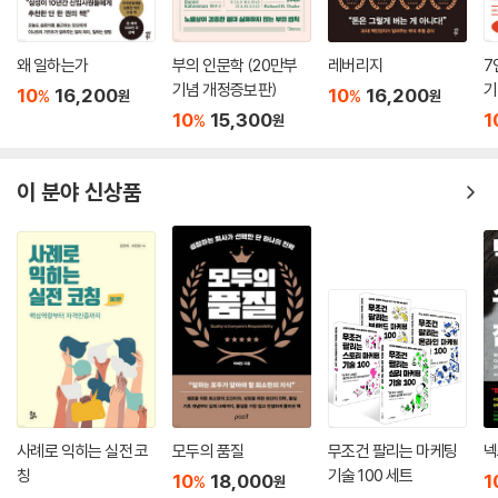
왜 일하는가
부의 인문학 (20만부
레버리지
7
기념 개정증보판)
기
10
16,200
10
16,200
%
%
원
원
10
15,300
1
%
원
이 분야 신상품
사례로 익히는 실전 코
모두의 품질
무조건 팔리는 마케팅
넥
칭
기술 100 세트
10
18,000
1
%
원