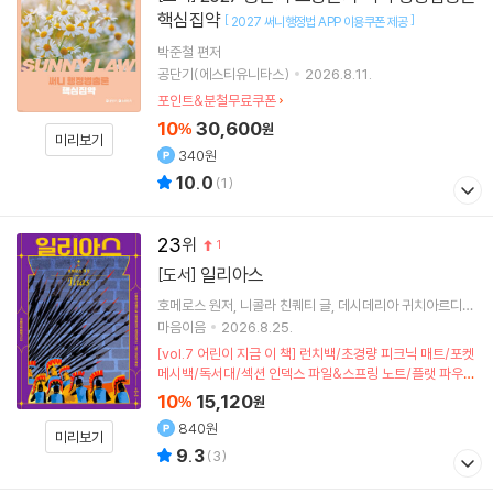
핵심집약
[
]
2027 써니행정법 APP 이용쿠폰 제공
박준철
편저
공단기(에스티유니타스)
2026.8.11.
포인트&분철무료쿠폰
10
30,600
%
원
미리보기
340원
10.0
(
1
)
23
1
일리아스
[도서]
호메로스
원저
니콜라 친퀘티
글
데시데리아 귀치아르디니
그림
이승수
역
마음이음
2026.8.25.
[vol.7 어린이 지금 이 책] 런치백/초경량 피크닉 매트/포켓
메시백/독서대/섹션 인덱스 파일&스프링 노트/플랫 파우치
(포인트차감)
10
15,120
%
원
840원
미리보기
9.3
(
3
)