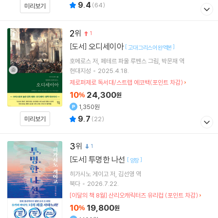
9.4
(
64
)
미리보기
2
1
오디세이아
[도서]
[
]
고대 그리스어 완역본
호메로스
저
페테르 파울 루벤스
그림
박문재
역
현대지성
2025.4.18.
제로퍼제로 독서대/스트랩 에코백(포인트 차감)
10
24,300
%
원
1,350원
9.7
미리보기
(
22
)
3
1
투명한 나선
[도서]
[
]
양장
히가시노 게이고
저
김선영
역
북다
2026.7.22.
[이달의 책 8월] 산리오캐릭터즈 유리컵 (포인트 차감)
10
19,800
%
원