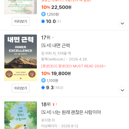
10
22,500
%
원
1,250원
10.0
미리보기
(
1
)
17
내면 근력
[도서]
짐 머피
저
지여울
역
윌북(willbook)
2026.4.26.
[휴넷CEO] 휴넷CEO MUST READ 2026
10
19,800
%
원
1,100원
9.3
(
163
)
미리보기
18
1
너는 원래 괜찮은 사람이야
[도서]
윤지영
저
터닝페이지
2026.8.12.