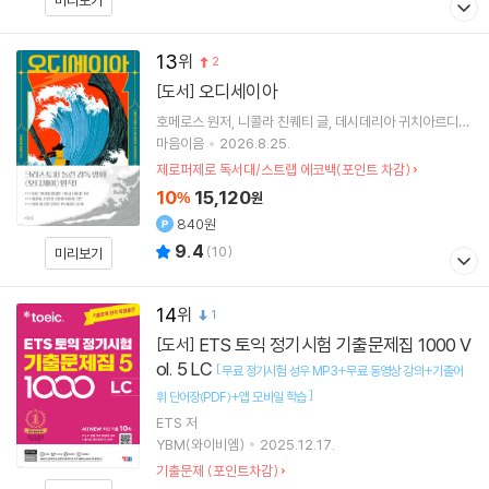
미리보기
13
2
오디세이아
[도서]
호메로스
원저
니콜라 친퀘티
글
데시데리아 귀치아르디니
그림
이승수
역
마음이음
2026.8.25.
제로퍼제로 독서대/스트랩 에코백(포인트 차감)
10
15,120
%
원
840원
9.4
(
10
)
미리보기
14
1
ETS 토익 정기시험 기출문제집 1000 V
[도서]
ol. 5 LC
[
무료 정기시험 성우 MP3+무료 동영상 강의+기출어
]
휘 단어장(PDF)+앱 모바일 학습
ETS
저
YBM(와이비엠)
2025.12.17.
기출문제 (포인트차감)