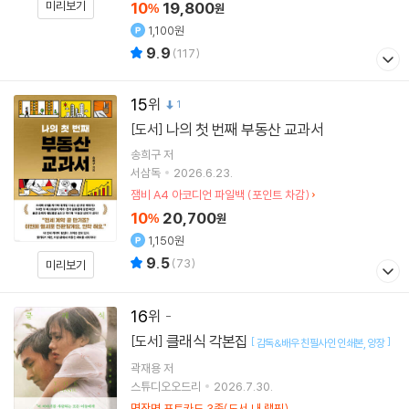
10
19,800
미리보기
%
원
1,100원
9.9
(
117
)
15
1
나의 첫 번째 부동산 교과서
[도서]
송희구
저
서삼독
2026.6.23.
잼비 A4 아코디언 파일백 (포인트 차감)
10
20,700
%
원
1,150원
9.5
(
73
)
미리보기
16
클래식 각본집
[도서]
[
]
감독&배우 친필사인 인쇄본
양장
곽재용
저
스튜디오오드리
2026.7.30.
명장면 포토카드 3종(도서 내 랩핑)