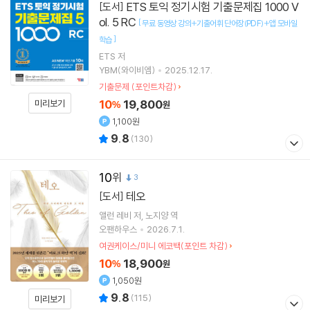
ETS 토익 정기시험 기출문제집 1000 V
[도서]
ol. 5 RC
[
무료 동영상 강의+기출어휘 단어장(PDF)+앱 모바일
]
학습
ETS
저
YBM(와이비엠)
2025.12.17.
기출문제 (포인트차감)
10
19,800
미리보기
%
원
1,100원
9.8
(
130
)
10
3
테오
[도서]
앨런 레비
저
노지양
역
오팬하우스
2026.7.1.
여권케이스/미니 에코백(포인트 차감)
10
18,900
%
원
1,050원
9.8
(
115
)
미리보기