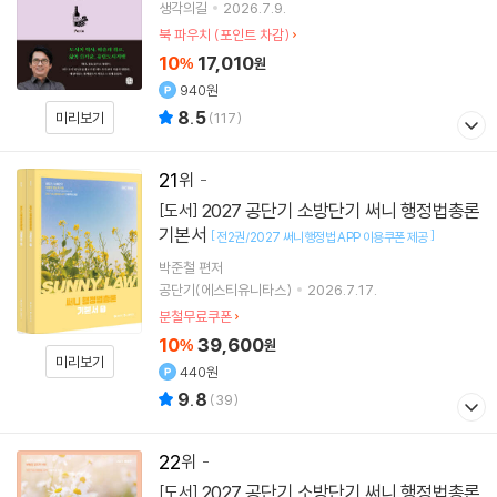
생각의길
2026.7.9.
북 파우치 (포인트 차감)
10
17,010
%
원
940원
8.5
미리보기
(
117
)
21
2027 공단기 소방단기 써니 행정법총론
[도서]
기본서
[
]
전2권/2027 써니행정법 APP 이용쿠폰 제공
박준철
편저
공단기(에스티유니타스)
2026.7.17.
분철무료쿠폰
10
39,600
%
원
미리보기
440원
9.8
(
39
)
22
2027 공단기 소방단기 써니 행정법총론
[도서]