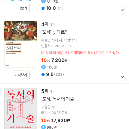
1,100원
10.0
미리보기
(
61
)
4
1
싯다르타
[도서]
헤르만 헤세
저
박병덕
역
민음사
2002.1.31.
[이달의 책 8월] 산리오캐릭터즈 유리컵 (포인트 차감)
10
7,200
%
원
400원
9.5
(
828
)
미리보기
5
1
독서의 기술
[도서]
고명환
저
라곰
2026.7.8.
10
17,820
%
원
990원