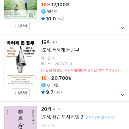
10
17,100
%
원
950원
10.0
(
54
)
미리보기
19
1
독하게 돈 공부
[도서]
박소연
저
메이븐
2026.7.10.
[이달의 책 8월] 산리오캐릭터즈 유리컵 (포인트 차감)
10
20,700
%
원
1,150원
9.7
(
46
)
미리보기
20
10
유럽 도시 기행 3
[도서]
[
]
인쇄 사인본 (초판 한정)
유시민
저