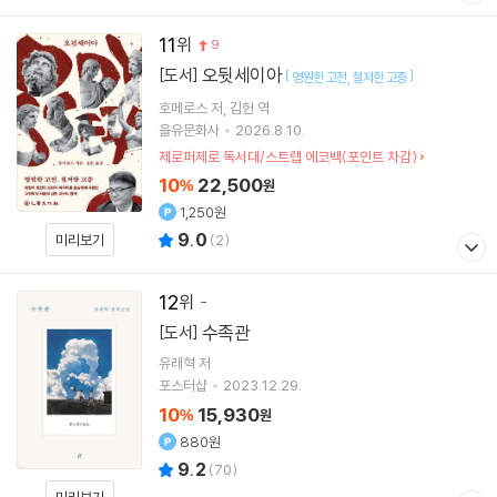
11
9
오뒷세이아
[도서]
[
]
영원한 고전
철저한 고증
호메로스
저
김헌
역
을유문화사
2026.8.10.
제로퍼제로 독서대/스트랩 에코백(포인트 차감)
10
22,500
%
원
1,250원
9.0
미리보기
(
2
)
12
수족관
[도서]
유래혁
저
포스터샵
2023.12.29.
10
15,930
%
원
880원
9.2
(
70
)