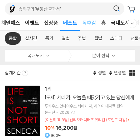
어린이
채널예스
이벤트
신상품
베스트
독후감
홈
국내도서
외
웰컴메뉴 모두보기
어린이
종합
실시간
특가
일별
주별
월별
스테디
선물
국내도서
분야 선택
집계기준
성별
연령별
1
세네카, 오늘을 빼앗기고 있는 당신에게
[도서]
루키우스 안나이우스 세네카
저
하와이 대저택
편역
논픽션
2026.7.1.
[이달의 책 8월] 산리오캐릭터즈 유리컵 (포인트 차감)
10
16,200
%
원
900원