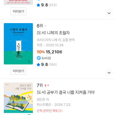
9.8
(
213
)
미리보기
6
니체의 초월자
[도서]
프리드리히 니체
저
김철
편역
히읏
2025.10.28.
10
15,210
%
원
840원
9.8
(
150
)
미리보기
7
4
공부가 결국 너를 지켜줄 거야
[도서]
임민찬
저
퍼스트펭귄
2026.7.22.
단독 온라인 북토크