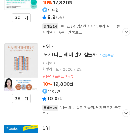
10
17,820
%
원
990원
9.9
(
55
)
미리보기
[클래스24]임민찬 저자『공부가 결국 너를
클래스24
지켜줄 거야』온라인 북토크
8
나는 왜 네 말이 힘들까
[도서]
[
]
개정증보판
박재연
저
한빛라이프
2026.7.25.
텀블러 (포인트 차감)
10
19,800
%
원
1,100원
10.0
미리보기
(
6
)
『나는 왜 네 말이 힘들까』 박재연 저자 북토
클래스24
크
9