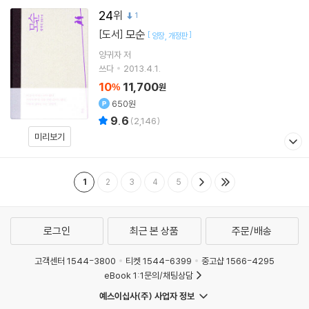
24
1
모순
[도서]
[
]
양장
개정판
양귀자
저
쓰다
2013.4.1.
10
11,700
%
원
650원
9.6
(
2,146
)
미리보기
1
2
3
4
5
로그인
최근 본 상품
주문/배송
고객센터 1544-3800
티켓 1544-6399
중고샵 1566-4295
eBook 1:1문의/채팅상담
예스이십사(주) 사업자 정보